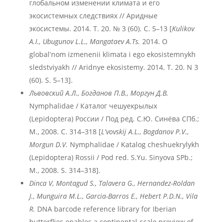
глобальном изменении климата и его
экосистемных следствиях // Аридные
экосистемы. 2014. Т. 20. № 3 (60). С. 5–13 [
Kulikov
A.I., Ubugunov L.L., Mangataev A.Ts.
2014. O
globalʹnom izmenenii klimata i ego ekosistemnykh
sledstviyakh // Aridnye ekosistemy. 2014. T. 20. N 3
(60). S. 5–13].
Львовский А.Л., Богданов П.В., Моргун Д.В.
Nymphalidae / Каталог чешуекрылых
(Lepidoptera) России / Под ред. С.Ю. Синёва СПб.;
М., 2008. С. 314–318 [
Lʹvovskij A.L., Bogdanov P.V.,
Morgun D.V.
Nymphalidae / Katalog cheshuekrylykh
(Lepidoptera) Rossii / Pod red. S.Yu. Sinyova SPb.;
M., 2008. S. 314–318].
Dinca V, Montagud S., Talavera G., Hernandez-Roldan
J., Munguira M.L., Garcia-Barros E., Hebert P.D.N., Vila
R.
DNA barcode reference library for Iberian
butterflies enables a continental-scale preview of