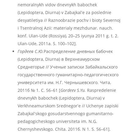
nemoralnykh vidov dnevnykh babochek
(Lepidoptera, Diurna) v Zabajkalʹe za poslednie
desyatiletiya // Raznoobrazie pochv i bioty Severnoj
i Tsentralnoj Azii: materialy mezhdunar. nauch.
konf. Ulan-Ude (Rossiya), 20–25 iyunya 2011 g. t. 2.
Ulan-Ude, 2011а. S. 100–102].
Гордеев С.Ю.
Распределение дневных бабочек
(Lepidoptera, Diurna) в Верхнеамурском
Среднегорье // Ученые записки Забайкальского
государственного гуманитарно-педагогического
университета им. Н.Г. Чернышевского. Чита,
2011б № 1. С. 56–61 [
Gordeev S.Yu.
Raspredelenie
dnevnykh babochek (Lepidoptera, Diurna) v
Verkhneamurskom Srednegorʹe // Uchenye zapiski
Zabajkalʹskogo gosudarstvennogo gumanitarno-
pedagogicheskogo universiteta im. N.G.
Chernyshevskogo. Chita. 2011б. N 1. S. 56–61].