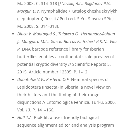
М., 2008. С. 314–318 [
Lʹvovskij A.L., Bogdanov P.V.,
Morgun D.V.
Nymphalidae / Katalog cheshuekrylykh
(Lepidoptera) Rossii / Pod red. S.Yu. Sinyova SPb.;
M., 2008. S. 314–318].
Dinca V, Montagud S., Talavera G., Hernandez-Roldan
J., Munguira M.L., Garcia-Barros E., Hebert P.D.N., Vila
R.
DNA barcode reference library for Iberian
butterflies enables a continental-scale preview of
potential cryptic diversity // Scientific Reports 5.
2015. Article number 12395. P. 1–12.
Dubatolov V.V., Kosterin O.E.
Nemoral species of
Lepidoptera (Insecta) in Siberia: a novel view on
their history and the timing of their range
disjunctions // Entomologica Fennica. Turku. 2000.
Vol.
13
. P. 141–166.
Hall T.A.
BioEdit: a user-friendly biological
sequence alignment editor and analysis program