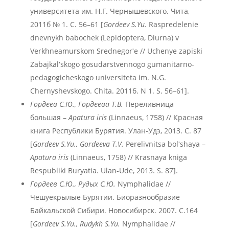
университета им. Н.Г. Чернышевского. Чита,
2011б № 1. С. 56–61 [
Gordeev S.Yu.
Raspredelenie
dnevnykh babochek (Lepidoptera, Diurna) v
Verkhneamurskom Srednegorʹe // Uchenye zapiski
Zabajkalʹskogo gosudarstvennogo gumanitarno-
pedagogicheskogo universiteta im. N.G.
Chernyshevskogo. Chita. 2011б. N 1. S. 56–61].
Гордеев С.Ю., Гордеева Т.В.
Переливница
большая –
Apatura
iris
(Linnaeus, 1758) // Красная
книга Республики Бурятия. Улан-Удэ, 2013. С. 87
[
Gordeev S.Yu., Gordeeva T.V.
Perelivnitsa bolʹshaya –
Apatura
iris
(Linnaeus, 1758) // Krasnaya kniga
Respubliki Buryatia. Ulan-Ude, 2013. S. 87].
Гордеев С.Ю., Рудых С.Ю.
Nymphalidae //
Чешуекрылые Бурятии. Биоразнообразие
Байкальской Сибири. Новосибирск. 2007. С.164
[
Gordeev S.Yu., Rudykh S.Yu.
Nymphalidae //