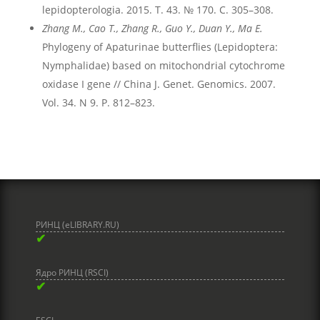
lepidopterologia. 2015. Т. 43. № 170. С. 305–308.
Zhang M., Cao T., Zhang R., Guo Y., Duan Y., Ma E.
Phylogeny of Apaturinae butterflies (Lepidoptera:
Nymphalidae) based on mitochondrial cytochrome
oxidase I gene // China J. Genet. Genomics. 2007.
Vol. 34. N 9. P. 812–823.
РИНЦ (eLIBRARY.RU)
✔
Ядро РИНЦ (RSCI)
✔