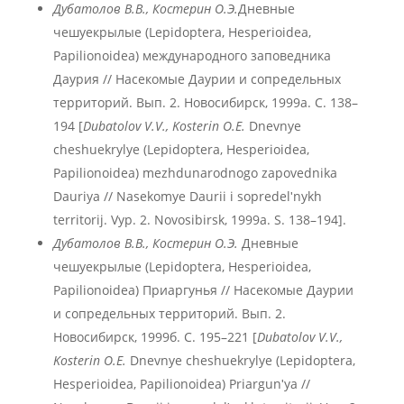
Дубатолов В.В., Костерин О.Э.
Дневные
чешуекрылые (Lepidoptera, Hesperioidea,
Papilionoidea) международного заповедника
Даурия // Насекомые Даурии и сопредельных
территорий. Вып. 2. Новосибирск, 1999а. С. 138–
194 [
Dubatolov V.V., Kosterin O.E.
Dnevnye
cheshuekrylye (Lepidoptera, Hesperioidea,
Papilionoidea) mezhdunarodnogo zapovednika
Dauriya // Nasekomye Daurii i sopredelʹnykh
territorij. Vyp. 2. Novosibirsk, 1999а. S. 138–194].
Дубатолов В.В., Костерин О.Э.
Дневные
чешуекрылые (Lepidoptera, Hesperioidea,
Papilionoidea) Приаргунья // Насекомые Даурии
и сопредельных территорий. Вып. 2.
Новосибирск, 1999б. С. 195–221 [
Dubatolov V.V.,
Kosterin O.E.
Dnevnye cheshuekrylye (Lepidoptera,
Hesperioidea, Papilionoidea) Priargunʹya //