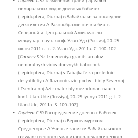
Гордеев С.Ю.
Изменения границ ареалов
неморальных видов дневных бабочек
(Lepidoptera, Diurna) в Забайкалье за последние
десятилетия // Разнообразие почв и биоты
Северной и Центральной Азии: мат-лы
междунар. науч. конф. Улан-Удэ (Россия), 20–25
июня 2011 г. т. 2. Улан-Удэ, 2011а. С. 100–102
[
Gordeev S.Yu.
Izmeneniya granits arealov
nemoralnykh vidov dnevnykh babochek
(Lepidoptera, Diurna) v Zabajkalʹe za poslednie
desyatiletiya // Raznoobrazie pochv i bioty Severnoj
i Tsentralnoj Azii: materialy mezhdunar. nauch.
konf. Ulan-Ude (Rossiya), 20–25 iyunya 2011 g. t. 2.
Ulan-Ude, 2011а. S. 100–102].
Гордеев С.Ю.
Распределение дневных бабочек
(Lepidoptera, Diurna) в Верхнеамурском
Среднегорье // Ученые записки Забайкальского
государственного гуманитарно-педагогического