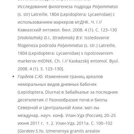
Исследование филогенеза подрода
Polyommatus
(s. str) Latreille, 1804 (Lepidoptera: Lycaenidae) с
использованием маркеров мтДНК. Ч. I //
Кавказский энтомол. бюл. 2008. 4 (1). С. 123–130
[
Vodolazhskij D.I., Stradomskij B.V.
Issledovanie
filogeneza podroda
Polyommatus
(s. str.) Latreille,
1804 (Lepidoptera: Lycaenidae) s ispolzovaniem
markerov mtDNK. Ch. I // Kavkazskij entomol. Byul.
2008. 4 (1). S. 123–130].
Гордеев С.Ю.
Изменения границ ареалов
неморальных видов дневных бабочек
(Lepidoptera, Diurna) в Забайкалье за последние
десятилетия // Разнообразие почв и биоты
Северной и Центральной Азии: мат-лы
междунар. науч. конф. Улан-Удэ (Россия), 20–25
июня 2011 г. т. 2. Улан-Удэ, 2011а. С. 100–102
[
Gordeev S.Yu.
Izmeneniya granits arealov