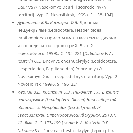
Dauriya // Nasekomye Daurii i sopredelʹnykh
territorij. Vyp. 2. Novosibirsk, 1999а. S. 138–194].
Дубатолов В.В., Костерин О.Э.
Дневные
чешуекрылые (Lepidoptera, Hesperioidea,
Papilionoidea) Приаргунья // Насекомые Даурии
и сопредельных территорий. Вып. 2.
Новосибирск, 1999б. С. 195–221 [
Dubatolov V.V.,
Kosterin O.E.
Dnevnye cheshuekrylye (Lepidoptera,
Hesperioidea, Papilionoidea) Priargunʹya //
Nasekomye Daurii i sopredelʹnykh territorij. Vyp. 2.
Novosibirsk, 1999б. S. 195–221].
Ивонин В.В., Костерин О.Э., Николаев С.Л. Дневные
чешуекрылые (Lepidoptera, Diurna) Новосибирской
области. 3. Nymphalidae (без Satyrinae). //
Евразиатский энтомологический журнал. 2013.Т.
12. Вып. 2. С. 177–199
[
Ivonin V.V., Kosterin O.E.,
Nikolaev S.L.
Dnevnye cheshuekrylye (Lepidoptera,