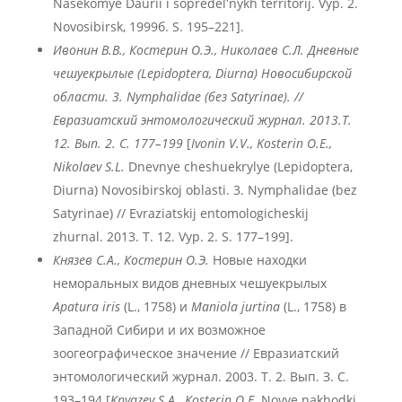
Nasekomye Daurii i sopredelʹnykh territorij. Vyp. 2.
Novosibirsk, 1999б. S. 195–221].
Ивонин В.В., Костерин О.Э., Николаев С.Л. Дневные
чешуекрылые (Lepidoptera, Diurna) Новосибирской
области. 3. Nymphalidae (без Satyrinae). //
Евразиатский энтомологический журнал. 2013.Т.
12. Вып. 2. С. 177–199
[
Ivonin V.V., Kosterin O.E.,
Nikolaev S.L.
Dnevnye cheshuekrylye (Lepidoptera,
Diurna) Novosibirskoj oblasti. 3. Nymphalidae (bez
Satyrinae) // Evraziatskij entomologicheskij
zhurnal. 2013. T. 12. Vyp. 2. S. 177–199].
Князев С.А., Костерин О.Э.
Новые находки
неморальных видов дневных чешуекрылых
Apatura iris
(L., 1758) и
Maniola jurtina
(L., 1758) в
Западной Сибири и их возможное
зоогеографическое значение // Евразиатский
энтомологический журнал. 2003. Т. 2. Вып. З. С.
193–194 [
Knyazev S.A., Kosterin O.E.
Novye nakhodki