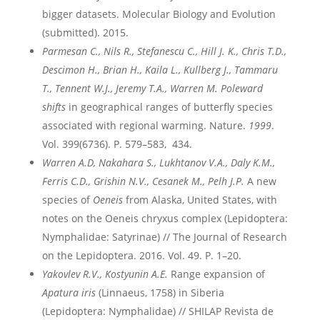
bigger datasets. Molecular Biology and Evolution
(submitted). 2015.
Parmesan C., Nils R., Stefanescu C., Hill J. K., Chris T.D.,
Descimon H., Brian H., Kaila L., Kullberg J., Tammaru
T., Tennent W.J., Jeremy T.A., Warren M.
Poleward
shifts
in geographical ranges of butterfly species
associated with regional warming. Nature.
1999
.
Vol. 399(6736). P. 579–583, 434.
Warren A.D, Nakahara S., Lukhtanov V.A., Daly K.M.,
Ferris C.D., Grishin N.V., Cesanek M., Pelh J.P.
A new
species of
Oeneis
from Alaska, United States, with
notes on the Oeneis chryxus complex (Lepidoptera:
Nymphalidae: Satyrinae) // The Journal of Research
on the Lepidoptera. 2016. Vol. 49. P. 1–20.
Yakovlev R.V., Kostyunin A.E.
Range expansion of
Apatura iris
(Linnaeus, 1758) in Siberia
(Lepidoptera: Nymphalidae) // SHILAP Revista de