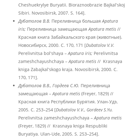
Cheshuekrylye Buryatii. Bioraznoobrazie Bajkalʹskoj
Sibiri. Novosibirsk, 2007. S. 164].
Дубатолов В.В.
Переливница большая
Apatura
iris;
Переливница замещающая
Apatura metis
//
Красная книга Забайкальского края (животные).
Новосибирск, 2000. С. 170, 171 [
Dubatolov V.V.
Perelivnitsa bolʹshaya –
Apatura iris;
Perelivnitsa
zameshchayushchaya –
Apatura metis
// Krasnaya
kniga Zabajkalʹskogo kraja. Novosibirsk, 2000. С.
170, 171].
Дубатолов В.В., Гордеев С.Ю.
Переливница
замещающая –
Apatura metis
(Freyer, 1829) //
Красная книга Республики Бурятия. Улан-Удэ,
2005. С. 253–254 [
Dubatolov V.V., Gordeev S.Yu.
Perelivnitsa zameshchayushchaya –
Apatura metis
(Freyer, 1829) // Krasnaya kniga Respubliki
Buryatiya. Ulan-Ude, 2005. S. 253–254].