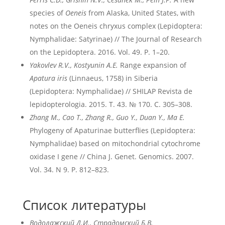
species of
Oeneis
from Alaska, United States, with
notes on the Oeneis chryxus complex (Lepidoptera:
Nymphalidae: Satyrinae) // The Journal of Research
on the Lepidoptera. 2016. Vol. 49. P. 1–20.
Yakovlev R.V., Kostyunin A.E.
Range expansion of
Apatura iris
(Linnaeus, 1758) in Siberia
(Lepidoptera: Nymphalidae) // SHILAP Revista de
lepidopterologia. 2015. Т. 43. № 170. С. 305–308.
Zhang M., Cao T., Zhang R., Guo Y., Duan Y., Ma E.
Phylogeny of Apaturinae butterflies (Lepidoptera:
Nymphalidae) based on mitochondrial cytochrome
oxidase I gene // China J. Genet. Genomics. 2007.
Vol. 34. N 9. P. 812–823.
Список литературы
Водолажский Д.И., Страдомский Б.В.