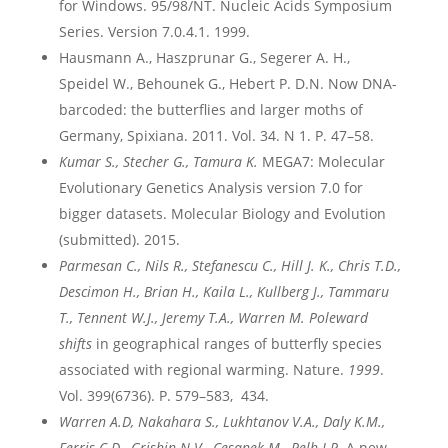
for Windows. 95/98/NT. Nucleic Acids Symposium
Series. Version 7.0.4.1. 1999.
Hausmann A., Haszprunar G., Segerer A. H.,
Speidel W., Behounek G., Hebert P. D.N. Now DNA-
barcoded: the butterflies and larger moths of
Germany, Spixiana. 2011. Vol. 34. N 1. P. 47–58.
Kumar S., Stecher G., Tamura K.
MEGA7: Molecular
Evolutionary Genetics Analysis version 7.0 for
bigger datasets. Molecular Biology and Evolution
(submitted). 2015.
Parmesan C., Nils R., Stefanescu C., Hill J. K., Chris T.D.,
Descimon H., Brian H., Kaila L., Kullberg J., Tammaru
T., Tennent W.J., Jeremy T.A., Warren M.
Poleward
shifts
in geographical ranges of butterfly species
associated with regional warming. Nature.
1999
.
Vol. 399(6736). P. 579–583, 434.
Warren A.D, Nakahara S., Lukhtanov V.A., Daly K.M.,
Ferris C.D., Grishin N.V., Cesanek M., Pelh J.P.
A new