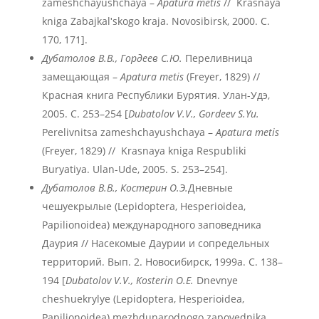
zameshchayushchaya –
Apatura metis
// Krasnaya
kniga Zabajkalʹskogo kraja. Novosibirsk, 2000. С.
170, 171].
Дубатолов В.В., Гордеев С.Ю.
Переливница
замещающая –
Apatura metis
(Freyer, 1829) //
Красная книга Республики Бурятия. Улан-Удэ,
2005. С. 253–254 [
Dubatolov V.V., Gordeev S.Yu.
Perelivnitsa zameshchayushchaya –
Apatura metis
(Freyer, 1829) // Krasnaya kniga Respubliki
Buryatiya. Ulan-Ude, 2005. S. 253–254].
Дубатолов В.В., Костерин О.Э.
Дневные
чешуекрылые (Lepidoptera, Hesperioidea,
Papilionoidea) международного заповедника
Даурия // Насекомые Даурии и сопредельных
территорий. Вып. 2. Новосибирск, 1999а. С. 138–
194 [
Dubatolov V.V., Kosterin O.E.
Dnevnye
cheshuekrylye (Lepidoptera, Hesperioidea,
Papilionoidea) mezhdunarodnogo zapovednika