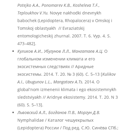
Potejko A.A., Ponomarev K.B., Kosheleva T.F.,
Teploukhov V.Yu.
Novye nakhodki dnevnykh
babochek (Lepidoptera, Rhopalocera) v Omskoj i
Tomskoj oblastyakh // Evraziatskij
entomologicheskij zhurnal. 2007. T. 6. Vyp. 4. S.
473–482].
Куликов А.И., Убугунов Л.Л., Мангатаев А.Ц.
О
глобальном изменении климата и его
экосистемных следствиях // Аридные
экосистемы. 2014. Т. 20. № 3 (60). С. 5–13 [
Kulikov
A.I., Ubugunov L.L., Mangataev A.Ts.
2014. O
globalʹnom izmenenii klimata i ego ekosistemnykh
sledstviyakh // Aridnye ekosistemy. 2014. T. 20. N 3
(60). S. 5–13].
Львовский А.Л., Богданов П.В., Моргун Д.В.
Nymphalidae / Каталог чешуекрылых
(Lepidoptera) России / Под ред. С.Ю. Синёва СПб.;