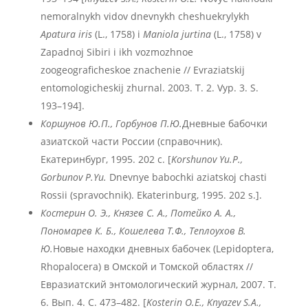
nemoralnykh vidov dnevnykh cheshuekrylykh
Apatura iris
(L., 1758) i
Maniola jurtina
(L., 1758) v
Zapadnoj Sibiri i ikh vozmozhnoe
zoogeograficheskoe znachenie // Evraziatskij
entomologicheskij zhurnal. 2003. T. 2. Vyp. 3. S.
193–194].
Коршунов Ю.П., Горбунов П.Ю.
Дневные бабочки
азиатской части России (справочник).
Екатеринбург, 1995. 202 с. [
Korshunov Yu.P.,
Gorbunov P.Yu.
Dnevnye babochki aziatskoj chasti
Rossii (spravochnik). Ekaterinburg, 1995. 202 s.].
Костерин О. Э., Князев С. А., Потейко А. А.,
Пономарев К. Б., Кошелева Т.Ф., Теплоухов В.
Ю.
Новые находки дневных бабочек (Lepidoptera,
Rhopalocera) в Омской и Томской областях //
Евразиатский энтомологический журнал, 2007. Т.
6. Вып. 4. С. 473–482. [
Kosterin O.E., Knyazev S.A.,