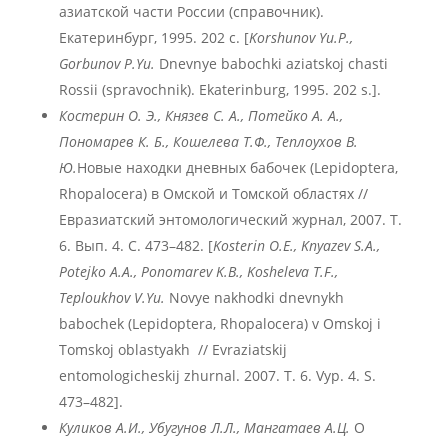
азиатской части России (справочник).
Екатеринбург, 1995. 202 с. [
Korshunov Yu.P.,
Gorbunov P.Yu.
Dnevnye babochki aziatskoj chasti
Rossii (spravochnik). Ekaterinburg, 1995. 202 s.].
Костерин О. Э., Князев С. А., Потейко А. А.,
Пономарев К. Б., Кошелева Т.Ф., Теплоухов В.
Ю.
Новые находки дневных бабочек (Lepidoptera,
Rhopalocera) в Омской и Томской областях //
Евразиатский энтомологический журнал, 2007. Т.
6. Вып. 4. С. 473–482. [
Kosterin O.E., Knyazev S.A.,
Potejko A.A., Ponomarev K.B., Kosheleva T.F.,
Teploukhov V.Yu.
Novye nakhodki dnevnykh
babochek (Lepidoptera, Rhopalocera) v Omskoj i
Tomskoj oblastyakh // Evraziatskij
entomologicheskij zhurnal. 2007. T. 6. Vyp. 4. S.
473–482].
Куликов А.И., Убугунов Л.Л., Мангатаев А.Ц.
О