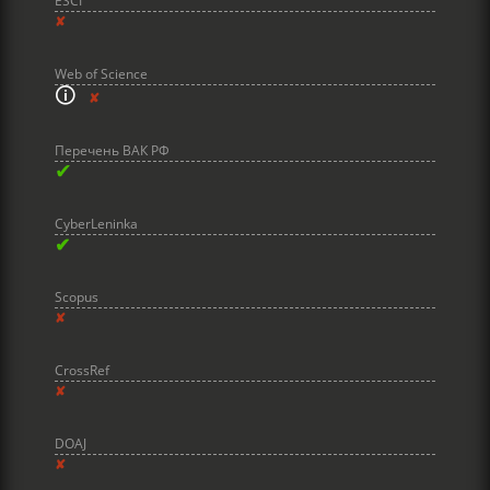
ESCI
✘
Web of Science
🛈
✘
Перечень ВАК РФ
✔
CyberLeninka
✔
Scopus
✘
CrossRef
✘
DOAJ
✘