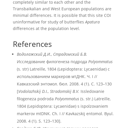
completely similar to each other and the
Transbaikalian and West European populations are
minimal differences. It is possible that this site COI
uninformative for study of butterflies
Apatura
differences at the population level.
References
Водолажский Д.И., Страдомский Б.В.
Исследование филогенеза подрода
Polyommatus
(s. str) Latreille, 1804 (Lepidoptera: Lycaenidae) с
использованием маркеров мтДНК. Ч. I //
Кавказский энтомол. бюл. 2008. 4 (1). С. 123–130
[
Vodolazhskij D.I., Stradomskij B.V.
Issledovanie
filogeneza podroda
Polyommatus
(s. str.) Latreille,
1804 (Lepidoptera: Lycaenidae) s ispolzovaniem
markerov mtDNK. Ch. I // Kavkazskij entomol. Byul.
2008. 4 (1). S. 123–130].