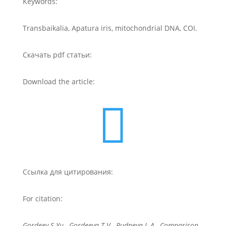
Keywords:
Transbaikalia, Apatura iris, mitochondrial DNA, COI.
Скачать pdf статьи:
Download the article:

Ссылка для цитирования:
For citation:
Gordeev S.Yu., Gordeeva T.V., Rudneva L.A., Comparison