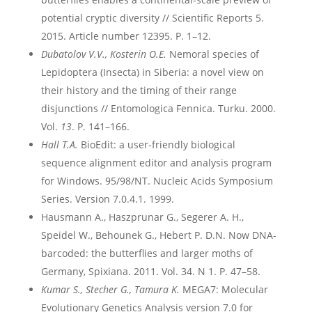
potential cryptic diversity // Scientific Reports 5.
2015. Article number 12395. P. 1–12.
Dubatolov V.V., Kosterin O.E.
Nemoral species of
Lepidoptera (Insecta) in Siberia: a novel view on
their history and the timing of their range
disjunctions // Entomologica Fennica. Turku. 2000.
Vol.
13
. P. 141–166.
Hall T.A.
BioEdit: a user-friendly biological
sequence alignment editor and analysis program
for Windows. 95/98/NT. Nucleic Acids Symposium
Series. Version 7.0.4.1. 1999.
Hausmann A., Haszprunar G., Segerer A. H.,
Speidel W., Behounek G., Hebert P. D.N. Now DNA-
barcoded: the butterflies and larger moths of
Germany, Spixiana. 2011. Vol. 34. N 1. P. 47–58.
Kumar S., Stecher G., Tamura K.
MEGA7: Molecular
Evolutionary Genetics Analysis version 7.0 for