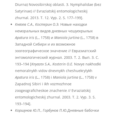
Diurna) Novosibirskoj oblasti. 3. Nymphalidae (bez
Satyrinae) // Evraziatskij entomologicheskij
zhurnal. 2013. T. 12. Vyp. 2. S. 177–199].
Князев С.А., Костерин О.Э.
Новые находки
неморальных видов дневных чешуекрылых
Apatura iris
(L., 1758) и
Maniola jurtina
(L., 1758) в
Западной Сибири и их возможное
зоогеографическое значение // Евразиатский
энтомологический журнал. 2003. Т. 2. Вып. З. С.
193–194 [
Knyazev S.A., Kosterin O.E.
Novye nakhodki
nemoralnykh vidov dnevnykh cheshuekrylykh
Apatura iris
(L., 1758) i
Maniola jurtina
(L., 1758) v
Zapadnoj Sibiri i ikh vozmozhnoe
zoogeograficheskoe znachenie // Evraziatskij
entomologicheskij zhurnal. 2003. T. 2. Vyp. 3. S.
193–194].
Коршунов Ю.П., Горбунов П.Ю.
Дневные бабочки