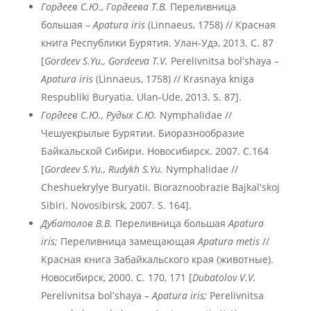
Гордеев С.Ю., Гордеева Т.В.
Переливница
большая –
Apatura
iris
(Linnaeus, 1758) // Красная
книга Республики Бурятия. Улан-Удэ, 2013. С. 87
[
Gordeev S.Yu., Gordeeva T.V.
Perelivnitsa bolʹshaya –
Apatura
iris
(Linnaeus, 1758) // Krasnaya kniga
Respubliki Buryatia. Ulan-Ude, 2013. S. 87].
Гордеев С.Ю., Рудых С.Ю.
Nymphalidae //
Чешуекрылые Бурятии. Биоразнообразие
Байкальской Сибири. Новосибирск. 2007. С.164
[
Gordeev S.Yu., Rudykh S.Yu.
Nymphalidae //
Cheshuekrylye Buryatii. Bioraznoobrazie Bajkalʹskoj
Sibiri. Novosibirsk, 2007. S. 164].
Дубатолов В.В.
Переливница большая
Apatura
iris;
Переливница замещающая
Apatura metis
//
Красная книга Забайкальского края (животные).
Новосибирск, 2000. С. 170, 171 [
Dubatolov V.V.
Perelivnitsa bolʹshaya –
Apatura iris;
Perelivnitsa