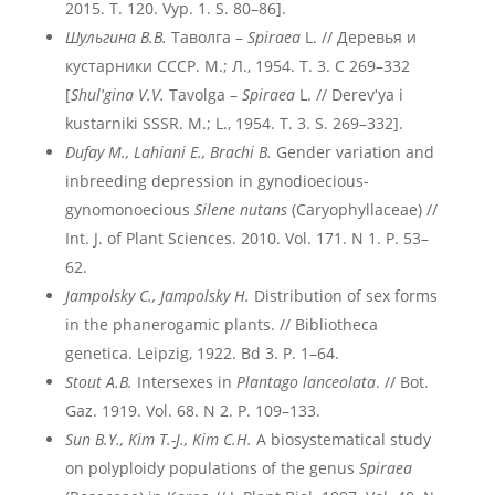
2015. T. 120. Vyp. 1. S. 80–86].
Шульгина В.В.
Таволга –
Spiraea
L. // Деревья и
кустарники СССР. М.; Л., 1954. Т. 3. С 269–332
[
Shulʹgina V.V.
Tavolga –
Spiraea
L. // Derevʹya i
kustarniki SSSR. M.; L., 1954. T. 3. S. 269–332].
Dufay M., Lahiani E., Brachi B.
Gender variation and
inbreeding depression in gynodioecious-
gynomonoecious
Silene nutans
(Caryophyllaceae) //
Int. J. of Plant Sciences. 2010. Vol. 171. N 1. P. 53–
62.
Jampolsky C., Jampolsky H.
Distribution of sex forms
in the phanerogamic plants. // Bibliotheca
genetica. Leipzig, 1922. Bd 3. P. 1–64.
Stout A.B.
Intersexes in
Plantago lanceolata
. // Bot.
Gaz. 1919. Vol. 68. N 2. P. 109–133.
Sun B.Y., Kim T.-J., Kim C.H.
A biosystematical study
on polyploidy populations of the genus
Spiraea