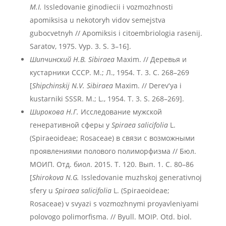
M.I.
Issledovanie ginodiecii i vozmozhnosti
apomiksisa u nekotoryh vidov semejstva
gubocvetnyh // Apomiksis i citoembriologia rasenij.
Saratov, 1975. Vyp. 3. S. 3–16].
Шипчинский Н.В.
Sibiraea
Maxim. // Деревья и
кустарники СССР. М.; Л., 1954. Т. 3. С. 268–269
[
Shipchinskij N.V.
Sibiraea
Maxim. // Derevʹya i
kustarniki SSSR. M.; L., 1954. T. 3. S. 268–269].
Широкова Н.Г.
Исследование мужской
генеративной сферы у
Spiraea salicifolia
L.
(Spiraeoideae; Rosaceae) в связи с возможными
проявлениями полового полиморфизма // Бюл.
МОИП. Отд. биол. 2015. Т. 120. Вып. 1. С. 80–86
[
Shirokova N.G.
Issledovanie muzhskoj generativnoj
sfery u
Spiraea salicifolia
L. (Spiraeoideae;
Rosaceae) v svyazi s vozmozhnymi proyavleniyami
polovogo polimorfisma. // Byull. MOIP. Otd. biol.