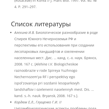
(Rosaceae) in Korea // J. Plant Biol. 1997. Vol. 40. №
4. P. 291–297.
Список литературы
Алехина И.В.
Биологическое разнообразие в роде
Спирея Южного Нечерноземья РФ и
перспективы его использования при создании
лесопарковых ландшафтов и озеленении
населенных мест. Дис. … канд. с.-х. наук. Брянск,
2008. 167 с. [
Alehina I.V.
Biologicheskoe
raznoobrazie v rode Spireya Yuzhnogo
Nechernozemʹya RF i perspektivy ego
ispolʹzovaniya pri sozdanii lesoparkovyh
landshaftov i ozelenenii naselennyh mest. Dis. …
kand. s.-h. nauk. Bryansk, 2008. 167 s.].
Кордюм Е.Л., Глущенко Г.И.
//
Цитоэмбриологические аспекты проблемы пола