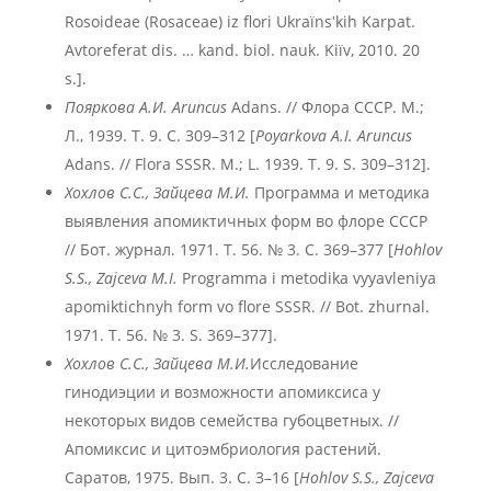
Rosoideae (Rosaceae) iz flori Ukraïnsʹkih Karpat.
Avtoreferat dis. … kand. biol. nauk. Kiïv, 2010. 20
s.].
Пояркова А.И.
Aruncus
Adans. // Флора СССР. М.;
Л., 1939. Т. 9. С. 309–312 [
Poyarkova A.I. Aruncus
Adans. // Flora SSSR. M.; L. 1939. T. 9. S. 309–312].
Хохлов С.С., Зайцева М.И.
Программа и методика
выявления апомиктичных форм во флоре СССР
// Бот. журнал. 1971. Т. 56. № 3. С. 369–377 [
Hohlov
S.S., Zajceva M.I.
Programma i metodika vyyavleniya
apomiktichnyh form vo flore SSSR. // Bot. zhurnal.
1971. T. 56. № 3. S. 369–377].
Хохлов С.С., Зайцева М.И.
Исследование
гинодиэции и возможности апомиксиса у
некоторых видов семейства губоцветных. //
Апомиксис и цитоэмбриология растений.
Саратов, 1975. Вып. 3. С. 3–16 [
Hohlov S.S., Zajceva