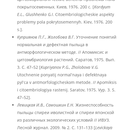
покрытосеменных. Киев, 1976. 200 с. [
Kordyum
E.L., Glushhenko G.I
. Citoembriologicheskie aspekty
problemy pola pokrytosemennyh. Kiev, 1976. 200
s.].
Куприянов П.Г., Жолобова В.Г
. Уточнение понятий
нормальная и дефектная пыльца в
антморфологическом методе. // Апомиксис и
цитоэмбриология растений. Саратов, 1975. Вып.
3. С. 47–52 [
Kupriyanov P.G.,
Zholobova V.G.
Utochnenie ponyatij normalʹnaya i defektnaya
pylʹca v antmorfologicheskom metode. // Apomiksis
i citoembriologiya rastenij. Saratov, 1975. Vyp. 3. S.
47–52].
Левицкая И.В., Самошкин Е.Н.
Жизнеспособность
пыльцы спиреи иволистной и спиреи японской
из различных экологических условий // ИВУЗ.
Лесной журнал. 2009. № 2. С. 131–133 [
Levickaya