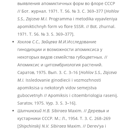
выявления апомиктичных форм во флоре СССР
// Бот. журнал. 1971. Т. 56. № 3. С. 369–377 [
Hohlov
S.S., Zajceva M.I.
Programma i metodika vyyavleniya
apomiktichnyh form vo flore SSSR. // Bot. zhurnal.
1971. T. 56. № 3. S. 369–377].
Хохлов С.С., Зайцева М.И.
Исследование
гинодиэции и возможности апомиксиса у
некоторых видов семейства губоцветных. //
Апомиксис и цитоэмбриология растений.
Саратов, 1975. Вып. 3. С. 3–16 [
Hohlov S.S., Zajceva
M.I.
Issledovanie ginodiecii i vozmozhnosti
apomiksisa u nekotoryh vidov semejstva
gubocvetnyh // Apomiksis i citoembriologia rasenij.
Saratov, 1975. Vyp. 3. S. 3–16].
Шипчинский Н.В.
Sibiraea
Maxim. // Деревья и
кустарники СССР. М.; Л., 1954. Т. 3. С. 268–269
[
Shipchinskij N.V.
Sibiraea
Maxim. // Derevʹya i