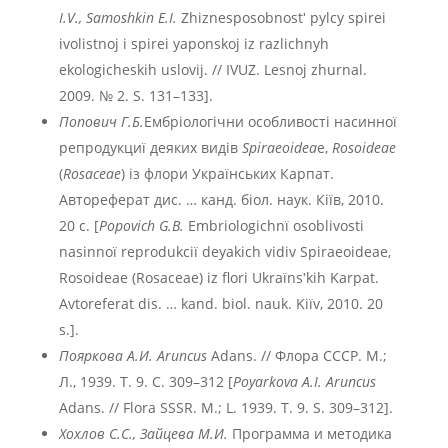
I.V., Samoshkin E.I.
Zhiznesposobnostʹ pylcy spirei
ivolistnoj i spirei yaponskoj iz razlichnyh
ekologicheskih uslovij. // IVUZ. Lesnoj zhurnal.
2009. № 2. S. 131–133].
Попович Г.Б.
Ембрiологiчни особливостi насинноï
репродукциï деяких видiв
Spiraeoidea
e,
Rosoideae
(
Rosaceae
) iз флори Украïнських Карпат.
Автореферат дис. … канд. бiол. наук. Кiïв, 2010.
20 с. [
Popovich G.B.
Embriologichnï osoblivosti
nasinnoï reprodukciï deyakich vidiv Spiraeoideae,
Rosoideae (Rosaceae) iz flori Ukraïnsʹkih Karpat.
Avtoreferat dis. … kand. biol. nauk. Kiïv, 2010. 20
s.].
Пояркова А.И.
Aruncus
Adans. // Флора СССР. М.;
Л., 1939. Т. 9. С. 309–312 [
Poyarkova A.I. Aruncus
Adans. // Flora SSSR. M.; L. 1939. T. 9. S. 309–312].
Хохлов С.С., Зайцева М.И.
Программа и методика