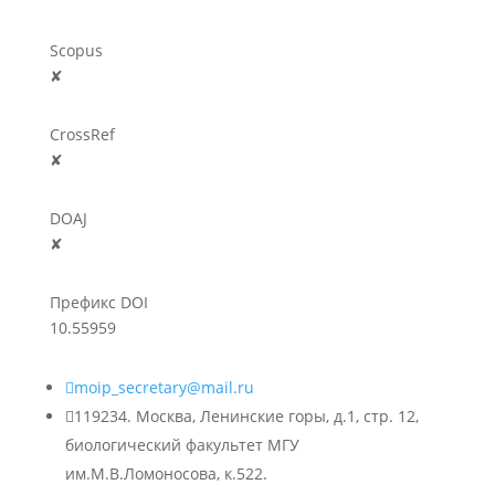
Scopus
✘
CrossRef
✘
DOAJ
✘
Префикс DOI
10.55959

moip_secretary@mail.ru

119234. Москва, Ленинские горы, д.1, стр. 12,
биологический факультет МГУ
им.М.В.Ломоносова, к.522.