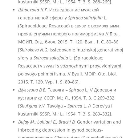
kustarniki SSSR. M.; L., 1954. T. 3. S. 268–269].
Широкова Н.Г.
Исследование мужской
генеративной сферы у
Spiraea salicifolia
L.
(Spiraeoideae; Rosaceae) в связи с возможными
проявлениями полового полиморфизма // Бюл.
МОИП. Отд. биол. 2015. Т. 120. Вып. 1. С. 80–86
[
Shirokova N.G.
Issledovanie muzhskoj generativnoj
sfery u
Spiraea salicifolia
L. (Spiraeoideae;
Rosaceae) v svyazi s vozmozhnymi proyavleniyami
polovogo polimorfisma. // Byull. MOIP. Otd. biol.
2015. T. 120. Vyp. 1. S. 80–86].
Шульгина В.В.
Таволга –
Spiraea
L. // Деревья и
кустарники СССР. М.; Л., 1954. Т. 3. С 269–332
[
Shulʹgina V.V.
Tavolga –
Spiraea
L. // Derevʹya i
kustarniki SSSR. M.; L., 1954. T. 3. S. 269–332].
Dufay M., Lahiani E., Brachi B.
Gender variation and
inbreeding depression in gynodioecious-
gynomonoecious
Silene nutans
(Caryophyllaceae) //