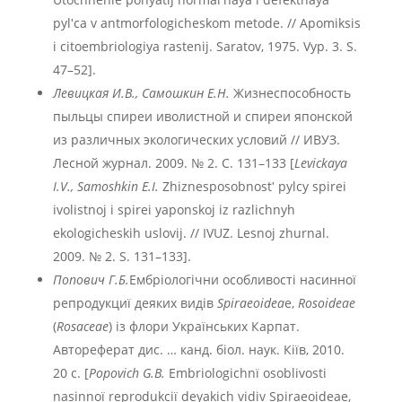
pylʹca v antmorfologicheskom metode. // Apomiksis
i citoembriologiya rastenij. Saratov, 1975. Vyp. 3. S.
47–52].
Левицкая И.В., Самошкин Е.Н.
Жизнеспособность
пыльцы спиреи иволистной и спиреи японской
из различных экологических условий // ИВУЗ.
Лесной журнал. 2009. № 2. С. 131–133 [
Levickaya
I.V., Samoshkin E.I.
Zhiznesposobnostʹ pylcy spirei
ivolistnoj i spirei yaponskoj iz razlichnyh
ekologicheskih uslovij. // IVUZ. Lesnoj zhurnal.
2009. № 2. S. 131–133].
Попович Г.Б.
Ембрiологiчни особливостi насинноï
репродукциï деяких видiв
Spiraeoidea
e,
Rosoideae
(
Rosaceae
) iз флори Украïнських Карпат.
Автореферат дис. … канд. бiол. наук. Кiïв, 2010.
20 с. [
Popovich G.B.
Embriologichnï osoblivosti
nasinnoï reprodukciï deyakich vidiv Spiraeoideae,