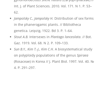
Int. J. of Plant Sciences. 2010. Vol. 171. N 1. P. 53–
62.
Jampolsky C., Jampolsky H.
Distribution of sex forms
in the phanerogamic plants. // Bibliotheca
genetica. Leipzig, 1922. Bd 3. P. 1–64.
Stout A.B.
Intersexes in
Plantago lanceolata
. // Bot.
Gaz. 1919. Vol. 68. N 2. P. 109–133.
Sun B.Y., Kim T.-J., Kim C.H.
A biosystematical study
on polyploidy populations of the genus
Spiraea
(Rosaceae) in Korea // J. Plant Biol. 1997. Vol. 40. №
4. P. 291–297.