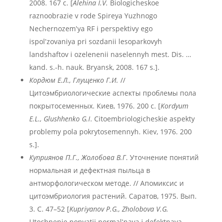
2008. 167 с. [
Alehina I.V.
Biologicheskoe
raznoobrazie v rode Spireya Yuzhnogo
Nechernozemʹya RF i perspektivy ego
ispolʹzovaniya pri sozdanii lesoparkovyh
landshaftov i ozelenenii naselennyh mest. Dis. …
kand. s.-h. nauk. Bryansk, 2008. 167 s.].
Кордюм Е.Л., Глущенко Г.И.
//
Цитоэмбриологические аспекты проблемы пола
покрытосеменных. Киев, 1976. 200 с. [
Kordyum
E.L., Glushhenko G.I
. Citoembriologicheskie aspekty
problemy pola pokrytosemennyh. Kiev, 1976. 200
s.].
Куприянов П.Г., Жолобова В.Г
. Уточнение понятий
нормальная и дефектная пыльца в
антморфологическом методе. // Апомиксис и
цитоэмбриология растений. Саратов, 1975. Вып.
3. С. 47–52 [
Kupriyanov P.G.,
Zholobova V.G.
Utochnenie ponyatij normalʹnaya i defektnaya