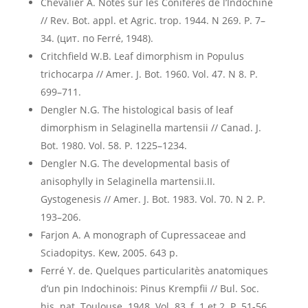
Chevalier А. Notes sur les Conifères de l’Indochine
// Rev. Bot. appl. et Agric. trop. 1944. N 269. Р. 7–
34. (цит. по Ferré, 1948).
Critchfield W.B. Leaf dimorphism in Populus
trichocarpa // Amer. J. Bot. 1960. Vol. 47. N 8. P.
699–711.
Dengler N.G. The histological basis of leaf
dimorphism in Selaginella martensii // Canad. J.
Bot. 1980. Vol. 58. P. 1225–1234.
Dengler N.G. The developmental basis of
anisophylly in Selaginella martensii.II.
Gystogenesis // Amer. J. Bot. 1983. Vol. 70. N 2. P.
193–206.
Farjon A. A monograph of Cupressaceae and
Sciadopitys. Kew, 2005. 643 p.
Ferré Y. de. Quelques particularitès anatomiques
d’un pin Indochinois: Pinus Krempfii // Bul. Soc.
his. nat. Toulouse. 1948. Vol. 83, f. 1 et 2. P. 51-56.