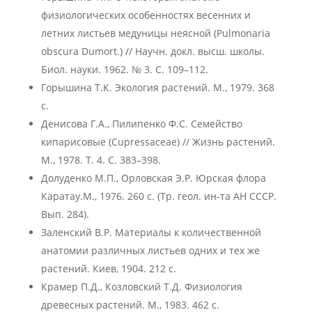
физиологических особенностях весенних и
летних листьев медуницы неясной (Pulmonaria
obscura Dumort.) // Научн. докл. высш. школы.
Биол. науки. 1962. № 3. С. 109–112.
Горышина Т.К. Экология растений. М., 1979. 368
с.
Денисова Г.А., Пилипенко Ф.С. Семейство
кипарисовые (Cupressaceae) // Жизнь растений.
М., 1978. Т. 4. С. 383–398.
Долуденко М.П., Орловская Э.Р. Юрская флора
Каратау.М., 1976. 260 с. (Тр. геол. ин-та АН СССР.
Вып. 284).
Заленский В.Р. Материалы к количественной
анатомии различных листьев одних и тех же
растений. Киев, 1904. 212 с.
Крамер П.Д., Козловский Т.Д. Физиология
древесных растений. М., 1983. 462 с.