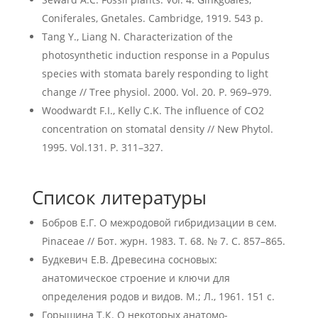
Coniferales, Gnetales. Cambridge, 1919. 543 p.
Tang Y., Liang N. Characterization of the
photosynthetic induction response in a Populus
species with stomata barely responding to light
change // Tree physiol. 2000. Vol. 20. Р. 969–979.
Woodwardt F.I., Kelly C.K. The influence of CO2
concentration on stomatal density // New Phytol.
1995. Vol.131. P. 311–327.
Список литературы
Бобров Е.Г. О межродовой гибридизации в сем.
Pinaceae // Бот. журн. 1983. Т. 68. № 7. С. 857–865.
Будкевич Е.В. Древесина сосновых:
анатомическое строение и ключи для
определения родов и видов. М.; Л., 1961. 151 с.
Горышина Т.К. О некоторых анатомо-