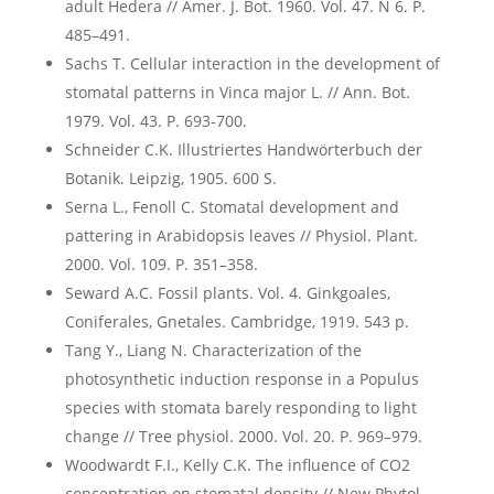
adult Hedera // Amer. J. Bot. 1960. Vol. 47. N 6. P.
485–491.
Sachs T. Cellular interaction in the development of
stomatal patterns in Vinca major L. // Ann. Bot.
1979. Vol. 43. P. 693-700.
Schneider C.K. Illustriertes Handwörterbuch der
Botanik. Leipzig, 1905. 600 S.
Serna L., Fenoll C. Stomatal development and
pattering in Arabidopsis leaves // Physiol. Plant.
2000. Vol. 109. P. 351–358.
Seward A.C. Fossil plants. Vol. 4. Ginkgoales,
Coniferales, Gnetales. Cambridge, 1919. 543 p.
Tang Y., Liang N. Characterization of the
photosynthetic induction response in a Populus
species with stomata barely responding to light
change // Tree physiol. 2000. Vol. 20. Р. 969–979.
Woodwardt F.I., Kelly C.K. The influence of CO2
concentration on stomatal density // New Phytol.