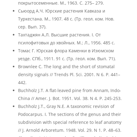
покрытосеменные. М., 1963. С. 275– 279.
Сьюорд А.Ч. Юрские растения Кавказа и
Туркестана. М., 1907. 48 с. (Тр. геол. ком. Нов.
сер. Вып. 37).
Тахтаджян А.Л. Высшие растения. I. От
псилофитовых до хвойных. М.; Л., 1956. 485 с.
Томас Г. Юрская флора Каменки в Изюмском
уезде. СПб., 1911. 91 с. (Тр. геол. ком. Вып. 71).
Brownlee C. The long and the short of stomatal
density signals // Trends Pl. Sci. 2001. N 6. Р. 441–
442.
Buchholz J.T. A flat-leaved pine from Annam, Indo-
China // Amer. J. Bot. 1951. Vol. 38. N 4. P. 245-253.
Buchholz J.T., Gray N.E. A taxonomic revision of
Podocarpus. I. The sections of the genus and their
subdivision with special reference to leaf anatomy
// J. Arnold Arboretum. 1948. Vol. 29. N 1. Р. 48–63.