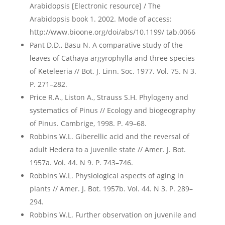
Arabidopsis [Electronic resource] / The
Arabidopsis book 1. 2002. Mode of access:
http://www.bioone.org/doi/abs/10.1199/ tab.0066
Pant D.D., Basu N. A comparative study of the
leaves of Cathaya argyrophylla and three species
of Keteleeria // Bot. J. Linn. Soc. 1977. Vol. 75. N 3.
Р. 271–282.
Price R.A., Liston A., Strauss S.H. Phylogeny and
systematics of Pinus // Ecology and biogeography
of Pinus. Cambrige, 1998. P. 49–68.
Robbins W.L. Giberellic acid and the reversal of
adult Hedera to a juvenile state // Amer. J. Bot.
1957a. Vol. 44. N 9. P. 743–746.
Robbins W.L. Physiological aspects of aging in
plants // Amer. J. Bot. 1957b. Vol. 44. N 3. P. 289–
294.
Robbins W.L. Further observation on juvenile and