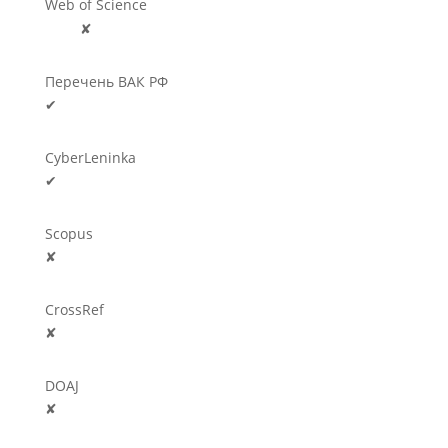
Web of Science
🛈
✘
Перечень ВАК РФ
✔
CyberLeninka
✔
Scopus
✘
CrossRef
✘
DOAJ
✘