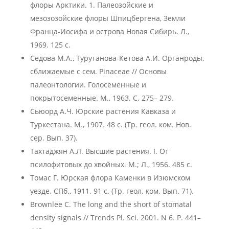
флоры Арктики. 1. Палеозойские и
мезозозойские флоры Шпицбергена, Земли
Франца-Иосифа и острова Новая Сибирь. Л.,
1969. 125 с.
Седова М.А., Турутанова-Кетова А.И. Органроды,
сближаемые с сем. Pinaceae // Основы
палеонтологии. Голосеменные и
покрытосеменные. М., 1963. С. 275– 279.
Сьюорд А.Ч. Юрские растения Кавказа и
Туркестана. М., 1907. 48 с. (Тр. геол. ком. Нов.
сер. Вып. 37).
Тахтаджян А.Л. Высшие растения. I. От
псилофитовых до хвойных. М.; Л., 1956. 485 с.
Томас Г. Юрская флора Каменки в Изюмском
уезде. СПб., 1911. 91 с. (Тр. геол. ком. Вып. 71).
Brownlee C. The long and the short of stomatal
density signals // Trends Pl. Sci. 2001. N 6. Р. 441–