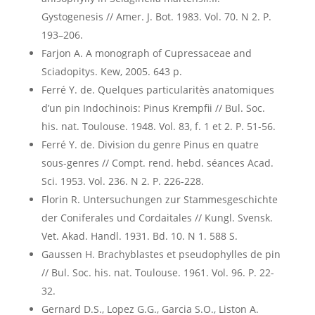
Gystogenesis // Amer. J. Bot. 1983. Vol. 70. N 2. P.
193–206.
Farjon A. A monograph of Cupressaceae and
Sciadopitys. Kew, 2005. 643 p.
Ferré Y. de. Quelques particularitès anatomiques
d’un pin Indochinois: Pinus Krempfii // Bul. Soc.
his. nat. Toulouse. 1948. Vol. 83, f. 1 et 2. P. 51-56.
Ferré Y. de. Division du genre Pinus en quatre
sous-genres // Compt. rend. hebd. séances Acad.
Sci. 1953. Vol. 236. N 2. P. 226-228.
Florin R. Untersuchungen zur Stammesgeschichte
der Coniferales und Cordaitales // Kungl. Svensk.
Vet. Akad. Handl. 1931. Bd. 10. N 1. 588 S.
Gaussen H. Brachyblastes et pseudophylles de pin
// Bul. Soc. his. nat. Toulouse. 1961. Vol. 96. P. 22-
32.
Gernard D.S., Lopez G.G., Garcia S.O., Liston A.