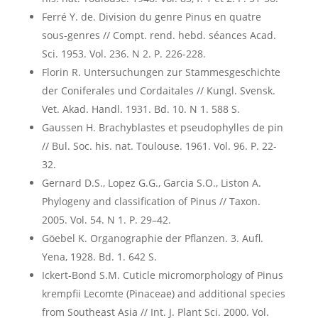
Ferré Y. de. Division du genre Pinus en quatre
sous-genres // Compt. rend. hebd. séances Acad.
Sci. 1953. Vol. 236. N 2. P. 226-228.
Florin R. Untersuchungen zur Stammesgeschichte
der Coniferales und Cordaitales // Kungl. Svensk.
Vet. Akad. Handl. 1931. Bd. 10. N 1. 588 S.
Gaussen H. Brachyblastes et pseudophylles de pin
// Bul. Soc. his. nat. Toulouse. 1961. Vol. 96. P. 22-
32.
Gernard D.S., Lopez G.G., Garcia S.O., Liston A.
Phylogeny and classification of Pinus // Taxon.
2005. Vol. 54. N 1. P. 29–42.
Göebel K. Organographie der Pflanzen. 3. Aufl.
Yena, 1928. Bd. 1. 642 S.
Ickert-Bond S.M. Cuticle micromorphology of Pinus
krempfii Lecomte (Pinaceae) and additional species
from Southeast Asia // Int. J. Plant Sci. 2000. Vol.