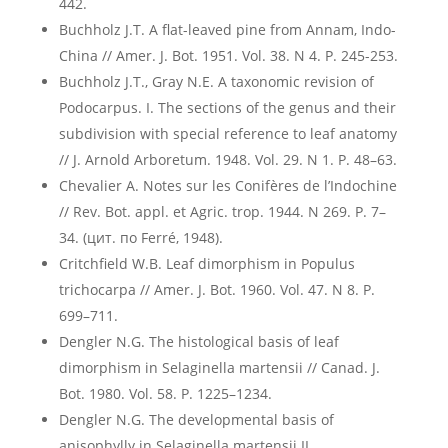
442.
Buchholz J.T. A flat-leaved pine from Annam, Indo-
China // Amer. J. Bot. 1951. Vol. 38. N 4. P. 245-253.
Buchholz J.T., Gray N.E. A taxonomic revision of
Podocarpus. I. The sections of the genus and their
subdivision with special reference to leaf anatomy
// J. Arnold Arboretum. 1948. Vol. 29. N 1. Р. 48–63.
Chevalier А. Notes sur les Conifères de l’Indochine
// Rev. Bot. appl. et Agric. trop. 1944. N 269. Р. 7–
34. (цит. по Ferré, 1948).
Critchfield W.B. Leaf dimorphism in Populus
trichocarpa // Amer. J. Bot. 1960. Vol. 47. N 8. P.
699–711.
Dengler N.G. The histological basis of leaf
dimorphism in Selaginella martensii // Canad. J.
Bot. 1980. Vol. 58. P. 1225–1234.
Dengler N.G. The developmental basis of
anisophylly in Selaginella martensii.II.