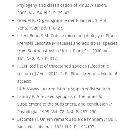
Phylogeny and classification of Pinus // Taxon.
2005. Vol. 54. N 1. P. 29–42.
Göebel K. Organographie der Pflanzen. 3. Aufl.
Yena, 1928. Bd. 1. 642 S.
Ickert-Bond S.M. Cuticle micromorphology of Pinus
krempfii Lecomte (Pinaceae) and additional species
from Southeast Asia // Int. J. Plant Sci. 2000. Vol.
161. № 2. P. 301-317.
IUCN Red list of threatened species [Electronic
resource] / Ver. 2011. 2. P.: Pinus krempfii. Mode of
access:
htth://www.iucnredlist./org/apps/redlist/search
Landry P. A revised synopsis of the pines 6:
Supplement to the subgenera, and conclusion //
Phytologia. 1995. Vol. 78. N 4. P. 287–290.
Lecomte H. Un Pin remarquable de l’Annam // Bull.
Mus. Nat. his. nat. 1921.N 2. Р. 193-197.