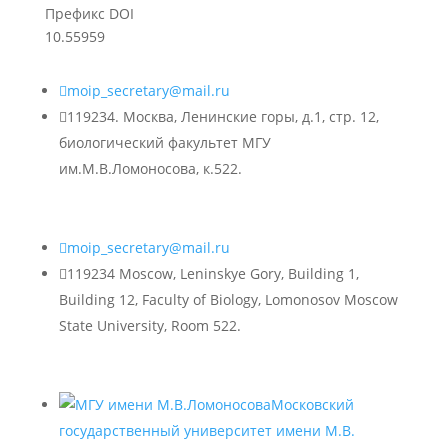
Префикс DOI
10.55959

moip_secretary@mail.ru

119234. Москва, Ленинские горы, д.1, стр. 12,
биологический факультет МГУ
им.М.В.Ломоносова, к.522.

moip_secretary@mail.ru

119234 Moscow, Leninskye Gory, Building 1,
Building 12, Faculty of Biology, Lomonosov Moscow
State University, Room 522.
Московский
государственный университет имени М.В.