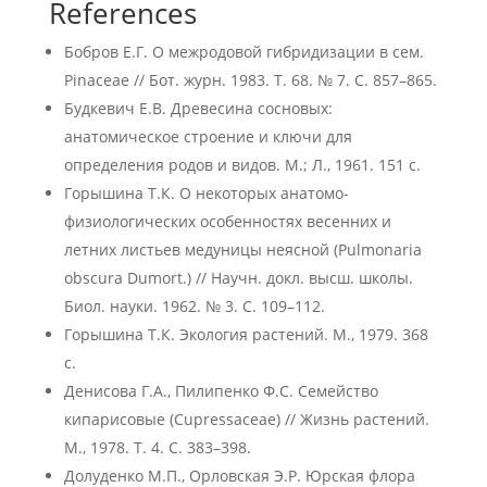
References
Бобров Е.Г. О межродовой гибридизации в сем.
Pinaceae // Бот. журн. 1983. Т. 68. № 7. С. 857–865.
Будкевич Е.В. Древесина сосновых:
анатомическое строение и ключи для
определения родов и видов. М.; Л., 1961. 151 с.
Горышина Т.К. О некоторых анатомо-
физиологических особенностях весенних и
летних листьев медуницы неясной (Pulmonaria
obscura Dumort.) // Научн. докл. высш. школы.
Биол. науки. 1962. № 3. С. 109–112.
Горышина Т.К. Экология растений. М., 1979. 368
с.
Денисова Г.А., Пилипенко Ф.С. Семейство
кипарисовые (Cupressaceae) // Жизнь растений.
М., 1978. Т. 4. С. 383–398.
Долуденко М.П., Орловская Э.Р. Юрская флора