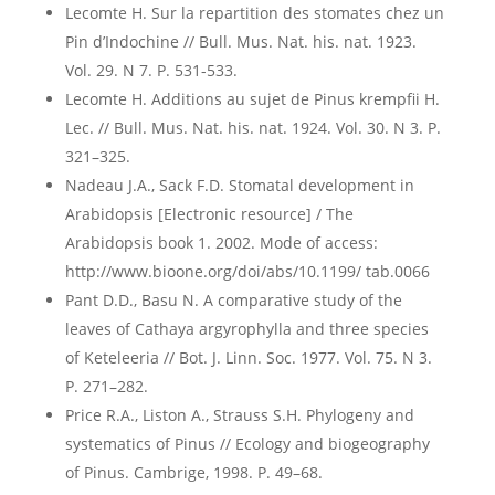
Lecomte H. Sur la repartition des stomates chez un
Pin d’Indochine // Bull. Mus. Nat. his. nat. 1923.
Vol. 29. N 7. Р. 531-533.
Lecomte H. Additions au sujet de Pinus krempfii H.
Lec. // Bull. Mus. Nat. his. nat. 1924. Vol. 30. N 3. Р.
321–325.
Nadeau J.A., Sack F.D. Stomatal development in
Arabidopsis [Electronic resource] / The
Arabidopsis book 1. 2002. Mode of access:
http://www.bioone.org/doi/abs/10.1199/ tab.0066
Pant D.D., Basu N. A comparative study of the
leaves of Cathaya argyrophylla and three species
of Keteleeria // Bot. J. Linn. Soc. 1977. Vol. 75. N 3.
Р. 271–282.
Price R.A., Liston A., Strauss S.H. Phylogeny and
systematics of Pinus // Ecology and biogeography
of Pinus. Cambrige, 1998. P. 49–68.