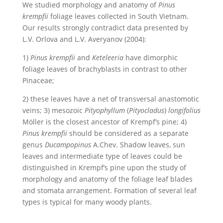
We studied morphology and anatomy of
Pinus
krempfii
foliage leaves collected in South Vietnam.
Our results strongly contradict data presented by
L.V. Orlova and L.V. Averyanov (2004):
1)
Pinus krempfii
and
Keteleeria
have dimorphic
foliage leaves of brachyblasts in contrast to other
Pinaceae;
2) these leaves have a net of transversal anastomotic
veins; 3) mesozoic
Pityophyllum
(
Pityocladus
)
longifolius
Möller is the closest ancestor of Krempf’s pine; 4)
Pinus krempfii
should be considered as a separate
genus
Ducampopinus
A.Chev. Shadow leaves, sun
leaves and intermediate type of leaves could be
distinguished in Krempf’s pine upon the study of
morphology and anatomy of the foliage leaf blades
and stomata arrangement. Formation of several leaf
types is typical for many woody plants.