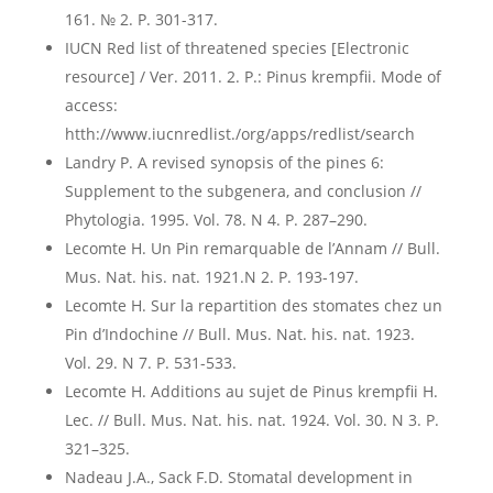
161. № 2. P. 301-317.
IUCN Red list of threatened species [Electronic
resource] / Ver. 2011. 2. P.: Pinus krempfii. Mode of
access:
htth://www.iucnredlist./org/apps/redlist/search
Landry P. A revised synopsis of the pines 6:
Supplement to the subgenera, and conclusion //
Phytologia. 1995. Vol. 78. N 4. P. 287–290.
Lecomte H. Un Pin remarquable de l’Annam // Bull.
Mus. Nat. his. nat. 1921.N 2. Р. 193-197.
Lecomte H. Sur la repartition des stomates chez un
Pin d’Indochine // Bull. Mus. Nat. his. nat. 1923.
Vol. 29. N 7. Р. 531-533.
Lecomte H. Additions au sujet de Pinus krempfii H.
Lec. // Bull. Mus. Nat. his. nat. 1924. Vol. 30. N 3. Р.
321–325.
Nadeau J.A., Sack F.D. Stomatal development in