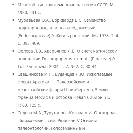
Мезозойские голосеменные растения СССР. М.,
1980. 231 с.
Муравьева О.А., Борхвардт В.С. Семейство
подокарповые, или ногоплодниковые
(Podocarpaceae) // Жизнь растений. М., 1978. Т. 4.
С. 398–409.
Орлова Л.В., Аверьянов Л.В. О систематическом
положении Ducampopinus krempfii (Pinaceae) //
Turczaninowia. 2004. Т. 7. № 2. С. 30-44.
Свешникова И.Н., Буданцев Л.Ю. Ископаемые
флоры Арктики. 1. Палеозойские и
мезозозойские флоры Шпицбергена, Земли
Франца-Иосифа и острова Новая Сибирь. Л.,
1969. 125 с.
Седова М.А., Турутанова-Кетова А.И. Органроды,
сближаемые с сем. Pinaceae // Основы
палеонтологии. Голосеменные и