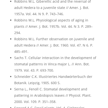
Robbins W.L. Giberellic acid and the reversal of
adult Hedera to a juvenile state // Amer. J. Bot.
1957a. Vol. 44. N 9. P. 743–746.
Robbins W.L. Physiological aspects of aging in
plants // Amer. J. Bot. 1957b. Vol. 44. N 3. P. 289–
294.
Robbins W.L. Further observation on juvenile and
adult Hedera // Amer. J. Bot. 1960. Vol. 47. N 6. P.
485–491.
Sachs T. Cellular interaction in the development of
stomatal patterns in Vinca major L. // Ann. Bot.
1979. Vol. 43. P. 693-700.
Schneider C.K. Illustriertes Handwörterbuch der
Botanik. Leipzig, 1905. 600 S.
Serna L., Fenoll C. Stomatal development and
pattering in Arabidopsis leaves // Physiol. Plant.
2000. Vol. 109. P. 351–358.
Seward A.C. Fossil plants. Vol. 4. Ginkgoales,