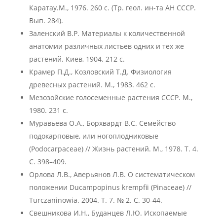
Каратау.М., 1976. 260 с. (Тр. геол. ин-та АН СССР.
Вып. 284).
Заленский В.Р. Материалы к количественной
анатомии различных листьев одних и тех же
растений. Киев, 1904. 212 с.
Крамер П.Д., Козловский Т.Д. Физиология
древесных растений. М., 1983. 462 с.
Мезозойские голосеменные растения СССР. М.,
1980. 231 с.
Муравьева О.А., Борхвардт В.С. Семейство
подокарповые, или ногоплодниковые
(Podocarpaceae) // Жизнь растений. М., 1978. Т. 4.
С. 398–409.
Орлова Л.В., Аверьянов Л.В. О систематическом
положении Ducampopinus krempfii (Pinaceae) //
Turczaninowia. 2004. Т. 7. № 2. С. 30-44.
Свешникова И.Н., Буданцев Л.Ю. Ископаемые