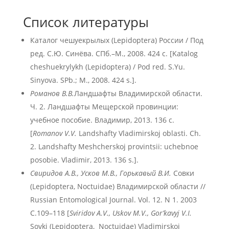
Список литературы
Каталог чешуекрылых (Lepidoptera) России / Под
ред. С.Ю. Синёва. СПб.–М., 2008. 424 с. [Katalog
cheshuekrylykh (Lepidoptera) / Pod red. S.Yu.
Sinyova. SPb.; M., 2008. 424 s.].
Романов В.В.
Ландшафты Владимирской области.
Ч. 2. Ландшафты Мещерской провинции:
учебное пособие. Владимир, 2013. 136 с.
[
Romanov
V
.V
.
Landshafty Vladimirskoj oblasti. Ch.
2. Landshafty Meshcherskoj provintsii: uchebnoe
posobie. Vladimir, 2013. 136 s.].
Свиридов А.В., Усков М.В., Горькавый В.И.
Совки
(Lepidoptera, Noctuidae) Владимирской области //
Russian Entomological Journal. Vol. 12. N 1. 2003
С.109–118 [
Sviridov A.V., Uskov M.V., Gor’kavyj V.I.
Sovki (Lepidoptera, Noctuidae) Vladimirskoj