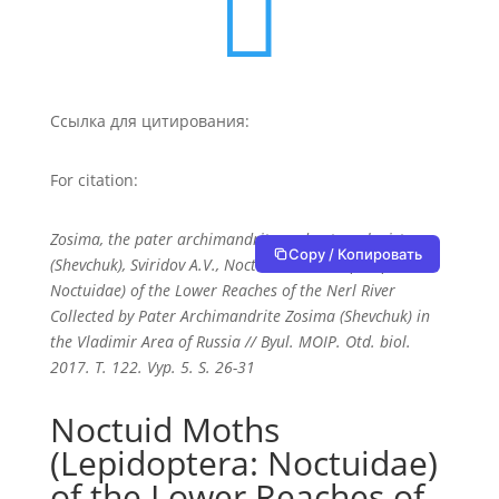

Ссылка для цитирования:
For citation:
Zosima, the pater archimandrite and entomologist
Copy / Копировать
(Shevchuk), Sviridov А.V., Noctuid Moths (Lepidoptera:
Noctuidae) of the Lower Reaches of the Nerl River
Collected by Pater Archimandrite Zosima (Shevchuk) in
the Vladimir Area of Russia // Byul. MOIP. Otd. biol.
2017. T. 122. Vyp. 5. S. 26-31
Noctuid Moths
(Lepidoptera: Noctuidae)
of the Lower Reaches of