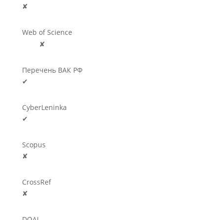
✘
Web of Science
🛈
✘
Перечень ВАК РФ
✔
CyberLeninka
✔
Scopus
✘
CrossRef
✘
DOAJ