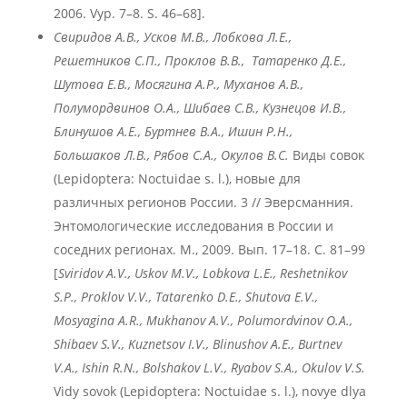
2006. Vyp. 7–8. S. 46–68].
Свиридов А.В., Усков М.В., Лобкова Л.Е.,
Решетников С.П., Проклов В.В., Татаренко Д.Е.,
Шутова Е.В., Мосягина А.Р., Муханов А.В.,
Полумордвинов О.А., Шибаев С.В., Кузнецов И.В.,
Блинушов А.Е., Буртнев В.А., Ишин Р.Н.,
Большаков Л.В., Рябов С.А., Окулов В.С.
Виды совок
(Lepidoptera: Noctuidae s. l.), новые для
различных регионов России. 3 // Эверсманния.
Энтомологические исследования в России и
соседних регионах. М., 2009. Вып. 17–18. С. 81–99
[
Sviridov
A
.V
., Uskov
M
.V
., Lobkova
L
.E
., Reshetnikov
S
.P
., Proklov
V
.V
., Tatarenko
D
.E
., Shutova
E
.V
.,
Mosyagina
A
.R
., Mukhanov
A
.V
., Polumordvinov
O
.A
.,
Shibaev
S
.V
., Kuznetsov
I
.V
., Blinushov
A
.E
., Burtnev
V
.A
., Ishin
R
.N
., Bolshakov
L
.V
., Ryabov
S
.A
., Okulov
V
.S
.
Vidy sovok (Lepidoptera: Noctuidae s. l.), novye dlya