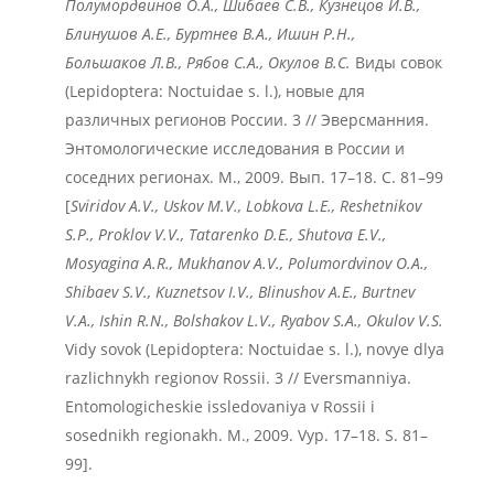
Полумордвинов О.А., Шибаев С.В., Кузнецов И.В.,
Блинушов А.Е., Буртнев В.А., Ишин Р.Н.,
Большаков Л.В., Рябов С.А., Окулов В.С.
Виды совок
(Lepidoptera: Noctuidae s. l.), новые для
различных регионов России. 3 // Эверсманния.
Энтомологические исследования в России и
соседних регионах. М., 2009. Вып. 17–18. С. 81–99
[
Sviridov
A
.V
., Uskov
M
.V
., Lobkova
L
.E
., Reshetnikov
S
.P
., Proklov
V
.V
., Tatarenko
D
.E
., Shutova
E
.V
.,
Mosyagina
A
.R
., Mukhanov
A
.V
., Polumordvinov
O
.A
.,
Shibaev
S
.V
., Kuznetsov
I
.V
., Blinushov
A
.E
., Burtnev
V
.A
., Ishin
R
.N
., Bolshakov
L
.V
., Ryabov
S
.A
., Okulov
V
.S
.
Vidy sovok (Lepidoptera: Noctuidae s. l.), novye dlya
razlichnykh regionov Rossii. 3 // Eversmanniya.
Entomologicheskie issledovaniya v Rossii i
sosednikh regionakh. М., 2009. Vyp. 17–18. S. 81–
99].