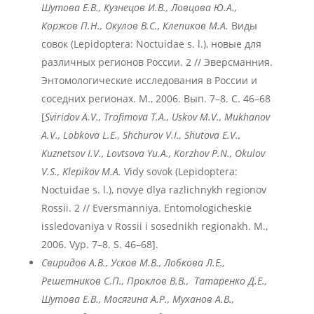
Шутова Е.В., Кузнецов И.В., Ловцова Ю.А.,
Коржов П.Н., Окулов В.С., Клепиков М.А.
Виды
совок (Lepidoptera: Noctuidae s. l.), новые для
различных регионов России. 2 // Эверсманния.
Энтомологические исследования в России и
соседних регионах. М., 2006. Вып. 7–8. С. 46–68
[
Sviridov
A
.V
., Trofimova
T
.A
., Uskov
M
.V
., Mukhanov
A
.V
., Lobkova
L
.E
., Shchurov
V
.I
., Shutova
E
.V
.,
Kuznetsov
I
.V
., Lovtsova
Yu
.A
., Korzhov
P
.N
., Okulov
V
.S
., Klepikov
M
.A
.
Vidy sovok (Lepidoptera:
Noctuidae s. l.), novye dlya razlichnykh regionov
Rossii. 2 // Eversmanniya. Entomologicheskie
issledovaniya v Rossii i sosednikh regionakh. М.,
2006. Vyp. 7–8. S. 46–68].
Свиридов А.В., Усков М.В., Лобкова Л.Е.,
Решетников С.П., Проклов В.В., Татаренко Д.Е.,
Шутова Е.В., Мосягина А.Р., Муханов А.В.,