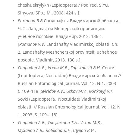
cheshuekrylykh (Lepidoptera) / Pod red. S.Yu.
Sinyova. SPb.; M., 2008. 424 s.].
Романов В.В.
Ландшафты Владимирской области.
Ч. 2. Ландшафты Мещерской провинции:
учебное пособие. Владимир, 2013. 136 с.
[
Romanov
V
.V
.
Landshafty Vladimirskoj oblasti. Ch.
2. Landshafty Meshcherskoj provintsii: uchebnoe
posobie. Vladimir, 2013. 136 s.].
Свиридов А.В., Усков М.В., Горькавый В.И.
Совки
(Lepidoptera, Noctuidae) Владимирской области //
Russian Entomological Journal. Vol. 12. N 1. 2003
С.109–118 [
Sviridov A.V., Uskov M.V., Gor’kavyj V.I.
Sovki (Lepidoptera, Noctuidae) Vladimirskoj
oblasti. // Russian Entomological Journal. Vol. 12. N
1. 2003. S. 109–118].
Свиридов А.В., Трофимова Т.А., Усков М.В.,
Муханов А.В., Лобкова Л.Е., Щуров В.И.,