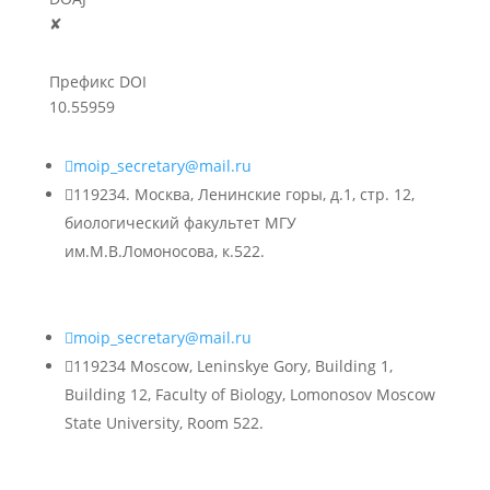
✘
Префикс DOI
10.55959

moip_secretary@mail.ru

119234. Москва, Ленинские горы, д.1, стр. 12,
биологический факультет МГУ
им.М.В.Ломоносова, к.522.

moip_secretary@mail.ru

119234 Moscow, Leninskye Gory, Building 1,
Building 12, Faculty of Biology, Lomonosov Moscow
State University, Room 522.