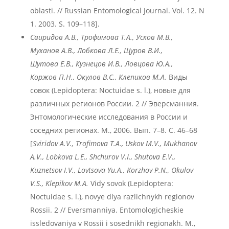
oblasti. // Russian Entomological Journal. Vol. 12. N
1. 2003. S. 109–118].
Свиридов А.В., Трофимова Т.А., Усков М.В.,
Муханов А.В., Лобкова Л.Е., Щуров В.И.,
Шутова Е.В., Кузнецов И.В., Ловцова Ю.А.,
Коржов П.Н., Окулов В.С., Клепиков М.А.
Виды
совок (Lepidoptera: Noctuidae s. l.), новые для
различных регионов России. 2 // Эверсманния.
Энтомологические исследования в России и
соседних регионах. М., 2006. Вып. 7–8. С. 46–68
[
Sviridov
A
.V
., Trofimova
T
.A
., Uskov
M
.V
., Mukhanov
A
.V
., Lobkova
L
.E
., Shchurov
V
.I
., Shutova
E
.V
.,
Kuznetsov
I
.V
., Lovtsova
Yu
.A
., Korzhov
P
.N
., Okulov
V
.S
., Klepikov
M
.A
.
Vidy sovok (Lepidoptera:
Noctuidae s. l.), novye dlya razlichnykh regionov
Rossii. 2 // Eversmanniya. Entomologicheskie
issledovaniya v Rossii i sosednikh regionakh. М.,