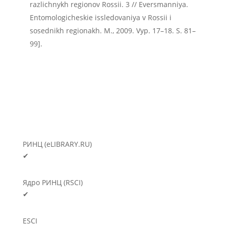
razlichnykh regionov Rossii. 3 // Eversmanniya.
Entomologicheskie issledovaniya v Rossii i
sosednikh regionakh. М., 2009. Vyp. 17–18. S. 81–
99].
РИНЦ (eLIBRARY.RU)
✔
Ядро РИНЦ (RSCI)
✔
ESCI