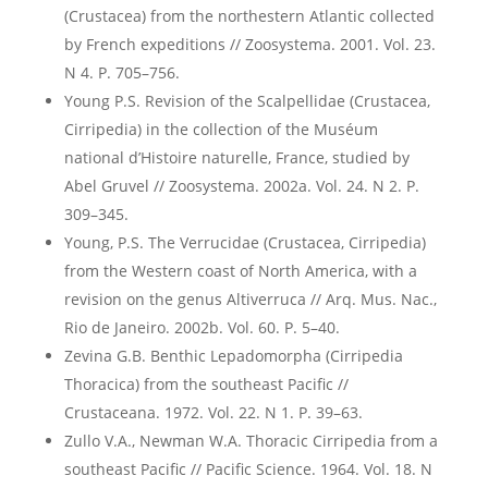
(Crustacea) from the northestern Atlantic collected
by French expeditions // Zoosystema. 2001. Vol. 23.
N 4. P. 705–756.
Young P.S. Revision of the Scalpellidae (Crustacea,
Cirripedia) in the collection of the Muséum
national d’Histoire naturelle, France, studied by
Abel Gruvel // Zoosystema. 2002a. Vol. 24. N 2. P.
309–345.
Young, P.S. The Verrucidae (Crustacea, Cirripedia)
from the Western coast of North America, with a
revision on the genus Altiverruca // Arq. Mus. Nac.,
Rio de Janeiro. 2002b. Vol. 60. P. 5–40.
Zevina G.B. Benthic Lepadomorpha (Cirripedia
Thoracica) from the southeast Pacific //
Crustaceana. 1972. Vol. 22. N 1. P. 39–63.
Zullo V.A., Newman W.A. Thoracic Cirripedia from a
southeast Pacific // Pacific Science. 1964. Vol. 18. N