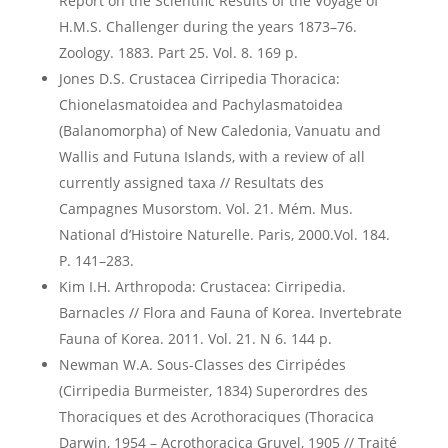
Report on the Scientific Results of the Voyage of
H.M.S. Challenger during the years 1873–76.
Zoology. 1883. Part 25. Vol. 8. 169 p.
Jones D.S. Crustacea Cirripedia Thoracica:
Chionelasmatoidea and Pachylasmatoidea
(Balanomorpha) of New Caledonia, Vanuatu and
Wallis and Futuna Islands, with a review of all
currently assigned taxa // Resultats des
Campagnes Musorstom. Vol. 21. Mém. Mus.
National d’Histoire Naturelle. Paris, 2000.Vol. 184.
P. 141–283.
Kim I.H. Arthropoda: Crustacea: Cirripedia.
Barnacles // Flora and Fauna of Korea. Invertebrate
Fauna of Korea. 2011. Vol. 21. N 6. 144 p.
Newman W.A. Sous-Classes des Cirripédes
(Cirripedia Burmeister, 1834) Superordres des
Thoraciques et des Acrothoraciques (Thoracica
Darwin, 1954 – Acrothoracica Gruvel, 1905 // Traité