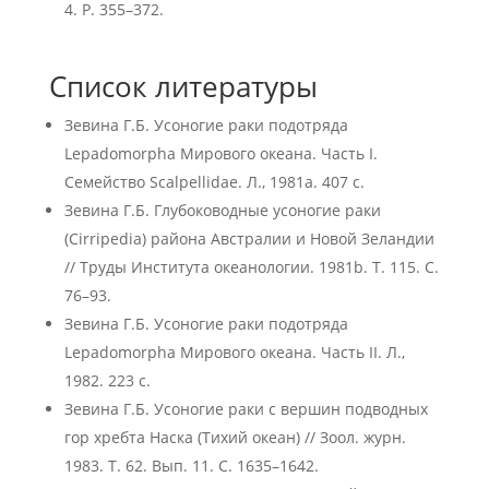
4. P. 355–372.
Список литературы
Зевина Г.Б. Усоногие раки подотряда
Lepadomorpha Мирового океана. Часть I.
Семейство Scalpellidae. Л., 1981a. 407 с.
Зевина Г.Б. Глубоководные усоногие раки
(Cirripedia) района Австралии и Новой Зеландии
// Труды Института океанологии. 1981b. Т. 115. С.
76–93.
Зевина Г.Б. Усоногие раки подотряда
Lepadomorpha Мирового океана. Часть II. Л.,
1982. 223 с.
Зевина Г.Б. Усоногие раки с вершин подводных
гор хребта Наска (Тихий океан) // Зоол. журн.
1983. Т. 62. Вып. 11. С. 1635–1642.