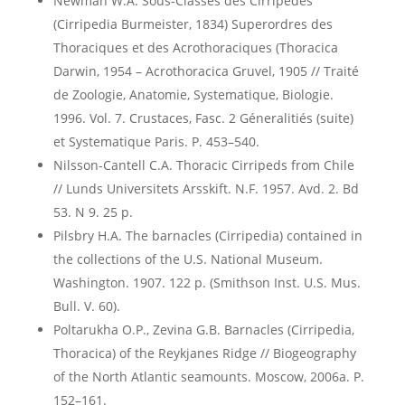
Newman W.A. Sous-Classes des Cirripédes
(Cirripedia Burmeister, 1834) Superordres des
Thoraciques et des Acrothoraciques (Thoracica
Darwin, 1954 – Acrothoracica Gruvel, 1905 // Traité
de Zoologie, Anatomie, Systematique, Biologie.
1996. Vol. 7. Crustaces, Fasc. 2 Géneralitiés (suite)
et Systematique Paris. P. 453–540.
Nilsson-Cantell C.A. Thoracic Cirripeds from Chile
// Lunds Universitets Arsskift. N.F. 1957. Avd. 2. Bd
53. N 9. 25 p.
Pilsbry H.A. The barnacles (Cirripedia) contained in
the collections of the U.S. National Museum.
Washington. 1907. 122 p. (Smithson Inst. U.S. Mus.
Bull. V. 60).
Poltarukha O.P., Zevina G.B. Barnacles (Cirripedia,
Thoracica) of the Reykjanes Ridge // Biogeography
of the North Atlantic seamounts. Moscow, 2006a. P.
152–161.