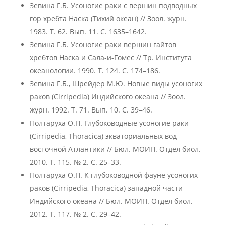
Зевина Г.Б. Усоногие раки с вершин подводных
гор хребта Наска (Тихий океан) // Зоол. журн.
1983. Т. 62. Вып. 11. С. 1635–1642.
Зевина Г.Б. Усоногие раки вершин гайтов
хребтов Наска и Сала-и-Гомес // Тр. Института
океанологии. 1990. Т. 124. С. 174–186.
Зевина Г.Б., Шрейдер М.Ю. Новые виды усоногих
раков (Cirripedia) Индийского океана // Зоол.
журн. 1992. Т. 71. Вып. 10. С. 39–46.
Полтаруха О.П. Глубоководные усоногие раки
(Cirripedia, Thoracica) экваториальных вод
восточной Атлантики // Бюл. МОИП. Отдел биол.
2010. Т. 115. № 2. С. 25–33.
Полтаруха О.П. К глубоководной фауне усоногих
раков (Cirripedia, Thoracica) западной части
Индийского океана // Бюл. МОИП. Отдел биол.
2012. Т. 117. № 2. С. 29–42.