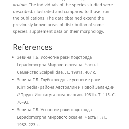
acutum
. The individuals of the species studied were
described, illustrated and compared to those from
the publications. The data obtained extend the
previously known areas of distribution of some
species, supplement data on their morphology.
References
Зевина Г.Б. Усоногие раки подотряда
Lepadomorpha Мирового океана. Часть I.
Семейство Scalpellidae. Л., 1981a. 407 с.
Зевина Г.Б. Глубоководные усоногие раки
(Cirripedia) района Австралии и Новой Зеландии
// Труды Института океанологии. 1981b. Т. 115. С.
76–93.
Зевина Г.Б. Усоногие раки подотряда
Lepadomorpha Мирового океана. Часть II. Л.,
1982. 223 с.