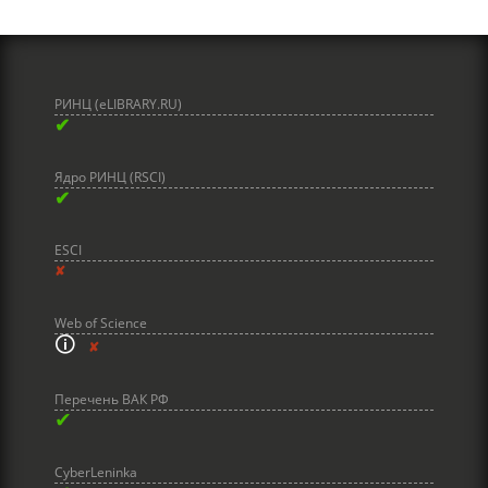
РИНЦ (eLIBRARY.RU)
✔
Ядро РИНЦ (RSCI)
✔
ESCI
✘
Web of Science
🛈
✘
Перечень ВАК РФ
✔
CyberLeninka