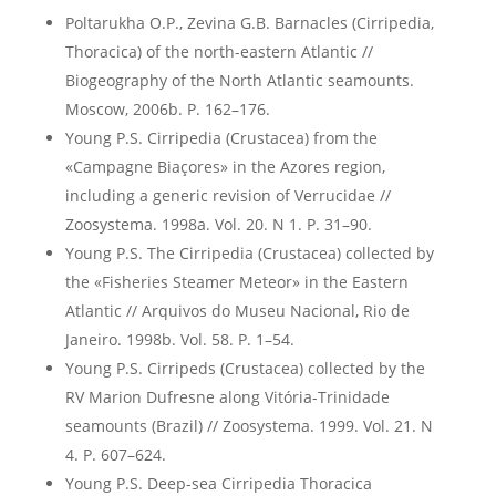
Poltarukha O.P., Zevina G.B. Barnacles (Cirripedia,
Thoracica) of the north-eastern Atlantic //
Biogeography of the North Atlantic seamounts.
Moscow, 2006b. P. 162–176.
Young P.S. Cirripedia (Crustacea) from the
«Campagne Biaçores» in the Azores region,
including a generic revision of Verrucidae //
Zoosystema. 1998a. Vol. 20. N 1. P. 31–90.
Young P.S. The Cirripedia (Crustacea) collected by
the «Fisheries Steamer Meteor» in the Eastern
Atlantic // Arquivos do Museu Nacional, Rio de
Janeiro. 1998b. Vol. 58. P. 1–54.
Young P.S. Cirripeds (Crustacea) collected by the
RV Marion Dufresne along Vitória-Trinidade
seamounts (Brazil) // Zoosystema. 1999. Vol. 21. N
4. P. 607–624.
Young P.S. Deep-sea Cirripedia Thoracica