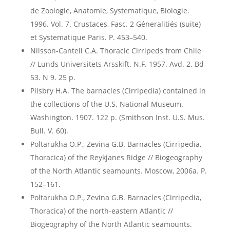
de Zoologie, Anatomie, Systematique, Biologie.
1996. Vol. 7. Crustaces, Fasc. 2 Géneralitiés (suite)
et Systematique Paris. P. 453–540.
Nilsson-Cantell C.A. Thoracic Cirripeds from Chile
// Lunds Universitets Arsskift. N.F. 1957. Avd. 2. Bd
53. N 9. 25 p.
Pilsbry H.A. The barnacles (Cirripedia) contained in
the collections of the U.S. National Museum.
Washington. 1907. 122 p. (Smithson Inst. U.S. Mus.
Bull. V. 60).
Poltarukha O.P., Zevina G.B. Barnacles (Cirripedia,
Thoracica) of the Reykjanes Ridge // Biogeography
of the North Atlantic seamounts. Moscow, 2006a. P.
152–161.
Poltarukha O.P., Zevina G.B. Barnacles (Cirripedia,
Thoracica) of the north-eastern Atlantic //
Biogeography of the North Atlantic seamounts.