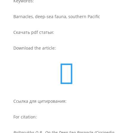
Keywords:
Barnacles, deep-sea fauna, southern Pacific
Скачать pdf статьи:
Download the article:

Ссылка для цитирования:
For citation:
Poltarukha O.P., On the Deep-Sea Barnacle (Cirripedia,