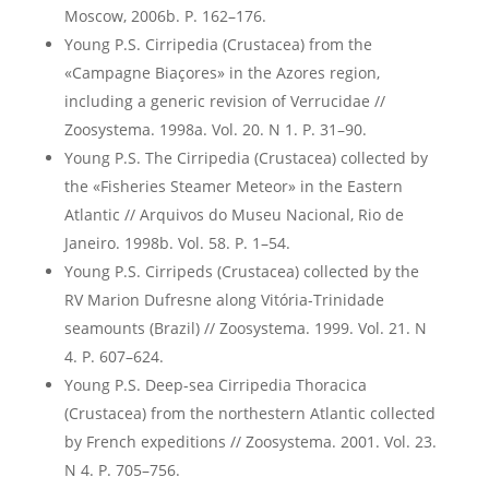
Moscow, 2006b. P. 162–176.
Young P.S. Cirripedia (Crustacea) from the
«Campagne Biaçores» in the Azores region,
including a generic revision of Verrucidae //
Zoosystema. 1998a. Vol. 20. N 1. P. 31–90.
Young P.S. The Cirripedia (Crustacea) collected by
the «Fisheries Steamer Meteor» in the Eastern
Atlantic // Arquivos do Museu Nacional, Rio de
Janeiro. 1998b. Vol. 58. P. 1–54.
Young P.S. Cirripeds (Crustacea) collected by the
RV Marion Dufresne along Vitória-Trinidade
seamounts (Brazil) // Zoosystema. 1999. Vol. 21. N
4. P. 607–624.
Young P.S. Deep-sea Cirripedia Thoracica
(Crustacea) from the northestern Atlantic collected
by French expeditions // Zoosystema. 2001. Vol. 23.
N 4. P. 705–756.