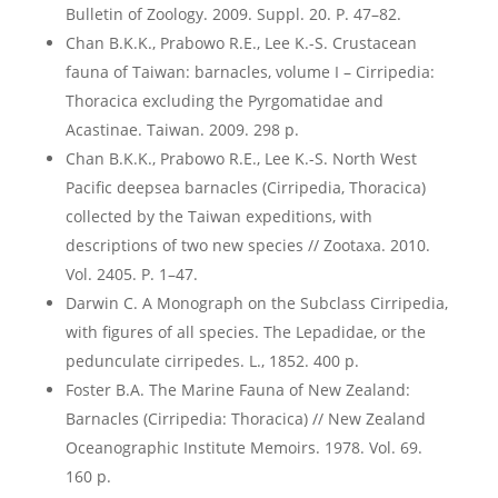
Bulletin of Zoology. 2009. Suppl. 20. P. 47–82.
Chan B.K.K., Prabowo R.E., Lee K.-S. Crustacean
fauna of Taiwan: barnacles, volume I – Cirripedia:
Thoracica excluding the Pyrgomatidae and
Acastinae. Taiwan. 2009. 298 p.
Chan B.K.K., Prabowo R.E., Lee K.-S. North West
Pacific deepsea barnacles (Cirripedia, Thoracica)
collected by the Taiwan expeditions, with
descriptions of two new species // Zootaxa. 2010.
Vol. 2405. P. 1–47.
Darwin C. A Monograph on the Subclass Cirripedia,
with figures of all species. The Lepadidae, or the
pedunculate cirripedes. L., 1852. 400 p.
Foster B.A. The Marine Fauna of New Zealand:
Barnacles (Cirripedia: Thoracica) // New Zealand
Oceanographic Institute Memoirs. 1978. Vol. 69.
160 p.