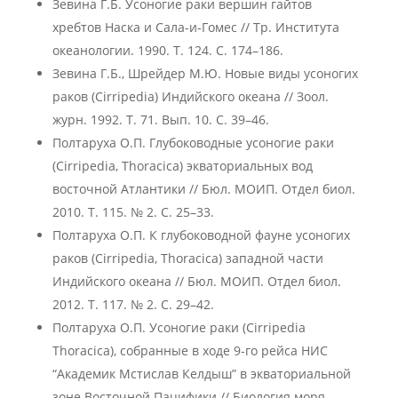
Зевина Г.Б. Усоногие раки вершин гайтов
хребтов Наска и Сала-и-Гомес // Тр. Института
океанологии. 1990. Т. 124. С. 174–186.
Зевина Г.Б., Шрейдер М.Ю. Новые виды усоногих
раков (Cirripedia) Индийского океана // Зоол.
журн. 1992. Т. 71. Вып. 10. С. 39–46.
Полтаруха О.П. Глубоководные усоногие раки
(Cirripedia, Thoracica) экваториальных вод
восточной Атлантики // Бюл. МОИП. Отдел биол.
2010. Т. 115. № 2. С. 25–33.
Полтаруха О.П. К глубоководной фауне усоногих
раков (Cirripedia, Thoracica) западной части
Индийского океана // Бюл. МОИП. Отдел биол.
2012. Т. 117. № 2. С. 29–42.
Полтаруха О.П. Усоногие раки (Cirripedia
Thoracica), собранные в ходе 9-го рейса НИС
“Академик Мстислав Келдыш” в экваториальной
зоне Восточной Пацифики // Биология моря.