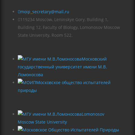

moip_secretary@mail.ru

119234 Moscow, Leninskye Gory, Building 1,
Building 12, Faculty of Biology, Lomonosov Moscow
State University, Room 522.
Московский
государственный университет имени М.В.
Ломоносова
Московское общество испытателей
природы
Lomonosov
Moscow State University