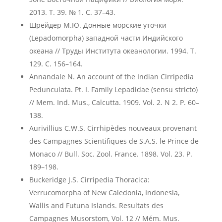
2013. Т. 39. № 1. С. 37–43.
Шрейдер М.Ю. Донные морские уточки
(Lepadomorpha) западной части Индийского
океана // Труды Института океанологии. 1994. Т.
129. С. 156–164.
Annandale N. An account of the Indian Cirripedia
Pedunculata. Pt. I. Family Lepadidae (sensu stricto)
// Mem. Ind. Mus., Calcutta. 1909. Vol. 2. N 2. P. 60–
138.
Aurivillius C.W.S. Cirrhipèdes nouveaux provenant
des Campagnes Scientifiques de S.A.S. le Prince de
Monaco // Bull. Soc. Zool. France. 1898. Vol. 23. P.
189–198.
Buckeridge J.S. Cirripedia Thoracica:
Verrucomorpha of New Caledonia, Indonesia,
Wallis and Futuna Islands. Resultats des
Campagnes Musorstom, Vol. 12 // Mém. Mus.