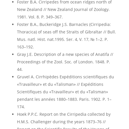
Foster B.A. Cirripedes from ocean ridges north of
New Zealand // New Zealand Journal of Zoology.
1981. Vol. 8. P. 349–367.
Foster B.A., Buckeridge J.S. Barnacles (Cirripedia:
Thoracica) of seas off the Straits of Gibraltar // Bull.
Mus. natl. Hist. nat.1995. Ser. 4, V. 17, № 1–2. P.
163–192.
Gray J.E. Description of a new species of Anatifa //
Proceedings of the Zool. Soc. of London. 1848. P.
44.
Gruvel A. Cirrhipèdes Expéditions scientifiques du
«Travailleur» et du «Talisman» // Expéditions
Scientifiques du «Travailleur» et du «Talisman»
pendant les années 1880–1883. Paris. 1902. P. 1–
174.
Hoek P.P.C. Report on the Cirripedia collected by
H.M.S. Challenger during the years 1873–76 //