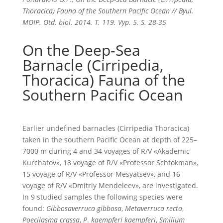
Thoracica) Fauna of the Southern Pacific Ocean // Byul.
MOIP. Otd. biol. 2014. T. 119. Vyp. 5. S. 28-35
On the Deep-Sea
Barnacle (Cirripedia,
Thoracica) Fauna of the
Southern Pacific Ocean
Earlier undefined barnacles (Cirripedia Thoracica)
taken in the southern Pacific Ocean at depth of 225–
7000 m during 4 and 34 voyages of R/V «Akademic
Kurchatov», 18 voyage of R/V «Professor Schtokman»,
15 voyage of R/V «Professor Mesyatsev», and 16
voyage of R/V «Dmitriy Mendeleev», are investigated.
In 9 studied samples the following species were
found:
Gibbosaverruca gibbosa
,
Metaverruca recta
,
Poecilasma crassa
,
P
.
kaempferi kaempferi
,
Smilium