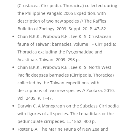
(Crustacea: Cirripedia: Thoracica) collected during
the Philippine Pangalo 2005 Expedition, with
description of two new species // The Raffles
Bulletin of Zoology. 2009. Suppl. 20. P. 47–82.
Chan B.K.K., Prabowo R.E., Lee K.-S. Crustacean
fauna of Taiwan: barnacles, volume I – Cirripedia:
Thoracica excluding the Pyrgomatidae and
Acastinae. Taiwan. 2009. 298 p.
Chan B.K.K., Prabowo R.E., Lee K.-S. North West
Pacific deepsea barnacles (Cirripedia, Thoracica)
collected by the Taiwan expeditions, with
descriptions of two new species // Zootaxa. 2010.
Vol. 2405. P. 1–47.
Darwin C. A Monograph on the Subclass Cirripedia,
with figures of all species. The Lepadidae, or the
pedunculate cirripedes. L., 1852. 400 p.
Foster B.A. The Marine Fauna of New Zealand: