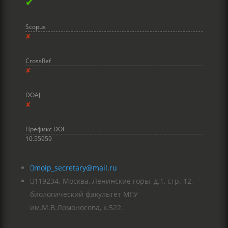
✔
Scopus
✘
CrossRef
✘
DOAJ
✘
Префикс DOI
10.55959

moip_secretary@mail.ru

119234. Москва, Ленинские горы, д.1, стр. 12,
биологический факультет МГУ
им.М.В.Ломоносова, к.522.