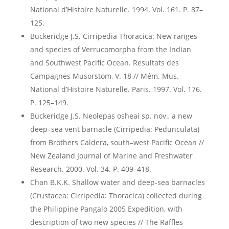
National d’Histoire Naturelle. 1994. Vol. 161. P. 87–
125.
Buckeridge J.S. Cirripedia Thoracica: New ranges
and species of Verrucomorpha from the Indian
and Southwest Pacific Ocean. Resultats des
Campagnes Musorstom, V. 18 // Mém. Mus.
National d’Histoire Naturelle. Paris. 1997. Vol. 176.
P. 125–149.
Buckeridge J.S. Neolepas osheai sp. nov., a new
deep–sea vent barnacle (Cirripedia: Pedunculata)
from Brothers Caldera, south–west Pacific Ocean //
New Zealand Journal of Marine and Freshwater
Research. 2000. Vol. 34. P. 409–418.
Chan B.K.K. Shallow water and deep-sea barnacles
(Crustacea: Cirripedia: Thoracica) collected during
the Philippine Pangalo 2005 Expedition, with
description of two new species // The Raffles