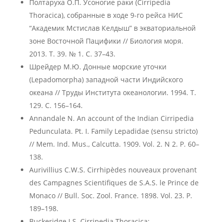
Полтаруха О.П. Усоногие раки (Cirripedia
Thoracica), собранные в ходе 9-го рейса НИС
“Академик Мстислав Келдыш” в экваториальной
зоне Восточной Пацифики // Биология моря.
2013. Т. 39. № 1. С. 37–43.
Шрейдер М.Ю. Донные морские уточки
(Lepadomorpha) западной части Индийского
океана // Труды Института океанологии. 1994. Т.
129. С. 156–164.
Annandale N. An account of the Indian Cirripedia
Pedunculata. Pt. I. Family Lepadidae (sensu stricto)
// Mem. Ind. Mus., Calcutta. 1909. Vol. 2. N 2. P. 60–
138.
Aurivillius C.W.S. Cirrhipèdes nouveaux provenant
des Campagnes Scientifiques de S.A.S. le Prince de
Monaco // Bull. Soc. Zool. France. 1898. Vol. 23. P.
189–198.
Buckeridge J.S. Cirripedia Thoracica: