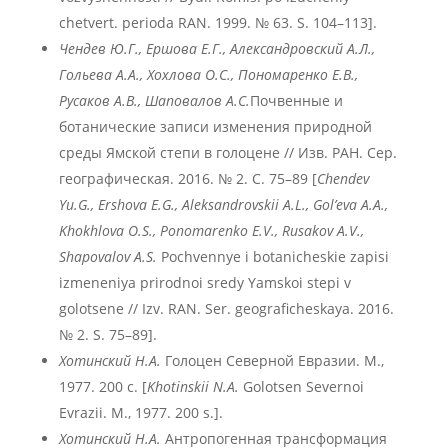
chetvert. perioda RAN. 1999. № 63. S. 104–113].
Чендев Ю.Г., Ершова Е.Г., Александровский А.Л.,
Гольева А.А., Хохлова О.С., Пономаренко Е.В.,
Русаков А.В., Шаповалов А.С.
Почвенные и
ботанические записи изменения природной
среды Ямской степи в голоцене // Изв. РАН. Сер.
географическая. 2016. № 2. С. 75–89 [
Chendev
Yu.G., Ershova E.G., Aleksandrovskii A.L., Gol’eva A.A.,
Khokhlova O.S., Ponomarenko E.V., Rusakov A.V.,
Shapovalov A.S.
Pochvennye i botanicheskie zapisi
izmeneniya prirodnoi sredy Yamskoi stepi v
golotsene // Izv. RAN. Ser. geograficheskaya. 2016.
№ 2. S. 75–89].
Хотинский Н.А.
Голоцен Северной Евразии. М.,
1977. 200 с. [
Khotinskii N.A.
Golotsen Severnoi
Evrazii. M., 1977. 200 s.].
Хотинский Н.А.
Антропогенная трансформация