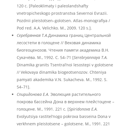
120 с. [Paleoklimaty i paleolandshafty
vnetropicheskogo prostranstva Severnoi Evrazii.
Pozdnii pleistotsen–golotsen. Atlas-monografiya /
Pod red. A.A. Velichko. M., 2009. 120 s.].
Серебрянная Т.А.
Динамика границ Центральной
лесостепи в голоцене // Вековая динамика
биогеоценозов. Чтения памяти академика В.Н.
Сукачёва. М., 1992. С. 54–71 [
Serebryannaya T.A.
Dinamika granits Tsentral’noi lesostepi v golotsene
// Vekovaya dinamika biogeotsenozov. Chteniya
pamyati akademika V.N. Sukacheva. M., 1992. S.
54–71].
Спиридонова Е.А.
Эволюция растительного
покрова бассейна Дона в верхнем плейстоцене –
голоцене. М., 1991. 221 с. [
Spiridonova E.A.
Evolyutsiya rastitel’nogo pokrova basseina Dona v
verkhnem pleistotsene – golotsene. M., 1991. 221