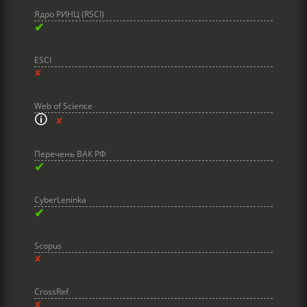
Ядро РИНЦ (RSCI)
✔
ESCI
✘
Web of Science
🛈
✘
Перечень ВАК РФ
✔
CyberLeninka
✔
Scopus
✘
CrossRef
✘