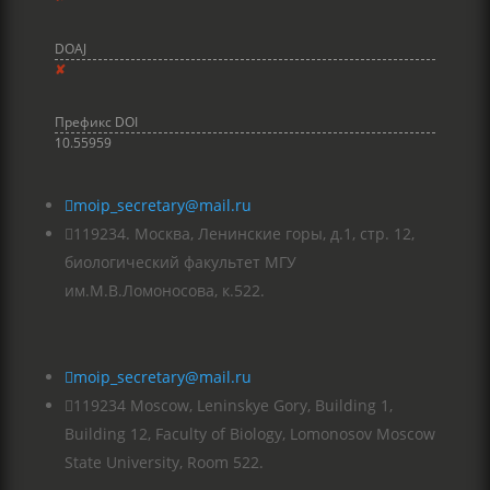
DOAJ
✘
Префикс DOI
10.55959

moip_secretary@mail.ru

119234. Москва, Ленинские горы, д.1, стр. 12,
биологический факультет МГУ
им.М.В.Ломоносова, к.522.

moip_secretary@mail.ru

119234 Moscow, Leninskye Gory, Building 1,
Building 12, Faculty of Biology, Lomonosov Moscow
State University, Room 522.