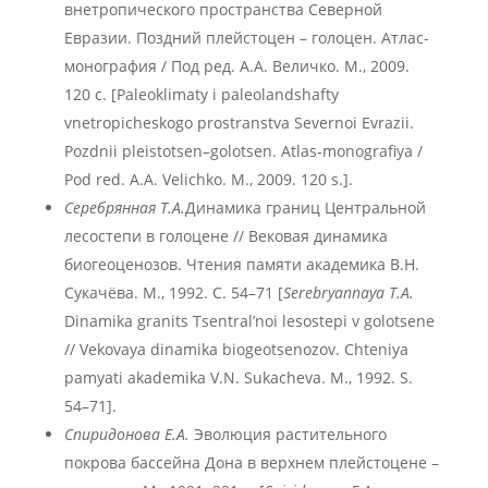
внетропического пространства Северной
Евразии. Поздний плейстоцен – голоцен. Атлас-
монография / Под ред. А.А. Величко. М., 2009.
120 с. [Paleoklimaty i paleolandshafty
vnetropicheskogo prostranstva Severnoi Evrazii.
Pozdnii pleistotsen–golotsen. Atlas-monografiya /
Pod red. A.A. Velichko. M., 2009. 120 s.].
Серебрянная Т.А.
Динамика границ Центральной
лесостепи в голоцене // Вековая динамика
биогеоценозов. Чтения памяти академика В.Н.
Сукачёва. М., 1992. С. 54–71 [
Serebryannaya T.A.
Dinamika granits Tsentral’noi lesostepi v golotsene
// Vekovaya dinamika biogeotsenozov. Chteniya
pamyati akademika V.N. Sukacheva. M., 1992. S.
54–71].
Спиридонова Е.А.
Эволюция растительного
покрова бассейна Дона в верхнем плейстоцене –