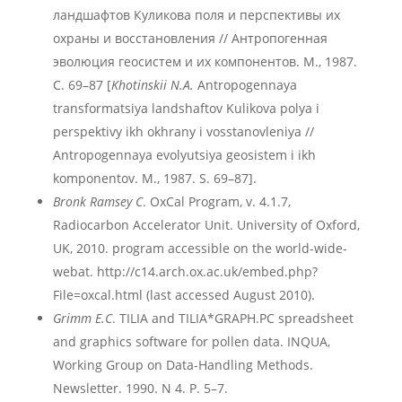
ландшафтов Куликова поля и перспективы их
охраны и восстановления // Антропогенная
эволюция геосистем и их компонентов. М., 1987.
С. 69–87 [
Khotinskii N.A.
Antropogennaya
transformatsiya landshaftov Kulikova polya i
perspektivy ikh okhrany i vosstanovleniya //
Antropogennaya evolyutsiya geosistem i ikh
komponentov. M., 1987. S. 69–87].
Bronk Ramsey C
. OxCal Program, v. 4.1.7,
Radiocarbon Accelerator Unit. University of Oxford,
UK, 2010. program accessible on the world-wide-
webat. http://c14.arch.ox.ac.uk/embed.php?
File=oxcal.html (last accessed August 2010).
Grimm E.C
. TILIA and TILIA*GRAPH.PC spreadsheet
and graphics software for pollen data. INQUA,
Working Group on Data-Handling Methods.
Newsletter. 1990. N 4. P. 5–7.