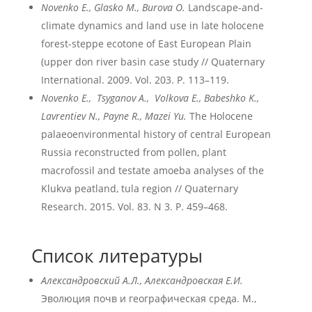
Novenko E., Glasko M., Burova O.
Landscape-and-
climate dynamics and land use in late holocene
forest-steppe ecotone of East European Plain
(upper don river basin case study // Quaternary
International. 2009. Vol. 203. P. 113–119.
Novenko E., Tsyganov A., Volkova E., Babeshko K.,
Lavrentiev N., Payne R., Mazei Yu.
The Holocene
palaeoenvironmental history of central European
Russia reconstructed from pollen, plant
macrofossil and testate amoeba analyses of the
Klukva peatland, tula region // Quaternary
Research. 2015. Vol. 83. N 3. P. 459–468.
Список литературы
Александровский А.Л., Александровская Е.И.
Эволюция почв и географическая среда. М.,