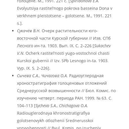
голоцене. М., 1991. 221 с. [
Spiridonova E.A.
Evolyutsiya rastitel’nogo pokrova basseina Dona v
verkhnem pleistotsene – golotsene. M., 1991. 221
s.].
Сукачёв В.Н.
Очерк растительности юго-
восточной части Курской губернии // Изв. СПб
Лесного ин-та. 1903. Вып. IX. С. 2–226 [
Sukachev
V.N.
Ocherk rastitel’nosti yugo-vostochnoi chasti
Kurskoi gubernii // Izv. SPb Lesnogo in-ta. 1903.
Vyp. IX. S. 2–226].
Сычева С.А., Чичагова О.А.
Радиоуглеродная
хроностратиграфия голоценовых отложений
Среднерусской возвышенности // Бюл. Комис. по
изучению четверт. периода РАН. 1999. № 63. С.
104–113 [
Sycheva S.A., Chichagova O.A.
Radiouglerodnaya khronostratigrafiya
golotsenovykh otlozhenii Srednerusskoi
vozvyshennosti // Byul. Komis. po izucheniy