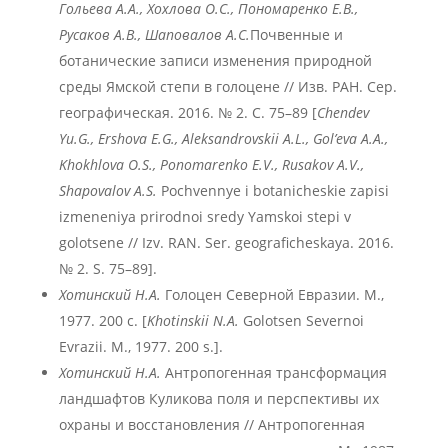
Гольева А.А., Хохлова О.С., Пономаренко Е.В.,
Русаков А.В., Шаповалов А.С.
Почвенные и
ботанические записи изменения природной
среды Ямской степи в голоцене // Изв. РАН. Сер.
географическая. 2016. № 2. С. 75–89 [
Chendev
Yu.G., Ershova E.G., Aleksandrovskii A.L., Gol’eva A.A.,
Khokhlova O.S., Ponomarenko E.V., Rusakov A.V.,
Shapovalov A.S.
Pochvennye i botanicheskie zapisi
izmeneniya prirodnoi sredy Yamskoi stepi v
golotsene // Izv. RAN. Ser. geograficheskaya. 2016.
№ 2. S. 75–89].
Хотинский Н.А.
Голоцен Северной Евразии. М.,
1977. 200 с. [
Khotinskii N.A.
Golotsen Severnoi
Evrazii. M., 1977. 200 s.].
Хотинский Н.А.
Антропогенная трансформация
ландшафтов Куликова поля и перспективы их
охраны и восстановления // Антропогенная