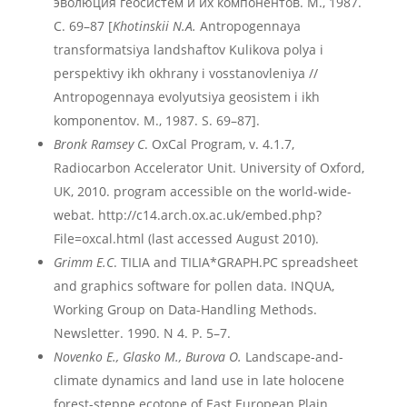
эволюция геосистем и их компонентов. М., 1987.
С. 69–87 [
Khotinskii N.A.
Antropogennaya
transformatsiya landshaftov Kulikova polya i
perspektivy ikh okhrany i vosstanovleniya //
Antropogennaya evolyutsiya geosistem i ikh
komponentov. M., 1987. S. 69–87].
Bronk Ramsey C
. OxCal Program, v. 4.1.7,
Radiocarbon Accelerator Unit. University of Oxford,
UK, 2010. program accessible on the world-wide-
webat. http://c14.arch.ox.ac.uk/embed.php?
File=oxcal.html (last accessed August 2010).
Grimm E.C
. TILIA and TILIA*GRAPH.PC spreadsheet
and graphics software for pollen data. INQUA,
Working Group on Data-Handling Methods.
Newsletter. 1990. N 4. P. 5–7.
Novenko E., Glasko M., Burova O.
Landscape-and-
climate dynamics and land use in late holocene
forest-steppe ecotone of East European Plain