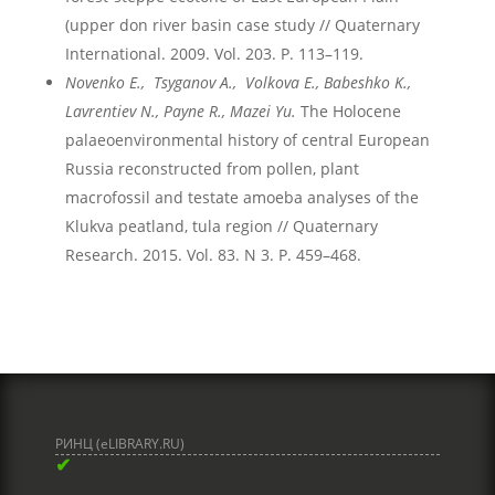
(upper don river basin case study // Quaternary
International. 2009. Vol. 203. P. 113–119.
Novenko E., Tsyganov A., Volkova E., Babeshko K.,
Lavrentiev N., Payne R., Mazei Yu.
The Holocene
palaeoenvironmental history of central European
Russia reconstructed from pollen, plant
macrofossil and testate amoeba analyses of the
Klukva peatland, tula region // Quaternary
Research. 2015. Vol. 83. N 3. P. 459–468.
РИНЦ (eLIBRARY.RU)
✔