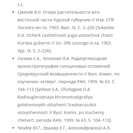
s.].
Сукачёв В.Н.
Очерк растительности юго-
восточной части Курской губернии // Изв. СПб
Лесного ин-та. 1903. Вып. IX. С. 2–226 [
Sukachev
V.N.
Ocherk rastitel’nosti yugo-vostochnoi chasti
Kurskoi gubernii // Izv. SPb Lesnogo in-ta. 1903.
Vyp. IX. S. 2–226].
Сычева С.А., Чичагова О.А.
Радиоуглеродная
хроностратиграфия голоценовых отложений
Среднерусской возвышенности // Бюл. Комис. по
изучению четверт. периода РАН. 1999. № 63. С.
104–113 [
Sycheva S.A., Chichagova O.A.
Radiouglerodnaya khronostratigrafiya
golotsenovykh otlozhenii Srednerusskoi
vozvyshennosti // Byul. Komis. po izucheniy
chetvert. perioda RAN. 1999. № 63. S. 104–113].
Чендев Ю.Г., Ершова Е.Г., Александровский А.Л.,