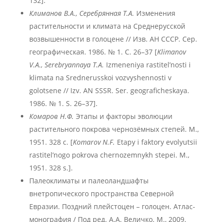
132].
Климанов В.А., Серебрянная Т.А.
Изменения
растительности и климата на Среднерусской
возвышенности в голоцене // Изв. АН СССР. Сер.
географическая. 1986. № 1. С. 26–37 [
Klimanov
V.A., Serebryannaya T.A.
Izmeneniya rastitel’nosti i
klimata na Srednerusskoi vozvyshennosti v
golotsene // Izv. AN SSSR. Ser. geograficheskaya.
1986. № 1. S. 26–37].
Комаров Н.Ф.
Этапы и факторы эволюции
растительного покрова чернозёмных степей. М.,
1951. 328 с. [
Komarov N.F.
Etapy i faktory evolyutsii
rastitel’nogo pokrova chernozemnykh stepei. M.,
1951. 328 s.].
Палеоклиматы и палеоландшафты
внетропического пространства Северной
Евразии. Поздний плейстоцен – голоцен. Атлас-
монография / Под ред. А.А. Величко. М., 2009.