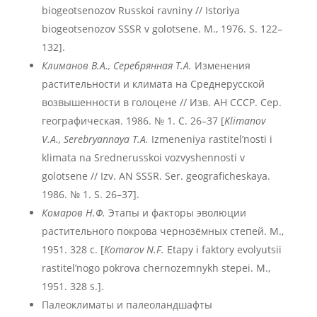
biogeotsenozov Russkoi ravniny // Istoriya
biogeotsenozov SSSR v golotsene. M., 1976. S. 122–
132].
Климанов В.А., Серебрянная Т.А.
Изменения
растительности и климата на Среднерусской
возвышенности в голоцене // Изв. АН СССР. Сер.
географическая. 1986. № 1. С. 26–37 [
Klimanov
V.A., Serebryannaya T.A.
Izmeneniya rastitel’nosti i
klimata na Srednerusskoi vozvyshennosti v
golotsene // Izv. AN SSSR. Ser. geograficheskaya.
1986. № 1. S. 26–37].
Комаров Н.Ф.
Этапы и факторы эволюции
растительного покрова чернозёмных степей. М.,
1951. 328 с. [
Komarov N.F.
Etapy i faktory evolyutsii
rastitel’nogo pokrova chernozemnykh stepei. M.,
1951. 328 s.].
Палеоклиматы и палеоландшафты