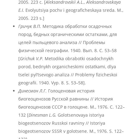
2005. 223 с. [
Aleksandrovskii A.L., Aleksandrovskaya
E.I.
Evolyutsiya pochv i geograficheskaya sreda. M.,
2005. 223 s.]
Гричук В.П.
Методика обработки осадочных
пород, бедных органическими остатками, для
целей пыльцевого анализа // Проблемы
физической географии. 1940. Вып. 8. С. 53–58
[
Grichuk V.P.
Metodika obrabotki osadochnykh
porod, bednykh organicheskimi ostatkami, dlya
tselei pyl’tsevogo analiza // Problemy fizicheskoi
geografii. 1940. Vyp. 8. S. 53–58].
Динесман Л.Г.
Голоценовая история
биогеоценозов Русской равнины // История
биогеоценозов СССР в голоцене. М., 1976. С. 122–
132 [
Dinesman L.G.
Golotsenovaya istoriya
biogeotsenozov Russkoi ravniny // Istoriya
biogeotsenozov SSSR v golotsene. M., 1976. S. 122–