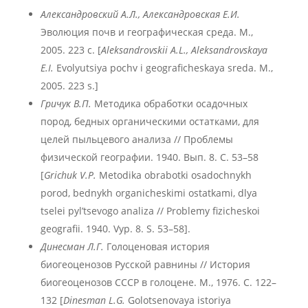
Александровский А.Л., Александровская Е.И.
Эволюция почв и географическая среда. М.,
2005. 223 с. [
Aleksandrovskii A.L., Aleksandrovskaya
E.I.
Evolyutsiya pochv i geograficheskaya sreda. M.,
2005. 223 s.]
Гричук В.П.
Методика обработки осадочных
пород, бедных органическими остатками, для
целей пыльцевого анализа // Проблемы
физической географии. 1940. Вып. 8. С. 53–58
[
Grichuk V.P.
Metodika obrabotki osadochnykh
porod, bednykh organicheskimi ostatkami, dlya
tselei pyl’tsevogo analiza // Problemy fizicheskoi
geografii. 1940. Vyp. 8. S. 53–58].
Динесман Л.Г.
Голоценовая история
биогеоценозов Русской равнины // История
биогеоценозов СССР в голоцене. М., 1976. С. 122–
132 [
Dinesman L.G.
Golotsenovaya istoriya