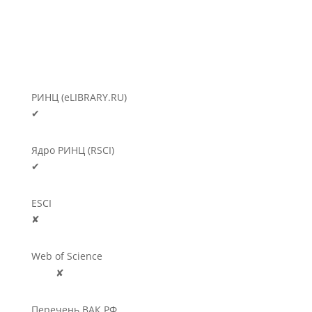
РИНЦ (eLIBRARY.RU)
✔
Ядро РИНЦ (RSCI)
✔
ESCI
✘
Web of Science
🛈
✘
Перечень ВАК РФ