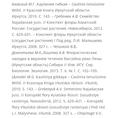
Азовский М.Г
. Каулиния гибкая −
Caulinia
tenuissima
Willd. // Красная Книга Иркутской области.
Иркутск, 2010. С. 143. –
Гребенюк А.В.
Семейство
Najadaceae Juss. // Конспект флоры Азиатской
России: Сосудистые растения. Новосибирск, 2012.
С. 429–431. – Конспект флоры Иркутской области
(сосудистые растения) / Под ред. Л.И. Малышева.
Иркутск, 2008. 327 с. –
Чепинога В.В.,
Дементьева М.К.,
Лиштва А.В.
Флористические
находки в верхнем течении бассейна реки Лены
(Иркутская область) Сибири // Изв. ИГУ. Сер.
Биология. Экология. 2013. Т. 6. № 1. С. 102–109.
[
Azovskii
M.
G.
Kauliniya gibkaya − Caulinia tenuissima
Willd. // Krasnaya Kniga Irkutskoi oblasti. Irkutsk,
2010. S. 143. –
Grebenyuk
A.
V.
Semeistvo Najadaceae
Juss. // Konspekt flory Aziatskoi Rossii: Sosudistye
rasteniya. Novosibirsk, 2012. S. 429–431. – Konspekt
flory Irkutskoi oblasti (sosudistye rasteniya) / Pod red.
L.I. Malysheva. Irkutsk, 2008. 327 s. –
Chepinoga V.V.,