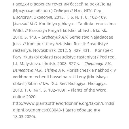
находки в верхнем течении бассейна реки Лены
(Иркутская область) Сибири // Изв. ИГУ. Сер.
Биология. Экология. 2013. Т. 6. № 1. С. 102–109.
[
Azovskii
M.
G.
Kauliniya gibkaya − Caulinia tenuissima
Willd. // Krasnaya Kniga Irkutskoi oblasti. Irkutsk,
2010. S. 143. –
Grebenyuk
A.
V.
Semeistvo Najadaceae
Juss. // Konspekt flory Aziatskoi Rossii: Sosudistye
rasteniya. Novosibirsk, 2012. S. 429–431. – Konspekt
flory Irkutskoi oblasti (sosudistye rasteniya) / Pod red.
L.I. Malysheva. Irkutsk, 2008. 327 s. –
Chepinoga V.V.,
Dement’eva M.K., Lishtva A.V.
Floristicheskie nakhodki v
verkhnem techenii basseina reki Leny (Irkutskaya
oblast’) Sibiri // Izv. IGU. Ser. Biologiya. Ekologiya.
2013. T. 6. № 1. S. 102–109]. – Plants of the Word
online 2020.
http://www.plantsoftheworldonline.org/taxon/urn:lsi
d:ipni.org:names:603043-1 (дата обращения
18.03.2020).