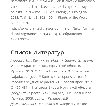
Dement’eva M.K., Lishtva A.V.
Floristicheskie nakhodki v
verkhnem techenii basseina reki Leny (Irkutskaya
oblast’) Sibiri // Izv. IGU. Ser. Biologiya. Ekologiya.
2013. T. 6. № 1. S. 102–109]. – Plants of the Word
online 2020.
http://www.plantsoftheworldonline.org/taxon/urn:lsi
d:ipni.org:names:603043-1 (дата обращения
18.03.2020).
Список литературы
Азовский М.Г
. Каулиния гибкая −
Caulinia
tenuissima
Willd. // Красная Книга Иркутской области.
Иркутск, 2010. С. 143. –
Гребенюк А.В.
Семейство
Najadaceae Juss. // Конспект флоры Азиатской
России: Сосудистые растения. Новосибирск, 2012.
С. 429–431. – Конспект флоры Иркутской области
(сосудистые растения) / Под ред. Л.И. Малышева.
Иркутск, 2008. 327 с. –
Чепинога В.В.,
Дементьева М.К.,
Лиштва А.В.
Флористические