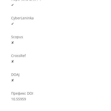
✔
CyberLeninka
✔
Scopus
✘
CrossRef
✘
DOAJ
✘
Префикс DOI
10.55959