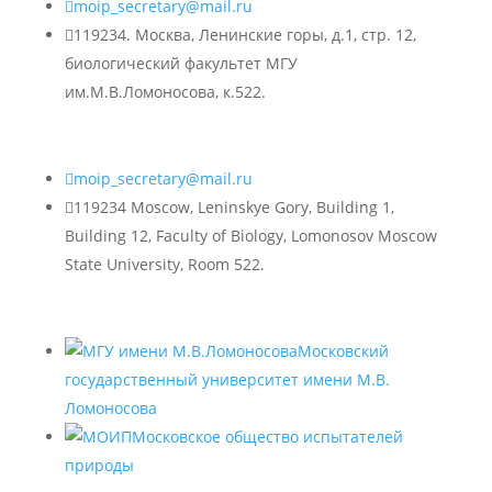

moip_secretary@mail.ru

119234. Москва, Ленинские горы, д.1, стр. 12,
биологический факультет МГУ
им.М.В.Ломоносова, к.522.

moip_secretary@mail.ru

119234 Moscow, Leninskye Gory, Building 1,
Building 12, Faculty of Biology, Lomonosov Moscow
State University, Room 522.
Московский
государственный университет имени М.В.
Ломоносова
Московское общество испытателей
природы