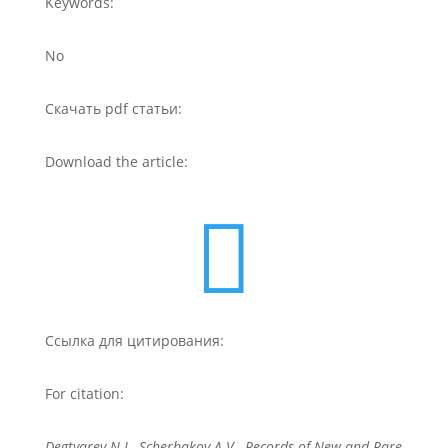
Keywords:
No
Скачать pdf статьи:
Download the article:

Ссылка для цитирования:
For citation:
Degtyarev N.I., Scherbakov A.V., Records of New and Rare