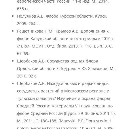
европейской части России. 11-е изд. М., 2014.
635 с.
Полуянов А.В. Флора Курской области. Курск,
2005. 264 с.
Решетникова Н.М., Крылов А.В. Дополнения к
флоре Калужской области по материалам 2010 г.
// Бюл. МОИП. Отд. биол. 2013. Т. 118. Вып. 3. С.
67–69.
Щербаков А.В. Сосудистая водная флора
Орловской области / Под ред. Н.Ю. Хлызовой. М.,
2010. 92 с.
Щербаков А.В. Находки новых и редких видов
сосудистых растений в Московском регионе и
Тульской области // Изучение и охрана флоры
Средней России: материалы VII науч. совещ. по
флоре Средней России (Курск, 29–30 янв. 2011 г.).
М., 2011. С. 186–188. [Maevskii P.F. Flora srednei
polosy evropeiskoi chasti Rossii. 10-e izd. M., 2006.