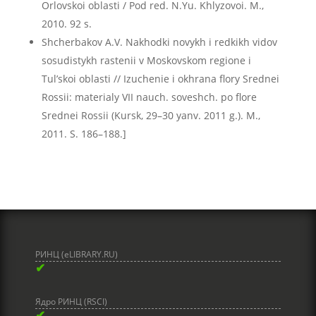
Orlovskoi oblasti / Pod red. N.Yu. Khlyzovoi. M.,
2010. 92 s.
Shcherbakov A.V. Nakhodki novykh i redkikh vidov
sosudistykh rastenii v Moskovskom regione i
Tul’skoi oblasti // Izuchenie i okhrana flory Srednei
Rossii: materialy VII nauch. soveshch. po flore
Srednei Rossii (Kursk, 29–30 yanv. 2011 g.). M.,
2011. S. 186–188.]
РИНЦ (eLIBRARY.RU)
✔
Ядро РИНЦ (RSCI)
✔