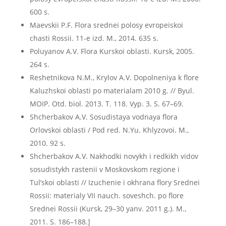
600 s.
Maevskii P.F. Flora srednei polosy evropeiskoi
chasti Rossii. 11-e izd. M., 2014. 635 s.
Poluyanov A.V. Flora Kurskoi oblasti. Kursk, 2005.
264 s.
Reshetnikova N.M., Krylov A.V. Dopolneniya k flore
Kaluzhskoi oblasti po materialam 2010 g. // Byul.
MOIP. Otd. biol. 2013. T. 118. Vyp. 3. S. 67–69.
Shcherbakov A.V. Sosudistaya vodnaya flora
Orlovskoi oblasti / Pod red. N.Yu. Khlyzovoi. M.,
2010. 92 s.
Shcherbakov A.V. Nakhodki novykh i redkikh vidov
sosudistykh rastenii v Moskovskom regione i
Tul’skoi oblasti // Izuchenie i okhrana flory Srednei
Rossii: materialy VII nauch. soveshch. po flore
Srednei Rossii (Kursk, 29–30 yanv. 2011 g.). M.,
2011. S. 186–188.]