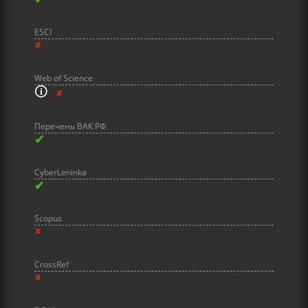
ESCI
✘
Web of Science
🛈
✘
Перечень ВАК РФ
✔
CyberLeninka
✔
Scopus
✘
CrossRef
✘