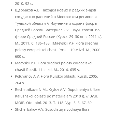
2010. 92 с.
Щербаков А.В. Находки новых и редких видов
сосудистых растений в Московском регионе и
Тульской области // Изучение и охрана флоры
Средней России: материалы VII науч. совещ. по
флоре Средней России (Курск, 29–30 янв. 2011 г.).
М., 2011. С. 186–188. [Maevskii P.F. Flora srednei
polosy evropeiskoi chasti Rossii. 10-e izd. M., 2006.
600 s.
Maevskii P.F. Flora srednei polosy evropeiskoi
chasti Rossii. 11-e izd. M., 2014. 635 s.
Poluyanov A.V. Flora Kurskoi oblasti. Kursk, 2005.
264 s.
Reshetnikova N.M., Krylov A.V. Dopolneniya k flore
Kaluzhskoi oblasti po materialam 2010 g. // Byul.
MOIP. Otd. biol. 2013. T. 118. Vyp. 3. S. 67–69.
Shcherbakov A.V. Sosudistaya vodnaya flora