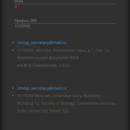
DOAJ
✘
Префикс DOI
10.55959

moip_secretary@mail.ru

119234. Москва, Ленинские горы, д.1, стр. 12,
биологический факультет МГУ
им.М.В.Ломоносова, к.522.

moip_secretary@mail.ru

119234 Moscow, Leninskye Gory, Building 1,
Building 12, Faculty of Biology, Lomonosov Moscow
State University, Room 522.