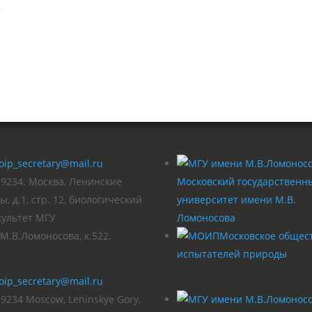
n
oip_secretary@mail.ru
19234. Москва, Ленинские
Московский государственн
ы, д.1, стр. 12, биологический
университет имени М.В.
культет МГУ
Ломоносова
М.В.Ломоносова, к.522.
Московское общес
испытателей природы
oip_secretary@mail.ru
9234 Moscow, Leninskye Gory,