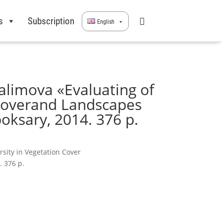
s
Subscription
English
alimova «Evaluating of
 Coverand Landscapes
oksary, 2014. 376 p.
rsity in Vegetation Cover
 376 p.