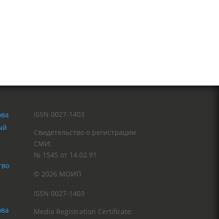
ISSN 0027-1403
ый
Свидетельство о регистрации
СМИ:
№ 1545 от 14.02.91
тво
© 2026 МОИП
ISSN 0027-1403
Media Registration Certificate: