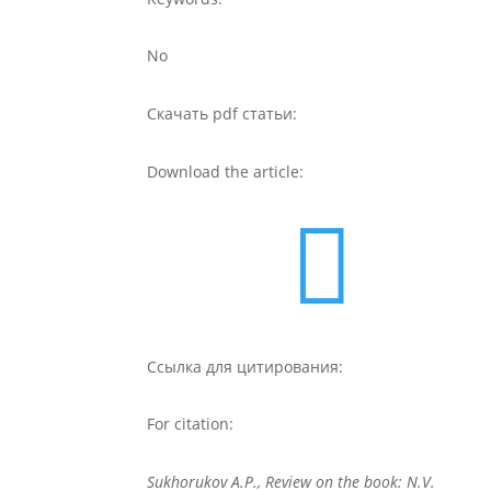
No
Скачать pdf статьи:
Download the article:

Ссылка для цитирования:
For citation:
Sukhorukov A.P., Review on the book: N.V.