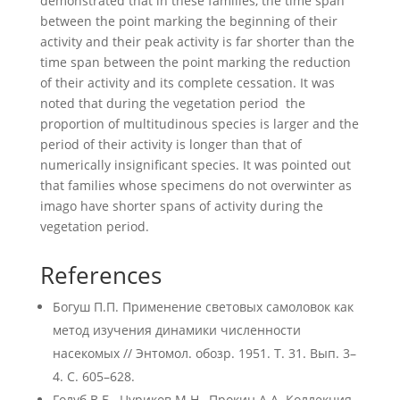
demonstrated that in these families, the time span
between the point marking the beginning of their
activity and their peak activity is far shorter than the
time span between the point marking the reduction
of their activity and its complete cessation. It was
noted that during the vegetation period the
proportion of multitudinous species is larger and the
period of their activity is longer than that of
numerically insignificant species. It was pointed out
that families whose specimens do not overwinter as
imago have shorter spans of activity during the
vegetation period.
References
Богуш П.П. Применение световых самоловок как
метод изучения динамики численности
насекомых // Энтомол. обозр. 1951. Т. 31. Вып. 3–
4. С. 605–628.
Голуб В.Б., Цуриков М.Н., Прокин А.А. Коллекция