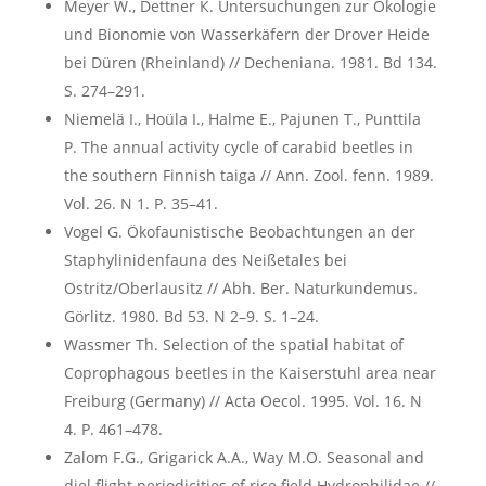
Meyer W., Dеttnеr К. Untersuchungen zur Ökologie
und Bionomie von Wasserkäfern der Drover Heide
bei Düren (Rheinland) // Decheniana. 1981. Bd 134.
S. 274–291.
Niemelä I., Hoüla I., Halme E., Pajunen T., Punttila
P. The annual activity cycle of carabid beetles in
the southern Finnish taiga // Ann. Zool. fenn. 1989.
Vol. 26. N 1. P. 35–41.
Vоgel G. Ökofaunistische Beobachtungen an der
Staphylinidenfauna des Neißetales bei
Ostritz/Oberlausitz // Abh. Ber. Naturkundemus.
Görlitz. 1980. Bd 53. N 2–9. S. 1–24.
Wassmer Th. Selection of the spatial habitat of
Coprophagous beetles in the Kaiserstuhl area near
Freiburg (Germany) // Acta Oecol. 1995. Vol. 16. N
4. P. 461–478.
Zаlom F.G., Grigarick A.А., Way М.О. Seasonаl and
diel flight periodicities of rice field Hydrophilidae //