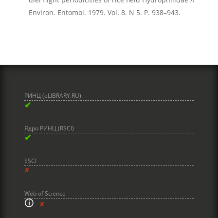
Environ. Entomol. 1979. Vol. 8. N 5. P. 938–943.
РИНЦ (eLIBRARY.RU)
✔
Ядро РИНЦ (RSCI)
✔
ESCI
✘
Web of Science
🛈
✘