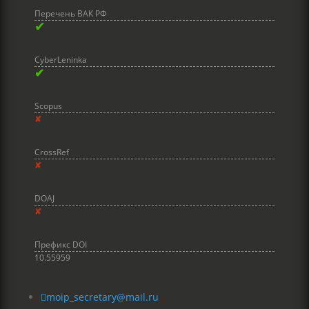
Перечень ВАК РФ
✔
CyberLeninka
✔
Scopus
✘
CrossRef
✘
DOAJ
✘
Префикс DOI
10.55959

moip_secretary@mail.ru