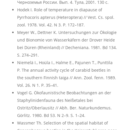
Черноземья России. Вып. 4. Тула, 2001. 130 с.
Hodek I. Role of temperature in diapause of
Pyrrhocoris apterus (Heteroptera) // Vest. Cs. spol.
zool. 1978. Vol. 42. N 3. P. 172–187.
Meyer W., Dеttnеr К. Untersuchungen zur Ökologie
und Bionomie von Wasserkäfern der Drover Heide
bei Düren (Rheinland) // Decheniana. 1981. Bd 134.
S. 274–291.
Niemelä I., Hoüla I., Halme E., Pajunen T., Punttila
P. The annual activity cycle of carabid beetles in
the southern Finnish taiga // Ann. Zool. fenn. 1989.
Vol. 26. N 1. P. 35–41.
Vоgel G. Ökofaunistische Beobachtungen an der
Staphylinidenfauna des Neißetales bei
Ostritz/Oberlausitz // Abh. Ber. Naturkundemus.
Görlitz. 1980. Bd 53. N 2–9. S. 1–24.
Wassmer Th. Selection of the spatial habitat of