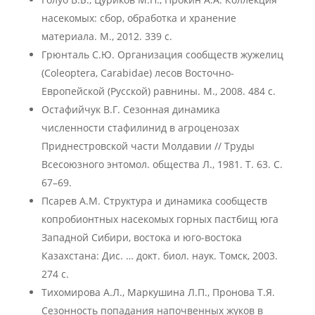
насекомых: сбор, обработка и хранение
материала. М., 2012. 339 с.
Грюнталь С.Ю. Организация сообществ жужелиц
(Coleoptera, Carabidae) лесов Восточно-
Европейской (Русской) равнины. М., 2008. 484 с.
Остафийчук В.Г. Сезонная динамика
численности стафилинид в агроценозах
Приднестровской части Молдавии // Труды
Всесоюзного энтомол. общества Л., 1981. Т. 63. С.
67–69.
Псарев А.М. Структура и динамика сообществ
копробионтных насекомых горных пастбищ юга
Западной Сибири, востока и юго-востока
Казахстана: Дис. … докт. биол. наук. Томск, 2003.
274 c.
Тихомирова А.Л., Маркушина Л.П., Пронова Т.Я.
Сезонность попадания напочвенных жуков в