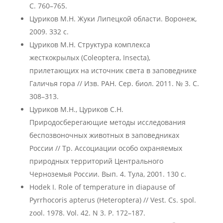
С. 760–765.
Цуриков М.Н. Жуки Липецкой области. Воронеж,
2009. 332 с.
Цуриков М.Н. Структура комплекса
жесткокрылых (Coleoptera, Insecta),
прилетающих на источник света в заповеднике
Галичья гора // Изв. РАН. Сер. биол. 2011. № 3. С.
308–313.
Цуриков М.Н., Цуриков С.Н.
Природосберегающие методы исследования
беспозвоночных животных в заповедниках
России // Тр. Ассоциации особо охраняемых
природных территорий Центрального
Черноземья России. Вып. 4. Тула, 2001. 130 с.
Hodek I. Role of temperature in diapause of
Pyrrhocoris apterus (Heteroptera) // Vest. Cs. spol.
zool. 1978. Vol. 42. N 3. P. 172–187.