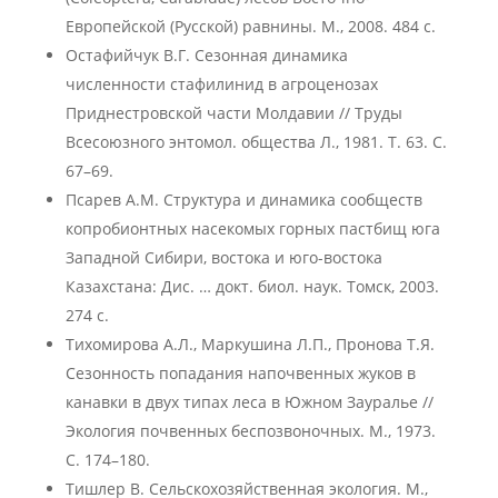
Европейской (Русской) равнины. М., 2008. 484 с.
Остафийчук В.Г. Сезонная динамика
численности стафилинид в агроценозах
Приднестровской части Молдавии // Труды
Всесоюзного энтомол. общества Л., 1981. Т. 63. С.
67–69.
Псарев А.М. Структура и динамика сообществ
копробионтных насекомых горных пастбищ юга
Западной Сибири, востока и юго-востока
Казахстана: Дис. … докт. биол. наук. Томск, 2003.
274 c.
Тихомирова А.Л., Маркушина Л.П., Пронова Т.Я.
Сезонность попадания напочвенных жуков в
канавки в двух типах леса в Южном Зауралье //
Экология почвенных беспозвоночных. М., 1973.
С. 174–180.
Тишлер В. Сельскохозяйственная экология. М.,