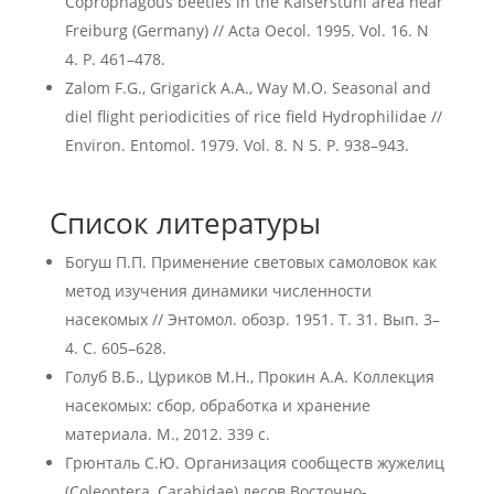
Coprophagous beetles in the Kaiserstuhl area near
Freiburg (Germany) // Acta Oecol. 1995. Vol. 16. N
4. P. 461–478.
Zаlom F.G., Grigarick A.А., Way М.О. Seasonаl and
diel flight periodicities of rice field Hydrophilidae //
Environ. Entomol. 1979. Vol. 8. N 5. P. 938–943.
Список литературы
Богуш П.П. Применение световых самоловок как
метод изучения динамики численности
насекомых // Энтомол. обозр. 1951. Т. 31. Вып. 3–
4. С. 605–628.
Голуб В.Б., Цуриков М.Н., Прокин А.А. Коллекция
насекомых: сбор, обработка и хранение
материала. М., 2012. 339 с.
Грюнталь С.Ю. Организация сообществ жужелиц
(Coleoptera, Carabidae) лесов Восточно-