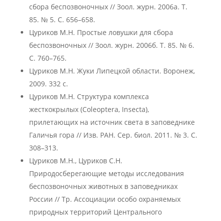
сбора беспозвоночных // Зоол. журн. 2006а. Т.
85. № 5. С. 656–658.
Цуриков М.Н. Простые ловушки для сбора
беспозвоночных // Зоол. журн. 2006б. Т. 85. № 6.
С. 760–765.
Цуриков М.Н. Жуки Липецкой области. Воронеж,
2009. 332 с.
Цуриков М.Н. Структура комплекса
жесткокрылых (Coleoptera, Insecta),
прилетающих на источник света в заповеднике
Галичья гора // Изв. РАН. Сер. биол. 2011. № 3. С.
308–313.
Цуриков М.Н., Цуриков С.Н.
Природосберегающие методы исследования
беспозвоночных животных в заповедниках
России // Тр. Ассоциации особо охраняемых
природных территорий Центрального