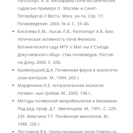
Раппопорт А. В. Мезофауна почв ботанических
садов (на примере гг. Москвы и Санкт-
Петербурга) // Вестн. Моск. ун-та. Сер. 17.
Почвоведение. 2003. № 4. С. 33–40.
Киселева Е.М., Лысак Л.В., Раппопорт А.В. Био-
логическая активность почв Филиала
Ботанического сада МГУ // Мат-лы V Съезда
Докучаевского обще- ства почвоведов. Ростов-
на-Дону, 2008. С. 438.
Криволуцкий Д.А. Почвенная фауна в экологиче-
ском контроле. М., 1994. 269 с.
Марфенина О.Е. Антропогенная экология
почвен- ных грибов. М., 2005. 196 с.
Методы почвенной микробиологии и биохимии.
Под ред. проф. Д.Г. Звягинцева. М., 1991. С. 229–
235. Мирчинк Т.Г. Почвенная микология. М.,
1988. 220 с.
Пестряков В.К. Окультуривание почв Северо-за-