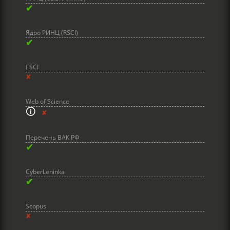
✔
Ядро РИНЦ (RSCI)
✔
ESCI
✘
Web of Science
🛈
✘
Перечень ВАК РФ
✔
CyberLeninka
✔
Scopus
✘