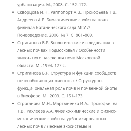
урбанизация. М., 2008. С. 152–172.
Скворцова И.Н., Раппопорт А.В., Прокофьева Т.В.,
Андреева А.Е. Биологические свойства почв
филиала Ботанического сада МГУ //
Почвоведение. 2006. № 7. С. 861–869.
Стриганова Б.Р. Зоологические исследования в
лесных почвах Подмосковья / Особенности
живот- ного населения почв Московской
области. М., 1994. 127 с.
Стриганова Б.Р. Структура и функции сообществ
почвообитающих животных / Структурно-
функци- ональная роль почв и почвенной биоты
в биосфере. М., 2003. С. 151–173.
Строганова М.Н., Мартыненко И.А., Прокофье- ва
Т.В., Рахлеева А.А. Физико-химические и физико-
механические свойства урбанизированных
лесных почв / Лесные экосистемы и