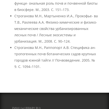
функци- ональная роль почв и почвенной биоты
в биосфере. М., 2003. С. 151–173.
Строганова М.Н., Мартыненко И.А., Прокофье- ва
Т.В., Рахлеева А.А. Физико-химические и физико-
механические свойства урбанизированных
лесных почв / Лесные экосистемы и
урбанизация. М., 2008. С. 90–124.
Строганова М.Н., Раппопорт А.В. Специфика ан-
тропогенных почв ботанических садов крупных
городов южной тайги // Почвоведение. 2005. №
9. С. 1094–1101.
РИНЦ (eLIBRARY.RU)