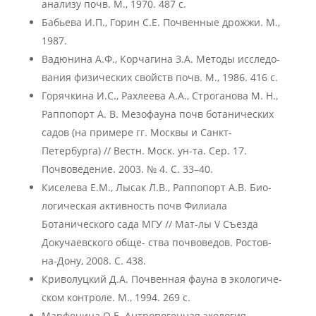
анализу почв. М., 1970. 487 с.
Бабьева И.П., Горин С.Е. Почвенные дрожжи. М.,
1987.
Вадюнина А.Ф., Корчагина З.А. Методы исследо-
вания физических свойств почв. М., 1986. 416 с.
Горячкина И.С., Рахлеева А.А., Строганова М. Н.,
Раппопорт А. В. Мезофауна почв ботанических
садов (на примере гг. Москвы и Санкт-
Петербурга) // Вестн. Моск. ун-та. Сер. 17.
Почвоведение. 2003. № 4. С. 33–40.
Киселева Е.М., Лысак Л.В., Раппопорт А.В. Био-
логическая активность почв Филиала
Ботанического сада МГУ // Мат-лы V Съезда
Докучаевского обще- ства почвоведов. Ростов-
на-Дону, 2008. С. 438.
Криволуцкий Д.А. Почвенная фауна в экологиче-
ском контроле. М., 1994. 269 с.
Марфенина О.Е. Антропогенная экология