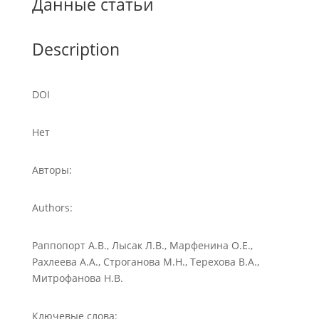
Данные статьи
Description
DOI
Нет
Авторы:
Authors:
Раппопорт А.В., Лысак Л.В., Марфенина О.Е.,
Рахлеева А.А., Строганова М.Н., Терехова В.А.,
Митрофанова Н.В.
Ключевые слова: