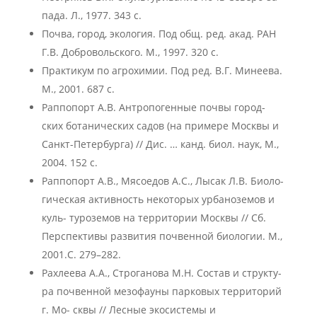
пада. Л., 1977. 343 с.
Почва, город, экология. Под общ. ред. акад. РАН
Г.В. Добровольского. М., 1997. 320 с.
Практикум по агрохимии. Под ред. В.Г. Минеева.
М., 2001. 687 с.
Раппопорт А.В. Антропогенные почвы город-
ских ботанических садов (на примере Москвы и
Санкт-Петербурга) // Дис. … канд. биол. наук, М.,
2004. 152 с.
Раппопорт А.В., Мясоедов А.С., Лысак Л.В. Биоло-
гическая активность некоторых урбаноземов и
куль- туроземов на территории Москвы // Сб.
Перспективы развития почвенной биологии. М.,
2001.С. 279–282.
Рахлеева А.А., Строганова М.Н. Состав и структу-
ра почвенной мезофауны парковых территорий
г. Мо- сквы // Лесные экосистемы и