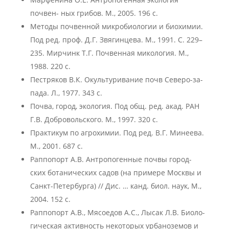
почвен- ных грибов. М., 2005. 196 с.
Методы почвенной микробиологии и биохимии.
Под ред. проф. Д.Г. Звягинцева. М., 1991. С. 229–
235. Мирчинк Т.Г. Почвенная микология. М.,
1988. 220 с.
Пестряков В.К. Окультуривание почв Северо-за-
пада. Л., 1977. 343 с.
Почва, город, экология. Под общ. ред. акад. РАН
Г.В. Добровольского. М., 1997. 320 с.
Практикум по агрохимии. Под ред. В.Г. Минеева.
М., 2001. 687 с.
Раппопорт А.В. Антропогенные почвы город-
ских ботанических садов (на примере Москвы и
Санкт-Петербурга) // Дис. … канд. биол. наук, М.,
2004. 152 с.
Раппопорт А.В., Мясоедов А.С., Лысак Л.В. Биоло-
гическая активность некоторых урбаноземов и