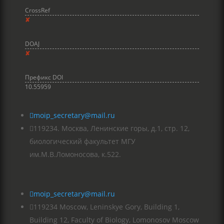
CrossRef
✘
DOAJ
✘
Префикс DOI
10.55959

moip_secretary@mail.ru

119234. Москва, Ленинские горы, д.1, стр. 12,
биологический факультет МГУ
им.М.В.Ломоносова, к.522.

moip_secretary@mail.ru

119234 Moscow, Leninskye Gory, Building 1,
Building 12, Faculty of Biology, Lomonosov Moscow