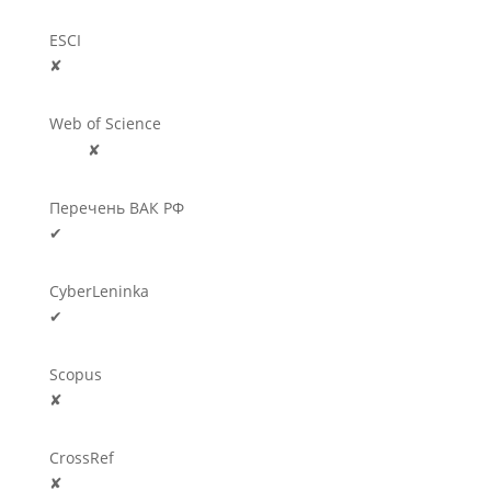
ESCI
✘
Web of Science
🛈
✘
Перечень ВАК РФ
✔
CyberLeninka
✔
Scopus
✘
CrossRef
✘