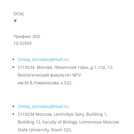
DOAJ
✘
Префикс DOI
10.55959

moip_secretary@mail.ru

119234. Москва, Ленинские горы, д.1, стр. 12,
биологический факультет МГУ
им.М.В.Ломоносова, к.522.

moip_secretary@mail.ru

119234 Moscow, Leninskye Gory, Building 1,
Building 12, Faculty of Biology, Lomonosov Moscow
State University, Room 522.