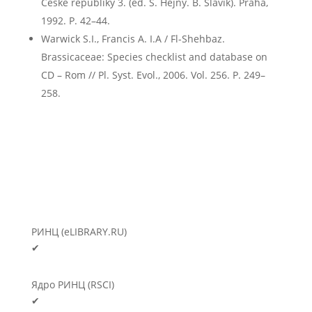
Ceské republiky 3. (ed. S. Hejny. B. Slavik). Praha,
1992. P. 42–44.
Warwick S.I., Francis A. I.A / Fl-Shehbaz.
Brassicaceaе: Species checklist and database on
CD – Rom // Pl. Syst. Evol., 2006. Vol. 256. P. 249–
258.
РИНЦ (eLIBRARY.RU)
✔
Ядро РИНЦ (RSCI)
✔