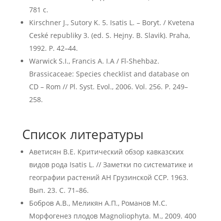
781 с.
Kirschner J., Sutory K. 5. Isatis L. – Boryt. / Kvetena
Ceské republiky 3. (ed. S. Hejny. B. Slavik). Praha,
1992. P. 42–44.
Warwick S.I., Francis A. I.A / Fl-Shehbaz.
Brassicaceaе: Species checklist and database on
CD – Rom // Pl. Syst. Evol., 2006. Vol. 256. P. 249–
258.
Список литературы
Аветисян В.Е. Критический обзор кавказских
видов рода Isatis L. // Заметки по систематике и
географии растений АН Грузинской ССР. 1963.
Вып. 23. С. 71–86.
Бобров А.В., Меликян А.П., Романов М.С.
Морфогенез плодов Magnoliophyta. М., 2009. 400