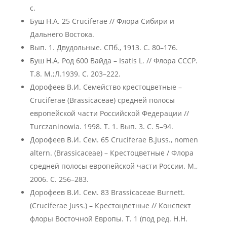
с.
Буш Н.А. 25 Сruciferae // Флора Сибири и
Дальнего Востока.
Вып. 1. Двудольные. СПб., 1913. С. 80–176.
Буш Н.А. Род 600 Вайда – Isatis L. // Флора СССР.
Т.8. М.;Л.1939. С. 203–222.
Дорофеев В.И. Семейство крестоцветные –
Cruciferae (Brassicaceae) средней полосы
европейской части Российской Федерации //
Turczaninowia. 1998. Т. 1. Вып. 3. С. 5–94.
Дорофеев В.И. Сем. 65 Cruciferae B.Juss., nomen
altern. (Brassicaceae) – Крестоцветные / Флора
средней полосы европейской части России. М.,
2006. С. 256–283.
Дорофеев В.И. Сем. 83 Brassicaceae Burnett.
(Cruciferae Juss.) – Крестоцветные // Конспект
флоры Восточной Европы. Т. 1 (под ред. Н.Н.