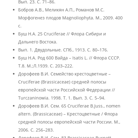
Вып. 23. С. 71–86.
Бобров А.В., Меликян А.П., Романов М.С.
Морфогенез плодов Magnoliophyta. М., 2009. 400
с.
Буш Н.А. 25 Сruciferae // Флора Сибири и
Дальнего Востока.
Вып. 1. Двудольные. СПб., 1913. С. 80–176.
Буш Н.А. Род 600 Вайда – Isatis L. // Флора СССР.
Т.8. М.;Л.1939. С. 203–222.
Дорофеев В.И. Семейство крестоцветные –
Cruciferae (Brassicaceae) средней полосы
европейской части Российской Федерации //
Turczaninowia. 1998. Т. 1. Вып. 3. С. 5–94.
Дорофеев В.И. Сем. 65 Cruciferae B.Juss., nomen
altern. (Brassicaceae) – Крестоцветные / Флора
средней полосы европейской части России. М.,
2006. С. 256–283.
Дорофеев В.И. Сем. 83 Brassicaceae Burnett.