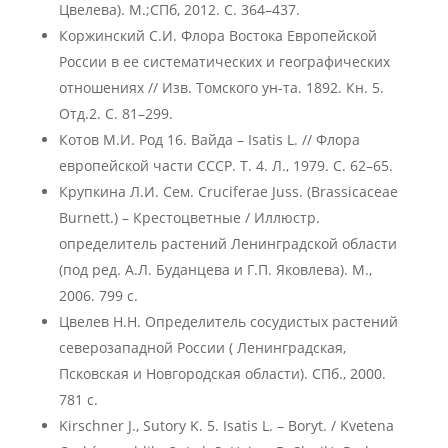
Цвелева). М.;СПб, 2012. С. 364–437.
Коржинский С.И. Флора Востока Европейской
России в ее систематических и географических
отношениях // Изв. Томского ун-та. 1892. Кн. 5.
Отд.2. С. 81–299.
Котов М.И. Род 16. Вайда – Isatis L. // Флора
европейской части СССР. Т. 4. Л., 1979. С. 62–65.
Крупкина Л.И. Сем. Cruciferae Juss. (Brassicaceae
Burnett.) – Крестоцветные / Иллюстр.
определитель растений Ленинградской области
(под ред. А.Л. Буданцева и Г.П. Яковлева). М.,
2006. 799 с.
Цвелев Н.Н. Определитель сосудистых растений
северозападной России ( Ленинградская,
Псковская и Новгородская области). СПб., 2000.
781 с.
Kirschner J., Sutory K. 5. Isatis L. – Boryt. / Kvetena