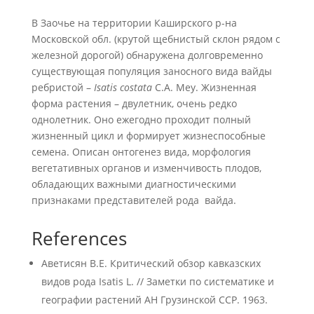
В Заочье на территории Каширского р-на
Московской обл. (крутой щебнистый склон рядом с
железной дорогой) обнаружена долговременно
существующая популяция заносного вида вайды
ребристой –
Isatis
costata
C.A. Mey. Жизненная
форма растения – двулетник, очень редко
однолетник. Оно ежегодно проходит полный
жизненный цикл и формирует жизнеспособные
семена. Описан онтогенез вида, морфология
вегетативных органов и изменчивость плодов,
обладающих важными диагностическими
признаками представителей рода вайда.
References
Аветисян В.Е. Критический обзор кавказских
видов рода Isatis L. // Заметки по систематике и
географии растений АН Грузинской ССР. 1963.