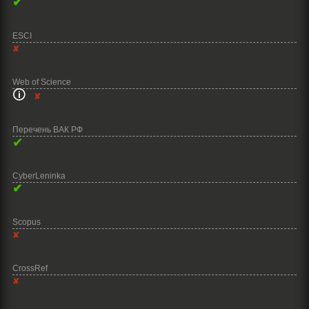
✔
ESCI
✘
Web of Science
🛈
✘
Перечень ВАК РФ
✔
CyberLeninka
✔
Scopus
✘
CrossRef
✘