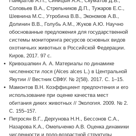
Панкратов А.П., Синицын А.А., Скуматов Д.В.,
Соловьев В.А., Стрельников Д.П., Тужаров Е.С.,
Шевнина М.С., Утробина В.В., Экономов А.В.,
Долинин В.В., Голубь А.М., Жуков А.Ю. Научно
обоснованные предложения для государственной
системы мониторинга ресурсов основных видов
охотничьих животных в Российской Федерации.
Киров, 2017. 97 с.
Кривошапкин А. А. Материалы по динамике
численности лося (Alces alces L.) в Центральной
Якутии // Вестник СВФУ. № 2(58). 2017. С. 1–15.
Мамонтов В.Н. Коэффициент предпочтения и его
использование при оценке качества мест
обитания диких животных // Экология. 2009. № 2.
С. 155–157.
Петросян В.Г., Дергунова Н.Н., Бессонов С.А.,
Назарова К.А., Омельченко А.В. Оценка динамики
численности и поло-возрастной структуры