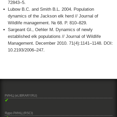
72843–5.
Lubow B.C. and Smith B.L. 2004. Population
dynamics of the Jackson elk herd // Journal of
Wildlife management. № 68. P. 810–829.
Sargeant Gl., Oehler M. Dynamics of newly
established elk populations // Journal of Wildlife
Management. December 2010. 71(4):1141–1148. DOI:
10.2193/2006–247.
РИНЦ (eLIBRARY.RU)
✔
Ядро РИНЦ (RSCI)