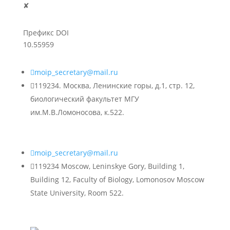
✘
Префикс DOI
10.55959

moip_secretary@mail.ru

119234. Москва, Ленинские горы, д.1, стр. 12,
биологический факультет МГУ
им.М.В.Ломоносова, к.522.

moip_secretary@mail.ru

119234 Moscow, Leninskye Gory, Building 1,
Building 12, Faculty of Biology, Lomonosov Moscow
State University, Room 522.