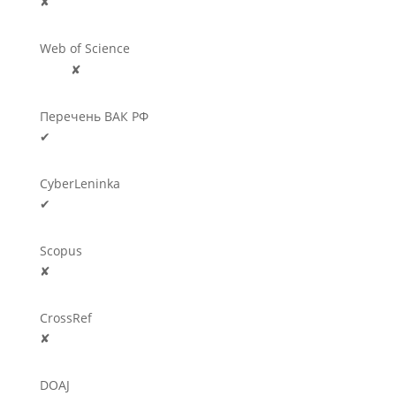
✘
Web of Science
🛈
✘
Перечень ВАК РФ
✔
CyberLeninka
✔
Scopus
✘
CrossRef
✘
DOAJ