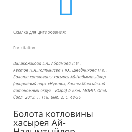

Ссылка для цитирования:
For citation:
Шишконакова Е.А., Абрамова Л.И.,
Аветов Н.А.,Толпышева Т.Ю., Шведчикова Н.К. ,
Болота котловины хасырея Ай-Надымтыйлор
(природный парк «Нумто», Ханты-Мансийский
автономный округ – Югра) // Бюл. МОИП. Отд.
биол. 2013. Т. 118. Вып. 2. С. 48-56
Болота котловины
хасырея Ай-
Надымтыйлор