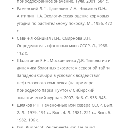
природоохранное значение. Тула, 2001. 584 с.
Раменский Л.Г., Цаценкин И.А., Чижиков О.Н.,
Антипин Н.А. Экологическая оценка кормовых
угодий по растительному покрову. М., 1956. 472
с.
Савич-Любицкая Л.И., Смирнова З.Н.
Определитель сфагновых мхов СССР. Л., 1968.
112 с.
Шалатонов Е.Н., Московченко Д.В. Типология и
динамика болотных экосистем северной тайги
Западной Сибири в условиях воздействия
нефтегазового комплекса (на примере
природного парка Нумто) // Сибирский
экологический журнал. 2007. № 6. С. 933–943.
Шляков Р.Н. Печеночные мхи севера СССР. Вып.
2. Л., 1979. 191 с.; Вып. 4. Л. 1981. 221 с.; Вып. 5.
1982. 196 с.
Düll Ruprecht. Zeigerwerte von Laubund