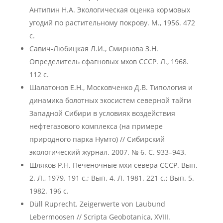
Антипин Н.А. Экологическая оценка кормовых
угодий по растительному покрову. М., 1956. 472
с.
Савич-Любицкая Л.И., Смирнова З.Н.
Определитель сфагновых мхов СССР. Л., 1968.
112 с.
Шалатонов Е.Н., Московченко Д.В. Типология и
динамика болотных экосистем северной тайги
Западной Сибири в условиях воздействия
нефтегазового комплекса (на примере
природного парка Нумто) // Сибирский
экологический журнал. 2007. № 6. С. 933–943.
Шляков Р.Н. Печеночные мхи севера СССР. Вып.
2. Л., 1979. 191 с.; Вып. 4. Л. 1981. 221 с.; Вып. 5.
1982. 196 с.
Düll Ruprecht. Zeigerwerte von Laubund
Lebermoosen // Scripta Geobotanica, XVIII.