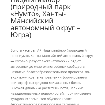
(природный парк
«Нумто», Ханты-
Мансийский
автономный округ –
Югра)
Болота хасырея Ай-Надымтыйлор (природный
парк Нумто, Ханты-Мансийский автономный округ
— Югра) образуют экогенетический ряд от
эвтрофных до мезо-олиготрофных сообществ.
Развитие болотообразовательного процесса, по-
видимому, идет в направлении формирования
олиготрофных грядово-мочажинных болот.
Высокая динамика растительности, наличие
незадернованных поверхностей, проникновение
тундровых элементов обусловливают
флористическое разнообразие хасырея и