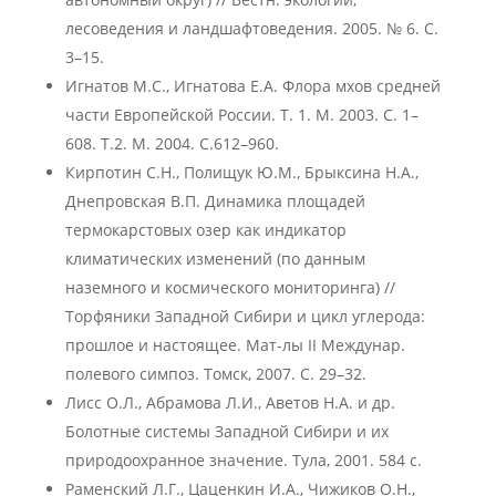
лесоведения и ландшафтоведения. 2005. № 6. С.
3–15.
Игнатов М.С., Игнатова Е.А. Флора мхов средней
части Европейской России. Т. 1. М. 2003. С. 1–
608. Т.2. М. 2004. С.612–960.
Кирпотин С.Н., Полищук Ю.М., Брыксина Н.А.,
Днепровская В.П. Динамика площадей
термокарстовых озер как индикатор
климатических изменений (по данным
наземного и космического мониторинга) //
Торфяники Западной Сибири и цикл углерода:
прошлое и настоящее. Мат-лы II Междунар.
полевого симпоз. Томск, 2007. С. 29–32.
Лисс О.Л., Абрамова Л.И., Аветов Н.А. и др.
Болотные системы Западной Сибири и их
природоохранное значение. Тула, 2001. 584 с.
Раменский Л.Г., Цаценкин И.А., Чижиков О.Н.,