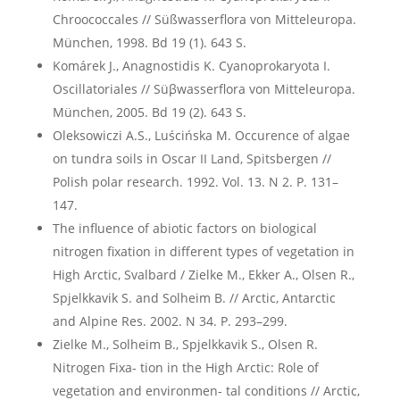
Chroococcales // Süßwasserflora von Mitteleuropa.
München, 1998. Bd 19 (1). 643 S.
Komárek J., Anagnostidis K. Cyanoprokaryota I.
Oscillatoriales // Süβwasserflora von Mitteleuropa.
München, 2005. Bd 19 (2). 643 S.
Oleksowiczi A.S., Luścińska M. Occurence of algae
on tundra soils in Oscar II Land, Spitsbergen //
Polish polar research. 1992. Vol. 13. N 2. P. 131–
147.
The influence of abiotic factors on biological
nitrogen fixation in different types of vegetation in
High Arctic, Svalbard / Zielke M., Ekker A., Olsen R.,
Spjelkkavik S. and Solheim B. // Arctic, Antarctic
and Alpine Res. 2002. N 34. P. 293–299.
Zielke M., Solheim B., Spjelkkavik S., Olsen R.
Nitrogen Fixa- tion in the High Arctic: Role of
vegetation and environmen- tal conditions // Arctic,