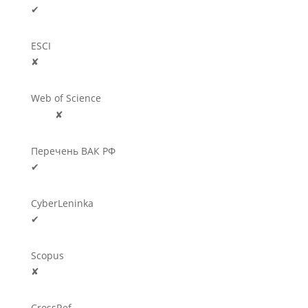
✔
ESCI
✘
Web of Science
🛈
✘
Перечень ВАК РФ
✔
CyberLeninka
✔
Scopus
✘
CrossRef