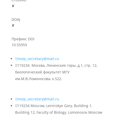
✘
DOAJ
✘
Префикс DOI
10.55959

moip_secretary@mail.ru

119234. Москва, Ленинские горы, д.1, стр. 12,
биологический факультет МГУ
им.М.В.Ломоносова, к.522.

moip_secretary@mail.ru

119234 Moscow, Leninskye Gory, Building 1,
Building 12, Faculty of Biology, Lomonosov Moscow