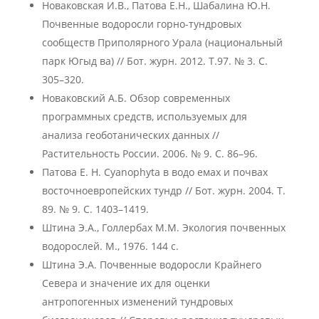
Новаковская И.В., Патова Е.Н., Шабалина Ю.Н.
Почвенные водоросли горно-тундровых
сообществ Приполярного Урала (национальный
парк Югыд ва) // Бот. журн. 2012. Т.97. № 3. С.
305–320.
Новаковский А.Б. Обзор современных
программных средств, используемых для
анализа геоботанических данных //
Растительность России. 2006. № 9. С. 86–96.
Патова Е. Н. Cyanophyta в водо емах и почвах
восточноевропейских тундр // Бот. журн. 2004. Т.
89. № 9. С. 1403–1419.
Штина Э.А., Голлербах М.М. Экология почвенных
водорослей. М., 1976. 144 с.
Штина Э.А. Почвенные водоросли Крайнего
Севера и значение их для оценки
антропогенных изменений тундровых