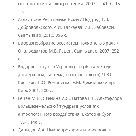
систематики низших растений. 2007. Т. 41. С. 15–
19.
Атлас почв Республики Коми / Под ред. Г.В.
Добровольского, А.И. Таскаева, И.В. Забоевой.
Сыктывкар, 2010. 356 с.
Биоразнообразие экосистем Полярного Урала /
Отв. редактор М.В. Гецен. Сыктывкар, 2007. 252
с.
Водоростi грунтiв Украïни (iсторiя та методи
дослiдження, система, конспект флори) / I.Ю.
Костiков, П.О. Романенко, Е.М. Демченко и др.
Киïв, 2001. 300 с.
Гецен М.В., Стенина А.С., Патова Е.Н. Альгофлора
Большеземельской тундры в условиях
антропогенного воздействия. Екатеринбург,
1994. 148 с.
Давыдов Д.А. Цианопрокариоты и их роль в