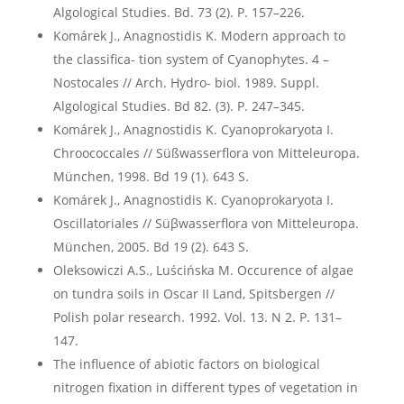
Algological Studies. Bd. 73 (2). P. 157–226.
Komárek J., Anagnostidis K. Modern approach to
the classifica- tion system of Cyanophytes. 4 –
Nostocales // Arch. Hydro- biol. 1989. Suppl.
Algological Studies. Bd 82. (3). P. 247–345.
Komárek J., Anagnostidis K. Cyanoprokaryota I.
Chroococcales // Süßwasserflora von Mitteleuropa.
München, 1998. Bd 19 (1). 643 S.
Komárek J., Anagnostidis K. Cyanoprokaryota I.
Oscillatoriales // Süβwasserflora von Mitteleuropa.
München, 2005. Bd 19 (2). 643 S.
Oleksowiczi A.S., Luścińska M. Occurence of algae
on tundra soils in Oscar II Land, Spitsbergen //
Polish polar research. 1992. Vol. 13. N 2. P. 131–
147.
The influence of abiotic factors on biological
nitrogen fixation in different types of vegetation in