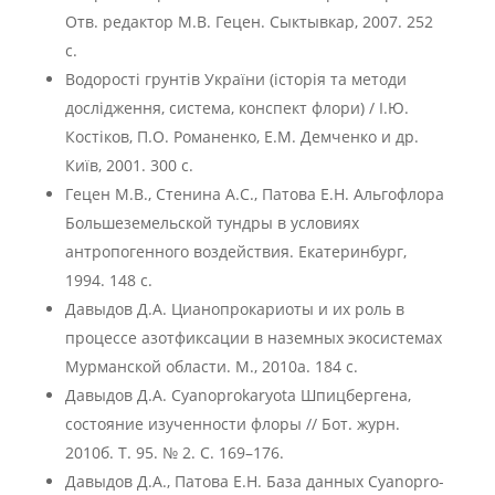
Отв. редактор М.В. Гецен. Сыктывкар, 2007. 252
с.
Водоростi грунтiв Украïни (iсторiя та методи
дослiдження, система, конспект флори) / I.Ю.
Костiков, П.О. Романенко, Е.М. Демченко и др.
Киïв, 2001. 300 с.
Гецен М.В., Стенина А.С., Патова Е.Н. Альгофлора
Большеземельской тундры в условиях
антропогенного воздействия. Екатеринбург,
1994. 148 с.
Давыдов Д.А. Цианопрокариоты и их роль в
процессе азотфиксации в наземных экосистемах
Мурманской области. М., 2010а. 184 с.
Давыдов Д.А. Cyanoprokaryota Шпицбергена,
состояние изученности флоры // Бот. журн.
2010б. Т. 95. № 2. С. 169–176.
Давыдов Д.А., Патова Е.Н. База данных Cyanopro-