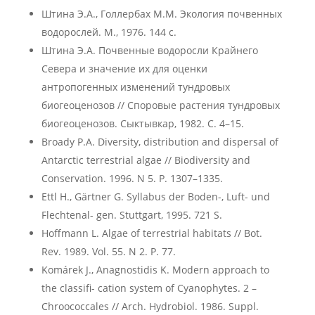
Штина Э.А., Голлербах М.М. Экология почвенных
водорослей. М., 1976. 144 с.
Штина Э.А. Почвенные водоросли Крайнего
Севера и значение их для оценки
антропогенных изменений тундровых
биогеоценозов // Споровые растения тундровых
биогеоценозов. Сыктывкар, 1982. С. 4–15.
Broady P.A. Diversity, distribution and dispersal of
Antarctic terrestrial algae // Biodiversity and
Conservation. 1996. N 5. P. 1307–1335.
Ettl H., Gärtner G. Syllabus der Boden-, Luft- und
Flechtenal- gen. Stuttgart, 1995. 721 S.
Hoffmann L. Algae of terrestrial habitats // Bot.
Rev. 1989. Vol. 55. N 2. P. 77.
Komárek J., Anagnostidis K. Modern approach to
the classifi- cation system of Cyanophytes. 2 –
Chroococcales // Arch. Hydrobiol. 1986. Suppl.