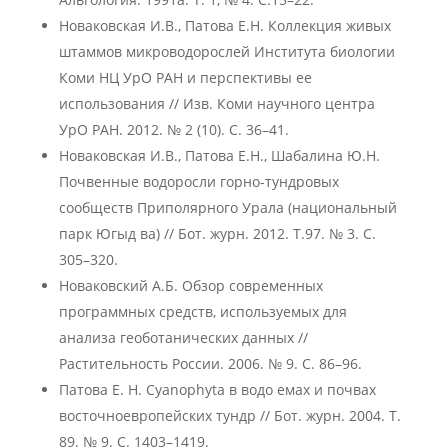
Новаковская И.В., Патова Е.Н. Коллекция живых
штаммов микроводорослей Института биологии
Коми НЦ УрО РАН и перспективы ее
использования // Изв. Коми научного центра
УрО РАН. 2012. № 2 (10). С. 36–41.
Новаковская И.В., Патова Е.Н., Шабалина Ю.Н.
Почвенные водоросли горно-тундровых
сообществ Приполярного Урала (национальный
парк Югыд ва) // Бот. журн. 2012. Т.97. № 3. С.
305–320.
Новаковский А.Б. Обзор современных
программных средств, используемых для
анализа геоботанических данных //
Растительность России. 2006. № 9. С. 86–96.
Патова Е. Н. Cyanophyta в водо емах и почвах
восточноевропейских тундр // Бот. журн. 2004. Т.
89. № 9. С. 1403–1419.