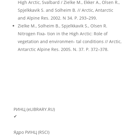
High Arctic, Svalbard / Zielke M., Ekker A., Olsen R.,
Spjelkkavik S. and Solheim B. // Arctic, Antarctic
and Alpine Res. 2002. N 34. P. 293–299.
Zielke M., Solheim B., Spjelkkavik S., Olsen R.
Nitrogen Fixa- tion in the High Arctic: Role of
vegetation and environmen- tal conditions // Arctic,
Antarctic Alpine Res. 2005. N. 37. P. 372–378.
РИНЦ (eLIBRARY.RU)
✔
Ядро РИНЦ (RSCI)