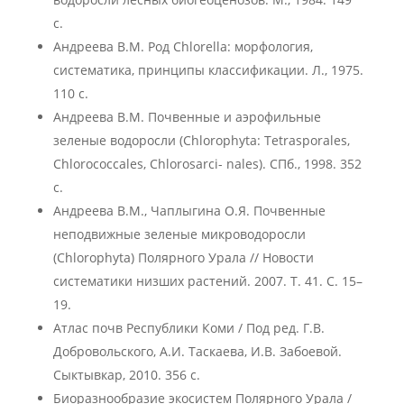
с.
Андреева В.М. Род Chlorella: морфология,
систематика, принципы классификации. Л., 1975.
110 с.
Андреева В.М. Почвенные и аэрофильные
зеленые водоросли (Chlorophyta: Tetrasporales,
Chlorococcales, Chlorosarci- nales). СПб., 1998. 352
с.
Андреева В.М., Чаплыгина О.Я. Почвенные
неподвижные зеленые микроводоросли
(Chlorophyta) Полярного Урала // Новости
систематики низших растений. 2007. Т. 41. С. 15–
19.
Атлас почв Республики Коми / Под ред. Г.В.
Добровольского, А.И. Таскаева, И.В. Забоевой.
Сыктывкар, 2010. 356 с.
Биоразнообразие экосистем Полярного Урала /