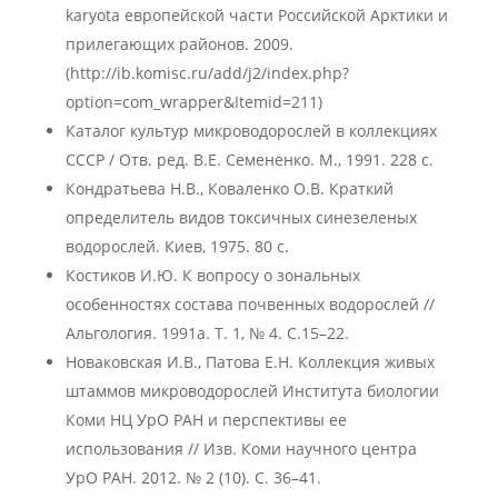
karyota европейской части Российской Арктики и
прилегающих районов. 2009.
(http://ib.komisc.ru/add/j2/index.php?
option=com_wrapper&Itemid=211)
Каталог культур микроводорослей в коллекциях
СССР / Отв. ред. В.Е. Семененко. М., 1991. 228 с.
Кондратьева Н.В., Коваленко О.В. Краткий
определитель видов токсичных синезеленых
водорослей. Киев, 1975. 80 с.
Костиков И.Ю. К вопросу о зональных
особенностях состава почвенных водорослей //
Альгология. 1991а. Т. 1, № 4. С.15–22.
Новаковская И.В., Патова Е.Н. Коллекция живых
штаммов микроводорослей Института биологии
Коми НЦ УрО РАН и перспективы ее
использования // Изв. Коми научного центра
УрО РАН. 2012. № 2 (10). С. 36–41.