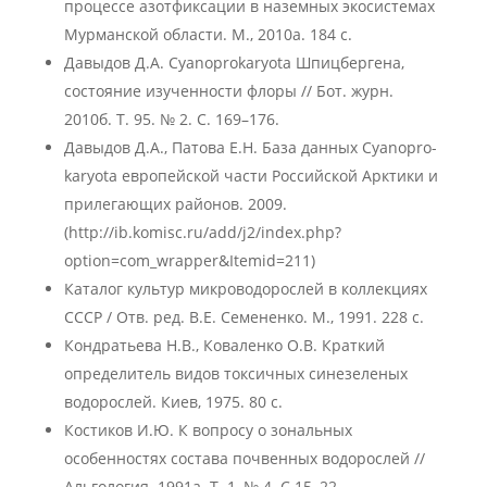
процессе азотфиксации в наземных экосистемах
Мурманской области. М., 2010а. 184 с.
Давыдов Д.А. Cyanoprokaryota Шпицбергена,
состояние изученности флоры // Бот. журн.
2010б. Т. 95. № 2. С. 169–176.
Давыдов Д.А., Патова Е.Н. База данных Cyanopro-
karyota европейской части Российской Арктики и
прилегающих районов. 2009.
(http://ib.komisc.ru/add/j2/index.php?
option=com_wrapper&Itemid=211)
Каталог культур микроводорослей в коллекциях
СССР / Отв. ред. В.Е. Семененко. М., 1991. 228 с.
Кондратьева Н.В., Коваленко О.В. Краткий
определитель видов токсичных синезеленых
водорослей. Киев, 1975. 80 с.
Костиков И.Ю. К вопросу о зональных
особенностях состава почвенных водорослей //
Альгология. 1991а. Т. 1, № 4. С.15–22.