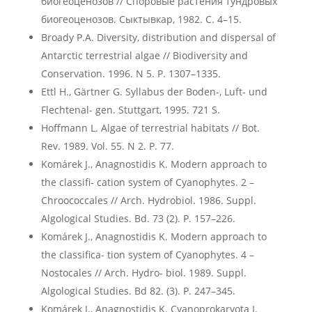
биогеоценозов // Споровые растения тундровых
биогеоценозов. Сыктывкар, 1982. С. 4–15.
Broady P.A. Diversity, distribution and dispersal of
Antarctic terrestrial algae // Biodiversity and
Conservation. 1996. N 5. P. 1307–1335.
Ettl H., Gärtner G. Syllabus der Boden-, Luft- und
Flechtenal- gen. Stuttgart, 1995. 721 S.
Hoffmann L. Algae of terrestrial habitats // Bot.
Rev. 1989. Vol. 55. N 2. P. 77.
Komárek J., Anagnostidis K. Modern approach to
the classifi- cation system of Cyanophytes. 2 –
Chroococcales // Arch. Hydrobiol. 1986. Suppl.
Algological Studies. Bd. 73 (2). P. 157–226.
Komárek J., Anagnostidis K. Modern approach to
the classifica- tion system of Cyanophytes. 4 –
Nostocales // Arch. Hydro- biol. 1989. Suppl.
Algological Studies. Bd 82. (3). P. 247–345.
Komárek J., Anagnostidis K. Cyanoprokaryota I.