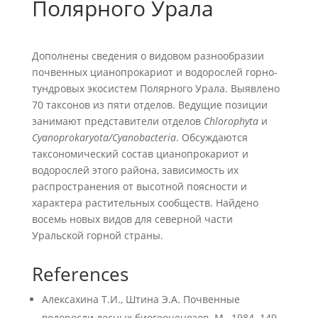
Полярного Урала
Дополнены сведения о видовом разнообразии
почвенных цианопрокариот и водорослей горно-
тундровых экосистем Полярного Урала. Выявлено
70 таксонов из пяти отделов. Ведущие позиции
занимают представители отделов
Chlorophyta
и
Cyanoprokaryota/Cyanobacteria
. Обсуждаются
таксономический состав цианопрокариот и
водорослей этого района, зависимость их
распространения от высотной поясности и
характера растительных сообществ. Найдено
восемь новых видов для северной части
Уральской горной страны.
References
Алексахина Т.И., Штина Э.А. Почвенные
водоросли лесных биогеоценозов. М., 1984. 149