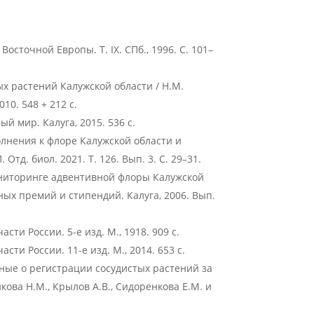
а Восточной Европы. Т. IX. СПб., 1996. С. 101–
х растений Калужской области / Н.М.
10. 548 + 212 с.
й мир. Калуга, 2015. 536 с.
олнения к флоре Калужской области и
тд. биол. 2021. Т. 126. Вып. 3. С. 29–31.
мониторинге адвентивной флоры Калужской
ных премий и стипендий. Калуга, 2006. Вып.
ти России. 5-е изд. М., 1918. 909 с.
ти России. 11-е изд. М., 2014. 653 с.
ные о регистрации сосудистых растений за
ова Н.М., Крылов А.В., Сидоренкова Е.М. и