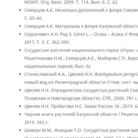
МОИП. Отд. биол. 2009. Т. 114. Вып. 6. С. 62.
Скворцов А.К. Несколько дополнений к флоре Смоленск
С. 65–66.
Скворцов А.К. Материалы к флоре Калужской области //
Скуратович А.Н. Род 3.
Carex
L. – Осока – Асака // Ф
2017. Т. 3. С. 362–500.
Сосудистые растения национального парка «Угра»: 
Решетникова Н.М., Скворцов А.К., Майоров С.Р., Воро
национальных парков; Вып. 6).
Станиславский А.А., Цвелев Н.Н.
Brachypodium peregr
новый вид из Ленинградской области // Нов. сист. выс
Цвелев Н.Н. Определитель сосудистых растений Сев
Псковская и Новгородская области). СПб., 2000. 781 с
Цвелев Н.Н. Пробатова Н.С. Злаки России. М., 2019. 6
Черная книга растений Калужской области / Решетник
2019. 342 с.
Шовкун М.М., Яницкая Т.О. Сосудистые растения зап