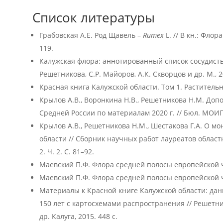
Список литературы
Грабовская А.Е. Род Щавель –
Rumex
L. // В кн.: Флор
119.
Калужская флора: аннотированный список сосудисты
Решетникова, С.Р. Майоров, А.К. Скворцов и др. М., 20
Красная книга Калужской области. Том 1. Растительны
Крылов А.В., Воронкина Н.В., Решетникова Н.М. Доп
Средней России по материалам 2020 г. // Бюл. МОИП. О
Крылов А.В., Решетникова Н.М., Шестакова Г.А. О 
области // Сборник научных работ лауреатов област
2. Ч. 2. С. 81–92.
Маевский П.Ф. Флора средней полосы европейской час
Маевский П.Ф. Флора средней полосы европейской час
Материалы к Красной книге Калужской области: дан
150 лет с картосхемами распространения // Решетник
др. Калуга, 2015. 448 с.