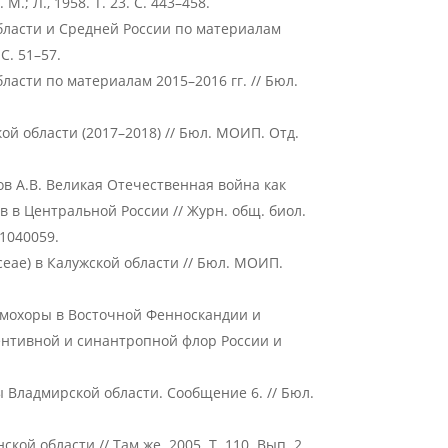
М.; Л., 1958. Т. 23. С. 443–458.
бласти и Средней России по материалам
 С. 51–57.
асти по материалам 2015–2016 гг. // Бюл.
й области (2017–2018) // Бюл. МОИП. Отд.
ов А.В. Великая Отечественная война как
 в Центральной России // Журн. общ. биол.
21040059.
ceae) в Калужской области // Бюл. МОИП.
емохоры в Восточной Фенноскандии и
ентивной и синантропной флор России и
 Владмирской области. Сообщение 6. // Бюл.
ой области // Там же. 2005. Т. 110. Вып. 2.