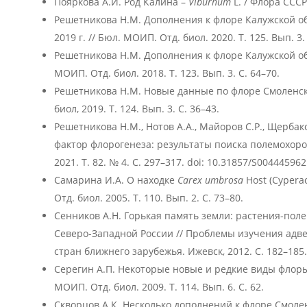
Пояркова А.И. Род Калина –
Viburnum
L. / Флора СССР. 
Решетникова Н.М. Дополнения к флоре Калужской о
2019 г. // Бюл. МОИП. Отд. биол. 2020. Т. 125. Вып. 3.
Решетникова Н.М. Дополнения к флоре Калужской обл
МОИП. Отд. биол. 2018. Т. 123. Вып. 3. С. 64–70.
Решетникова Н.М. Новые данные по флоре Смоленско
биол, 2019. Т. 124. Вып. 3. С. 36–43.
Решетникова Н.М., Нотов А.А., Майоров С.Р., Щербак
фактор флорогенеза: результаты поиска полемохоров
2021. Т. 82. № 4. С. 297–317. doi: 10.31857/S00444596
Самарина И.А. О находке
Carex umbrosa
Host (Cypera
Отд. биол. 2005. Т. 110. Вып. 2. С. 73–80.
Сенников А.Н. Горькая память земли: растения-пол
Северо-Западной России // Проблемы изучения адв
стран ближнего зарубежья. Ижевск, 2012. С. 182–185.
Серегин А.П. Некоторые новые и редкие виды флоры
МОИП. Отд. биол. 2009. Т. 114. Вып. 6. С. 62.
Скворцов А.К. Несколько дополнений к флоре Смоленск