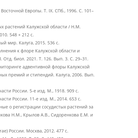
а Восточной Европы. Т. IX. СПб., 1996. С. 101–
х растений Калужской области / Н.М.
10. 548 + 212 с.
й мир. Калуга, 2015. 536 с.
олнения к флоре Калужской области и
тд. биол. 2021. Т. 126. Вып. 3. С. 29–31.
мониторинге адвентивной флоры Калужской
ных премий и стипендий. Калуга, 2006. Вып.
ти России. 5-е изд. М., 1918. 909 с.
ти России. 11-е изд. М., 2014. 653 с.
ные о регистрации сосудистых растений за
ова Н.М., Крылов А.В., Сидоренкова Е.М. и
ae) России. Москва, 2012. 477 с.