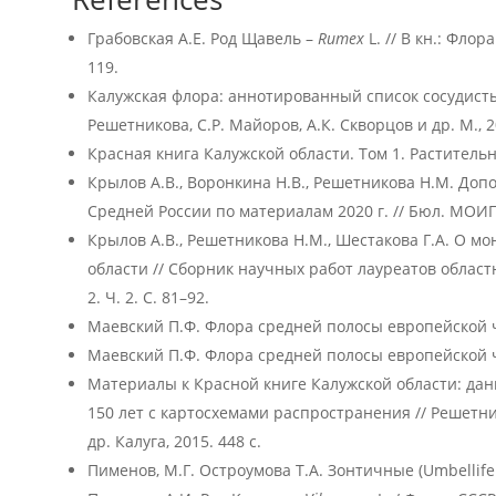
Грабовская А.Е. Род Щавель –
Rumex
L. // В кн.: Флор
119.
Калужская флора: аннотированный список сосудисты
Решетникова, С.Р. Майоров, А.К. Скворцов и др. М., 20
Красная книга Калужской области. Том 1. Растительны
Крылов А.В., Воронкина Н.В., Решетникова Н.М. Доп
Средней России по материалам 2020 г. // Бюл. МОИП. О
Крылов А.В., Решетникова Н.М., Шестакова Г.А. О 
области // Сборник научных работ лауреатов област
2. Ч. 2. С. 81–92.
Маевский П.Ф. Флора средней полосы европейской час
Маевский П.Ф. Флора средней полосы европейской час
Материалы к Красной книге Калужской области: дан
150 лет с картосхемами распространения // Решетник
др. Калуга, 2015. 448 с.
Пименов, М.Г. Остроумова Т.А. Зонтичные (Umbellifer