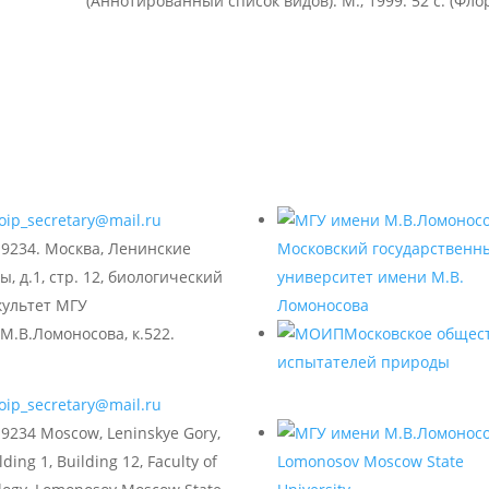
(Аннотированный список видов). М., 1999. 52 с. (Фло
oip_secretary@mail.ru
19234. Москва, Ленинские
Московский государственн
ы, д.1, стр. 12, биологический
университет имени М.В.
культет МГУ
Ломоносова
М.В.Ломоносова, к.522.
Московское общес
испытателей природы
oip_secretary@mail.ru
9234 Moscow, Leninskye Gory,
lding 1, Building 12, Faculty of
Lomonosov Moscow State