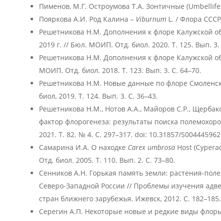
Пименов, М.Г. Остроумова Т.А. Зонтичные (Umbellifer
Пояркова А.И. Род Калина –
Viburnum
L. / Флора СССР. 
Решетникова Н.М. Дополнения к флоре Калужской о
2019 г. // Бюл. МОИП. Отд. биол. 2020. Т. 125. Вып. 3.
Решетникова Н.М. Дополнения к флоре Калужской обл
МОИП. Отд. биол. 2018. Т. 123. Вып. 3. С. 64–70.
Решетникова Н.М. Новые данные по флоре Смоленско
биол, 2019. Т. 124. Вып. 3. С. 36–43.
Решетникова Н.М., Нотов А.А., Майоров С.Р., Щербак
фактор флорогенеза: результаты поиска полемохоров
2021. Т. 82. № 4. С. 297–317. doi: 10.31857/S00444596
Самарина И.А. О находке
Carex umbrosa
Host (Cypera
Отд. биол. 2005. Т. 110. Вып. 2. С. 73–80.
Сенников А.Н. Горькая память земли: растения-пол
Северо-Западной России // Проблемы изучения адв
стран ближнего зарубежья. Ижевск, 2012. С. 182–185.
Серегин А.П. Некоторые новые и редкие виды флоры