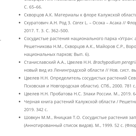
С. 65–66.
Скворцов А.К. Материалы к флоре Калужской области //
Скуратович А.Н. Род 3.
Carex
L. – Осока – Асака // Ф
2017. Т. 3. С. 362–500.
Сосудистые растения национального парка «Угра»: 
–
Решетникова Н.М., Скворцов А.К., Майоров С.Р., Воро
национальных парков; Вып. 6).
Станиславский А.А., Цвелев Н.Н.
Brachypodium peregr
новый вид из Ленинградской области // Нов. сист. выс
Цвелев Н.Н. Определитель сосудистых растений Сев
Псковская и Новгородская области). СПб., 2000. 781 с
Цвелев Н.Н. Пробатова Н.С. Злаки России. М., 2019. 6
Черная книга растений Калужской области / Решетник
2019. 342 с.
Шовкун М.М., Яницкая Т.О. Сосудистые растения зап
(Аннотированный список видов). М., 1999. 52 с. (Фло