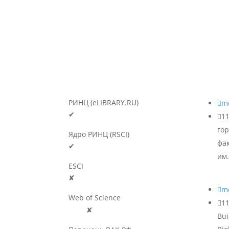
РИНЦ (eLIBRARY.RU)

m
✔

1
гор
Ядро РИНЦ (RSCI)
фа
✔
им.
ESCI
✘

m
Web of Science

11
🛈
✘
Bui