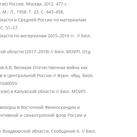
ae) России. Москва, 2012. 477 с.
М.; Л., 1958. Т. 23. С. 443–458.
бласти и Средней России по материалам
 С. 51–57.
асти по материалам 2015–2016 гг. // Бюл.
й области (2017–2018) // Бюл. МОИП. Отд.
ов А.В. Великая Отечественная война как
 в Центральной России // Журн. общ. биол.
21040059.
ceae) в Калужской области // Бюл. МОИП.
емохоры в Восточной Фенноскандии и
ентивной и синантропной флор России и
 Владмирской области. Сообщение 6. // Бюл.