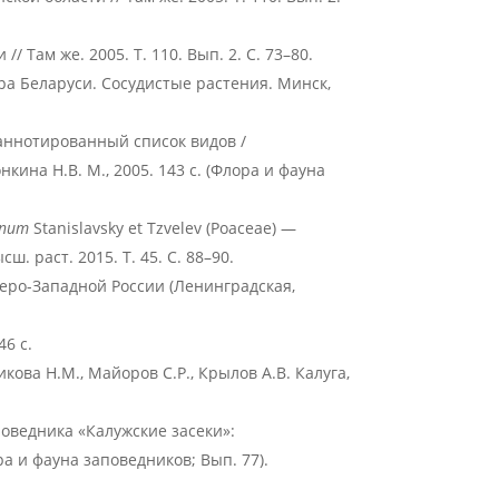
 Там же. 2005. Т. 110. Вып. 2. С. 73–80.
лора Беларуси. Сосудистые растения. Минск,
аннотированный список видов /
нкина Н.В. М., 2005. 143 с. (Флора и фауна
inum
Stanislavsky et Tzvelev (Poaceae) —
ш. раст. 2015. Т. 45. С. 88–90.
еро-Западной России (Ленинградская,
.
46 с.
ова Н.М., Майоров С.Р., Крылов А.В. Калуга,
оведника «Калужские засеки»:
ра и фауна заповедников; Вып. 77).