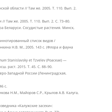
ой области // Там же. 2005. Т. 110. Вып. 2.
 Там же. 2005. Т. 110. Вып. 2. С. 73–80.
лора Беларуси. Сосудистые растения. Минск,
аннотированный список видов /
нкина Н.В. М., 2005. 143 с. (Флора и фауна
inum
Stanislavsky et Tzvelev (Poaceae) —
ш. раст. 2015. Т. 45. С. 88–90.
еро-Западной России (Ленинградская,
.
46 с.
ова Н.М., Майоров С.Р., Крылов А.В. Калуга,
оведника «Калужские засеки»: