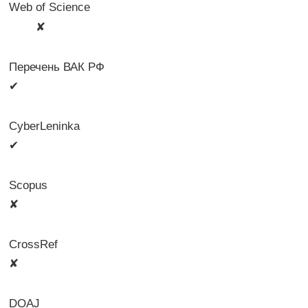
Web of Science
🛈
✘
Перечень ВАК РФ
✔
CyberLeninka
✔
Scopus
✘
CrossRef
✘
DOAJ