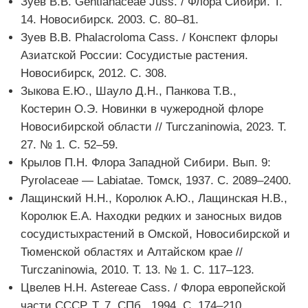
Зуев В.В. Gentianaceae Juss. / Флора Сибири. Т.
14. Новосибирск. 2003. С. 80–81.
Зуев В.В. Phalacroloma Cass. / Конспект флоры
Азиатской России: Сосудистые растения.
Новосибирск, 2012. С. 308.
Зыкова Е.Ю., Шауло Д.Н., Панкова Т.В.,
Костерин О.Э. Новинки в чужеродной флоре
Новосибирской области // Turczaninowia, 2023. Т.
27. № 1. С. 52–59.
Крылов П.Н. Флора Западной Сибири. Вып. 9:
Pyrolaceae — Labiatae. Томск, 1937. С. 2089–2400.
Лащинский Н.Н., Королюк А.Ю., Лащинская Н.В.,
Королюк Е.А. Находки редких и заносных видов
сосудистыхрастений в Омской, Новосибирской и
Тюменской областях и Алтайском крае //
Turczaninowia, 2010. Т. 13. № 1. С. 117–123.
Цвелев Н.Н. Astereae Cass. / Флора европейской
части СССР. Т. 7. СПб., 1994. С. 174–210.