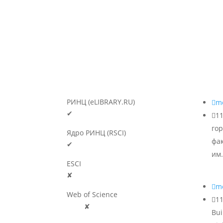
РИНЦ (eLIBRARY.RU)

m
✔

1
гор
Ядро РИНЦ (RSCI)
фа
✔
им.
ESCI
✘

m
Web of Science

11
🛈
✘
Bui