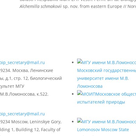
Alchemilla schmakovii
sp. nov. from eastern Europe // Nord. 
oip_secretary@mail.ru
19234. Москва, Ленинские
Московский государственн
ы, д.1, стр. 12, биологический
университет имени М.В.
культет МГУ
Ломоносова
М.В.Ломоносова, к.522.
Московское общес
испытателей природы
oip_secretary@mail.ru
9234 Moscow, Leninskye Gory,
lding 1, Building 12, Faculty of
Lomonosov Moscow State