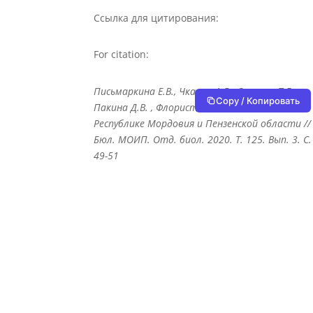
Ссылка для цитирования:
For citation:
Письмаркина Е.В., Чкалов А.В., Силаева Т.Б.,
Copy / Копировать
Пакина Д.В. , Флористические находки в
Республике Мордовия и Пензенской области //
Бюл. МОИП. Отд. биол. 2020. Т. 125. Вып. 3. С.
49-51