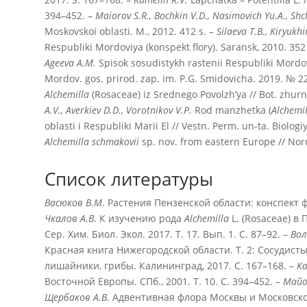
394–452. –
Maiorov S.R., Bochkin V.D., Nasimovich Yu.A., Sh
Moskovskoi oblasti. M., 2012. 412 s. –
Silaeva T.B., Kiryukh
Respubliki Mordoviya (konspekt flory). Saransk, 2010. 352
Ageeva A.M.
Spisok sosudistykh rastenii Respubliki Mordov
Mordov. gos. prirod. zap. im. P.G. Smidovicha. 2019. № 22
Alchemilla
(Rosaceae) iz Srednego Povolzh’ya // Bot. zhurn
A.V., Averkiev D.D., Vorotnikov V.P.
Rod manzhetka (
Alchemil
oblasti i Respubliki Marii El // Vestn. Perm. un-ta. Biologi
Alchemilla schmakovii
sp. nov. from eastern Europe // Nord. 
Список литературы
Васюков В.М
. Растения Пензенской области: конспект ф
Чкалов А.В
. К изучению рода
Alchemilla
L. (Rosaceae) в 
Сер. Хим. Биол. Экол. 2017. Т. 17. Вып. 1. С. 87–92. –
Вол
Красная книга Нижегородской области. Т. 2: Сосудист
лишайники, грибы. Калининград, 2017. С. 167–168. –
Ка
Восточной Европы. СПб., 2001. Т. 10. С. 394–452. –
Майор
Щербаков А.В.
Адвентивная флора Москвы и Московской 