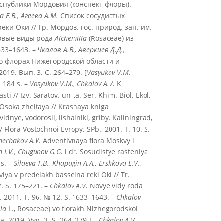
спублики Мордовия (конспект флоры).
а Е.В., Агеева А.М.
Список сосудистых
и Оки // Тр. Мордов. гос. природ. зап. им.
вые виды рода
Alchemilla
(Rosaceae) из
633–1643. –
Чкалов А.В., Аверкиев Д.Д.,
во флорах Нижегородской области и
019. Вып. 3. С. 264–279. [
Vasyukov V.M.
 184 s. –
Vasyukov V.M., Chkalov A.V.
K
ti // Izv. Saratov. un-ta. Ser. Khim. Biol. Ekol.
Osoka zheltaya // Krasnaya kniga
dnye, vodorosli, lishainiki, griby. Kaliningrad,
// Flora Vostochnoi Evropy. SPb., 2001. T. 10. S.
cherbakov A.V.
Adventivnaya flora Moskvy i
in I.V., Chugunov G.G.
i dr. Sosudistye rasteniya
 s. –
Silaeva T.B., Khapugin A.A., Ershkova E.V.,
iya v predelakh basseina reki Oki // Tr.
. S. 175–221. –
Chkalov A.V.
Novye vidy roda
. 2011. T. 96. № 12. S. 1633–1643. –
Chkalov
la
L., Rosaceae) vo florakh Nizhegorodskoi
ya. 2019. Vyp. 3. S. 264–279.] –
Chkalov A.V.