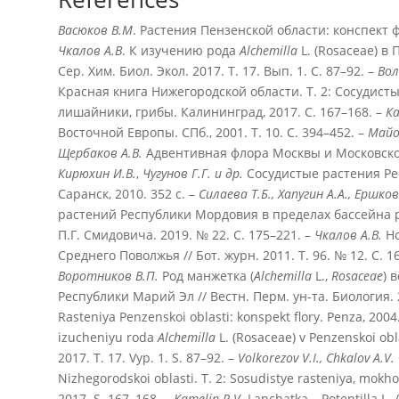
Васюков В.М
. Растения Пензенской области: конспект ф
Чкалов А.В
. К изучению рода
Alchemilla
L. (Rosaceae) в 
Сер. Хим. Биол. Экол. 2017. Т. 17. Вып. 1. С. 87–92. –
Вол
Красная книга Нижегородской области. Т. 2: Сосудист
лишайники, грибы. Калининград, 2017. С. 167–168. –
Ка
Восточной Европы. СПб., 2001. Т. 10. С. 394–452. –
Майор
Щербаков А.В.
Адвентивная флора Москвы и Московской 
Кирюхин И.В.
,
Чугунов Г.Г. и др.
Сосудистые растения Ре
Саранск, 2010. 352 с. –
Силаева Т.Б., Хапугин А.А., Ершков
растений Республики Мордовия в пределах бассейна рек
П.Г. Смидовича. 2019. № 22. С. 175–221. –
Чкалов А.В.
Но
Среднего Поволжья // Бот. журн. 2011. Т. 96. № 12. С. 1
Воротников В.П
.
Род манжетка (
Alchemilla
L.,
Rosaceae
) 
Республики Марий Эл // Вестн. Перм. ун-та. Биология. 2
Rasteniya Penzenskoi oblasti: konspekt flory. Penza, 2004.
izucheniyu roda
Alchemilla
L. (Rosaceae) v Penzenskoi oblas
2017. T. 17. Vyp. 1. S. 87–92. –
Volkorezov V.I., Chkalov A.V.
Nizhegorodskoi oblasti. T. 2: Sosudistye rasteniya, mokhovi
2017. S. 167–168. –
Kamelin R.V.
Lapchatka – Potentilla L. 