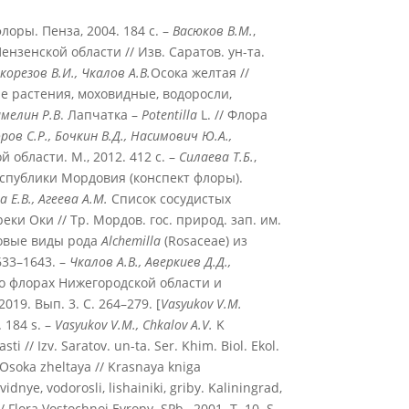
лоры. Пенза, 2004. 184 с. –
Васюков В.М.
,
Пензенской области // Изв. Саратов. ун-та.
корезов В.И., Чкалов А.В.
Осока желтая //
ые растения, моховидные, водоросли,
мелин Р.В
. Лапчатка –
Potentilla
L. // Флора
ов С.Р., Бочкин В.Д., Насимович Ю.А.,
области. М., 2012. 412 с. –
Силаева Т.Б.
,
спублики Мордовия (конспект флоры).
а Е.В., Агеева А.М.
Список сосудистых
и Оки // Тр. Мордов. гос. природ. зап. им.
вые виды рода
Alchemilla
(Rosaceae) из
633–1643. –
Чкалов А.В., Аверкиев Д.Д.,
во флорах Нижегородской области и
019. Вып. 3. С. 264–279. [
Vasyukov V.M.
 184 s. –
Vasyukov V.M., Chkalov A.V.
K
ti // Izv. Saratov. un-ta. Ser. Khim. Biol. Ekol.
Osoka zheltaya // Krasnaya kniga
dnye, vodorosli, lishainiki, griby. Kaliningrad,
// Flora Vostochnoi Evropy. SPb., 2001. T. 10. S.