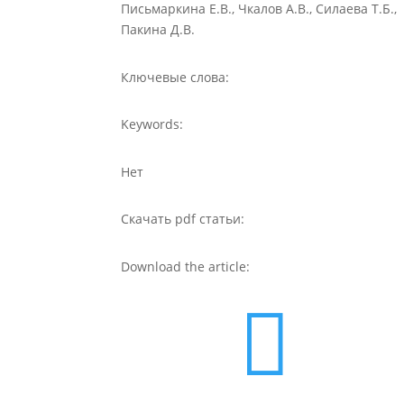
Письмаркина Е.В., Чкалов А.В., Силаева Т.Б.,
Пакина Д.В.
Ключевые слова:
Keywords:
Нет
Скачать pdf статьи:
Download the article:
