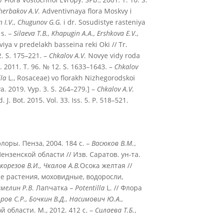
cherbakov A.V.
Adventivnaya flora Moskvy i
in I.V., Chugunov G.G.
i dr. Sosudistye rasteniya
 s. –
Silaeva T.B., Khapugin A.A., Ershkova E.V.,
iya v predelakh basseina reki Oki // Tr.
. S. 175–221. –
Chkalov A.V.
Novye vidy roda
. 2011. T. 96. № 12. S. 1633–1643. –
Chkalov
la
L., Rosaceae) vo florakh Nizhegorodskoi
ya. 2019. Vyp. 3. S. 264–279.] –
Chkalov A.V.
J. Bot. 2015. Vol. 33. Iss. 5. P. 518–521.
лоры. Пенза, 2004. 184 с. –
Васюков В.М.
,
Пензенской области // Изв. Саратов. ун-та.
корезов В.И., Чкалов А.В.
Осока желтая //
ые растения, моховидные, водоросли,
мелин Р.В
. Лапчатка –
Potentilla
L. // Флора
ов С.Р., Бочкин В.Д., Насимович Ю.А.,
области. М., 2012. 412 с. –
Силаева Т.Б.
,