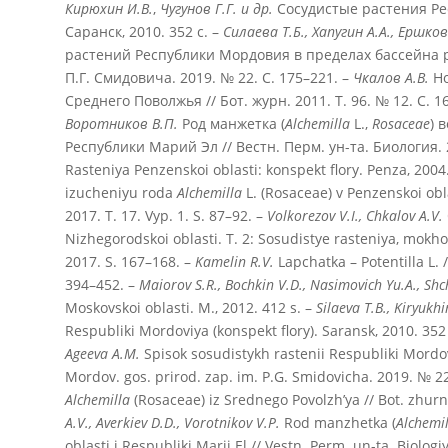
Кирюхин И.В.
,
Чугунов Г.Г. и др.
Сосудистые растения Ре
Саранск, 2010. 352 с. –
Силаева Т.Б., Хапугин А.А., Ершков
растений Республики Мордовия в пределах бассейна рек
П.Г. Смидовича. 2019. № 22. С. 175–221. –
Чкалов А.В.
Но
Среднего Поволжья // Бот. журн. 2011. Т. 96. № 12. С. 1
Воротников В.П
.
Род манжетка (
Alchemilla
L.,
Rosaceae
) 
Республики Марий Эл // Вестн. Перм. ун-та. Биология. 2
Rasteniya Penzenskoi oblasti: konspekt flory. Penza, 2004.
izucheniyu roda
Alchemilla
L. (Rosaceae) v Penzenskoi oblas
2017. T. 17. Vyp. 1. S. 87–92. –
Volkorezov V.I., Chkalov A.V.
Nizhegorodskoi oblasti. T. 2: Sosudistye rasteniya, mokhovi
2017. S. 167–168. –
Kamelin R.V.
Lapchatka – Potentilla L. 
394–452. –
Maiorov S.R., Bochkin V.D., Nasimovich Yu.A., Sh
Moskovskoi oblasti. M., 2012. 412 s. –
Silaeva T.B., Kiryukh
Respubliki Mordoviya (konspekt flory). Saransk, 2010. 352
Ageeva A.M.
Spisok sosudistykh rastenii Respubliki Mordov
Mordov. gos. prirod. zap. im. P.G. Smidovicha. 2019. № 22
Alchemilla
(Rosaceae) iz Srednego Povolzh’ya // Bot. zhurn
A.V., Averkiev D.D., Vorotnikov V.P.
Rod manzhetka (
Alchemil
oblasti i Respubliki Marii El // Vestn. Perm. un-ta. Biologi