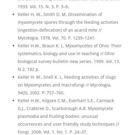
1933. Vol. 15. N. 3. P. 3–8.
Keller H. W., Smith D. M. Dissemination of
myxomycete spores through the feeding activities
(ingestion-defecation) of an acarid mite //
Mycologia. 1978. Vol. 70. P. 1239–1241.
Keller H.W., Braun K. L. Myxomycetes of Ohio: Their
systematics, biology and use in teaching // Ohio
biological survey bulletin new series. 1999. Vol. 13.
N 2. 182 p.
Keller H. W., Snell K. L. Feeding activities of slugs
on Myxomycetes and macrofungi // Mycologia,
94(5). 2002. P. 757–760.
Keller H.W., Kilgore C.M., Everhart S.E., Carmack
G.J., Crabtree D., Scarborough A.R. Myxomycete
plasmodia and fruiting bodies: unusual
occurrences and user friendly study techniques //
Fungi. 2008. Vol. 1. No. 1. P. 24–37.