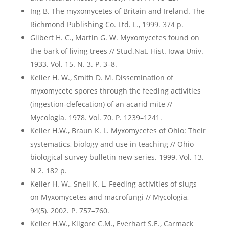
Ing B. The myxomycetes of Britain and Ireland. The
Richmond Publishing Co. Ltd. L., 1999. 374 p.
Gilbert H. C., Martin G. W. Myxomycetes found on
the bark of living trees // Stud.Nat. Hist. Iowa Univ.
1933. Vol. 15. N. 3. P. 3–8.
Keller H. W., Smith D. M. Dissemination of
myxomycete spores through the feeding activities
(ingestion-defecation) of an acarid mite //
Mycologia. 1978. Vol. 70. P. 1239–1241.
Keller H.W., Braun K. L. Myxomycetes of Ohio: Their
systematics, biology and use in teaching // Ohio
biological survey bulletin new series. 1999. Vol. 13.
N 2. 182 p.
Keller H. W., Snell K. L. Feeding activities of slugs
on Myxomycetes and macrofungi // Mycologia,
94(5). 2002. P. 757–760.
Keller H.W., Kilgore C.M., Everhart S.E., Carmack