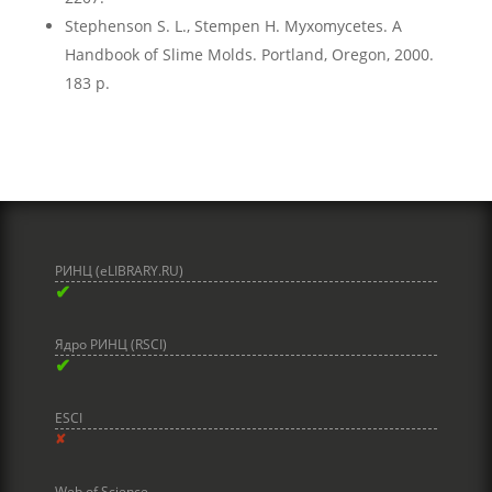
Stephenson S. L., Stempen H. Myxomycetes. A
Handbook of Slime Molds. Portland, Oregon, 2000.
183 p.
РИНЦ (eLIBRARY.RU)
✔
Ядро РИНЦ (RSCI)
✔
ESCI
✘
Web of Science