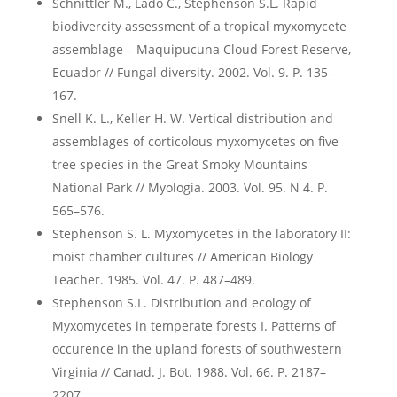
Schnittler M., Lado C., Stephenson S.L. Rapid
biodivercity assessment of a tropical myxomycete
assemblage – Maquipucuna Cloud Forest Reserve,
Ecuador // Fungal diversity. 2002. Vol. 9. P. 135–
167.
Snell K. L., Keller H. W. Vertical distribution and
assemblages of corticolous myxomycetes on five
tree species in the Great Smoky Mountains
National Park // Myologia. 2003. Vol. 95. N 4. P.
565–576.
Stephenson S. L. Myxomycetes in the laboratory II:
moist chamber cultures // American Biology
Teacher. 1985. Vol. 47. P. 487–489.
Stephenson S.L. Distribution and ecology of
Myxomycetes in temperate forests I. Patterns of
occurence in the upland forests of southwestern
Virginia // Canad. J. Bot. 1988. Vol. 66. P. 2187–
2207.