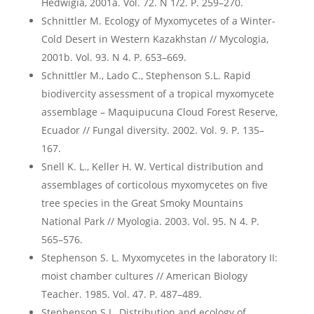
Hedwigia, 2001a. Vol. 72. N 1/2. Р. 259–270.
Schnittler M. Ecology of Myxomycetes of a Winter-
Cold Desert in Western Kazakhstan // Mycologia,
2001b. Vol. 93. N 4. Р. 653–669.
Schnittler M., Lado C., Stephenson S.L. Rapid
biodivercity assessment of a tropical myxomycete
assemblage – Maquipucuna Cloud Forest Reserve,
Ecuador // Fungal diversity. 2002. Vol. 9. P. 135–
167.
Snell K. L., Keller H. W. Vertical distribution and
assemblages of corticolous myxomycetes on five
tree species in the Great Smoky Mountains
National Park // Myologia. 2003. Vol. 95. N 4. P.
565–576.
Stephenson S. L. Myxomycetes in the laboratory II:
moist chamber cultures // American Biology
Teacher. 1985. Vol. 47. P. 487–489.
Stephenson S.L. Distribution and ecology of