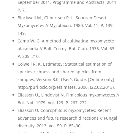
September 2011. Programme and Abstracts. 2011.
P. 7.
Blackwell M., Gilbertson R. L. Sonoran Desert
Myxomycetes // Mycotaxon. 1980. Vol. 11. P. 139–
149.
Camp W. G. A method of cultivating myxomycete
plasmodia // Bull. Torrey. Bot. Club. 1936. Vol. 63.
P. 205–210.
Colwell R. K. EstimateS: Statistical estimation of
species richness and shared species from
samples. Version 8.0. User’s Guide. [Online only]
http://purl.oclc.org/estimates. 2006. (22.02.2013).
Eliasson U., Lindqvist N. Fimicolous myxomycetes //
Bot. Not. 1979. Vol. 129. P. 267–272.
Eliasson U. Coprophilous myxomycetes: Recent
advances and future research directions // Fungal
diversity. 2013. Vol. 59. P. 85–90.