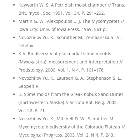
Keyworth W. S. A Petridish moist chamber // Trans.
Brit. mycol. Soc. 1951. Vol. 34. P. 291–292.
Martin G. W., Alexopoulos C. J. The Myxomycetes //
Iowa City: Univ. of Iowa Press. 1969. 561 p.
Novozhilov Yu. K., Schnittler M., Zemlianskaia I.V.,
Fefelov
K.A. Biodiversity of plasmodial slime moulds
(Myxogastria): measurement and interpretation //
Protistology. 2000. Vol. 1. N 4. P. 161–178.
Novozhilov Yu. K., Laursen G. A., Stephenson S. L.,
Seppelt R.
D. Slime molds from the Greak Kobuk Sand Dunes
(northwestern Alaska) // Scripta Bot. Belg. 2002.
Vol. 22. P. 71.
Novozhilov Yu. K., Mitchell D. W., Schnittler M.
Myxomycete biodiversity of the Colorado Plateau //
Mycological Progress. 2003. Vol. 2. N 4. P. 243.