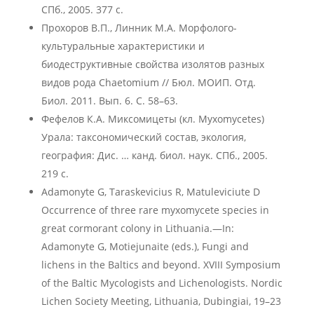
СПб., 2005. 377 c.
Прохоров В.П., Линник М.А. Морфолого-
культуральные характеристики и
биодеструктивные свойства изолятов разных
видов рода Chaetomium // Бюл. МОИП. Отд.
Биол. 2011. Вып. 6. С. 58–63.
Фефелов К.А. Миксомицеты (кл. Myxomycetes)
Урала: таксономический состав, экология,
география: Дис. … канд. биол. наук. СПб., 2005.
219 с.
Adamonyte G, Taraskevicius R, Matuleviciute D
Occurrence of three rare myxomycete species in
great cormorant colony in Lithuania.—In:
Adamonyte G, Motiejunaite (eds.), Fungi and
lichens in the Baltics and beyond. XVIII Symposium
of the Baltic Mycologists and Lichenologists. Nordic
Lichen Society Meeting, Lithuania, Dubingiai, 19–23