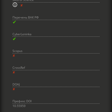
🛈
✘
Перечень ВАК РФ
✔
CyberLeninka
✔
Scopus
✘
CrossRef
✘
DOAJ
✘
Префикс DOI
10.55959