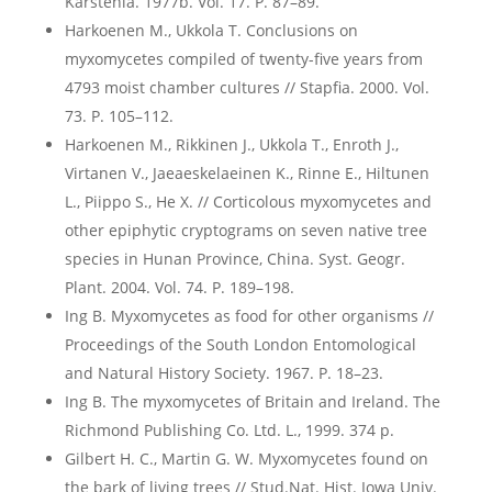
Karstenia. 1977b. Vol. 17. P. 87–89.
Harkoenen M., Ukkola T. Conclusions on
myxomycetes compiled of twenty-five years from
4793 moist chamber cultures // Stapfia. 2000. Vol.
73. P. 105–112.
Harkoenen M., Rikkinen J., Ukkola T., Enroth J.,
Virtanen V., Jaeaeskelaeinen K., Rinne E., Hiltunen
L., Piippo S., He X. // Corticolous myxomycetes and
other epiphytic cryptograms on seven native tree
species in Hunan Province, China. Syst. Geogr.
Plant. 2004. Vol. 74. P. 189–198.
Ing B. Myxomycetes as food for other organisms //
Proceedings of the South London Entomological
and Natural History Society. 1967. P. 18–23.
Ing B. The myxomycetes of Britain and Ireland. The
Richmond Publishing Co. Ltd. L., 1999. 374 p.
Gilbert H. C., Martin G. W. Myxomycetes found on
the bark of living trees // Stud.Nat. Hist. Iowa Univ.