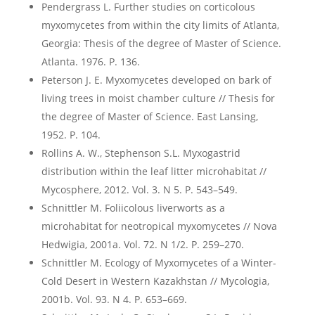
Pendergrass L. Further studies on corticolous
myxomycetes from within the city limits of Atlanta,
Georgia: Thesis of the degree of Master of Science.
Atlanta. 1976. P. 136.
Peterson J. E. Myxomycetes developed on bark of
living trees in moist chamber culture // Thesis for
the degree of Master of Science. East Lansing,
1952. P. 104.
Rollins A. W., Stephenson S.L. Myxogastrid
distribution within the leaf litter microhabitat //
Mycosphere, 2012. Vol. 3. N 5. P. 543–549.
Schnittler M. Foliicolous liverworts as a
microhabitat for neotropical myxomycetes // Nova
Hedwigia, 2001a. Vol. 72. N 1/2. Р. 259–270.
Schnittler M. Ecology of Myxomycetes of a Winter-
Cold Desert in Western Kazakhstan // Mycologia,
2001b. Vol. 93. N 4. Р. 653–669.