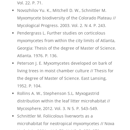
Vol. 22. P. 71.
Novozhilov Yu. K., Mitchell D. W., Schnittler M.
Myxomycete biodiversity of the Colorado Plateau //
Mycological Progress. 2003. Vol. 2. N 4. P. 243.
Pendergrass L. Further studies on corticolous
myxomycetes from within the city limits of Atlanta,
Georgia: Thesis of the degree of Master of Science.
Atlanta. 1976. P. 136.
Peterson J. E. Myxomycetes developed on bark of
living trees in moist chamber culture // Thesis for
the degree of Master of Science. East Lansing,
1952. P. 104.
Rollins A. W., Stephenson S.L. Myxogastrid
distribution within the leaf litter microhabitat //
Mycosphere, 2012. Vol. 3. N 5. P. 543–549.
Schnittler M. Foliicolous liverworts as a
microhabitat for neotropical myxomycetes // Nova