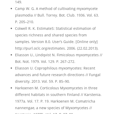
149.
Camp W. G. A method of cultivating myxomycete
plasmodia // Bull. Torrey. Bot. Club. 1936. Vol. 63.
P. 205–210.
Colwell R. K. EstimateS: Statistical estimation of
species richness and shared species from
samples. Version 8.0. User’s Guide. [Online only]
http://purl.oclc.org/estimates. 2006. (22.02.2013).
Eliasson U., Lindqvist N. Fimicolous myxomycetes //
Bot. Not. 1979. Vol. 129. P. 267–272.
Eliasson U. Coprophilous myxomycetes: Recent
advances and future research directions // Fungal
diversity. 2013. Vol. 59. P. 85–90.
Harkoenen M. Corticolous Myxomycetes in three
different habitats in southern Finland // Karstenia.
1977a. Vol. 17. P. 19. Harkoenen M. Comatricha
nannengae, a new species of Myxomycetes //