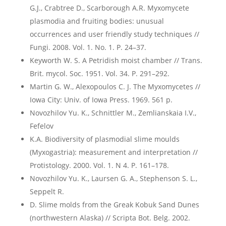
G.J., Crabtree D., Scarborough A.R. Myxomycete
plasmodia and fruiting bodies: unusual
occurrences and user friendly study techniques //
Fungi. 2008. Vol. 1. No. 1. P. 24–37.
Keyworth W. S. A Petridish moist chamber // Trans.
Brit. mycol. Soc. 1951. Vol. 34. P. 291–292.
Martin G. W., Alexopoulos C. J. The Myxomycetes //
Iowa City: Univ. of Iowa Press. 1969. 561 p.
Novozhilov Yu. K., Schnittler M., Zemlianskaia I.V.,
Fefelov
K.A. Biodiversity of plasmodial slime moulds
(Myxogastria): measurement and interpretation //
Protistology. 2000. Vol. 1. N 4. P. 161–178.
Novozhilov Yu. K., Laursen G. A., Stephenson S. L.,
Seppelt R.
D. Slime molds from the Greak Kobuk Sand Dunes
(northwestern Alaska) // Scripta Bot. Belg. 2002.