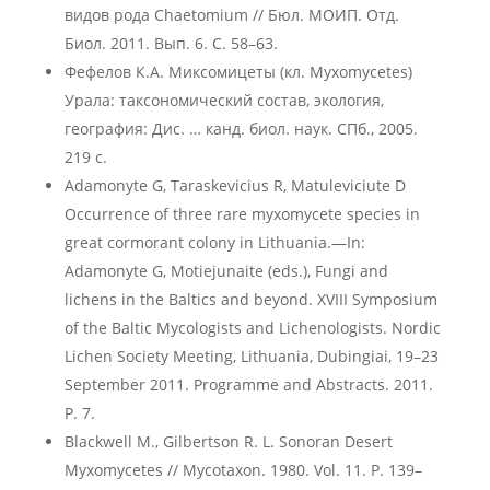
видов рода Chaetomium // Бюл. МОИП. Отд.
Биол. 2011. Вып. 6. С. 58–63.
Фефелов К.А. Миксомицеты (кл. Myxomycetes)
Урала: таксономический состав, экология,
география: Дис. … канд. биол. наук. СПб., 2005.
219 с.
Adamonyte G, Taraskevicius R, Matuleviciute D
Occurrence of three rare myxomycete species in
great cormorant colony in Lithuania.—In:
Adamonyte G, Motiejunaite (eds.), Fungi and
lichens in the Baltics and beyond. XVIII Symposium
of the Baltic Mycologists and Lichenologists. Nordic
Lichen Society Meeting, Lithuania, Dubingiai, 19–23
September 2011. Programme and Abstracts. 2011.
P. 7.
Blackwell M., Gilbertson R. L. Sonoran Desert
Myxomycetes // Mycotaxon. 1980. Vol. 11. P. 139–