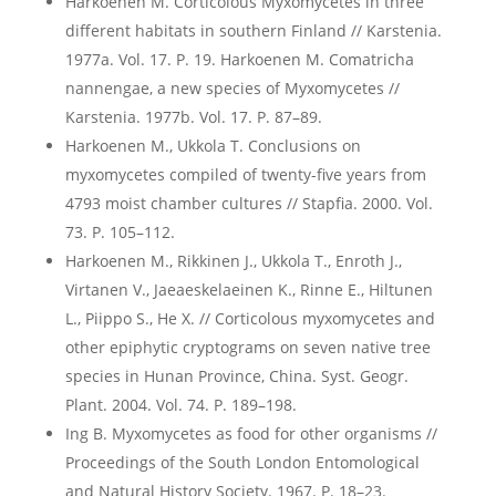
Harkoenen M. Corticolous Myxomycetes in three
different habitats in southern Finland // Karstenia.
1977a. Vol. 17. P. 19. Harkoenen M. Comatricha
nannengae, a new species of Myxomycetes //
Karstenia. 1977b. Vol. 17. P. 87–89.
Harkoenen M., Ukkola T. Conclusions on
myxomycetes compiled of twenty-five years from
4793 moist chamber cultures // Stapfia. 2000. Vol.
73. P. 105–112.
Harkoenen M., Rikkinen J., Ukkola T., Enroth J.,
Virtanen V., Jaeaeskelaeinen K., Rinne E., Hiltunen
L., Piippo S., He X. // Corticolous myxomycetes and
other epiphytic cryptograms on seven native tree
species in Hunan Province, China. Syst. Geogr.
Plant. 2004. Vol. 74. P. 189–198.
Ing B. Myxomycetes as food for other organisms //
Proceedings of the South London Entomological
and Natural History Society. 1967. P. 18–23.