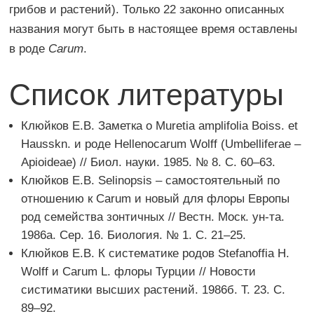
грибов и растений). Только 22 законно описанных
названия могут быть в настоящее время оставлены
в роде
Carum
.
Список литературы
Клюйков Е.В. Заметка о Muretia amplifolia Boiss. et
Hausskn. и роде Hellenocarum Wolff (Umbelliferae –
Apioideae) // Биол. науки. 1985. № 8. С. 60–63.
Клюйков Е.В. Selinopsis – самоcтоятельный по
отношению к Carum и новый для флоры Европы
род семейства зонтичных // Вестн. Моск. ун-та.
1986а. Сер. 16. Биология. № 1. С. 21–25.
Клюйков Е.В. К систематике родов Stefanoffia H.
Wolff и Carum L. флоры Турции // Новости
систиматики высших растений. 1986б. Т. 23. С.
89–92.