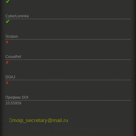
✔
CyberLeninka
✔
Scopus
✘
CrossRef
✘
DOAJ
✘
Префикс DOI
10.55959

moip_secretary@mail.ru

119234. Москва, Ленинские горы, д.1, стр. 12,