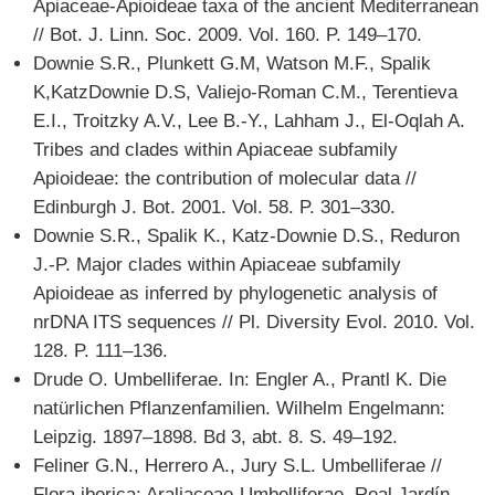
Apiaceae-Apioideae taxa of the ancient Mediterranean
// Bot. J. Linn. Soc. 2009. Vol. 160. P. 149–170.
Downie S.R., Plunkett G.M, Watson M.F., Spalik
K,KatzDownie D.S, Valiejo-Roman C.M., Terentieva
E.I., Troitzky A.V., Lee B.-Y., Lahham J., El-Oqlah A.
Tribes and clades within Apiaceae subfamily
Apioideae: the contribution of molecular data //
Edinburgh J. Bot. 2001. Vol. 58. P. 301–330.
Downie S.R., Spalik K., Katz-Downie D.S., Reduron
J.-P. Major clades within Apiaceae subfamily
Apioideae as inferred by phylogenetic analysis of
nrDNA ITS sequences // Pl. Diversity Evol. 2010. Vol.
128. P. 111–136.
Drude O. Umbelliferae. In: Engler A., Prantl K. Die
natürlichen Pflanzenfamilien. Wilhelm Engelmann:
Leipzig. 1897–1898. Bd 3, abt. 8. S. 49–192.
Feliner G.N., Herrero A., Jury S.L. Umbelliferae //
Flora iberica: Araliaceae-Umbelliferae. Real Jardín