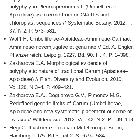
polyphyly in Pleurospermum s.l. (Umbelliferae-
Apioideae) as inferred from nrDNA ITS and
chloroplast sequences // Systematic Botany. 2012. Т.
37. N 2. P. 573–581.
Wolff H. Umbelliferae-Apioideae-Ammineae-Carinae,
Ammineae-novemjugatae et genuinae // Ed. A. Engler.
Pflanzenreich. Leipzig, 1927. Bd. 90. H. 4. P. 1–398.
Zakharova E.A. Morphological evidence of
polyphyletic nature of traditional Carum (Apiaceae–
Apioideae) // Plant Diversity and Evolution. 2010.
Vol.128. N 3–4. P. 409–421.
Zakharova E.A., Degtjareva G.V., Pimenov M.G.
Redefined generic limits of Carum (Umbelliferae,
Apioideae)and new systematic placement of some of
its taxa // Willdenowia, 2012. Vol. 42. N 2. P. 149–168.
Hegi G. Illustrierte Flora von Mitteleuropa. Berlin,
Hamburg. 1975. Bd 5, teil 2. S. 679–1584.