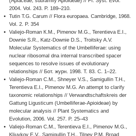
(Apiaceae, subfamily Apioideae) // Pl. Syst. Evol.
2004. Vol. 243. P. 189–210.
Tutin T.G. Carum // Flora europaea. Cambridge, 1968.
Vol. 2. P. 354
Valiejo-Roman К.М., Pimenov M.G., Terentieva E.I.,
Downie S.R., Katz-Downie D.S., Troitsky A.V.
Molecular Systematics of the Umbelliferae: using
nuclear ribosomal dna internal transcribed spacer
sequences to resolve issues of evolutionary
relationships // Бот. журн. 1998. T. 83. C. 1–22.
Valiejo-Roman C.M., Shneyer V.S., Samigullin T.H.,
Terentieva E.I., Pimenov M.G. An attempt to clarify
taxonomic relationships // Verwandtschaftskreis der
Gattung Ligusticum (Umbelliferae-Apioideae) by
molecular analysis // Plant Systematics and
Evolution, 2006. Vol. 257. P. 25–43
Valiejo-Roman C.M., Terentieva E.I., Pimenov M.G.,
Kljuykov E.V., Samigullin T.H., Tilney P.M. Broad