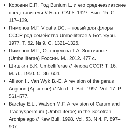
Коровин Е.П. Род Bunium L. и его среднеазиатские
представители // Бюл. САГУ. 1927. Вып. 15. С.
117–129.
Пименов М.Г. Vicatia DC. – новый для флоры
СССР род семейства Umbelliferae // Бот. журн.
1977. Т. 62, № 9. С. 1321–1326.
Пименов М.Г., Остроумова Т.А. Зонтичные
(Umbelliferae) России. М., 2012. 477 c.
Шишкин Б.К. Umbelliferae // Флора СССР. Т. 16.
М.;Л., 1950. С. 36–604.
Allison I., Van Wyk B.-E. A revision of the genus
Anginon (Apiaceae) // Nord. J. Bot. 1997. Vol. 17. P.
561–577.
Barclay E.L., Watson M.F. A revision of Carum and
Trachyspermum (Umbelliferae) in the Socotran
Archipelago // Kew Bull. 1998. Vol. 53. N 4. P. 897–
907.