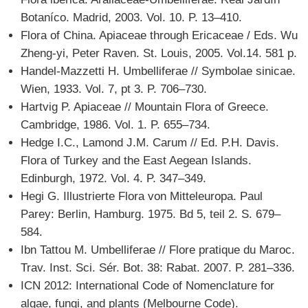
Botaníco. Madrid, 2003. Vol. 10. P. 13–410.
Flora of China. Apiaceae through Ericaceae / Еds. Wu
Zheng-yi, Peter Raven. St. Louis, 2005. Vol.14. 581 p.
Handel-Mazzetti H. Umbelliferae // Symbolae sinicae.
Wien, 1933. Vol. 7, pt 3. P. 706–730.
Hartvig P. Apiaceae // Mountain Flora of Greece.
Cambridge, 1986. Vol. 1. P. 655–734.
Hedge I.C., Lamond J.M. Carum // Ed. P.H. Davis.
Flora of Turkey and the East Aegean Islands.
Edinburgh, 1972. Vol. 4. P. 347–349.
Hegi G. Illustrierte Flora von Mitteleuropa. Paul
Parey: Berlin, Hamburg. 1975. Bd 5, teil 2. S. 679–
584.
Ibn Tattou M. Umbelliferae // Flore pratique du Maroc.
Trav. Inst. Sci. Sér. Bot. 38: Rabat. 2007. P. 281–336.
ICN 2012: International Code of Nomenclature for
algae, fungi, and plants (Melbourne Code).