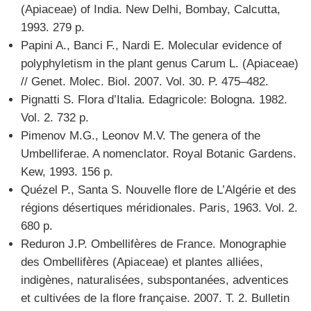
(Apiaceae) of India. New Delhi, Bombay, Calcutta,
1993. 279 p.
Papini A., Banci F., Nardi E. Molecular evidence of
polyphyletism in the plant genus Carum L. (Apiaceae)
// Genet. Molec. Biol. 2007. Vol. 30. P. 475–482.
Pignatti S. Flora d’Italia. Edagricole: Bologna. 1982.
Vol. 2. 732 p.
Pimenov M.G., Leonov M.V. The genera of the
Umbelliferae. A nomenclator. Royal Botanic Gardens.
Kew, 1993. 156 p.
Quézel P., Santa S. Nouvelle flore de L’Algérie et des
régions désertiques méridionales. Paris, 1963. Vol. 2.
680 p.
Reduron J.P. Ombellifères de France. Monographie
des Ombellifères (Apiaceae) et plantes alliées,
indigènes, naturalisées, subspontanées, adventices
et cultivées de la flore française. 2007. T. 2. Bulletin