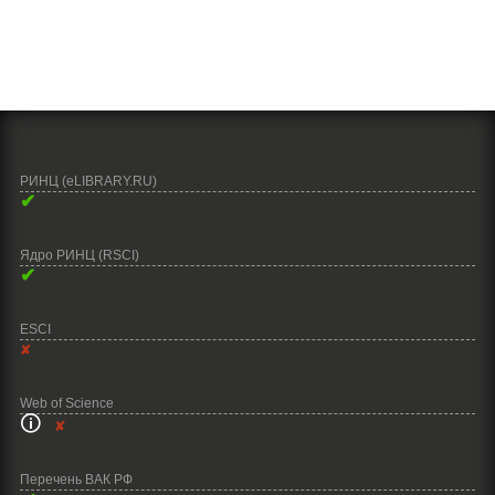
РИНЦ (eLIBRARY.RU)
✔
Ядро РИНЦ (RSCI)
✔
ESCI
✘
Web of Science
🛈
✘
Перечень ВАК РФ