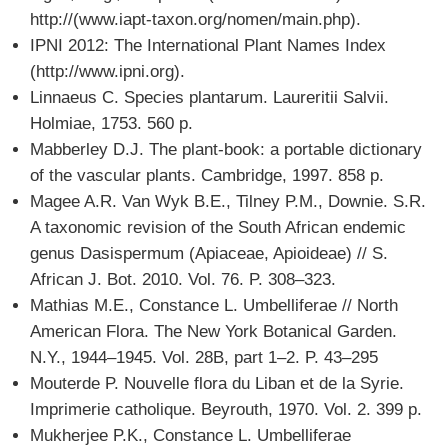
http://(www.iapt-taxon.org/nomen/main.php).
IPNI 2012: The International Plant Names Index
(http://www.ipni.org).
Linnaeus C. Species plantarum. Laureritii Salvii.
Holmiae, 1753. 560 p.
Mabberley D.J. The plant-book: a portable dictionary
of the vascular plants. Cambridge, 1997. 858 p.
Magee A.R. Van Wyk B.E., Tilney P.M., Downie. S.R.
A taxonomic revision of the South African endemic
genus Dasispermum (Apiaceae, Apioideae) // S.
African J. Bot. 2010. Vol. 76. P. 308–323.
Mathias M.E., Constance L. Umbelliferae // North
American Flora. The New York Botanical Garden.
N.Y., 1944–1945. Vol. 28B, part 1–2. P. 43–295
Mouterde P. Nouvelle flora du Liban et de la Syrie.
Imprimerie catholique. Beyrouth, 1970. Vol. 2. 399 p.
Mukherjee P.K., Constance L. Umbelliferae