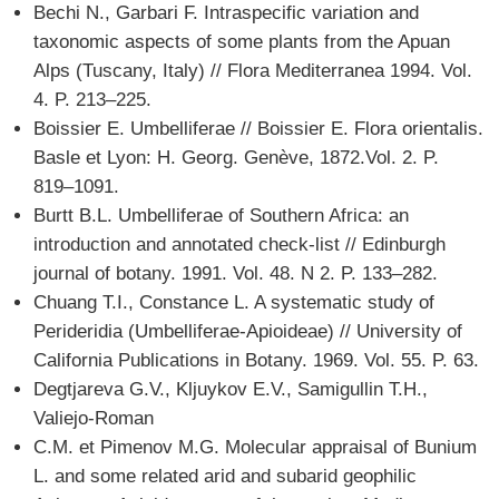
Bechi N., Garbari F. Intraspecific variation and
taxonomic aspects of some plants from the Apuan
Alps (Tuscany, Italy) // Flora Mediterranea 1994. Vol.
4. P. 213–225.
Boissier E. Umbelliferae // Boissier E. Flora orientalis.
Basle et Lyon: H. Georg. Genève, 1872.Vol. 2. P.
819–1091.
Burtt B.L. Umbelliferae of Southern Africa: an
introduction and annotated check-list // Edinburgh
journal of botany. 1991. Vol. 48. N 2. P. 133–282.
Chuang T.I., Constance L. A systematic study of
Perideridia (Umbelliferae-Apioideae) // University of
California Publications in Botany. 1969. Vol. 55. P. 63.
Degtjareva G.V., Kljuykov E.V., Samigullin T.H.,
Valiejo-Roman
C.M. et Pimenov M.G. Molecular appraisal of Bunium
L. and some related arid and subarid geophilic