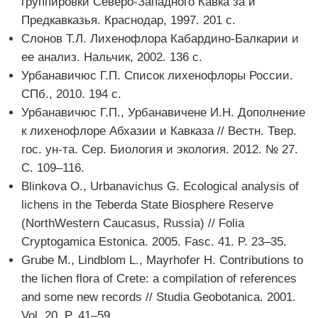
группировки Северо-Западного Кавка за и
Предкавказья. Краснодар, 1997. 201 с.
Слонов Т.Л. Лихенофлора Кабардино-Балкарии и
ее анализ. Нальчик, 2002. 136 с.
Урбанавичюс Г.П. Список лихенофлоры России.
СПб., 2010. 194 с.
Урбанавичюс Г.П., Урбанавичене И.Н. Дополнение
к лихенофлоре Абхазии и Кавказа // Вестн. Твер.
гос. ун-та. Сер. Биология и экология. 2012. № 27.
С. 109–116.
Blinkova O., Urbanavichus G. Ecological analysis of
lichens in the Teberda State Biosphere Reserve
(NorthWestern Caucasus, Russia) // Folia
Cryptogamica Estonica. 2005. Fasc. 41. P. 23–35.
Grube M., Lindblom L., Mayrhofer H. Contributions to
the lichen flora of Crete: a compilation of references
and some new records // Studia Geobotanica. 2001.
Vol. 20. P. 41–59.