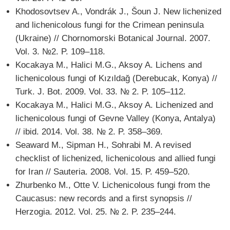
Khodosovtsev A., Vondrák J., Šoun J. New lichenized
and lichenicolous fungi for the Crimean peninsula
(Ukraine) // Chornomorski Botanical Journal. 2007.
Vol. 3. №2. P. 109–118.
Kocakaya M., Halici M.G., Aksoy A. Lichens and
lichenicolous fungi of Kızıldağ (Derebucak, Konya) //
Turk. J. Bot. 2009. Vol. 33. № 2. P. 105–112.
Kocakaya M., Halici M.G., Aksoy A. Lichenized and
lichenicolous fungi of Gevne Valley (Konya, Antalya)
// ibid. 2014. Vol. 38. № 2. P. 358–369.
Seaward M., Sipman H., Sohrabi M. A revised
checklist of lichenized, lichenicolous and allied fungi
for Iran // Sauteria. 2008. Vol. 15. P. 459–520.
Zhurbenko M., Otte V. Lichenicolous fungi from the
Caucasus: new records and a first synopsis //
Herzogia. 2012. Vol. 25. № 2. P. 235–244.