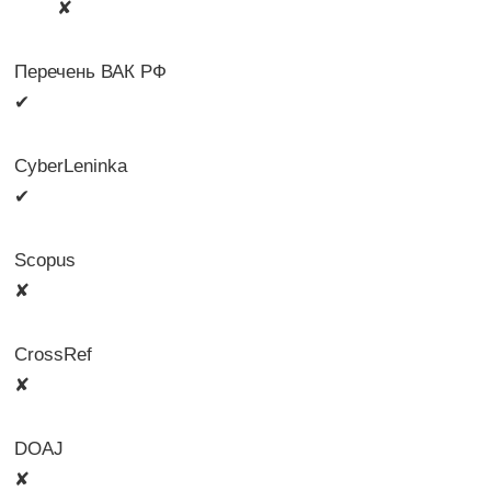
🛈
✘
Перечень ВАК РФ
✔
CyberLeninka
✔
Scopus
✘
CrossRef
✘
DOAJ
✘