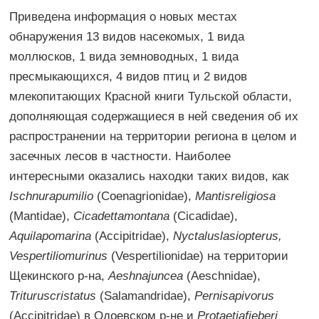
Приведена информация о новых местах
обнаружения 13 видов насекомых, 1 вида
моллюсков, 1 вида земноводных, 1 вида
пресмыкающихся, 4 видов птиц и 2 видов
млекопитающих Красной книги Тульской области,
дополняющая содержащиеся в ней сведения об их
распространении на территории региона в целом и
засечных лесов в частности. Наиболее
интересными оказались находки таких видов, как
Ischnurapumilio
(Coenagrionidae),
Mantisreligiosa
(Mantidae),
Cicadettamontana
(Cicadidae),
Aquilapomarina
(Accipitridae),
Nyctaluslasiopterus,
Vespertiliomurinus
(Vespertilionidae) на территории
Щекинского р-на,
Aeshnajuncea
(Aeschnidae),
Trituruscristatus
(Salamandridae),
Pernisapivorus
(Accipitridae) в Одоевском р-не и
Protaetiafieberi