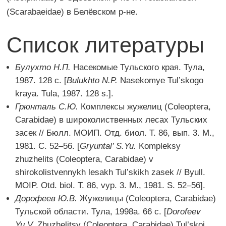
(Scarabaeidae) в Белёвском р-не.
Список литературы
Булухто Н.П.
Насекомые Тульского края. Тула,
1987. 128 с. [
Bulukhto
N
.P
.
Nasekomye Tul’skogo
kraya. Tula, 1987. 128 s.].
Грюнталь С.Ю.
Комплексы жужелиц (Coleoptera,
Carabidae) в широколиственных лесах Тульских
засек // Бюлл. МОИП. Отд. биол. Т. 86, вып. 3. М.,
1981. С. 52–56. [
Gryuntal
’ S
.Yu
.
Kompleksy
zhuzhelits (Coleoptera, Carabidae) v
shirokolistvennykh lesakh Tul’skikh zasek // Byull.
MOIP. Otd. biol. T. 86, vyp. 3. M., 1981. S. 52–56].
Дорофеев Ю.В.
Жужелицы (Coleoptera, Carabidae)
Тульской области. Тула, 1998а. 66 с. [
Dorofeev
Yu.V.
Zhuzhelitsy (Coleoptera, Carabidae) Tul’skoj