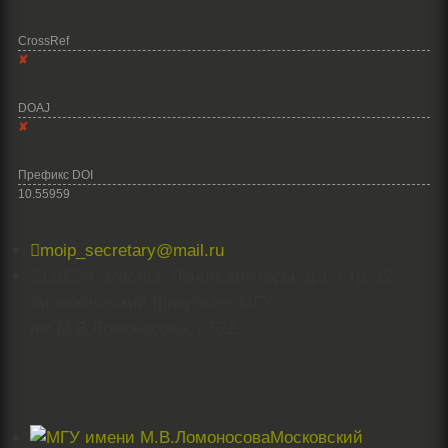
CrossRef
✘
DOAJ
✘
Префикс DOI
10.55959

moip_secretary@mail.ru

119234. Москва, Ленинские горы, д.1, стр. 12,
биологический факультет МГУ
им.М.В.Ломоносова, к.522.
Московский