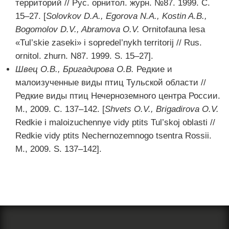
территорий // Рус. орнитол. журн. №87. 1999. С.
15–27. [
Solovkov
D
.A
., Egorova
N
.A
., Kostin
A
.B
.,
Bogomolov
D
.V
., Abramova
O
.V
.
Ornitofauna lesa
«Tul’skie zaseki» i sopredel’nykh territorij // Rus.
ornitol. zhurn. N87. 1999. S. 15–27].
Швец О.В., Бригадирова О.В.
Редкие и
малоизученные виды птиц Тульской области //
Редкие виды птиц Нечерноземного центра России.
М., 2009. С. 137–142. [
Shvets
O
.V
., Brigadirova
O
.V
.
Redkie i maloizuchennye vidy ptits Tul’skoj oblasti //
Redkie vidy ptits Nechernozemnogo tsentra Rossii.
M., 2009. S. 137–142].