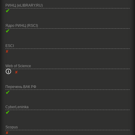
РИНЦ (eLIBRARY.RU)
✔
Ядро РИНЦ (RSCI)
✔
ESCI
✘
Web of Science
🛈
✘
Перечень ВАК РФ
✔
CyberLeninka
✔
Scopus
✘