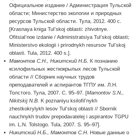
Официальное издание / Администрация Тульской
области; Министерство экологии и природных
ресурсов Тульской области. Тула, 2012. 400 с.
[Krasnaya kniga Tul’skoj oblasti: zhivotnye.
Ofitsial’noe izdanie / Administratsiya Tul’skoj oblasti;
Ministerstvo ekologii i prirodnykh resursov Tul’skoj
oblasti. Tula, 2012. 400 s.].
Мамонтов С.Н., Никитский Н.Б.
К познанию
ксилофильных жесткокрылых лесов Тульской
области // Сборник научных трудов
преподавателей и аспирантов ТГПУ им. Л.Н.
Толстого. Тула, 2007. С. 95–97. [
Mamontov
S
.N
.,
Nikitskij
N
.B
.
K poznaniyu ksilofil’nykh
zhestkokrylykh lesov Tul’skoj oblasti // Sbornik
nauchnykh trudov prepodavatelej i aspirantov TGPU
im. L.N. Tolstogo. Tula, 2007. S. 95–97].
Никитский Н.Б., Мамонтов С.Н.
Новые данные о