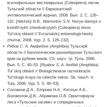
ксилофильных жесткокрылых (Coleoptera) лесов
Тульской области // Евразиатский
энтомологический журнал, 2008. Вып. 2. С. 126–
132. [
Nikitskij
N
.B
., Mamontov
S
.N
.
Novye dannye o
ksilofil’nykh zhestkokrylykh (Coleoptera) lesov
Tul’skoj oblasti // Evraziatskij entomologicheskij
zhurnal, 2008. Vyp. 2. S. 126–132].
Рябов С. А.
Амфибии (Amphibia) Тульской
области // Биологическое разнообразие Тульского
края на рубеже веков. Сб. науч. тр. Тула, 2006.
Вып. 5. С. 40–53. [
Ryabov
S
. A
.
Amfibii (Amphibia)
Tul`skoj oblasti // Biologicheskoe raznoobrazie
Tul’skogo kraya na rubezhe vekov. Sb. nauch. tr.
Tula, 2006. Vyp. 5. S. 40–53].
Соловков Д.А., Егорова Н.А., Костин А.Б.,
Богомолов Д.В., Абрамова О.В.
Орнитофауна
леса «Тульские засеки» и сопредельных