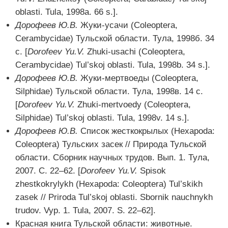
oblasti. Tula, 1998a. 66 s.].
Дорофеев Ю.В.
Жуки-усачи (Coleoptera,
Cerambycidae) Тульской области. Тула, 1998б. 34
с. [
Dorofeev Yu.V.
Zhuki-usachi (Coleoptera,
Cerambycidae) Tul’skoj oblasti. Tula, 1998b. 34 s.].
Дорофеев Ю.В.
Жуки-мертвоеды (Coleoptera,
Silphidae) Тульской области. Тула, 1998в. 14 с.
[
Dorofeev Yu.V.
Zhuki-mertvoedy (Coleoptera,
Silphidae) Tul’skoj oblasti. Tula, 1998v. 14 s.].
Дорофеев Ю.В.
Cписок жесткокрылых (Hexapoda:
Coleoptera) Тульских засек // Природа Тульской
области. Сборник научных трудов. Вып. 1. Тула,
2007. С. 22–62. [
Dorofeev
Yu
.V
.
Spisok
zhestkokrylykh (Hexapoda: Coleoptera) Tul’skikh
zasek // Priroda Tul’skoj oblasti. Sbornik nauchnykh
trudov. Vyp. 1. Tula, 2007. S. 22–62].
Красная книга Тульской области: животные.