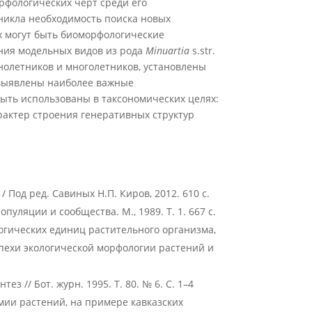
рфологических черт среди его
никла необходимость поиска новых
х могут быть биоморфологические
ния модельных видов из рода
Minuartia
s.str.
нолетников и многолетников, установлены
выявлены наиболее важные
ыть использованы в таксономических целях:
рактер строения генеративных структур
од ред. Савиных Н.П. Киров, 2012. 610 с.
опуляции и сообщества. М., 1989. Т. 1. 667 с.
логических единиц растительного организма,
пехи экологической морфологии растений и
з // Бот. журн. 1995. Т. 80. № 6. С. 1–4
мии растений, на примере кавказских