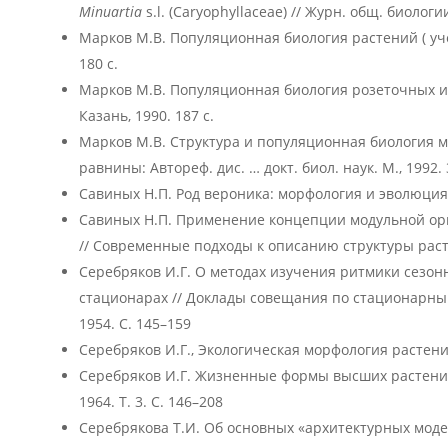
Minuartia
s.l. (Сaryophyllaceae) // Журн. общ. биологии
Марков М.В. Популяционная биология растений ( уче
180 c.
Марков М.В. Популяционная биология розеточных и
Казань, 1990. 187 с.
Марков М.В. Структура и популяционная биология м
равнины: Автореф. дис. … докт. биол. наук. М., 1992. 
Савиных Н.П. Род вероника: морфология и эволюция 
Савиных Н.П. Применение концепции модульной ор
// Современные подходы к описанию структуры расте
Серебряков И.Г. О методах изучения ритмики сезон
стационарах // Доклады совещания по стационарным
1954. С. 145–159
Серебряков И.Г., Экологическая морфология растений 
Серебряков И.Г. Жизненные формы высших растений 
1964. Т. 3. С. 146–208
Серебрякова Т.И. Об основных «архитектурных моде