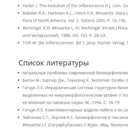
Parkin I. The evolution of the inflorescence // J. Linn. S
Rabeler R.K., Hartman R.L., Utech F.H.
Minuartia
. Flora
Flora of North America. Vol. 5. Oxford, 2005. P. 16–136.
Rechinger K.H.
Minuartia
L. In: Rechinger KH (ed.) Flor
und Verlagsanstalt. 1988. Vol. 163. P. 28–53.
Troll W. Die Infloreszenzen. Bd 1. Jena: Fischer Verlag.
Список литературы
Актуальные проблемы современной биоморфологии / П
Бигон М., Харпер Дж., Таунсенд К. Экология: Особи, п
Гатцук Л.Е. Иерархическая система структурно-био
выделенных на макроморфологическом уровне // Ус
ее влияние на смежные науки. М., 1994. С. 18–19
Гатцук Л.Е. Комплементарные модели побега и их синте
Зайченко С.Г., Зернов А.С. Биоморфология в таксоно
Minuartia
s.l. (Сaryophyllaceae) // Журн. общ. биологии