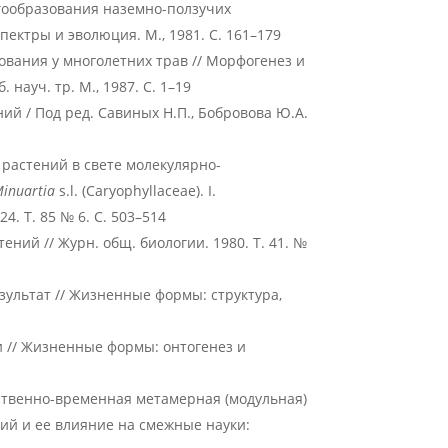
гообразования наземно-ползучих
ектры и эволюция. М., 1981. С. 161–179
ования у многолетних трав // Морфогенез и
науч. тр. М., 1987. С. 1–19
̆ / Под ред. Савиных Н.П., Бобровова Ю.А.
 растений в свете молекулярно-
inuartia
s.l. (Caryophyllaceae). I.
. Т. 85 № 6. С. 503–514
ний // Журн. общ. биологии. 1980. Т. 41. №
зультат // Жизненные формы: структура,
 // Жизненные формы: онтогенез и
нственно-временная метамерная (модульная)
ний и ее влияние на смежные науки: