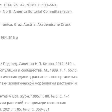
oc. 1914. Vol. 42. N 287. P. 511–563.
 of North America Editorial Committee (eds.),
a Iranica. Graz, Austria: Akademische Druck-
 1964. 615 p
од ред. Савиных Н.П. Киров, 2012. 610 с.
опуляции и сообщества. М., 1989. Т. 1. 667 с.
логических единиц растительного организма,
пехи экологической морфологии растений и
з // Бот. журн. 1995. Т. 80. № 6. С. 1–4
мии растений, на примере кавказских
. 2021. Т. 85. № 5. С. 368–381