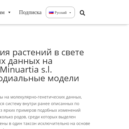
ам
Подписка
Русский
я растений в свете
х данных на
nuartia s.l.
мподиальные модели
ы на молекулярно-генетических данных,
ся систему внутри ранее описанных по
из ярких примеров подобных изменений
сколько родов, среди которых выделен
нены в один таксон исключительно на основе