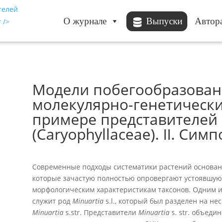
О журнале
Выпуски
Автор
Модели побегообразовани
молекулярно-генетически
примере представителей Mi
(Caryophyllaceae). II. Си
Современные подходы систематики растений основан
которые зачастую полностью опровергают устоявшую
морфологическим характеристикам таксонов. Одним 
служит род
Minuartia
s.l., который был разделен на не
Minuartia
s.str. Представители
Minuartia
s. str. объеди