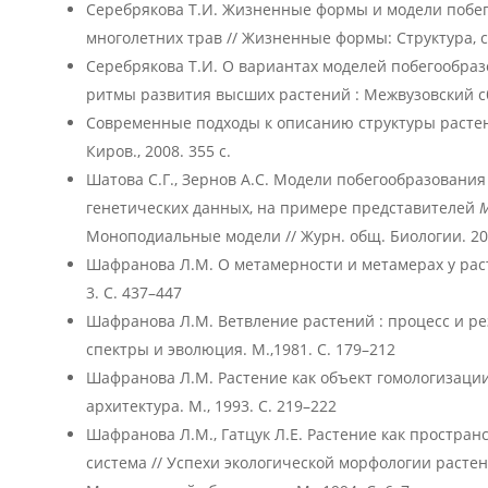
Серебрякова Т.И. Жизненные формы и модели побе
многолетних трав // Жизненные формы: Структура, сп
Серебрякова Т.И. О вариантах моделей побегообраз
ритмы развития высших растений : Межвузовский сб. 
Современные подходы к описанию структуры растении
Киров., 2008. 355 с.
Шатова С.Г., Зернов А.С. Модели побегообразования
генетических данных, на примере представителей
M
Моноподиальные модели // Журн. общ. Биологии. 2024
Шафранова Л.М. О метамерности и метамерах у расте
3. С. 437–447
Шафранова Л.М. Ветвление растений : процесс и ре
спектры и эволюция. М.,1981. С. 179–212
Шафранова Л.М. Растение как объект гомологизации
архитектура. М., 1993. С. 219–222
Шафранова Л.М., Гатцук Л.Е. Растение как простра
система // Успехи экологической морфологии расте