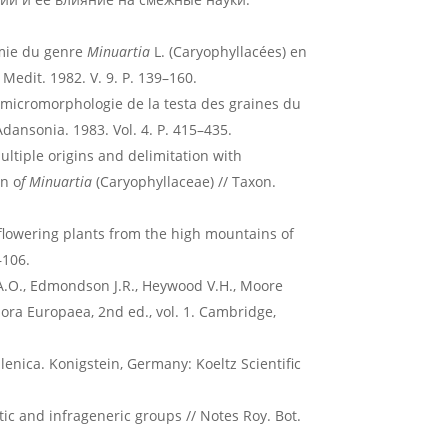
omie du genre
Minuartia
L. (Caryophyllacées) en
 Medit. 1982. V. 9. P. 139–160.
a micromorphologie de la testa des graines du
Adansonia. 1983. Vol. 4. P. 415–435.
ltiple origins and delimitation with
n o
f Minuartia
(Caryophyllaceae) // Taxon.
flowering plants from the high mountains of
–106.
 A.O., Edmondson J.R., Heywood V.H., Moore
lora Europaea, 2nd ed., vol. 1. Cambridge,
ellenica. Konigstein, Germany: Koeltz Scientific
tic and infrageneric groups // Notes Roy. Bot.