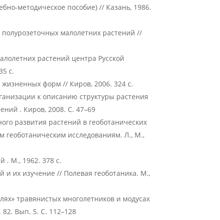
бно-методическое пособие) // Казань, 1986.
 полурозеточных малолетних растений //
алолетних растений центра Русской
35 с.
жизненных форм // Киров, 2006. 324 с.
ганизации к описанию структуры растения
ний . Киров, 2008. С. 47–69
ного развития растений в геоботанических
 геоботаническим исследованиям. Л., М.,
. М., 1962. 378 с.
и их изучение // Полевая геоботаника. М.,
лях» травянистых многолетников и модусах
82. Вып. 5. С. 112–128