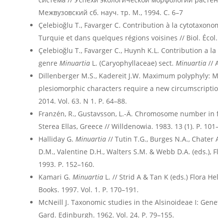
Межвузовский сб. науч. тр. М., 1994. С. 6–7
Çelebioğlu T., Favarger C. Contribution à la cytotaxon
Turquie et dans quelques régions voisines // Biol. Écol.
Çelebioğlu T., Favarger C., Huynh K.L. Contribution a l
genre
Minuartia
L. (Caryophyllaceae) sect.
Minuartia
// 
Dillenberger M.S., Kadereit J.W. Maximum polyphyly: Mu
plesiomorphic characters require a new circumscriptio
2014. Vol. 63. N 1. P. 64–88.
Franzén, R., Gustavsson, L.-Ä. Chromosome number in 
Sterea Ellas, Greece // Willdenowia. 1983. 13 (1). P. 101
Halliday G.
Minuartia
// Tutin T.G., Burges N.A., Chater
D.M., Valentine D.H., Walters S.M. & Webb D.A. (eds.), F
1993. P. 152–160.
Kamari G.
Minuartia
L. // Strid A & Tan K (eds.) Flora H
Books. 1997. Vol. 1. P. 170–191.
McNeill J. Taxonomic studies in the Alsinoideae I: Gene
Gard. Edinburgh. 1962. Vol. 24. P. 79–155.