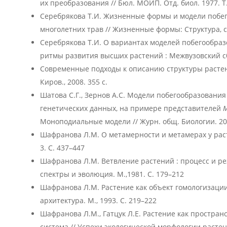
их преобразования // Бюл. МОИП. Отд. биол. 1977. Т. 
Серебрякова Т.И. Жизненные формы и модели побе
многолетних трав // Жизненные формы: Структура, сп
Серебрякова Т.И. О вариантах моделей побегообраз
ритмы развития высших растений : Межвузовский сб. 
Современные подходы к описанию структуры растении
Киров., 2008. 355 с.
Шатова С.Г., Зернов А.С. Модели побегообразования
генетических данных, на примере представителей
M
Моноподиальные модели // Журн. общ. Биологии. 2024
Шафранова Л.М. О метамерности и метамерах у расте
3. С. 437–447
Шафранова Л.М. Ветвление растений : процесс и ре
спектры и эволюция. М.,1981. С. 179–212
Шафранова Л.М. Растение как объект гомологизации
архитектура. М., 1993. С. 219–222
Шафранова Л.М., Гатцук Л.Е. Растение как простра
система // Успехи экологической морфологии расте