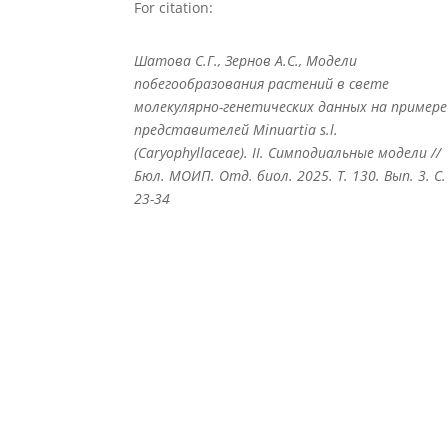
For citation:
Шатова С.Г., Зернов А.С., Модели
побегообразования растений в свете
молекулярно-генетических данных на примере
представителей Minuartia s.l.
(Caryophyllaceae). II. Симподиальные модели //
Бюл. МОИП. Отд. биол. 2025. Т. 130. Вып. 3. С.
23-34