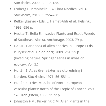
Stockholm, 2000. P. 117–188.
Fröberg L. Pimpinella L. // Flora Nordica. Vol. 6.
Stockholm, 2010. P. 255–260.
Retkeilykasvio / Eds. L. Hämet-Ahti et al. Helsinki,
1998. 656 p.
Heutte T., Bella E. Invasive Plants and Exotic Weeds
of Southeast Alaska. Anchorage, 2003. 79 p.
DAISIE. Handbook of alien species in Europe / Eds.
P. Pysek et al. Heidelberg, 2009. 28+399 p.
(Invading nature. Springer series in invasion
ecology. Vol. 3.)
Hultén E. Atlas över växternas utbredning i
Norden. Stockholm, 1971. 56+531 s.
Hultén E., Fries M. Atlas of North European
vascular plants: north of the Tropic of Cancer. Vols.
1–3. Königstein, 1986. 1172 p.
Johnston F.M., Pickering C.M. Alien Plants in the