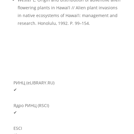
flowering plants in Hawai’i // Alien plant invasions
in native ecosystems of Hawai’i: management and
research. Honolulu, 1992. P. 99–154.
РИНЦ (eLIBRARY.RU)
✔
Ядро РИНЦ (RSCI)
✔
ESCI