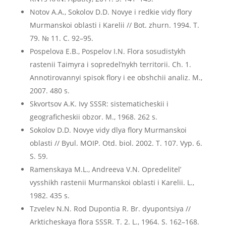
Notov A.A., Sokolov D.D. Novye i redkie vidy flory
Murmanskoi oblasti i Karelii // Bot. zhurn. 1994. T.
79. № 11. C. 92–95.
Pospelova E.B., Pospelov I.N. Flora sosudistykh
rastenii Taimyra i sopredel’nykh territorii. Ch. 1.
Annotirovannyi spisok flory i ee obshchii analiz. M.,
2007. 480 s.
Skvortsov A.K. Ivy SSSR: sistematicheskii i
geograficheskii obzor. M., 1968. 262 s.
Sokolov D.D. Novye vidy dlya flory Murmanskoi
oblasti // Byul. MOIP. Otd. biol. 2002. T. 107. Vyp. 6.
S. 59.
Ramenskaya M.L., Andreeva V.N. Opredelitel’
vysshikh rastenii Murmanskoi oblasti i Karelii. L.,
1982. 435 s.
Tzvelev N.N. Rod Dupontia R. Br. dyupontsiya //
Arkticheskaya flora SSSR. T. 2. L., 1964. S. 162–168.