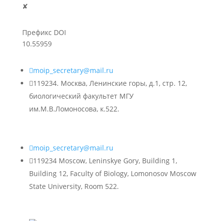
✘
Префикс DOI
10.55959

moip_secretary@mail.ru

119234. Москва, Ленинские горы, д.1, стр. 12,
биологический факультет МГУ
им.М.В.Ломоносова, к.522.

moip_secretary@mail.ru

119234 Moscow, Leninskye Gory, Building 1,
Building 12, Faculty of Biology, Lomonosov Moscow
State University, Room 522.