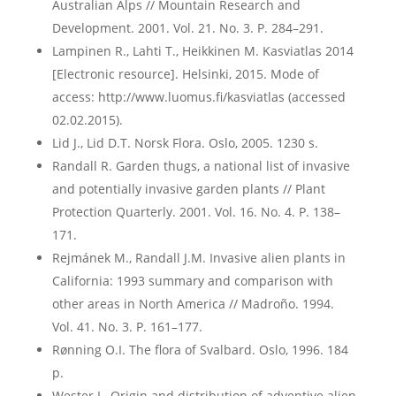
Australian Alps // Mountain Research and
Development. 2001. Vol. 21. No. 3. P. 284–291.
Lampinen R., Lahti T., Heikkinen M. Kasviatlas 2014
[Electronic resource]. Helsinki, 2015. Mode of
access: http://www.luomus.fi/kasviatlas (accessed
02.02.2015).
Lid J., Lid D.T. Norsk Flora. Oslo, 2005. 1230 s.
Randall R. Garden thugs, a national list of invasive
and potentially invasive garden plants // Plant
Protection Quarterly. 2001. Vol. 16. No. 4. P. 138–
171.
Rejmánek M., Randall J.M. Invasive alien plants in
California: 1993 summary and comparison with
other areas in North America // Madroño. 1994.
Vol. 41. No. 3. P. 161–177.
Rønning O.I. The flora of Svalbard. Oslo, 1996. 184
p.
Wester L. Origin and distribution of adventive alien