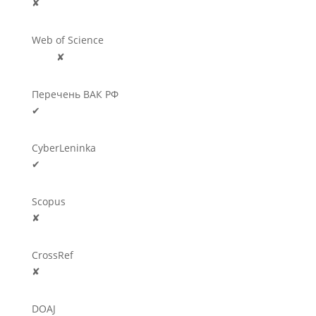
✘
Web of Science
🛈
✘
Перечень ВАК РФ
✔
CyberLeninka
✔
Scopus
✘
CrossRef
✘
DOAJ