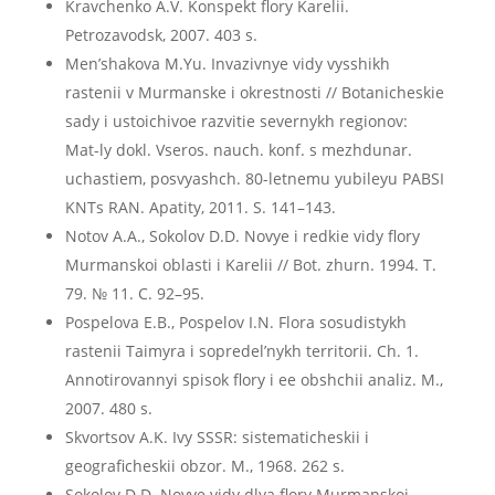
Kravchenko A.V. Konspekt flory Karelii.
Petrozavodsk, 2007. 403 s.
Men’shakova M.Yu. Invazivnye vidy vysshikh
rastenii v Murmanske i okrestnosti // Botanicheskie
sady i ustoichivoe razvitie severnykh regionov:
Mat-ly dokl. Vseros. nauch. konf. s mezhdunar.
uchastiem, posvyashch. 80-letnemu yubileyu PABSI
KNTs RAN. Apatity, 2011. S. 141–143.
Notov A.A., Sokolov D.D. Novye i redkie vidy flory
Murmanskoi oblasti i Karelii // Bot. zhurn. 1994. T.
79. № 11. C. 92–95.
Pospelova E.B., Pospelov I.N. Flora sosudistykh
rastenii Taimyra i sopredel’nykh territorii. Ch. 1.
Annotirovannyi spisok flory i ee obshchii analiz. M.,
2007. 480 s.
Skvortsov A.K. Ivy SSSR: sistematicheskii i
geograficheskii obzor. M., 1968. 262 s.
Sokolov D.D. Novye vidy dlya flory Murmanskoi