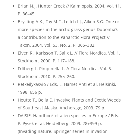
Brian N.J. Hunter Creek // Kalmiopsis. 2004. Vol. 11.
P. 36–45.
Brysting A.K., Fay M.F., Leitch I.J., Aiken S.G. One or
more species in the arctic grass genus Dupontia?:
a contribution to the Panarctic Flora Project //
Taxon. 2004. Vol. 53. No. 2. Р. 365–382.
Elven R., Karlsson T. Salix L. // Flora Nordica. Vol. 1.
Stockholm, 2000. P. 117–188.
Fröberg L. Pimpinella L. // Flora Nordica. Vol. 6.
Stockholm, 2010. P. 255–260.
Retkeilykasvio / Eds. L. Hämet-Ahti et al. Helsinki,
1998. 656 p.
Heutte T., Bella E. Invasive Plants and Exotic Weeds
of Southeast Alaska. Anchorage, 2003. 79 p.
DAISIE. Handbook of alien species in Europe / Eds.
P. Pysek et al. Heidelberg, 2009. 28+399 p.
(Invading nature. Springer series in invasion