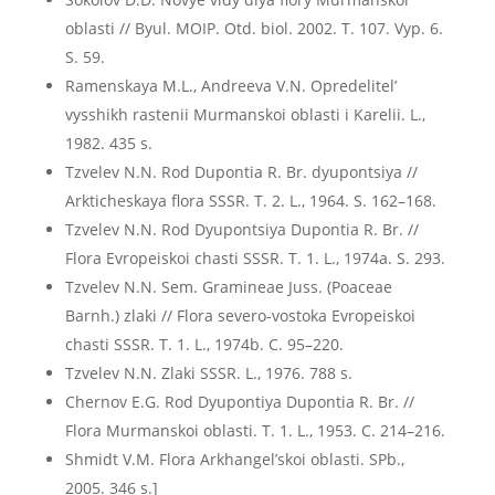
oblasti // Byul. MOIP. Otd. biol. 2002. T. 107. Vyp. 6.
S. 59.
Ramenskaya M.L., Andreeva V.N. Opredelitel’
vysshikh rastenii Murmanskoi oblasti i Karelii. L.,
1982. 435 s.
Tzvelev N.N. Rod Dupontia R. Br. dyupontsiya //
Arkticheskaya flora SSSR. T. 2. L., 1964. S. 162–168.
Tzvelev N.N. Rod Dyupontsiya Dupontia R. Br. //
Flora Evropeiskoi chasti SSSR. T. 1. L., 1974a. S. 293.
Tzvelev N.N. Sem. Gramineae Juss. (Poaceae
Barnh.) zlaki // Flora severo-vostoka Evropeiskoi
chasti SSSR. T. 1. L., 1974b. C. 95–220.
Tzvelev N.N. Zlaki SSSR. L., 1976. 788 s.
Chernov E.G. Rod Dyupontiya Dupontia R. Br. //
Flora Murmanskoi oblasti. T. 1. L., 1953. C. 214–216.
Shmidt V.M. Flora Arkhangel’skoi oblasti. SPb.,
2005. 346 s.]