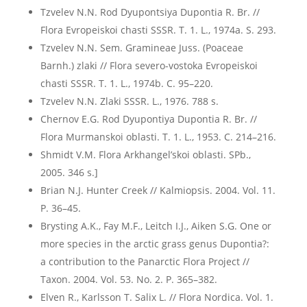
Tzvelev N.N. Rod Dyupontsiya Dupontia R. Br. //
Flora Evropeiskoi chasti SSSR. T. 1. L., 1974a. S. 293.
Tzvelev N.N. Sem. Gramineae Juss. (Poaceae
Barnh.) zlaki // Flora severo-vostoka Evropeiskoi
chasti SSSR. T. 1. L., 1974b. C. 95–220.
Tzvelev N.N. Zlaki SSSR. L., 1976. 788 s.
Chernov E.G. Rod Dyupontiya Dupontia R. Br. //
Flora Murmanskoi oblasti. T. 1. L., 1953. C. 214–216.
Shmidt V.M. Flora Arkhangel’skoi oblasti. SPb.,
2005. 346 s.]
Brian N.J. Hunter Creek // Kalmiopsis. 2004. Vol. 11.
P. 36–45.
Brysting A.K., Fay M.F., Leitch I.J., Aiken S.G. One or
more species in the arctic grass genus Dupontia?:
a contribution to the Panarctic Flora Project //
Taxon. 2004. Vol. 53. No. 2. Р. 365–382.
Elven R., Karlsson T. Salix L. // Flora Nordica. Vol. 1.