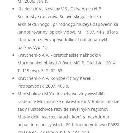
M., 2006. 799 s.
Kiseleva K.V., Novikov V.S., Oktyabreva N.B.
Sosudistye rasteniya Solovetskogo istoriko-
arkhitekturnogo i prirodnogo muzeya-zapovednika
(annotirovannyi spisok vidov). M., 1997. 44 s. (Flora
i fauna muzeev-zapovednikov i natsional’nykh
parkov. Vyp. 1.)
Kravchenko A.V. Floristicheskie nakhodki v
Murmanskoi oblasti // Byul. MOIP. Otd. biol. 2014.
T. 119. Vyp. 3. S. 62–63.
Kravchenko A.V. Konspekt flory Karelii.
Petrozavodsk, 2007. 403 s.
Men’shakova M.Yu. Invazivnye vidy vysshikh
rastenii v Murmanske i okrestnosti // Botanicheskie
sady i ustoichivoe razvitie severnykh regionov:
Mat-ly dokl. Vseros. nauch. konf. s mezhdunar.
uchastiem, posvyashch. 80-letnemu yubileyu PABSI
KNTs RAN. Apatity, 2011. S. 141–143.