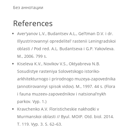
Без аннотации
References
Aver’yanov L.V., Budantsev A.L., Gel’tman D.V. i dr.
Illyustrirovannyi opredelitel’ rastenii Leningradskoi
oblasti / Pod red. A.L. Budantseva i G.P. Yakovleva.
M., 2006. 799 s.
Kiseleva K.V., Novikov V.S., Oktyabreva N.B.
Sosudistye rasteniya Solovetskogo istoriko-
arkhitekturnogo i prirodnogo muzeya-zapovednika
(annotirovannyi spisok vidov). M., 1997. 44 s. (Flora
i fauna muzeev-zapovednikov i natsional’nykh
parkov. Vyp. 1.)
Kravchenko A.V. Floristicheskie nakhodki v
Murmanskoi oblasti // Byul. MOIP. Otd. biol. 2014.
T. 119. Vyp. 3. S. 62–63.