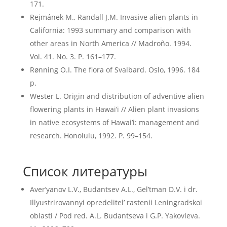
171.
Rejmánek M., Randall J.M. Invasive alien plants in
California: 1993 summary and comparison with
other areas in North America // Madroño. 1994.
Vol. 41. No. 3. P. 161–177.
Rønning O.I. The flora of Svalbard. Oslo, 1996. 184
p.
Wester L. Origin and distribution of adventive alien
flowering plants in Hawai’i // Alien plant invasions
in native ecosystems of Hawai’i: management and
research. Honolulu, 1992. P. 99–154.
Список литературы
Aver’yanov L.V., Budantsev A.L., Gel’tman D.V. i dr.
Illyustrirovannyi opredelitel’ rastenii Leningradskoi
oblasti / Pod red. A.L. Budantseva i G.P. Yakovleva.