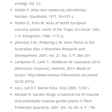
ecology. Vol. 3.)
Hultén E. Atlas över växternas utbredning i
Norden. Stockholm, 1971. 56+531 s.
Hultén E., Fries M. Atlas of North European
vascular plants: north of the Tropic of Cancer. Vols.
1–3. Königstein, 1986. 1172 p.
Johnston F.M., Pickering C.M. Alien Plants in the
Australian Alps // Mountain Research and
Development. 2001. Vol. 21. No. 3. P. 284–291.
Lampinen R., Lahti T., Heikkinen M. Kasviatlas 2014
[Electronic resource]. Helsinki, 2015. Mode of
access: http://www.luomus.fi/kasviatlas (accessed
02.02.2015).
Lid J., Lid D.T. Norsk Flora. Oslo, 2005. 1230 s.
Randall R. Garden thugs, a national list of invasive
and potentially invasive garden plants // Plant
Protection Quarterly. 2001. Vol. 16. No. 4. P. 138–