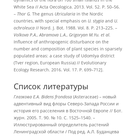
White Sea // Acta Oecologica. 2013. Vol. 52. P. 50–56.
–
Thor
G.
The genus
Utricularia
in the Nordic
countries, with special emphasis on
U. stygia
and
U.
ochroleuca
// Nord. J. Bot. 1988. Vol. 8. P. 213–225. –
Volkova P.A., Abramova L.A., Grigoryan M.Yu. et al.
Influence of anthropogenic disturbance on the
number and composition of plant species in sparsely
populated areas: a case study of Udomlya district
(Tver region, European Russia) // Evolutionary
Ecology Research. 2016. Vol. 17. P. 699–712].
Список литературы
Глазкова Е.А.
Bidens frondosa
(Asteraceae) – новый
адвентивный вид флоры Северо-Запада России и
история его расселения в Восточной Европе // Бот.
журн. 2005. Т. 90. № 10. С. 1525–1540. –
Иллюстрированный определитель растений
Ленинградской области / Под ред. А.Л. Буданцева