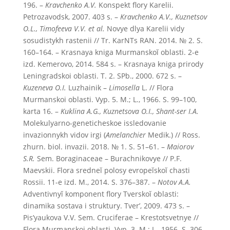
196. –
Kravchenko A.V.
Konspekt flory Karelii.
Petrozavodsk, 2007. 403 s. –
Kravchenko A.V., Kuznetsov
O.L., Timofeeva V.V. et al.
Novye dlya Karelii vidy
sosudistykh rastenii // Tr. KarNTs RAN. 2014. № 2. S.
160–164. – Krasnaya kniga Murmanskoĭ oblasti. 2-e
izd. Kemerovo, 2014. 584 s. – Krasnaya kniga prirody
Leningradskoi oblasti. T. 2. SPb., 2000. 672 s. –
Kuzeneva O.I.
Luzhainik –
Limosella
L. // Flora
Murmanskoi oblasti. Vyp. 5. M.; L., 1966. S. 99–100,
karta 16. –
Kuklina A.G., Kuznetsova O.I., Shant-ser I.A.
Molekulyarno-geneticheskoe issledovanie
invazionnykh vidov irgi (
Amelanchier
Medik.) // Ross.
zhurn. biol. invazii. 2018. № 1. S. 51–61. –
Maiorov
S.R.
Sem. Boraginaceae – Burachnikovye // P.F.
Maevskii. Flora sredneĭ polosy evropeĭskoĭ chasti
Rossii. 11-e izd. M., 2014. S. 376–387. –
Notov A.A.
Adventivnyĭ komponent flory Tverskoĭ oblasti:
dinamika sostava i struktury. Tver’, 2009. 473 s. –
Pis’yaukova V.V. Sem. Cruciferae – Krestotsvetnye //
Flora Murmanskoi oblasti. Vyp. 3. M.; L., 1956. S. 306–