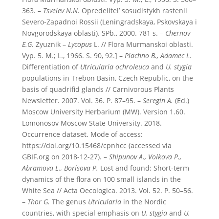
363. –
Tsvelev N.N.
Opredelitel’ sosudistykh rastenii
Severo-Zapadnoi Rossii (Leningradskaya, Pskovskaya i
Novgorodskaya oblasti). SPb., 2000. 781 s. –
Chernov
E.G.
Zyuznik –
Lycopus
L. // Flora Murmanskoi oblasti.
Vyp. 5. M.; L., 1966. S. 90, 92.] –
Plachno B., Adamec L.
Differentiation of
Utricularia ochroleuca
and
U. stygia
populations in Trebon Basin, Czech Republic, on the
basis of quadrifid glands // Carnivorous Plants
Newsletter. 2007. Vol. 36. P. 87–95. –
Seregin A.
(Ed.)
Moscow University Herbarium (MW). Version 1.60.
Lomonosov Moscow State University. 2018.
Occurrence dataset. Mode of access:
https://doi.org/10.15468/cpnhcc (accessed via
GBIF.org on 2018-12-27). –
Shipunov A., Volkova P.,
Abramova L., Borisova P.
Lost and found: Short-term
dynamics of the flora on 100 small islands in the
White Sea // Acta Oecologica. 2013. Vol. 52. P. 50–56.
–
Thor
G.
The genus
Utricularia
in the Nordic
countries, with special emphasis on
U. stygia
and
U.