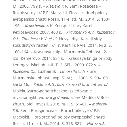
M., 2006. 799 s. –
Kiseleva K.V.
Sem. Rosaceae –
Rozotsvetnye // P.F. Maevskii. Flora sredneĭ polosy
evropeĭskoĭ chasti Rossii. 11-e izd. M., 2014. S. 160–
196. –
Kravchenko A.V.
Konspekt flory Karelii.
Petrozavodsk, 2007. 403 s. –
Kravchenko A.V., Kuznetsov
O.L., Timofeeva V.V. et al.
Novye dlya Karelii vidy
sosudistykh rastenii // Tr. KarNTs RAN. 2014. № 2. S.
160–164. – Krasnaya kniga Murmanskoĭ oblasti. 2-e
izd. Kemerovo, 2014. 584 s. – Krasnaya kniga prirody
Leningradskoi oblasti. T. 2. SPb., 2000. 672 s. –
Kuzeneva O.I.
Luzhainik –
Limosella
L. // Flora
Murmanskoi oblasti. Vyp. 5. M.; L., 1966. S. 99–100,
karta 16. –
Kuklina A.G., Kuznetsova O.I., Shant-ser I.A.
Molekulyarno-geneticheskoe issledovanie
invazionnykh vidov irgi (
Amelanchier
Medik.) // Ross.
zhurn. biol. invazii. 2018. № 1. S. 51–61. –
Maiorov
S.R.
Sem. Boraginaceae – Burachnikovye // P.F.
Maevskii. Flora sredneĭ polosy evropeĭskoĭ chasti
Rossii. 11-e izd. M., 2014. S. 376–387. –
Notov A.A.