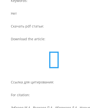
Keywords:
Нет
Скачать pdf статьи:
Download the article:

Ссылка для цитирования:
For citation:
Зубкова М.А., Волкова П.А., Абрамова Л.А., Новые