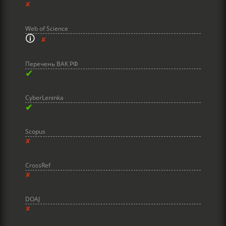
✘
Web of Science
🛈
✘
Перечень ВАК РФ
✔
CyberLeninka
✔
Scopus
✘
CrossRef
✘
DOAJ
✘