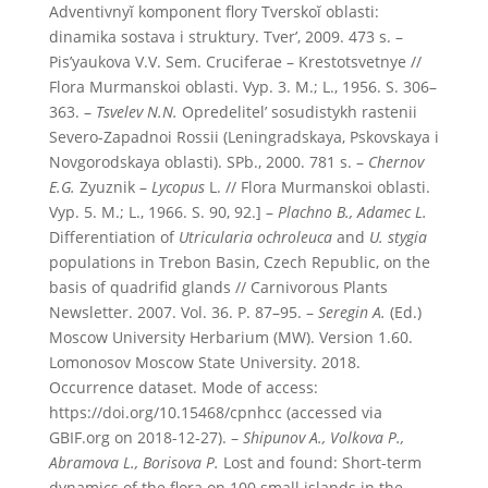
Adventivnyĭ komponent flory Tverskoĭ oblasti:
dinamika sostava i struktury. Tver’, 2009. 473 s. –
Pis’yaukova V.V. Sem. Cruciferae – Krestotsvetnye //
Flora Murmanskoi oblasti. Vyp. 3. M.; L., 1956. S. 306–
363. –
Tsvelev N.N.
Opredelitel’ sosudistykh rastenii
Severo-Zapadnoi Rossii (Leningradskaya, Pskovskaya i
Novgorodskaya oblasti). SPb., 2000. 781 s. –
Chernov
E.G.
Zyuznik –
Lycopus
L. // Flora Murmanskoi oblasti.
Vyp. 5. M.; L., 1966. S. 90, 92.] –
Plachno B., Adamec L.
Differentiation of
Utricularia ochroleuca
and
U. stygia
populations in Trebon Basin, Czech Republic, on the
basis of quadrifid glands // Carnivorous Plants
Newsletter. 2007. Vol. 36. P. 87–95. –
Seregin A.
(Ed.)
Moscow University Herbarium (MW). Version 1.60.
Lomonosov Moscow State University. 2018.
Occurrence dataset. Mode of access:
https://doi.org/10.15468/cpnhcc (accessed via
GBIF.org on 2018-12-27). –
Shipunov A., Volkova P.,
Abramova L., Borisova P.
Lost and found: Short-term
dynamics of the flora on 100 small islands in the