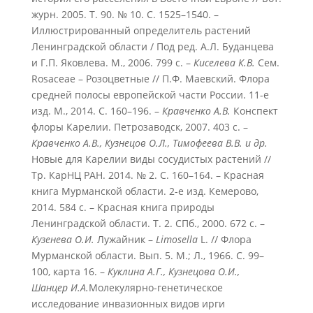
журн. 2005. Т. 90. № 10. С. 1525–1540. –
Иллюстрированный определитель растений
Ленинградской области / Под ред. А.Л. Буданцева
и Г.П. Яковлева. М., 2006. 799 с. –
Киселева К.В.
Сем.
Rosaceae – Розоцветные // П.Ф. Маевский. Флора
средней полосы европейской части России. 11-е
изд. М., 2014. С. 160–196. –
Кравченко А.В.
Конспект
флоры Карелии. Петрозаводск, 2007. 403 с. –
Кравченко А.В., Кузнецов О.Л., Тимофеева В.В. и др.
Новые для Карелии виды сосудистых растений //
Тр. КарНЦ РАН. 2014. № 2. С. 160–164. – Красная
книга Мурманской области. 2-е изд. Кемерово,
2014. 584 с. – Красная книга природы
Ленинградской области. Т. 2. СПб., 2000. 672 с. –
Кузенева
О.И.
Лужайник –
Limosella
L. // Флора
Мурманской области. Вып. 5. М.; Л., 1966. С. 99–
100, карта 16. –
Куклина А.Г., Кузнецова О.И.,
Шанцер И.А.
Молекулярно-генетическое
исследование инвазионных видов ирги