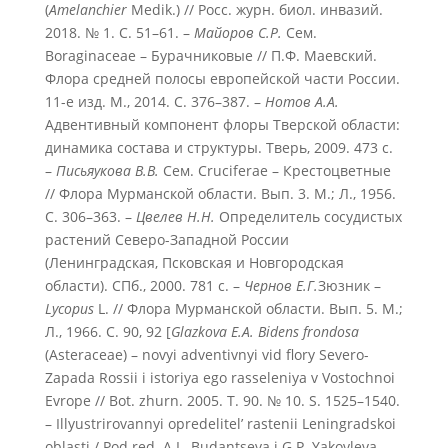
(
Amelanchier
Medik.) // Росс. журн. биол. инвазий.
2018. № 1. С. 51–61. –
Майоров С.Р.
Сем.
Boraginaceae – Бурачниковые // П.Ф. Маевский.
Флора средней полосы европейской части России.
11-е изд. М., 2014. С. 376–387. –
Нотов А.А.
Адвентивный компонент флоры Тверской области:
динамика состава и структуры. Тверь, 2009. 473 с.
–
Письяукова В.В.
Сем. Cruciferae – Крестоцветные
// Флора Мурманской области. Вып. 3. М.; Л., 1956.
С. 306–363. –
Цвелев Н.Н.
Определитель сосудистых
растений Северо-Западной России
(Ленинградская, Псковская и Новгородская
области). СПб., 2000. 781 с. –
Чернов Е.Г.
Зюзник –
Lycopus
L. // Флора Мурманской области. Вып. 5. М.;
Л., 1966. С. 90, 92 [
Glazkova E.A.
Bidens frondosa
(Asteraceae) – novyi adventivnyi vid flory Severo-
Zapada Rossii i istoriya ego rasseleniya v Vostochnoi
Evrope // Bot. zhurn. 2005. T. 90. № 10. S. 1525–1540.
– Illyustrirovannyi opredelitel’ rastenii Leningradskoi
oblasti / Pod red. A.L. Budantseva i G.P. Yakovleva.