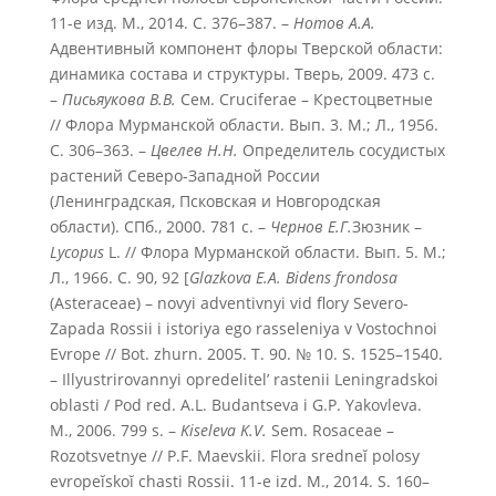
11-е изд. М., 2014. С. 376–387. –
Нотов А.А.
Адвентивный компонент флоры Тверской области:
динамика состава и структуры. Тверь, 2009. 473 с.
–
Письяукова В.В.
Сем. Cruciferae – Крестоцветные
// Флора Мурманской области. Вып. 3. М.; Л., 1956.
С. 306–363. –
Цвелев Н.Н.
Определитель сосудистых
растений Северо-Западной России
(Ленинградская, Псковская и Новгородская
области). СПб., 2000. 781 с. –
Чернов Е.Г.
Зюзник –
Lycopus
L. // Флора Мурманской области. Вып. 5. М.;
Л., 1966. С. 90, 92 [
Glazkova E.A.
Bidens frondosa
(Asteraceae) – novyi adventivnyi vid flory Severo-
Zapada Rossii i istoriya ego rasseleniya v Vostochnoi
Evrope // Bot. zhurn. 2005. T. 90. № 10. S. 1525–1540.
– Illyustrirovannyi opredelitel’ rastenii Leningradskoi
oblasti / Pod red. A.L. Budantseva i G.P. Yakovleva.
M., 2006. 799 s. –
Kiseleva K.V.
Sem. Rosaceae –
Rozotsvetnye // P.F. Maevskii. Flora sredneĭ polosy
evropeĭskoĭ chasti Rossii. 11-e izd. M., 2014. S. 160–