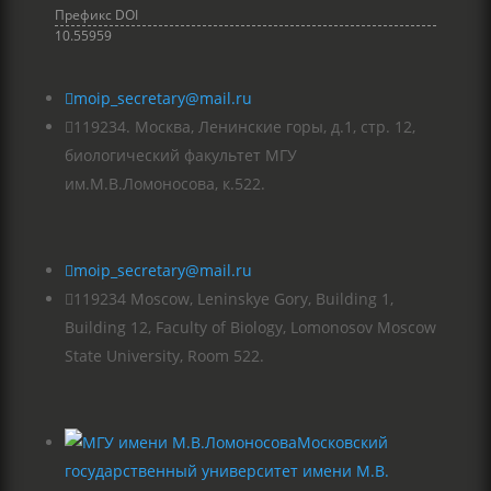
Префикс DOI
10.55959

moip_secretary@mail.ru

119234. Москва, Ленинские горы, д.1, стр. 12,
биологический факультет МГУ
им.М.В.Ломоносова, к.522.

moip_secretary@mail.ru

119234 Moscow, Leninskye Gory, Building 1,
Building 12, Faculty of Biology, Lomonosov Moscow
State University, Room 522.
Московский
государственный университет имени М.В.