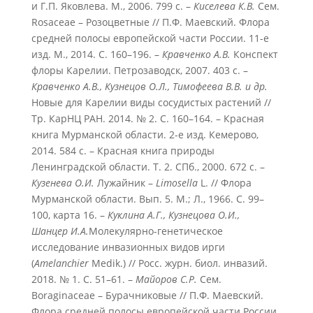
и Г.П. Яковлева. М., 2006. 799 с. –
Киселева К.В.
Сем.
Rosaceae – Розоцветные // П.Ф. Маевский. Флора
средней полосы европейской части России. 11-е
изд. М., 2014. С. 160–196. –
Кравченко А.В.
Конспект
флоры Карелии. Петрозаводск, 2007. 403 с. –
Кравченко А.В., Кузнецов О.Л., Тимофеева В.В. и др.
Новые для Карелии виды сосудистых растений //
Тр. КарНЦ РАН. 2014. № 2. С. 160–164. – Красная
книга Мурманской области. 2-е изд. Кемерово,
2014. 584 с. – Красная книга природы
Ленинградской области. Т. 2. СПб., 2000. 672 с. –
Кузенева
О.И.
Лужайник –
Limosella
L. // Флора
Мурманской области. Вып. 5. М.; Л., 1966. С. 99–
100, карта 16. –
Куклина А.Г., Кузнецова О.И.,
Шанцер И.А.
Молекулярно-генетическое
исследование инвазионных видов ирги
(
Amelanchier
Medik.) // Росс. журн. биол. инвазий.
2018. № 1. С. 51–61. –
Майоров С.Р.
Сем.
Boraginaceae – Бурачниковые // П.Ф. Маевский.
Флора средней полосы европейской части России.