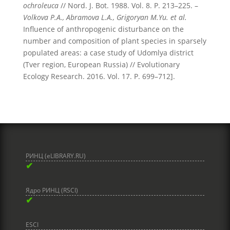
ochroleuca
// Nord. J. Bot. 1988. Vol. 8. P. 213–225. –
Volkova P.A., Abramova L.A., Grigoryan M.Yu. et al.
Influence of anthropogenic disturbance on the
number and composition of plant species in sparsely
populated areas: a case study of Udomlya district
(Tver region, European Russia) // Evolutionary
Ecology Research. 2016. Vol. 17. P. 699–712].
РИНЦ (eLIBRARY.RU)
✔
Ядро РИНЦ (RSCI)
✔
ESCI