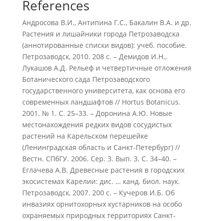
References
Андросова В.И., Антипина Г.С., Бакалин В.А. и др.
Растения и лишайники города Петрозаводска
(аннотированные списки видов): учеб. пособие.
Петрозаводск, 2010. 208 с. – Демидов И.Н.,
Лукашов А.Д. Рельеф и четвертичные отложения
Ботанического сада Петрозаводского
государственного университета, как основа его
современных ландшафтов // Hortus Botanicus.
2001. № 1. С. 25–33. – Доронина А.Ю. Новые
местонахождения редких видов сосудистых
растений на Карельском перешейке
(Ленинградская область и Санкт-Петербург) //
Вестн. СПбГУ. 2006. Сер. 3. Вып. 3. С. 34–40. –
Еглачева А.В. Древесные растения в городских
экосистемах Карелии: дис. … канд. биол. наук.
Петрозаводск, 2007. 200 с. – Кучеров И.Б. Об
инвазиях орнитохорных кустарников на особо
охраняемых природных территориях Санкт-