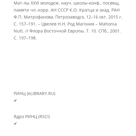
Мат-лы XXVI молодеж. науч. школы-конф., посвящ.
памяти чл.-корр. АН СССР К.О. Кратца и акад. РАН
Ф.П. Митрофанова, Петрозаводск, 12–16 окт. 2015 г.
С. 157–191. – Цвелев Н.Н. Род Магония – Mahonia
Nutt. // Флора Восточной Европы. Т. 10. СПб., 2001.
С. 197–198.
РИНЦ (eLIBRARY.RU)
✔
Ядро РИНЦ (RSCI)
✔