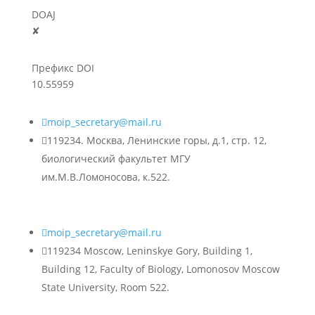
DOAJ
✘
Префикс DOI
10.55959

moip_secretary@mail.ru

119234. Москва, Ленинские горы, д.1, стр. 12,
биологический факультет МГУ
им.М.В.Ломоносова, к.522.

moip_secretary@mail.ru

119234 Moscow, Leninskye Gory, Building 1,
Building 12, Faculty of Biology, Lomonosov Moscow
State University, Room 522.