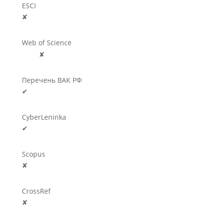
ESCI
✘
Web of Science
🛈
✘
Перечень ВАК РФ
✔
CyberLeninka
✔
Scopus
✘
CrossRef
✘