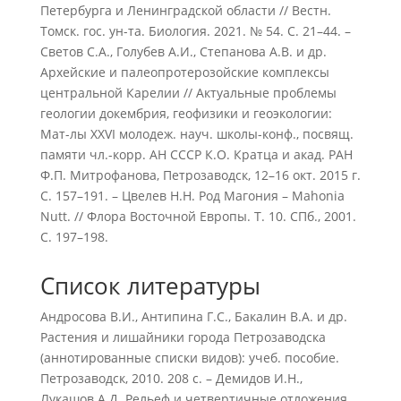
Петербурга и Ленинградской области // Вестн.
Томск. гос. ун-та. Биология. 2021. № 54. С. 21–44. –
Cветов С.А., Голубев А.И., Степанова А.В. и др.
Архейские и палеопротерозойские комплексы
центральной Карелии // Актуальные проблемы
геологии докембрия, геофизики и геоэкологии:
Мат-лы XXVI молодеж. науч. школы-конф., посвящ.
памяти чл.-корр. АН СССР К.О. Кратца и акад. РАН
Ф.П. Митрофанова, Петрозаводск, 12–16 окт. 2015 г.
С. 157–191. – Цвелев Н.Н. Род Магония – Mahonia
Nutt. // Флора Восточной Европы. Т. 10. СПб., 2001.
С. 197–198.
Список литературы
Андросова В.И., Антипина Г.С., Бакалин В.А. и др.
Растения и лишайники города Петрозаводска
(аннотированные списки видов): учеб. пособие.
Петрозаводск, 2010. 208 с. – Демидов И.Н.,
Лукашов А.Д. Рельеф и четвертичные отложения