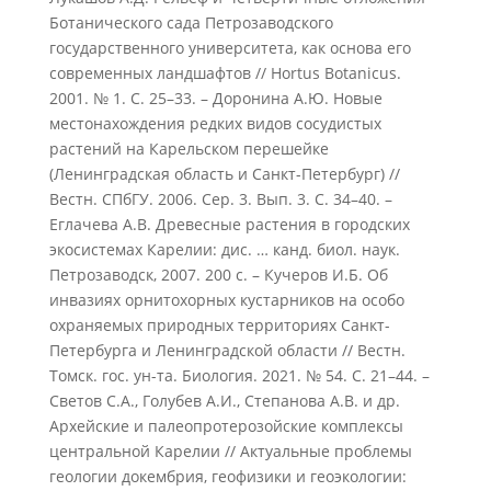
Ботанического сада Петрозаводского
государственного университета, как основа его
современных ландшафтов // Hortus Botanicus.
2001. № 1. С. 25–33. – Доронина А.Ю. Новые
местонахождения редких видов сосудистых
растений на Карельском перешейке
(Ленинградская область и Санкт-Петербург) //
Вестн. СПбГУ. 2006. Сер. 3. Вып. 3. С. 34–40. –
Еглачева А.В. Древесные растения в городских
экосистемах Карелии: дис. … канд. биол. наук.
Петрозаводск, 2007. 200 с. – Кучеров И.Б. Об
инвазиях орнитохорных кустарников на особо
охраняемых природных территориях Санкт-
Петербурга и Ленинградской области // Вестн.
Томск. гос. ун-та. Биология. 2021. № 54. С. 21–44. –
Cветов С.А., Голубев А.И., Степанова А.В. и др.
Архейские и палеопротерозойские комплексы
центральной Карелии // Актуальные проблемы
геологии докембрия, геофизики и геоэкологии: