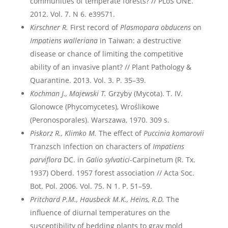
communities of temperate forests? // PLoS ONE.
2012. Vol. 7. N 6. e39571.
Kirschner R.
First record of
Plasmopara obducens
on
Impatiens walleriana
in Taiwan: a destructive
disease or chance of limiting the competitive
ability of an invasive plant? // Plant Pathology &
Quarantine. 2013. Vol. 3. P. 35–39.
Kochman J., Majewski T.
Grzyby (Mycota). T. IV.
Glonowce (Phycomycetes), Wroślikowe
(Peronosporales). Warszawa, 1970. 309 s.
Piskorz R., Klimko M.
The effect of
Puccinia komarovii
Tranzsch infection on characters of
Impatiens
parviflora
DC. in
Galio sylvatici
-Carpinetum (R. Tx.
1937) Oberd. 1957 forest association // Acta Soc.
Bot. Pol. 2006. Vol. 75. N 1. P. 51–59.
Pritchard P.M., Hausbeck M.K., Heins, R.D.
The
influence of diurnal temperatures on the
susceptibility of bedding plants to gray mold