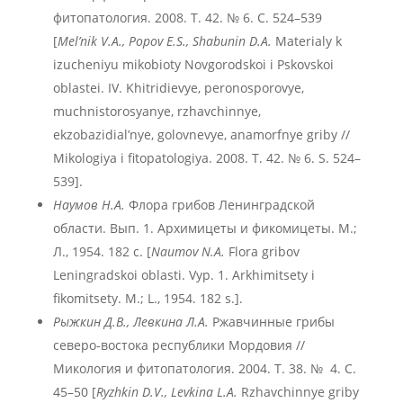
фитопатология. 2008. Т. 42. № 6. С. 524–539
[
Mel
’nik
V
.A
., Popov
E
.S
., Shabunin
D
.A
.
Materialy k
izucheniyu mikobioty Novgorodskoi i Pskovskoi
oblastei. IV. Khitridievye, peronosporovye,
muchnistorosyanye, rzhavchinnye,
ekzobazidial’nye, golovnevye, anamorfnye griby //
Mikologiya i fitopatologiya. 2008. T. 42. № 6. S. 524–
539].
Наумов Н.А.
Флора грибов Ленинградской
области. Вып. 1. Архимицеты и фикомицеты. М.;
Л., 1954. 182 с. [
Naumov N.A.
Flora gribov
Leningradskoi oblasti. Vyp. 1. Arkhimitsety i
fikomitsety. M.; L., 1954. 182 s.].
Рыжкин Д.В., Левкина Л.А.
Ржавчинные грибы
северо-востока республики Мордовия //
Микология и фитопатология. 2004. Т. 38. № 4. С.
45–50 [
Ryzhkin
D
.V
., Levkina
L
.A
.
Rzhavchinnye griby