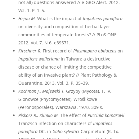
not all) questions answered // e-GRO Alert. 2012.
Vol. 1. P. 1–5.
Hejda M.
What is the impact of
Impatiens
parviflora
on diversity and composition of herbal layer
communities of temperate forests? // PLoS ONE.
2012. Vol. 7. N 6. e39571.
Kirschner R.
First record of
Plasmopara obducens
on
Impatiens walleriana
in Taiwan: a destructive
disease or chance of limiting the competitive
ability of an invasive plant? // Plant Pathology &
Quarantine. 2013. Vol. 3. P. 35–39.
Kochman J., Majewski T.
Grzyby (Mycota). T. IV.
Glonowce (Phycomycetes), Wroślikowe
(Peronosporales). Warszawa, 1970. 309 s.
Piskorz R., Klimko M.
The effect of
Puccinia komarovii
Tranzsch infection on characters of
Impatiens
parviflora
DC. in
Galio sylvatici
-Carpinetum (R. Tx.