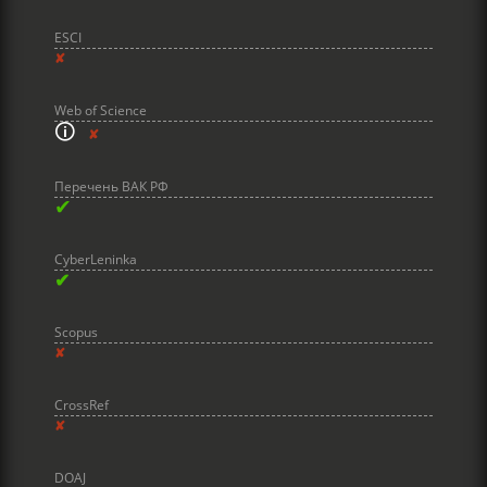
ESCI
✘
Web of Science
🛈
✘
Перечень ВАК РФ
✔
CyberLeninka
✔
Scopus
✘
CrossRef
✘
DOAJ