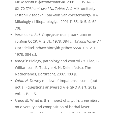
Микология и фитопатология. 2001. Т. 35. № 5. С.
62–70 [
Tikhomirova
I
.N
., Tobias
A
.V
.
Mikromitsety
rastenii v sadakh i parkakh Sankt-Peterburga. II //
Mikologiya i fitopatologiya. 2001.T. 35. № 5. S. 62–
70].
Ульянищев В.И.
Определитель ржавчинных
грибов СССР. Ч. 2. Л., 1978. 384 с. [
Ul’yanishchev V.I.
Opredelitel’ rzhavchinnykh gribov SSSR. Ch. 2. L.,
1978. 384 s.].
Botrytis
: Biology, pathology and control / Y. Elad, B.
Williamson, P. Tudzynski, N. Delen (eds.). The
Netherlands, Dordrecht, 2007. 403 p.
Catlin N.
Downy mildew of impatiens – some (but
not all) questions answered // e-GRO Alert. 2012.
Vol. 1. P. 1–5.
Hejda M.
What is the impact of
Impatiens
parviflora
on diversity and composition of herbal layer