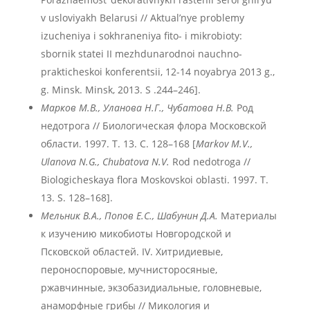
v usloviyakh Belarusi // Aktual’nye problemy
izucheniya i sokhraneniya fito- i mikrobioty:
sbornik statei II mezhdunarodnoi nauchno-
prakticheskoi konferentsii, 12-14 noyabrya 2013 g.,
g. Minsk. Minsk, 2013. S .244–246].
Марков М.В., Уланова Н.Г., Чубатова Н.В.
Род
недотрога // Биологическая флора Московской
области. 1997. Т. 13. С. 128–168 [
Markov M.V.,
Ulanova N.G., Chubatova N.V.
Rod nedotroga //
Biologicheskaya flora Moskovskoi oblasti. 1997. T.
13. S. 128–168].
Мельник В.А., Попов Е.С., Шабунин Д.А.
Материалы
к изучению микобиоты Новгородской и
Псковской областей. IV. Хитридиевые,
пероноспоровые, мучнисторосяные,
ржавчинные, экзобазидиальные, головневые,
анаморфные грибы // Микология и