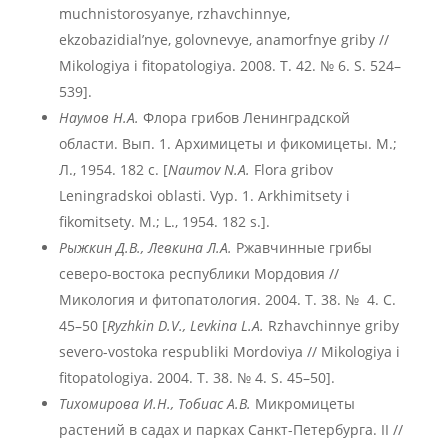
muchnistorosyanye, rzhavchinnye,
ekzobazidial’nye, golovnevye, anamorfnye griby //
Mikologiya i fitopatologiya. 2008. T. 42. № 6. S. 524–
539].
Наумов Н.А.
Флора грибов Ленинградской
области. Вып. 1. Архимицеты и фикомицеты. М.;
Л., 1954. 182 с. [
Naumov N.A.
Flora gribov
Leningradskoi oblasti. Vyp. 1. Arkhimitsety i
fikomitsety. M.; L., 1954. 182 s.].
Рыжкин Д.В., Левкина Л.А.
Ржавчинные грибы
северо-востока республики Мордовия //
Микология и фитопатология. 2004. Т. 38. № 4. С.
45–50 [
Ryzhkin
D
.V
., Levkina
L
.A
.
Rzhavchinnye griby
severo-vostoka respubliki Mordoviya // Mikologiya i
fitopatologiya. 2004. T. 38. № 4. S. 45–50].
Тихомирова И.Н., Тобиас А.В.
Микромицеты
растений в садах и парках Санкт-Петербурга. II //