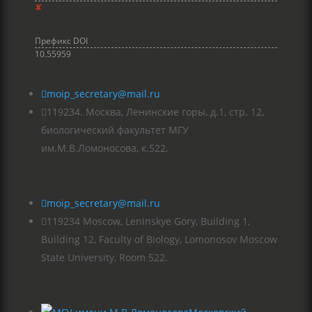
✘
Префикс DOI
10.55959

moip_secretary@mail.ru

119234. Москва, Ленинские горы, д.1, стр. 12,
биологический факультет МГУ
им.М.В.Ломоносова, к.522.

moip_secretary@mail.ru

119234 Moscow, Leninskye Gory, Building 1,
Building 12, Faculty of Biology, Lomonosov Moscow
State University, Room 522.