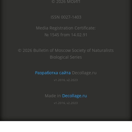
© 2026 МОИП
ISSN 0027-1403
Media Registration Certificate:
№ 1545 from 14.02.91
© 2026 Bulletin of Moscow Society of Naturalists
Biological Series
Разработка сайта
Decollage.ru
v1.2016, v2.2023
Made in
Decollage.ru
v1.2016, v2.2023