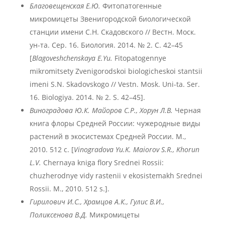
Благовещенская Е.Ю.
Фитопатогенные
микромицеты Звенигородской биологической
станции имени С.Н. Скадовского // Вестн. Моск.
ун-та. Сер. 16. Биология. 2014. № 2. С. 42–45
[
Blagoveshchenskaya
E
.Yu
.
Fitopatogennye
mikromitsety Zvenigorodskoi biologicheskoi stantsii
imeni S.N. Skadovskogo // Vestn. Mosk. Uni-ta. Ser.
16. Biologiya. 2014. № 2. S. 42–45].
Виноградова Ю.К. Майоров С.Р., Хорун Л.В.
Черная
книга флоры Средней России: чужеродные виды
растений в экосистемах Средней России. М.,
2010. 512 с. [
Vinogradova
Yu
.K
. Maiorov
S
.R
., Khorun
L
.V
.
Chernaya kniga flory Srednei Rossii:
chuzherodnye vidy rastenii v ekosistemakh Srednei
Rossii. M., 2010. 512 s.].
Гирилович И.С., Храмцов А.К., Гулис В.И.,
Поликсенова В.Д.
Микромицеты