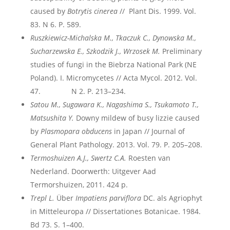
caused by
Botrytis
cinerea
// Plant Dis. 1999. Vol.
83. N 6. P. 589.
Ruszkiewicz-Michalska M., Tkaczuk C., Dynowska M.,
Sucharzewska E., Szkodzik J., Wrzosek M.
Preliminary
studies of fungi in the Biebrza National Park (NE
Poland). I. Micromycetes // Acta Mycol. 2012. Vol.
47. N 2. P. 213–234.
Satou M., Sugawara K., Nagashima S., Tsukamoto T.,
Matsushita Y.
Downy mildew of busy lizzie caused
by
Plasmopara obducens
in Japan // Journal of
General Plant Pathology. 2013. Vol. 79. P. 205–208.
Termoshuizen A.J., Swertz C.A.
Roesten van
Nederland. Doorwerth: Uitgever Aad
Termorshuizen, 2011. 424 p.
Trepl L.
Über
Impatiens parviflora
DC. als Agriophyt
in Mitteleuropa // Dissertationes Botanicae. 1984.
Bd 73. S. 1–400.