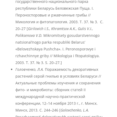
государственного национального парка
республики Беларусь Беловежская Пуща. I.
Пероноспоровые и ржавчинные грибы //
Микология и фитопатология. 2003. Т. 37. № 3. С.
20–27 [
Girilovich
I
.S
., Khramtsov
A
.K
., Gulis
V
.I
.,
Poliksenova
V
.D
.
Mikromitsety gosudarstvennogo
natsional’nogo parka respubliki Belarus’
«Belovezhskaya Pushcha». I. Peronosporovye i
rzhavchinnye griby // Mikologiya i fitopatologiya.
2003. T. 37. № 3. S. 20–27.]
Головченко, Л.А.
Поражаемость декоративных
растений серой гнилью в условиях Беларуси //
Актуальные проблемы изучения и сохранения
фито- и микробиоты: сборник статей II
международной научно-практической
конференции, 12–14 ноября 2013 г., г. Минск.
Минск, 2013. С. 244–246 [
Golovchenko
, L
.A
.
Porazhaemost’ dekorativnykh rastenii seroi gnil’yu