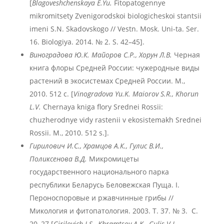
[
Blagoveshchenskaya
E
.Yu
.
Fitopatogennye
mikromitsety Zvenigorodskoi biologicheskoi stantsii
imeni S.N. Skadovskogo // Vestn. Mosk. Uni-ta. Ser.
16. Biologiya. 2014. № 2. S. 42–45].
Виноградова Ю.К. Майоров С.Р., Хорун Л.В.
Черная
книга флоры Средней России: чужеродные виды
растений в экосистемах Средней России. М.,
2010. 512 с. [
Vinogradova
Yu
.K
. Maiorov
S
.R
., Khorun
L
.V
.
Chernaya kniga flory Srednei Rossii:
chuzherodnye vidy rastenii v ekosistemakh Srednei
Rossii. M., 2010. 512 s.].
Гирилович И.С., Храмцов А.К., Гулис В.И.,
Поликсенова В.Д.
Микромицеты
государственного национального парка
республики Беларусь Беловежская Пуща. I.
Пероноспоровые и ржавчинные грибы //
Микология и фитопатология. 2003. Т. 37. № 3. С.
20–27 [
Girilovich
I
.S
., Khramtsov
A
.K
., Gulis
V
.I
.,