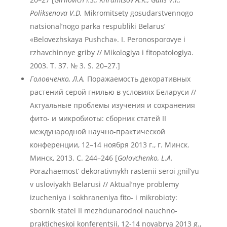
Poliksenova
V
.D
.
Mikromitsety gosudarstvennogo
natsional’nogo parka respubliki Belarus’
«Belovezhskaya Pushcha». I. Peronosporovye i
rzhavchinnye griby // Mikologiya i fitopatologiya.
2003. T. 37. № 3. S. 20–27.]
Головченко, Л.А.
Поражаемость декоративных
растений серой гнилью в условиях Беларуси //
Актуальные проблемы изучения и сохранения
фито- и микробиоты: сборник статей II
международной научно-практической
конференции, 12–14 ноября 2013 г., г. Минск.
Минск, 2013. С. 244–246 [
Golovchenko
, L
.A
.
Porazhaemost’ dekorativnykh rastenii seroi gnil’yu
v usloviyakh Belarusi // Aktual’nye problemy
izucheniya i sokhraneniya fito- i mikrobioty:
sbornik statei II mezhdunarodnoi nauchno-
prakticheskoi konferentsii, 12-14 noyabrya 2013 g.,