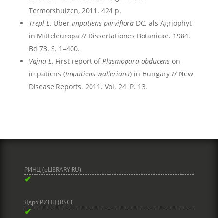
Termorshuizen, 2011. 424 p.
Trepl L.
Über
Impatiens parviflora
DC. als Agriophyt
in Mitteleuropa // Dissertationes Botanicae. 1984.
Bd 73. S. 1–400.
Vajna L.
First report of
Plasmopara obducens
on
impatiens (
Impatiens walleriana
) in Hungary // New
Disease Reports. 2011. Vol. 24. P. 13.
РИНЦ (eLIBRARY.RU)
✔
Ядро РИНЦ (RSCI)
✔