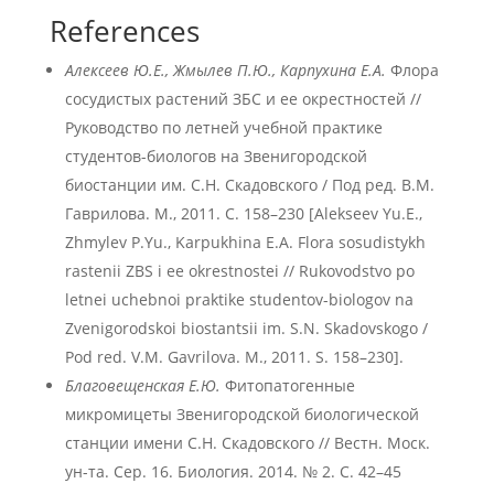
References
Алексеев Ю.Е., Жмылев П.Ю., Карпухина Е.А.
Флора
сосудистых растений ЗБС и ее окрестностей //
Руководство по летней учебной практике
студентов-биологов на Звенигородской
биостанции им. С.Н. Скадовского / Под ред. В.М.
Гаврилова. М., 2011. С. 158–230 [Alekseev Yu.E.,
Zhmylev P.Yu., Karpukhina E.A. Flora sosudistykh
rastenii ZBS i ee okrestnostei // Rukovodstvo po
letnei uchebnoi praktike studentov-biologov na
Zvenigorodskoi biostantsii im. S.N. Skadovskogo /
Pod red. V.M. Gavrilova. M., 2011. S. 158–230].
Благовещенская Е.Ю.
Фитопатогенные
микромицеты Звенигородской биологической
станции имени С.Н. Скадовского // Вестн. Моск.
ун-та. Сер. 16. Биология. 2014. № 2. С. 42–45