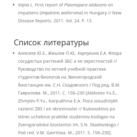
Vajna L.
First report of
Plasmopara obducens
on
impatiens (
Impatiens walleriana
) in Hungary // New
Disease Reports. 2011. Vol. 24. P. 13.
Список литературы
Алексеев Ю.Е., Жмылев П.Ю., Карпухина Е.А.
Флора
сосудистых растений ЗБС и ее окрестностей //
Руководство по летней учебной практике
студентов-биологов на Звенигородской
биостанции им. С.Н. Скадовского / Под ред. В.М.
Гаврилова. М., 2011. С. 158–230 [Alekseev Yu.E.,
Zhmylev P.Yu., Karpukhina E.A. Flora sosudistykh
rastenii ZBS i ee okrestnostei // Rukovodstvo po
letnei uchebnoi praktike studentov-biologov na
Zvenigorodskoi biostantsii im. S.N. Skadovskogo /
Pod red. V.M. Gavrilova. M., 2011. S. 158–230].