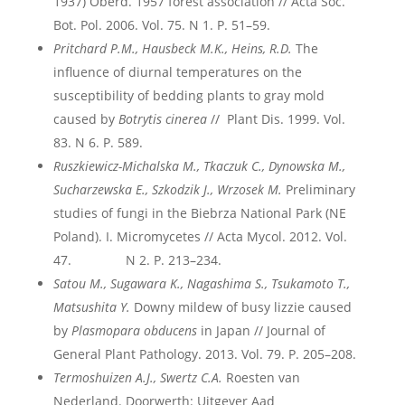
1937) Oberd. 1957 forest association // Acta Soc.
Bot. Pol. 2006. Vol. 75. N 1. P. 51–59.
Pritchard P.M., Hausbeck M.K., Heins, R.D.
The
influence of diurnal temperatures on the
susceptibility of bedding plants to gray mold
caused by
Botrytis
cinerea
// Plant Dis. 1999. Vol.
83. N 6. P. 589.
Ruszkiewicz-Michalska M., Tkaczuk C., Dynowska M.,
Sucharzewska E., Szkodzik J., Wrzosek M.
Preliminary
studies of fungi in the Biebrza National Park (NE
Poland). I. Micromycetes // Acta Mycol. 2012. Vol.
47. N 2. P. 213–234.
Satou M., Sugawara K., Nagashima S., Tsukamoto T.,
Matsushita Y.
Downy mildew of busy lizzie caused
by
Plasmopara obducens
in Japan // Journal of
General Plant Pathology. 2013. Vol. 79. P. 205–208.
Termoshuizen A.J., Swertz C.A.
Roesten van
Nederland. Doorwerth: Uitgever Aad