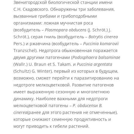
Звенигородской биологической станции имени
С.Н. Скадовского. Обнаружены три заболевания,
вызванные грибами и грибоподобными
организмами: ложная мучнистая роса
(возбудитель –
Plasmopara
obducens
(J. Schröt.) J.
Schröt.), серая гниль (возбудитель –
Botrytis
cinerea
Pers.) и ржавчина (возбудитель –
Puccinia
komarovii
Tranzschel). Недотрога обыкновенная поражается
двумя другими патогенами (
Podosphaera
balsaminae
(Wallr.) U. Braun et S. Takam. и
Puccinia
argentata
(Schultz) G. Winter), первый из которых в будущем,
возможно, сможет перейти к паразитированию на
недотроге мелкоцветковой. Развитие патогенов
имеет выраженную сезонную и многолетнюю
динамику. Наиболее важными для недотроги
мелкоцветковой патогены –
P. obducens
и
B.
cinerea
(ранее для этого растения не отмеченные),
которые снижают семенную продуктивность и
могут приводить к гибели растений.