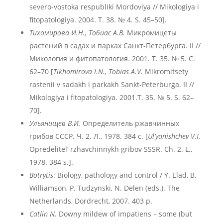
severo-vostoka respubliki Mordoviya // Mikologiya i
fitopatologiya. 2004. T. 38. № 4. S. 45–50].
Тихомирова И.Н., Тобиас А.В.
Микромицеты
растений в садах и парках Санкт-Петербурга. II //
Микология и фитопатология. 2001. Т. 35. № 5. С.
62–70 [
Tikhomirova
I
.N
., Tobias
A
.V
.
Mikromitsety
rastenii v sadakh i parkakh Sankt-Peterburga. II //
Mikologiya i fitopatologiya. 2001.T. 35. № 5. S. 62–
70].
Ульянищев В.И.
Определитель ржавчинных
грибов СССР. Ч. 2. Л., 1978. 384 с. [
Ul’yanishchev V.I.
Opredelitel’ rzhavchinnykh gribov SSSR. Ch. 2. L.,
1978. 384 s.].
Botrytis
: Biology, pathology and control / Y. Elad, B.
Williamson, P. Tudzynski, N. Delen (eds.). The
Netherlands, Dordrecht, 2007. 403 p.
Catlin N.
Downy mildew of impatiens – some (but