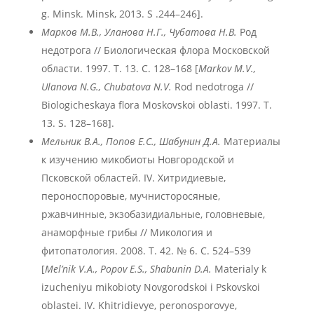
g. Minsk. Minsk, 2013. S .244–246].
Марков М.В., Уланова Н.Г., Чубатова Н.В.
Род
недотрога // Биологическая флора Московской
области. 1997. Т. 13. С. 128–168 [
Markov M.V.,
Ulanova N.G., Chubatova N.V.
Rod nedotroga //
Biologicheskaya flora Moskovskoi oblasti. 1997. T.
13. S. 128–168].
Мельник В.А., Попов Е.С., Шабунин Д.А.
Материалы
к изучению микобиоты Новгородской и
Псковской областей. IV. Хитридиевые,
пероноспоровые, мучнисторосяные,
ржавчинные, экзобазидиальные, головневые,
анаморфные грибы // Микология и
фитопатология. 2008. Т. 42. № 6. С. 524–539
[
Mel
’nik
V
.A
., Popov
E
.S
., Shabunin
D
.A
.
Materialy k
izucheniyu mikobioty Novgorodskoi i Pskovskoi
oblastei. IV. Khitridievye, peronosporovye,