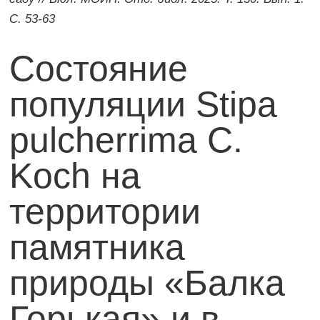
С. 53-63
Состояние
популяции Stipa
pulcherrima C.
Koch на
территории
памятника
природы «Балка
Горькая» и в