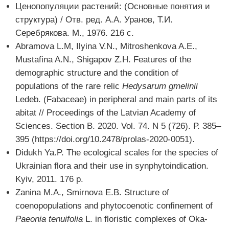
Ценопопуляции растений: (Основные понятия и
структура) / Отв. ред. А.А. Уранов, Т.И.
Серебрякова. М., 1976. 216 с.
Abramova L.M, Ilyina V.N., Mitroshenkova A.E.,
Mustafina A.N., Shigapov Z.H. Features of the
demographic structure and the condition of
populations of the rare relic
Hedysarum gmelinii
Ledeb. (Fabaceae) in peripheral and main parts of its
abitat // Proceedings of the Latvian Academy of
Sciences. Section B. 2020. Vol. 74. N 5 (726). Р. 385–
395 (https://doi.org/10.2478/prolas-2020-0051).
Didukh Ya.P. The ecological scales for the species of
Ukrainian flora and their use in synphytoindication.
Kyiv, 2011. 176 p.
Zanina M.A., Smirnova E.B. Structure of
coenopopulations and phytocoenotic confinement of
Paeonia tenuifolia
L. in floristic complexes of Oka-