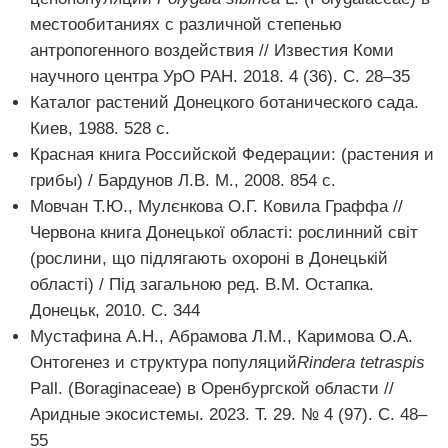
местообитаниях с различной степенью
антропогенного воздействия // Известия Коми
научного центра УрО РАН. 2018. 4 (36). С. 28–35
Каталог растений Донецкого ботанического сада.
Киев, 1988. 528 с.
Красная книга Российской Федерации: (растения и
грибы) / Бардунов Л.В. М., 2008. 854 с.
Мовчан Т.Ю., Мулєнкова О.Г. Ковила Граффа //
Червона книга Донецької області: рослинний світ
(рослини, що підлягають охороні в Донецькій
області) / Під загальною ред. В.М. Остапка.
Донецьк, 2010. С. 344
Мустафина А.Н., Абрамова Л.М., Каримова О.А.
Онтогенез и структура популяций
Rindera tetraspis
Pall. (Boraginaceae) в Оренбургской области //
Аридные экосистемы. 2023. Т. 29. № 4 (97). С. 48–
55