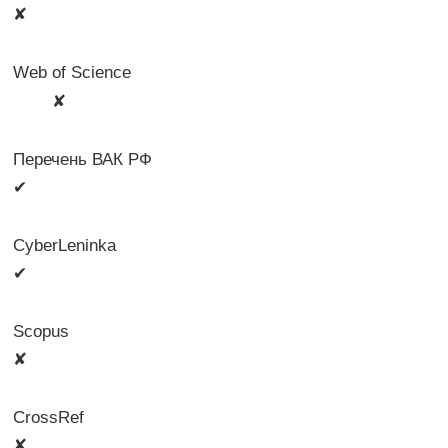
✘
Web of Science
🛈
✘
Перечень ВАК РФ
✔
CyberLeninka
✔
Scopus
✘
CrossRef
✘