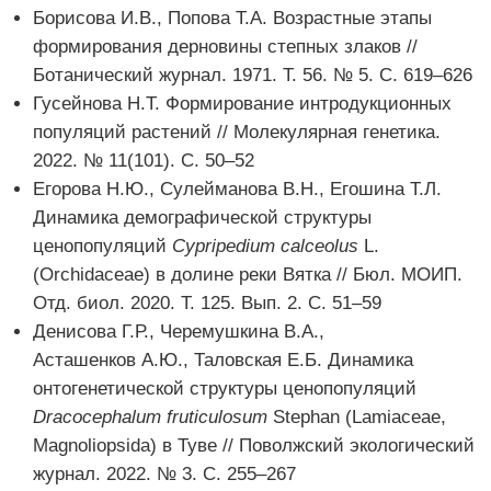
Борисова И.В., Попова Т.А. Возрастные этапы
формирования дерновины степных злаков //
Ботанический журнал. 1971. Т. 56. № 5. С. 619–626
Гусейнова Н.Т. Формирование интродукционных
популяций растений // Молекулярная генетика.
2022. № 11(101). С. 50–52
Егорова Н.Ю., Сулейманова В.Н., Егошина Т.Л.
Динамика демографической структуры
ценопопуляций
Cypripedium calceolus
L.
(Orchidaceae) в долине реки Вятка // Бюл. МОИП.
Отд. биол. 2020. Т. 125. Вып. 2. С. 51–59
Денисова Г.Р., Черемушкина В.А.,
Асташенков А.Ю., Таловская Е.Б. Динамика
онтогенетической структуры ценопопуляций
Dracocephalum fruticulosum
Stephan (Lamiaceae,
Magnoliopsida) в Туве // Поволжский экологический
журнал. 2022. № 3. С. 255–267