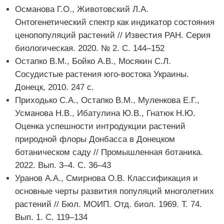
Османова Г.О., Животовский Л.А.
Онтогенетический спектр как индикатор состояния
ценопопуляций растений // Известия РАН. Серия
биологическая. 2020. № 2. С. 144–152
Остапко В.М., Бойко А.В., Мосякин С.Л.
Сосудистые растения юго-востока Украины.
Донецк, 2010. 247 с.
Приходько С.А., Остапко В.М., Муленкова Е.Г.,
Усманова Н.В., Ибатулина Ю.В., Гнатюк Н.Ю.
Оценка успешности интродукции растений
природной флоры Донбасса в Донецком
ботаническом саду // Промышленная ботаника.
2022. Вып. 3–4. С. 36–43
Уранов А.А., Смирнова О.В. Классификация и
основные черты развития популяций многолетних
растений // Бюл. МОИП. Отд. биол. 1969. T. 74.
Вып. 1. С. 119–134