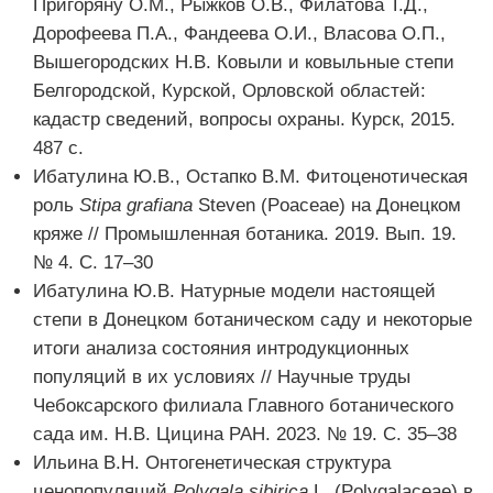
Пригоряну О.М., Рыжков О.В., Филатова Т.Д.,
Дорофеева П.А., Фандеева О.И., Власова О.П.,
Вышегородских Н.В. Ковыли и ковыльные степи
Белгородской, Курской, Орловской областей:
кадастр сведений, вопросы охраны. Курск, 2015.
487 с.
Ибатулина Ю.В., Остапко В.М. Фитоценотическая
роль
Stipa grafiana
Steven (Poaceae) на Донецком
кряже // Промышленная ботаника. 2019. Вып. 19.
№ 4. С. 17–30
Ибатулина Ю.В. Натурные модели настоящей
степи в Донецком ботаническом саду и некоторые
итоги анализа состояния интродукционных
популяций в их условиях // Научные труды
Чебоксарского филиала Главного ботанического
сада им. Н.В. Цицина РАН. 2023. № 19. С. 35–38
Ильина В.Н. Онтогенетическая структура
ценопопуляций
Polygala sibirica
L. (Polygalaceae) в