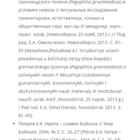
гренландского тюленя (
Pagophilus
groenlandicus
) в
условиях неволи // Актуальные исследования
гуманитарных, естественных, точных и
общественных наук: мат-лы III междунар. науч.-
практ. конф. (Новосибирск, 25 нояб. 2013 г.) / Под
ред. Е.А. Омельченко. Новосибирск, 2013. С. 81–
93 [
Nenasheva
-Zheludkova
A
.I
.
Strukturnye urovni
povedeniya u kol’chatoj nerpy (
Pusa
hispida
) i
grenlandskogo tyulenya (
Pagophilus
groenlandicus
) v
usloviyakh nevoli // Aktual’nye issledovaniya
gumanitarnykh, estestvennykh, tochnykh i
obshchestvennykh nauk: materialy III mezhdunar.
nauch.-prak. konf. (Novosibirsk, 25 noyab. 2013 g.)
/ Pod red. E.A. Omel’chenko. Novosibirsk. 2013. S.
81–93].
Петров Е.А.
Нерпа – символ Байкала // Мир
Байкала. 2004. № 2. С. 26–27 [
Petrov E.A.
Nerpa –
simvol Bajkala // Mir Bajkala. 2004. N 2. S. 26–27].