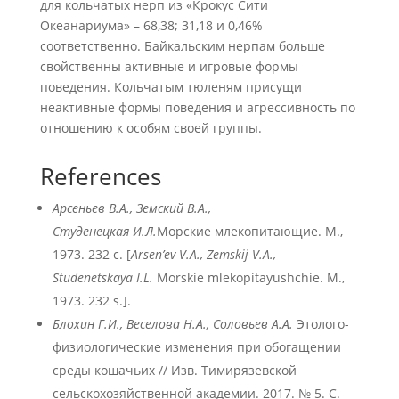
для кольчатых нерп из «Крокус Сити
Океанариума» – 68,38; 31,18 и 0,46%
соответственно. Байкальским нерпам больше
свойственны активные и игровые формы
поведения. Кольчатым тюленям присущи
неактивные формы поведения и агрессивность по
отношению к особям своей группы.
References
Арсеньев В.А., Земский В.А.,
Студенецкая И.Л.
Морские млекопитающие. М.,
1973. 232 с. [
Arsen
’ev
V
.A
., Zemskij
V
.A
.,
Studenetskaya
I
.L
.
Morskie mlekopitayushchie. M.,
1973. 232 s.].
Блохин Г.И., Веселова Н.А., Соловьев А.А.
Этолого-
физиологические изменения при обогащении
среды кошачьих // Изв. Тимирязевской
сельскохозяйственной академии. 2017. № 5. С.