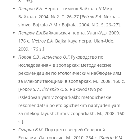
81–93].
Петров Е.А.
Нерпа – символ Байкала // Мир
Байкала. 2004. № 2. С. 26–27 [
Petrov E.A.
Nerpa –
simvol Bajkala // Mir Bajkala. 2004. N 2. S. 26–27].
Петров Е.А.
Байкальская нерпа. Улан-Удэ, 2009.
176 с. [
Petrov E.A.
Bajkal’kaya nerpa. Ulan-Ude.
2009. 176 s.].
Попов С.В., Ильченко О.Г.
Руководство по
исследованиям в зоопарках: методические
рекомендации по этологическим наблюдениям
за млекопитающими в зоопарках. М., 2008. 160 с.
[
Popov
S
.V
., Il
’chenko
O
.G
.
Rukovodstvo po
issledovaniyam v zooparkakh: metodicheskie
rekomendatsii po etologicheskim nablyudeniyam
za mlekopitayushchimi v zooparkakh. M., 2008. 160
s.].
Смирин В.М.
Портреты зверей Северной
Евразии. Ластоногие. М., 2010. 264 с. [
Smirin V.M.