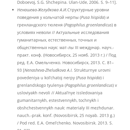
Doboevoj, S.G. Shchepina. Ulan-Ude, 2006. S. 9–11].
Ненашева-Желудкова А.И.
Структурные уровни
поведения у кольчатой нерпы (
Pusa
hispida
) и
гренландского тюленя (
Pagophilus
groenlandicus
) в
условиях неволи // Актуальные исследования
гуманитарных, естественных, точных и
общественных наук: мат-лы III междунар. науч.-
практ. конф. (Новосибирск, 25 нояб. 2013 г.) / Под
ред. Е.А. Омельченко. Новосибирск, 2013. С. 81–
93 [
Nenasheva
-Zheludkova
A
.I
.
Strukturnye urovni
povedeniya u kol’chatoj nerpy (
Pusa
hispida
) i
grenlandskogo tyulenya (
Pagophilus
groenlandicus
) v
usloviyakh nevoli // Aktual’nye issledovaniya
gumanitarnykh, estestvennykh, tochnykh i
obshchestvennykh nauk: materialy III mezhdunar.
nauch.-prak. konf. (Novosibirsk, 25 noyab. 2013 g.)
/ Pod red. E.A. Omel’chenko. Novosibirsk. 2013. S.