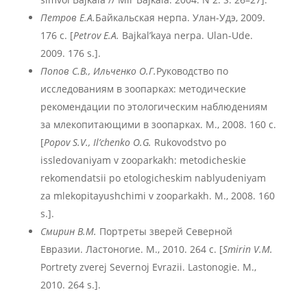
Петров Е.А.
Байкальская нерпа. Улан-Удэ, 2009.
176 с. [
Petrov E.A.
Bajkal’kaya nerpa. Ulan-Ude.
2009. 176 s.].
Попов С.В., Ильченко О.Г.
Руководство по
исследованиям в зоопарках: методические
рекомендации по этологическим наблюдениям
за млекопитающими в зоопарках. М., 2008. 160 с.
[
Popov
S
.V
., Il
’chenko
O
.G
.
Rukovodstvo po
issledovaniyam v zooparkakh: metodicheskie
rekomendatsii po etologicheskim nablyudeniyam
za mlekopitayushchimi v zooparkakh. M., 2008. 160
s.].
Смирин В.М.
Портреты зверей Северной
Евразии. Ластоногие. М., 2010. 264 с. [
Smirin V.M.
Portrety zverej Severnoj Evrazii. Lastonogie. M.,
2010. 264 s.].