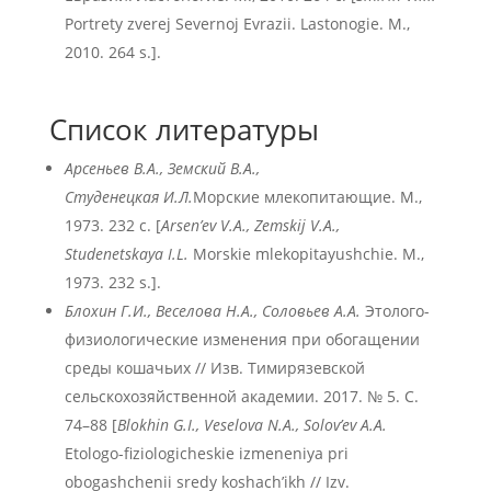
Portrety zverej Severnoj Evrazii. Lastonogie. M.,
2010. 264 s.].
Список литературы
Арсеньев В.А., Земский В.А.,
Студенецкая И.Л.
Морские млекопитающие. М.,
1973. 232 с. [
Arsen
’ev
V
.A
., Zemskij
V
.A
.,
Studenetskaya
I
.L
.
Morskie mlekopitayushchie. M.,
1973. 232 s.].
Блохин Г.И., Веселова Н.А., Соловьев А.А.
Этолого-
физиологические изменения при обогащении
среды кошачьих // Изв. Тимирязевской
сельскохозяйственной академии. 2017. № 5. С.
74–88 [
Blokhin
G
.I
., Veselova
N
.A
., Solov
’ev
A
.A
.
Etologo-fiziologicheskie izmeneniya pri
obogashchenii sredy koshach’ikh // Izv.