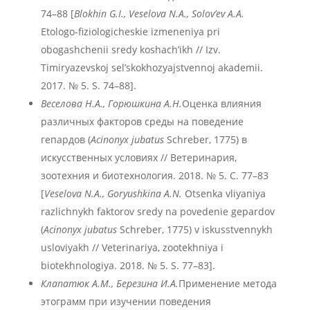
74–88 [
Blokhin
G
.I
., Veselova
N
.A
., Solov
’ev
A
.A
.
Etologo-fiziologicheskie izmeneniya pri
obogashchenii sredy koshach’ikh // Izv.
Timiryazevskoj sel’skokhozyajstvennoj akademii.
2017. № 5. S. 74–88].
Веселова Н.А., Горюшкина А.Н.
Оценка влияния
различных факторов среды на поведение
гепардов (
Acinonyx
jubatus
Schreber, 1775) в
искусственных условиях // Ветеринария,
зоотехния и биотехнология. 2018. № 5. С. 77–83
[
Veselova
N
.A
., Goryushkina
A
.N
.
Otsenka vliyaniya
razlichnykh faktorov sredy na povedenie gepardov
(
Acinonyx
jubatus
Schreber, 1775) v iskusstvennykh
usloviyakh // Veterinariya, zootekhniya i
biotekhnologiya. 2018. № 5. S. 77–83].
Клапатюк А.М., Березина И.А.
Применение метода
этограмм при изучении поведения