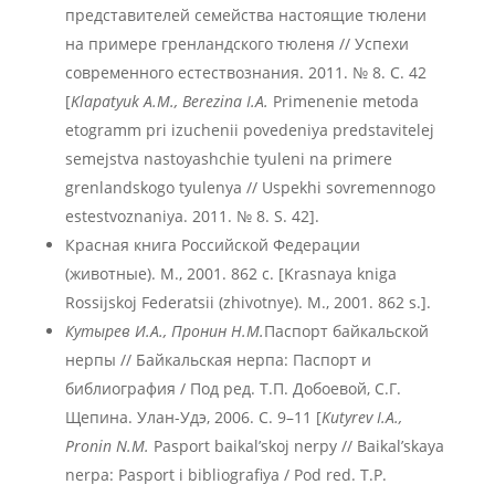
представителей семейства настоящие тюлени
на примере гренландского тюленя // Успехи
современного естествознания. 2011. № 8. С. 42
[
Klapatyuk
A
.M
., Berezina
I
.A
.
Primenenie metoda
etogramm pri izuchenii povedeniya predstavitelej
semejstva nastoyashchie tyuleni na primere
grenlandskogo tyulenya // Uspekhi sovremennogo
estestvoznaniya. 2011. № 8. S. 42].
Красная книга Российской Федерации
(животные). М., 2001. 862 с. [Krasnaya kniga
Rossijskoj Federatsii (zhivotnye). M., 2001. 862 s.].
Кутырев И.А., Пронин Н.М.
Паспорт байкальской
нерпы // Байкальская нерпа: Паспорт и
библиография / Под ред. Т.П. Добоевой, С.Г.
Щепина. Улан-Удэ, 2006. С. 9–11 [
Kutyrev
I
.A
.,
Pronin
N
.M
.
Pasport baikal’skoj nerpy // Baikal’skaya
nerpa: Pasport i bibliografiya / Pod red. T.P.