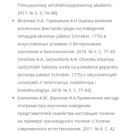
Timiryazevskoj sel’skokhozyajstvennoj akademii.
2017. № 5. S. 74–88].
Веселова Н.А., Горюшкина А.Н.
Оценка влияния
различных факторов среды на поведение
гепардов (
Acinonyx
jubatus
Schreber, 1775) в
искусственных условиях // Ветеринария,
зоотехния и биотехнология. 2018. № 5. С. 77–83
[
Veselova
N
.A
., Goryushkina
A
.N
.
Otsenka vliyaniya
razlichnykh faktorov sredy na povedenie gepardov
(
Acinonyx
jubatus
Schreber, 1775) v iskusstvennykh
usloviyakh // Veterinariya, zootekhniya i
biotekhnologiya. 2018. № 5. S. 77–83].
Клапатюк А.М., Березина И.А.
Применение метода
этограмм при изучении поведения
представителей семейства настоящие тюлени
на примере гренландского тюленя // Успехи
современного естествознания. 2011. № 8. С. 42