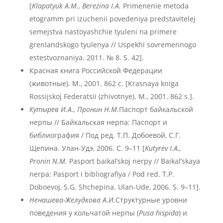
[
Klapatyuk
A
.M
., Berezina
I
.A
.
Primenenie metoda
etogramm pri izuchenii povedeniya predstavitelej
semejstva nastoyashchie tyuleni na primere
grenlandskogo tyulenya // Uspekhi sovremennogo
estestvoznaniya. 2011. № 8. S. 42].
Красная книга Российской Федерации
(животные). М., 2001. 862 с. [Krasnaya kniga
Rossijskoj Federatsii (zhivotnye). M., 2001. 862 s.].
Кутырев И.А., Пронин Н.М.
Паспорт байкальской
нерпы // Байкальская нерпа: Паспорт и
библиография / Под ред. Т.П. Добоевой, С.Г.
Щепина. Улан-Удэ, 2006. С. 9–11 [
Kutyrev
I
.A
.,
Pronin
N
.M
.
Pasport baikal’skoj nerpy // Baikal’skaya
nerpa: Pasport i bibliografiya / Pod red. T.P.
Doboevoj, S.G. Shchepina. Ulan-Ude, 2006. S. 9–11].
Ненашева-Желудкова А.И.
Структурные уровни
поведения у кольчатой нерпы (
Pusa
hispida
) и