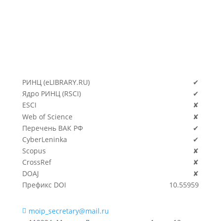
РИНЦ (eLIBRARY.RU)
✔
Ядро РИНЦ (RSCI)
✔
ESCI
✘
🛈
Web of Science
✘
Перечень ВАК РФ
✔
CyberLeninka
✔
Scopus
✘
CrossRef
✘
DOAJ
✘
Префикс DOI
10.55959
moip_secretary@mail.ru
