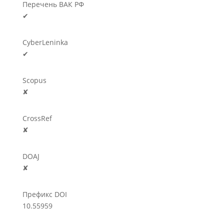
Перечень ВАК РФ
✔
CyberLeninka
✔
Scopus
✘
CrossRef
✘
DOAJ
✘
Префикс DOI
10.55959