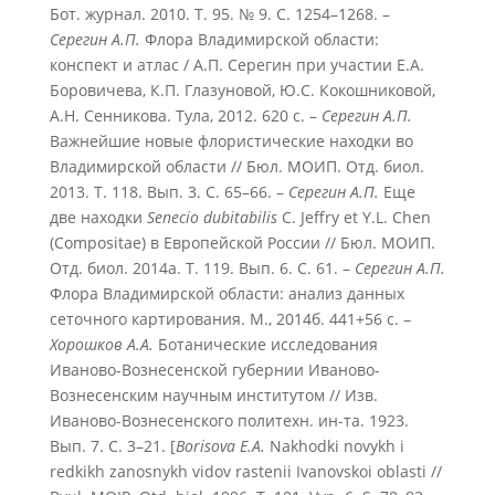
Бот. журнал. 2010. Т. 95. № 9. С. 1254–1268. –
Серегин А.П.
Флора Владимирской области:
конспект и атлас / А.П. Серегин при участии Е.А.
Боровичева, К.П. Глазуновой, Ю.С. Кокошниковой,
А.Н. Сенникова. Тула, 2012. 620 с. –
Серегин А.П.
Важнейшие новые флористические находки во
Владимирской области // Бюл. МОИП. Отд. биол.
2013. Т. 118. Вып. 3. С. 65–66. –
Серегин А.П.
Еще
две находки
Senecio dubitabilis
C. Jeffry et Y.L. Chen
(Compositae) в Европейской России // Бюл. МОИП.
Отд. биол. 2014а. Т. 119. Вып. 6. С. 61. –
Серегин А.П.
Флора Владимирской области: анализ данных
сеточного картирования. М., 2014б. 441+56 с. –
Хорошков А.А.
Ботанические исследования
Иваново-Вознесенской губернии Иваново-
Вознесенским научным институтом // Изв.
Иваново-Вознесенского политехн. ин-та. 1923.
Вып. 7. С. 3–21. [
Borisova E.A.
Nakhodki novykh i
redkikh zanosnykh vidov rastenii Ivanovskoi oblasti //