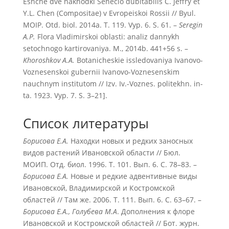
Eshche dve nakhodki Senecio dubitabilis C. Jeffry et
Y.L. Chen (Compositae) v Evropeiskoi Rossii // Byul.
MOIP. Otd. biol. 2014a. T. 119. Vyp. 6. S. 61. –
Seregin
A.P.
Flora Vladimirskoi oblasti: analiz dannykh
setochnogo kartirovaniya. M., 2014b. 441+56 s. –
Khoroshkov A.A.
Botanicheskie issledovaniya Ivanovo-
Voznesenskoi gubernii Ivanovo-Voznesenskim
nauchnym institutom // Izv. Iv.-Voznes. politekhn. in-
ta. 1923. Vyp. 7. S. 3–21].
Список литературы
Борисова Е.А.
Находки новых и редких заносных
видов растений Ивановской области // Бюл.
МОИП. Отд. биол. 1996. Т. 101. Вып. 6. С. 78–83. –
Борисова Е.А.
Новые и редкие адвентивные виды
Ивановской, Владимирской и Костромской
областей // Там же. 2006. Т. 111. Вып. 6. С. 63–67. –
Борисова Е.А., Голубева М.А
. Дополнения к флоре
Ивановской и Костромской областей // Бот. журн.