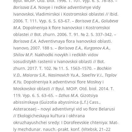
Byul. MOIP. Otd. biol. 1996. T. 101. Vyp. 6. S. 78–83. –
Borisova E.A.
Novye i redkie adventivnye vidy
Ivanovskoi, Vladimirskoi i Kostromskoi oblastei // Ibid.
2006. T. 111. Vyp. 6. S. 63–67. –
Borisova E.A., Golubeva
M.A.
Dopolneniya k flore Ivanovskoi i Kostromskoi
oblastei // Bot. zhurn. 2006. T. 91. № 2. S. 337–342. –
Borisova E.A.
Adventivnaya flora Ivanovskoi oblasti.
Ivanovo, 2007. 188 s. –
Borisova E.A., Kurganov A.A.,
Shilov M.P.
Nakhodki novykh i redkikh vidov
sosudistykh rastenii v Ivanovskoi oblasti // Bot.
zhurn. 2017. T. 102. № 11. S. 1563–1570. –
Bochkin
V.D., Maiorov S.R., Nasimovich Yu.A., Savel’ev V.I., Teplov
K.Yu.
Dopolneniya k adventivnoi flore Moskvy i
Moskovskoi oblasti // Byul. MOIP. Otd. biol. 2014. T.
119. Vyp. 6. S. 63–65.
– Dzhus M.A.
Gizotsiya
abissinskaya (Guizotia abyssinica (L.f.) Cass.,
Asteraceae) – novyi adventivnyi vid vo flore Belarusi
// Ekologicheskaya kul’tura i okhrana
okruzhayushchei sredy: I Dorofeevskie chteniya: Mat-
ly mezhdunar. nauch.-prakt. konf. (Vitebsk, 21–22