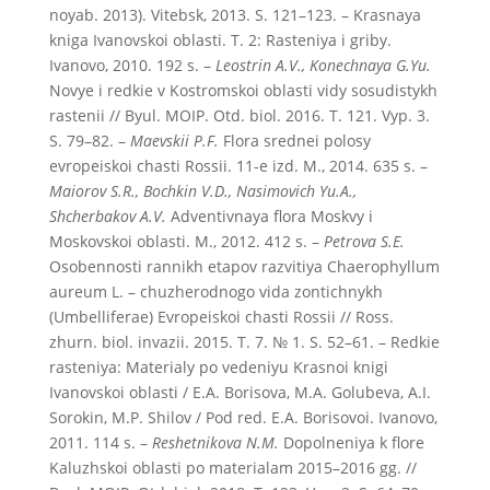
noyab. 2013). Vitebsk, 2013. S. 121–123. – Krasnaya
kniga Ivanovskoi oblasti. T. 2: Rasteniya i griby.
Ivanovo, 2010. 192 s. –
Leostrin A.V., Konechnaya G.Yu.
Novye i redkie v Kostromskoi oblasti vidy sosudistykh
rastenii // Byul. MOIP. Otd. biol. 2016. T. 121. Vyp. 3.
S. 79–82. –
Maevskii P.F.
Flora srednei polosy
evropeiskoi chasti Rossii. 11-e izd. M., 2014. 635 s. –
Maiorov S.R., Bochkin V.D., Nasimovich Yu.A.,
Shcherbakov A.V.
Adventivnaya flora Moskvy i
Moskovskoi oblasti. M., 2012. 412 s. –
Petrova S.E.
Osobennosti rannikh etapov razvitiya Chaerophyllum
aureum L. – chuzherodnogo vida zontichnykh
(Umbelliferae) Evropeiskoi chasti Rossii // Ross.
zhurn. biol. invazii. 2015. T. 7. № 1. S. 52–61. – Redkie
rasteniya: Materialy po vedeniyu Krasnoi knigi
Ivanovskoi oblasti / E.A. Borisova, M.A. Golubeva, A.I.
Sorokin, M.P. Shilov / Pod red. E.A. Borisovoi. Ivanovo,
2011. 114 s. –
Reshetnikova N.M.
Dopolneniya k flore
Kaluzhskoi oblasti po materialam 2015–2016 gg. //