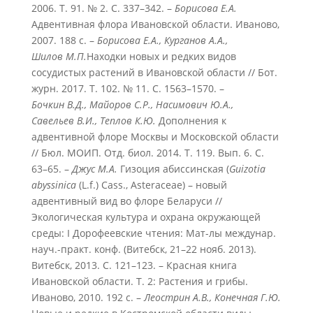
2006. Т. 91. № 2. С. 337–342. –
Борисова Е.А.
Адвентивная флора Ивановской области. Иваново,
2007. 188 с. –
Борисова Е.А., Курганов А.А.,
Шилов М.П.
Находки новых и редких видов
сосудистых растений в Ивановской области // Бот.
журн. 2017. Т. 102. № 11. С. 1563–1570. –
Бочкин В.Д., Майоров С.Р., Насимович Ю.А.,
Савельев В.И., Теплов К.Ю.
Дополнения к
адвентивной флоре Москвы и Московской области
// Бюл. МОИП. Отд. биол. 2014. Т. 119. Вып. 6. С.
63–65. –
Джус М.А.
Гизоция абиссинская (
Guizotia
abyssinica
(L.f.) Cass., Asteraceae) – новый
адвентивный вид во флоре Беларуси //
Экологическая культура и охрана окружающей
среды: I Дорофеевские чтения: Мат-лы междунар.
науч.-практ. конф. (Витебск, 21–22 нояб. 2013).
Витебск, 2013. С. 121–123. – Красная книга
Ивановской области. Т. 2: Растения и грибы.
Иваново, 2010. 192 с. –
Леострин А.В., Конечная Г.Ю.