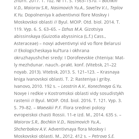
zhurn. 2017. T. 102. № 11. S. 1563–1570. –
Bochkin
V.D., Maiorov S.R., Nasimovich Yu.A., Savel’ev V.I., Teplov
K.Yu.
Dopolneniya k adventivnoi flore Moskvy i
Moskovskoi oblasti // Byul. MOIP. Otd. biol. 2014. T.
119. Vyp. 6. S. 63–65.
– Dzhus M.A.
Gizotsiya
abissinskaya (Guizotia abyssinica (L.f.) Cass.,
Asteraceae) – novyi adventivnyi vid vo flore Belarusi
// Ekologicheskaya kul’tura i okhrana
okruzhayushchei sredy: I Dorofeevskie chteniya: Mat-
ly mezhdunar. nauch.-prakt. konf. (Vitebsk, 21–22
noyab. 2013). Vitebsk, 2013. S. 121–123. – Krasnaya
kniga Ivanovskoi oblasti. T. 2: Rasteniya i griby.
Ivanovo, 2010. 192 s. –
Leostrin A.V., Konechnaya G.Yu.
Novye i redkie v Kostromskoi oblasti vidy sosudistykh
rastenii // Byul. MOIP. Otd. biol. 2016. T. 121. Vyp. 3.
S. 79–82. –
Maevskii P.F.
Flora srednei polosy
evropeiskoi chasti Rossii. 11-e izd. M., 2014. 635 s. –
Maiorov S.R., Bochkin V.D., Nasimovich Yu.A.,
Shcherbakov A.V.
Adventivnaya flora Moskvy i
Moskovskoi oblasti. M., 2012. 412 s. –
Petrova S.E.