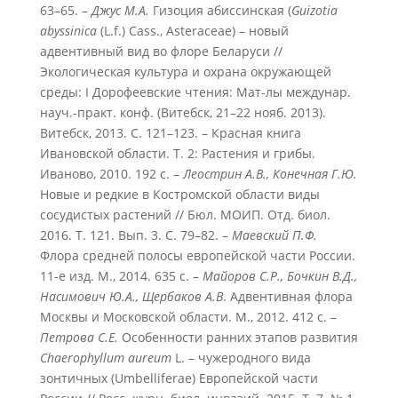
63–65. –
Джус М.А.
Гизоция абиссинская (
Guizotia
abyssinica
(L.f.) Cass., Asteraceae) – новый
адвентивный вид во флоре Беларуси //
Экологическая культура и охрана окружающей
среды: I Дорофеевские чтения: Мат-лы междунар.
науч.-практ. конф. (Витебск, 21–22 нояб. 2013).
Витебск, 2013. С. 121–123. – Красная книга
Ивановской области. Т. 2: Растения и грибы.
Иваново, 2010. 192 с. –
Леострин А.В., Конечная Г.Ю.
Новые и редкие в Костромской области виды
сосудистых растений // Бюл. МОИП. Отд. биол.
2016. Т. 121. Вып. 3. С. 79–82. –
Маевский П.Ф.
Флора средней полосы европейской части России.
11-е изд. М., 2014. 635 с. –
Майоров С.Р., Бочкин В.Д.,
Насимович Ю.А., Щербаков А.В
. Адвентивная флора
Москвы и Московской области. М., 2012. 412 с. –
Петрова С.Е.
Особенности ранних этапов развития
Chaerophyllum aureum
L. – чужеродного вида
зонтичных (Umbelliferae) Европейской части