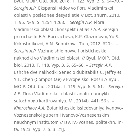
Byul. MOIP. Otd. biol. 2018. T. 123. Vyp. 3. S. 64–70.
–
Seregin A.P.
Ekspansii vidov vo floru Vladimirskoi
oblasti v poslednee desyatiletie // Bot. zhurn. 2010.
T. 95. № 9. S. 1254–1268. –
Seregin A.P.
Flora
Vladimirskoi oblasti: konspekt i atlas / A.P. Seregin
pri uchastii E.A. Borovicheva, K.P. Glazunovoi, Yu.S.
Kokoshnikovoi, A.N. Sennikova. Tula, 2012. 620 s. –
Seregin A.P.
Vazhneishie novye floristicheskie
nakhodki vo Vladimirskoi oblasti // Byul. MOIP. Otd.
biol. 2013. T. 118. Vyp. 3. S. 65–66. –
Seregin A.P.
Eshche dve nakhodki Senecio dubitabilis C. Jeffry et
Y.L. Chen (Compositae) v Evropeiskoi Rossii // Byul.
MOIP. Otd. biol. 2014a. T. 119. Vyp. 6. S. 61. –
Seregin
A.P.
Flora Vladimirskoi oblasti: analiz dannykh
setochnogo kartirovaniya. M., 2014b. 441+56 s. –
Khoroshkov A.A.
Botanicheskie issledovaniya Ivanovo-
Voznesenskoi gubernii Ivanovo-Voznesenskim
nauchnym institutom // Izv. Iv.-Voznes. politekhn. in-
ta. 1923. Vyp. 7. S. 3–21].