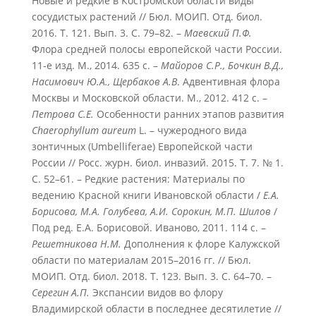
Новые и редкие в Костромской области виды
сосудистых растений // Бюл. МОИП. Отд. биол.
2016. Т. 121. Вып. 3. С. 79–82. –
Маевский П.Ф.
Флора средней полосы европейской части России.
11-е изд. М., 2014. 635 с. –
Майоров С.Р., Бочкин В.Д.,
Насимович Ю.А., Щербаков А.В
. Адвентивная флора
Москвы и Московской области. М., 2012. 412 с. –
Петрова С.Е.
Особенности ранних этапов развития
Chaerophyllum aureum
L. – чужеродного вида
зонтичных (Umbelliferae) Европейской части
России // Росс. журн. биол. инвазий. 2015. Т. 7. № 1.
С. 52–61. – Редкие растения: Материалы по
ведению Красной книги Ивановской области /
Е.А.
Борисова, М.А. Голубева, А.И. Сорокин, М.П. Шилов
/
Под ред. Е.А. Борисовой. Иваново, 2011. 114 с. –
Решетникова Н.М.
Дополнения к флоре Калужской
области по материалам 2015–2016 гг. // Бюл.
МОИП. Отд. биол. 2018. Т. 123. Вып. 3. С. 64–70. –
Серегин А.П.
Экспансии видов во флору
Владимирской области в последнее десятилетие //