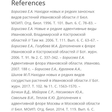
References
Борисова Е.А.
Находки новых и редких заносных
видов растений Ивановской области // Бюл.
МОИП. Отд. биол. 1996. Т. 101. Вып. 6. С. 78–83. –
Борисова Е.А.
Новые и редкие адвентивные виды
Ивановской, Владимирской и Костромской
областей // Там же. 2006. Т. 111. Вып. 6. С. 63–67. –
Борисова Е.А., Голубева М.А
. Дополнения к флоре
Ивановской и Костромской областей // Бот. журн.
2006. Т. 91. № 2. С. 337–342. –
Борисова Е.А.
Адвентивная флора Ивановской области. Иваново,
2007. 188 с. –
Борисова Е.А., Курганов А.А.,
Шилов М.П.
Находки новых и редких видов
сосудистых растений в Ивановской области // Бот.
журн. 2017. Т. 102. № 11. С. 1563–1570. –
Бочкин В.Д., Майоров С.Р., Насимович Ю.А.,
Савельев В.И., Теплов К.Ю.
Дополнения к
адвентивной флоре Москвы и Московской области
// Бюл. МОИП. Отд. биол. 2014. Т. 119. Вып. 6. С.