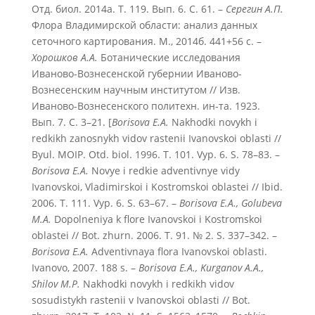
Отд. биол. 2014а. Т. 119. Вып. 6. С. 61. –
Серегин А.П.
Флора Владимирской области: анализ данных
сеточного картирования. М., 2014б. 441+56 с. –
Хорошков А.А.
Ботанические исследования
Иваново-Вознесенской губернии Иваново-
Вознесенским научным институтом // Изв.
Иваново-Вознесенского политехн. ин-та. 1923.
Вып. 7. С. 3–21. [
Borisova E.A.
Nakhodki novykh i
redkikh zanosnykh vidov rastenii Ivanovskoi oblasti //
Byul. MOIP. Otd. biol. 1996. T. 101. Vyp. 6. S. 78–83. –
Borisova E.A.
Novye i redkie adventivnye vidy
Ivanovskoi, Vladimirskoi i Kostromskoi oblastei // Ibid.
2006. T. 111. Vyp. 6. S. 63–67. –
Borisova E.A., Golubeva
M.A.
Dopolneniya k flore Ivanovskoi i Kostromskoi
oblastei // Bot. zhurn. 2006. T. 91. № 2. S. 337–342. –
Borisova E.A.
Adventivnaya flora Ivanovskoi oblasti.
Ivanovo, 2007. 188 s. –
Borisova E.A., Kurganov A.A.,
Shilov M.P.
Nakhodki novykh i redkikh vidov
sosudistykh rastenii v Ivanovskoi oblasti // Bot.