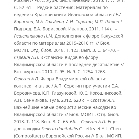
России // Росс. журн. биол. инвазий. 2015. Т. 7. № 1.
С. 52–61. – Редкие растения: Материалы по
ведению Красной книги Ивановской области /
Е.А.
Борисова, М.А. Голубева, А.И. Сорокин, М.П. Шилов
/
Под ред. Е.А. Борисовой. Иваново, 2011. 114 с. –
Решетникова Н.М.
Дополнения к флоре Калужской
области по материалам 2015–2016 гг. // Бюл.
МОИП. Отд. биол. 2018. Т. 123. Вып. 3. С. 64–70. –
Серегин А.П.
Экспансии видов во флору
Владимирской области в последнее десятилетие //
Бот. журнал. 2010. Т. 95. № 9. С. 1254–1268. –
Серегин А.П.
Флора Владимирской области:
конспект и атлас / А.П. Серегин при участии Е.А.
Боровичева, К.П. Глазуновой, Ю.С. Кокошниковой,
А.Н. Сенникова. Тула, 2012. 620 с. –
Серегин А.П.
Важнейшие новые флористические находки во
Владимирской области // Бюл. МОИП. Отд. биол.
2013. Т. 118. Вып. 3. С. 65–66. –
Серегин А.П.
Еще
две находки
Senecio dubitabilis
C. Jeffry et Y.L. Chen
(Compositae) в Европейской России // Бюл. МОИП.