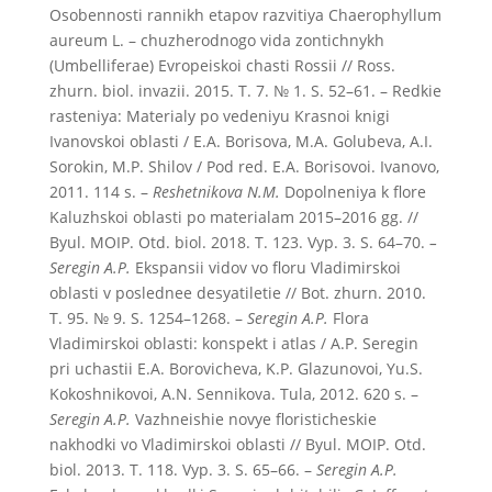
Osobennosti rannikh etapov razvitiya Chaerophyllum
aureum L. – chuzherodnogo vida zontichnykh
(Umbelliferae) Evropeiskoi chasti Rossii // Ross.
zhurn. biol. invazii. 2015. T. 7. № 1. S. 52–61. – Redkie
rasteniya: Materialy po vedeniyu Krasnoi knigi
Ivanovskoi oblasti / E.A. Borisova, M.A. Golubeva, A.I.
Sorokin, M.P. Shilov / Pod red. E.A. Borisovoi. Ivanovo,
2011. 114 s. –
Reshetnikova N.M.
Dopolneniya k flore
Kaluzhskoi oblasti po materialam 2015–2016 gg. //
Byul. MOIP. Otd. biol. 2018. T. 123. Vyp. 3. S. 64–70.
–
Seregin A.P.
Ekspansii vidov vo floru Vladimirskoi
oblasti v poslednee desyatiletie // Bot. zhurn. 2010.
T. 95. № 9. S. 1254–1268. –
Seregin A.P.
Flora
Vladimirskoi oblasti: konspekt i atlas / A.P. Seregin
pri uchastii E.A. Borovicheva, K.P. Glazunovoi, Yu.S.
Kokoshnikovoi, A.N. Sennikova. Tula, 2012. 620 s. –
Seregin A.P.
Vazhneishie novye floristicheskie
nakhodki vo Vladimirskoi oblasti // Byul. MOIP. Otd.
biol. 2013. T. 118. Vyp. 3. S. 65–66. –
Seregin A.P.