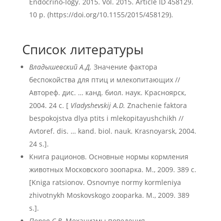
Endocrino-logy. 2015. Vol. 2015. Article ID 458129.
10 p. (https://doi.org/10.1155/2015/458129).
Список литературы
Владышевский А.Д.
Значение фактора
беспокойства для птиц и млекопитающих //
Автореф. дис. … канд. биол. наук. Красноярск,
2004. 24 с. [
Vladyshevskij A.D.
Znachenie faktora
bespokojstva dlya ptits i mlekopitayushchikh //
Avtoref. dis. … kand. biol. nauk. Krasnoyarsk, 2004.
24 s.].
Книга рационов. Основные нормы кормления
животных Московского зоопарка. М., 2009. 389 с.
[Kniga ratsionov. Osnovnye normy kormleniya
zhivotnykh Moskovskogo zooparka. M., 2009. 389
s.].
Попов С.В.
Механизмы поведения