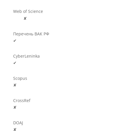
Web of Science
🛈
✘
Перечень ВАК РФ
✔
CyberLeninka
✔
Scopus
✘
CrossRef
✘
DOAJ
✘