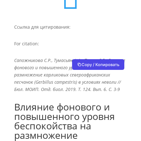
Ссылка для цитирования:
For citation:
Сапожникова С.Р., Тумасьян Ф.А., Попов С.В., Влияние
Copy / Копировать
фонового и повышенного уровня беспокойства на
размножение карликовых североафриканских
песчанок (Gerbillus campestris) в условиях неволи //
Бюл. МОИП. Отд. биол. 2019. Т. 124. Вып. 6. С. 3-9
Влияние фонового и
повышенного уровня
беспокойства на
размножение