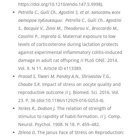
https://doi.org/10.1210/endo.147.5.9998).
Petrella
C
., Guili
Ch
., Agostini
S
. et
al
. записать всех
авторов публикации: Petrella
C
., Guili
Ch
., Agostini
S
.,
Bacquie
V
., Zinni
M
., Theodorou
V
., Broccardo
M
.,
Casolini
P
., Improta
G
.
Maternal exposure to low
levels of corticosterone during lactation protects
against experimental inflammatory colitis-induced
damage in adult rat offspring // PLoS ONE. 2014.
Vol. 9. N 11. Article ID e113389.
Prasad S, Tiwari M, Pandey A.N., Shrivastav T.G.,
Chaube S.K.
Impact of stress on oocyte quality and
reproductive outcome // J. Biomed. Sci. 2016. Vol.
23. P. 36 (doi:10.1186/s12929-016-0253-4).
Yerkes R., Dodson J.
The relation of strength of
stimulus to rapidity of habit-formation. // J. Comp.
Neurol. Psychol. 1908. N 18. P. 459–482.
Zelena D.
The Janus Face of Stress on Reproduction: