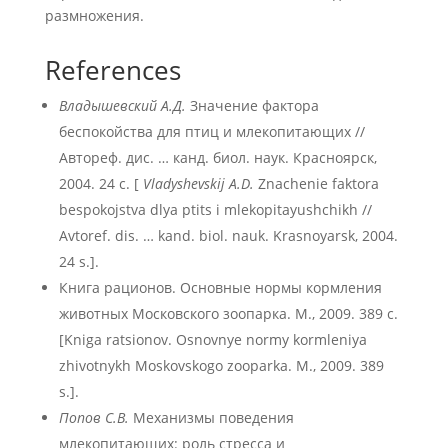
размножения.
References
Владышевский А.Д.
Значение фактора
беспокойства для птиц и млекопитающих //
Автореф. дис. … канд. биол. наук. Красноярск,
2004. 24 с. [
Vladyshevskij A.D.
Znachenie faktora
bespokojstva dlya ptits i mlekopitayushchikh //
Avtoref. dis. … kand. biol. nauk. Krasnoyarsk, 2004.
24 s.].
Книга рационов. Основные нормы кормления
животных Московского зоопарка. М., 2009. 389 с.
[Kniga ratsionov. Osnovnye normy kormleniya
zhivotnykh Moskovskogo zooparka. M., 2009. 389
s.].
Попов С.В.
Механизмы поведения
млекопитающих: роль стресса и