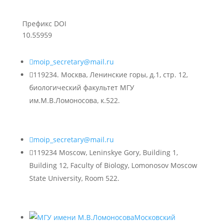
Префикс DOI
10.55959

moip_secretary@mail.ru

119234. Москва, Ленинские горы, д.1, стр. 12,
биологический факультет МГУ
им.М.В.Ломоносова, к.522.

moip_secretary@mail.ru

119234 Moscow, Leninskye Gory, Building 1,
Building 12, Faculty of Biology, Lomonosov Moscow
State University, Room 522.
Московский