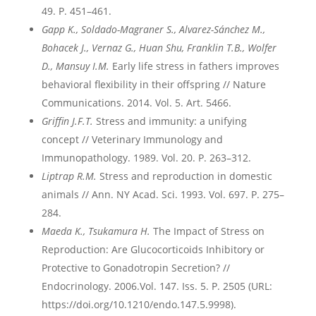
49. P. 451–461.
Gapp
K
., Soldado
-Magraner
S
., Alvarez
-S
ánchez
M
.,
Bohacek
J
., Vernaz
G
., Huan
Shu
, Franklin
T
.B
., Wolfer
D
., Mansuy
I
.M
.
Early life stress in fathers improves
behavioral flexibility in their offspring // Nature
Communications. 2014. Vol. 5. Art. 5466.
Griffin J.F.T.
Stress and immunity: a unifying
concept // Veterinary Immunology and
Immunopathology. 1989. Vol. 20. P. 263–312.
Liptrap R.M.
Stress and reproduction in domestic
animals // Ann. NY Acad. Sci. 1993. Vol. 697. P. 275–
284.
Maeda K., Tsukamura H.
The Impact of Stress on
Reproduction: Are Glucocorticoids Inhibitory or
Protective to Gonadotropin Secretion? //
Endocrinology. 2006.Vol. 147. Iss. 5. P. 2505 (URL:
https://doi.org/10.1210/endo.147.5.9998).