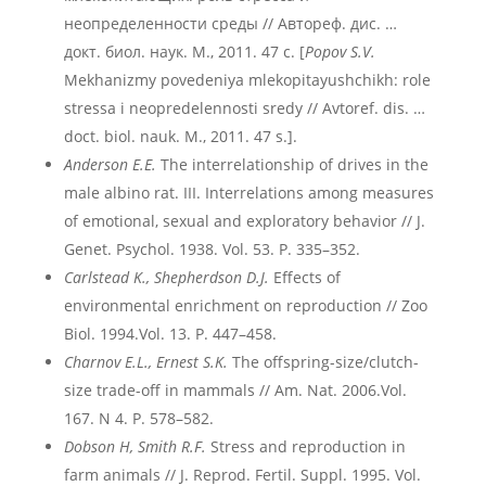
неопределенности среды // Автореф. дис. …
докт. биол. наук. М., 2011. 47 с. [
Popov S.V.
Mekhanizmy povedeniya mlekopitayushchikh: role
stressa i neopredelennosti sredy // Avtoref. dis. …
doct. biol. nauk. M., 2011. 47 s.].
Anderson E.E.
The interrelationship of drives in the
male albino rat. III. Interrelations among measures
of emotional, sexual and exploratory behavior // J.
Genet. Psychol. 1938. Vol. 53. P. 335–352.
Carlstead K., Shepherdson D.J.
Effects of
environmental enrichment on reproduction // Zoo
Biol. 1994.Vol. 13. P. 447–458.
Charnov E.L., Ernest S.K.
The offspring-size/clutch-
size trade-off in mammals // Am. Nat. 2006.Vol.
167. N 4. P. 578–582.
Dobson H, Smith R.F.
Stress and reproduction in
farm animals // J. Reprod. Fertil. Suppl. 1995. Vol.