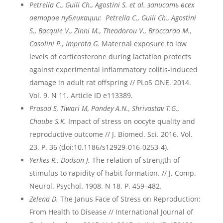
Petrella
C
., Guili
Ch
., Agostini
S
. et
al
. записать всех
авторов публикации: Petrella
C
., Guili
Ch
., Agostini
S
.,
Bacquie
V
., Zinni
M
., Theodorou
V
., Broccardo
M
.,
Casolini
P
., Improta
G
.
Maternal exposure to low
levels of corticosterone during lactation protects
against experimental inflammatory colitis-induced
damage in adult rat offspring // PLoS ONE. 2014.
Vol. 9. N 11. Article ID e113389.
Prasad S, Tiwari M, Pandey A.N., Shrivastav T.G.,
Chaube S.K.
Impact of stress on oocyte quality and
reproductive outcome // J. Biomed. Sci. 2016. Vol.
23. P. 36 (doi:10.1186/s12929-016-0253-4).
Yerkes R., Dodson J.
The relation of strength of
stimulus to rapidity of habit-formation. // J. Comp.
Neurol. Psychol. 1908. N 18. P. 459–482.
Zelena D.
The Janus Face of Stress on Reproduction:
From Health to Disease // International Journal of