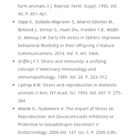
farm animals // J. Reprod. Fertil. Suppl. 1995. Vol.
49. P. 451–461.
Gapp
K
., Soldado
-Magraner
S
., Alvarez
-S
ánchez
M
.,
Bohacek
J
., Vernaz
G
., Huan
Shu
, Franklin
T
.B
., Wolfer
D
., Mansuy
I
.M
.
Early life stress in fathers improves
behavioral flexibility in their offspring // Nature
Communications. 2014. Vol. 5. Art. 5466.
Griffin J.F.T.
Stress and immunity: a unifying
concept // Veterinary Immunology and
Immunopathology. 1989. Vol. 20. P. 263–312.
Liptrap R.M.
Stress and reproduction in domestic
animals // Ann. NY Acad. Sci. 1993. Vol. 697. P. 275–
284.
Maeda K., Tsukamura H.
The Impact of Stress on
Reproduction: Are Glucocorticoids Inhibitory or
Protective to Gonadotropin Secretion? //
Endocrinology. 2006.Vol. 147. Iss. 5. P. 2505 (URL: