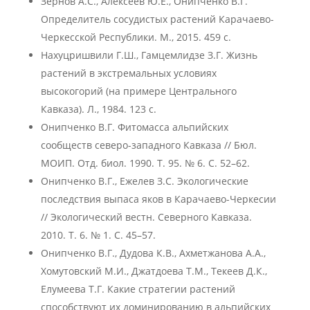
Зернов А.С., Алексеев Ю.Е., Онипченко В.Г.
Определитель сосудистых растений Карачаево-
Черкесской Республики. М., 2015. 459 с.
Нахуцришвили Г.Ш., Гамцемлидзе З.Г. Жизнь
растений в экстремальных условиях
высокогорий (на примере Центрального
Кавказа). Л., 1984. 123 с.
Онипченко В.Г. Фитомасса альпийских
сообществ северо-западного Кавказа // Бюл.
МОИП. Отд. биол. 1990. Т. 95. № 6. С. 52–62.
Онипченко В.Г., Ежелев З.С. Экологические
последствия выпаса яков в Карачаево-Черкесии
// Экологический вестн. Северного Кавказа.
2010. Т. 6. № 1. С. 45–57.
Онипченко В.Г., Дудова К.В., Ахметжанова А.А.,
Хомутовский М.И., Джатдоева Т.М., Текеев Д.К.,
Елумеева Т.Г. Какие стратегии растений
способствуют их доминированию в альпийских