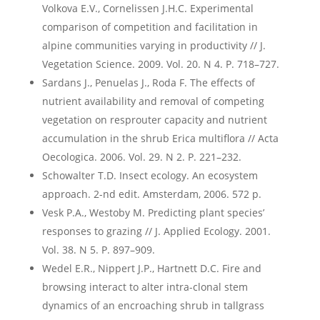
Volkova E.V., Cornelissen J.H.C. Experimental
comparison of competition and facilitation in
alpine communities varying in productivity // J.
Vegetation Science. 2009. Vol. 20. N 4. P. 718–727.
Sardans J., Penuelas J., Roda F. The effects of
nutrient availability and removal of competing
vegetation on resprouter capacity and nutrient
accumulation in the shrub Erica multiflora // Acta
Oecologica. 2006. Vol. 29. N 2. P. 221–232.
Schowalter T.D. Insect ecology. An ecosystem
approach. 2-nd edit. Amsterdam, 2006. 572 p.
Vesk P.A., Westoby M. Predicting plant species’
responses to grazing // J. Applied Ecology. 2001.
Vol. 38. N 5. P. 897–909.
Wedel E.R., Nippert J.P., Hartnett D.C. Fire and
browsing interact to alter intra-clonal stem
dynamics of an encroaching shrub in tallgrass