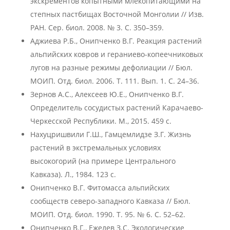
экскрементов копытными млекопитающими на
степных пастбищах Восточной Монголии // Изв.
РАН. Сер. биол. 2008. № 3. C. 350–359.
Аджиева Р.Б., Онипченко В.Г. Реакция растений
альпийских ковров и гераниево-копеечниковых
лугов на разные режимы дефолиации // Бюл.
МОИП. Отд. биол. 2006. Т. 111. Вып. 1. С. 24–36.
Зернов А.С., Алексеев Ю.Е., Онипченко В.Г.
Определитель сосудистых растений Карачаево-
Черкесской Республики. М., 2015. 459 с.
Нахуцришвили Г.Ш., Гамцемлидзе З.Г. Жизнь
растений в экстремальных условиях
высокогорий (на примере Центрального
Кавказа). Л., 1984. 123 с.
Онипченко В.Г. Фитомасса альпийских
сообществ северо-западного Кавказа // Бюл.
МОИП. Отд. биол. 1990. Т. 95. № 6. С. 52–62.
Онипченко В.Г., Ежелев З.С. Экологические