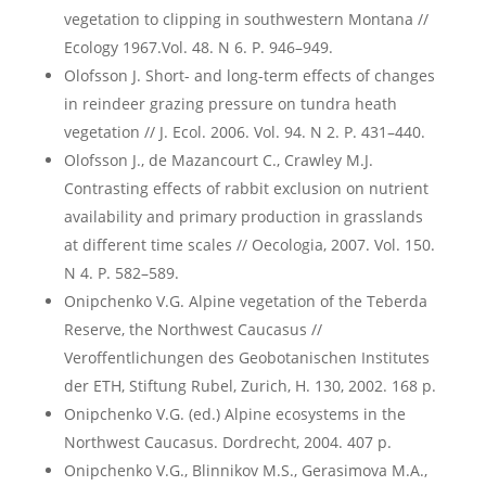
vegetation to clipping in southwestern Montana //
Ecology 1967.Vol. 48. N 6. P. 946–949.
Olofsson J. Short- and long-term effects of changes
in reindeer grazing pressure on tundra heath
vegetation // J. Ecol. 2006. Vol. 94. N 2. P. 431–440.
Olofsson J., de Mazancourt C., Crawley M.J.
Contrasting effects of rabbit exclusion on nutrient
availability and primary production in grasslands
at different time scales // Oecologia, 2007. Vol. 150.
N 4. P. 582–589.
Onipchenko V.G. Alpine vegetation of the Teberda
Reserve, the Northwest Caucasus //
Veroffentlichungen des Geobotanischen Institutes
der ETH, Stiftung Rubel, Zurich, H. 130, 2002. 168 p.
Оnipchenko V.G. (ed.) Alpine ecosystems in the
Northwest Caucasus. Dordrecht, 2004. 407 p.
Onipchenko V.G., Blinnikov M.S., Gerasimova M.A.,