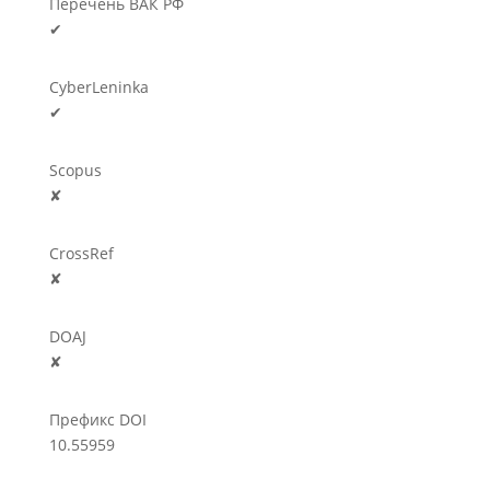
Перечень ВАК РФ
✔
CyberLeninka
✔
Scopus
✘
CrossRef
✘
DOAJ
✘
Префикс DOI
10.55959