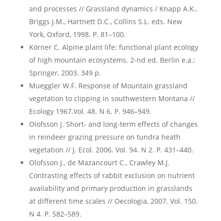
and processes // Grassland dynamics / Knapp A.K.,
Briggs J.M., Hartnett D.C., Collins S.L. eds. New
York, Oxford, 1998. P. 81–100.
Körner C. Alpine plant life: functional plant ecology
of high mountain ecosystems. 2-nd ed. Berlin e.a.:
Springer, 2003. 349 p.
Mueggler W.F. Response of Mountain grassland
vegetation to clipping in southwestern Montana //
Ecology 1967.Vol. 48. N 6. P. 946–949.
Olofsson J. Short- and long-term effects of changes
in reindeer grazing pressure on tundra heath
vegetation // J. Ecol. 2006. Vol. 94. N 2. P. 431–440.
Olofsson J., de Mazancourt C., Crawley M.J.
Contrasting effects of rabbit exclusion on nutrient
availability and primary production in grasslands
at different time scales // Oecologia, 2007. Vol. 150.
N 4. P. 582–589.