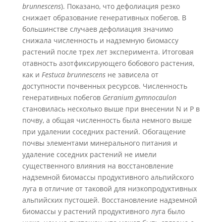
brunnescens
). Показано, что дефолиация резко
снижает образование генеративных побегов. В
большинстве случаев дефолиация значимо
снижала численность и надземную биомассу
растений после трех лет эксперимента. Итоговая
отавность азотфиксирующего бобового растения,
как и
Festuca brunnescens
не зависела от
доступности почвенных ресурсов. Численность
генеративных побегов
Geranium gymnocaulon
становилась несколько выше при внесении N и P в
почву, а общая численность была немного выше
при удалении соседних растений. Обогащение
почвы элементами минерального питания и
удаление соседних растений не имели
существенного влияния на восстановление
надземной биомассы продуктивного альпийского
луга в отличие от таковой для низкопродуктивных
альпийских пустошей. Восстановление надземной
биомассы у растений продуктивного луга было