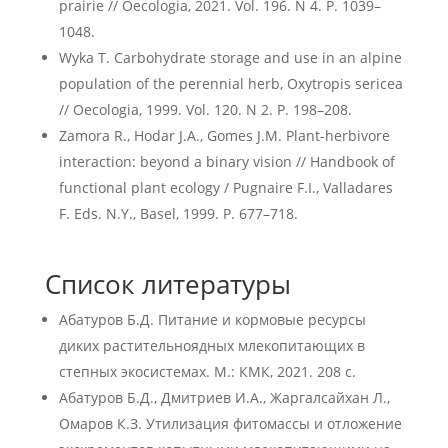
prairie // Oecologia, 2021. Vol. 196. N 4. P. 1039–
1048.
Wyka T. Carbohydrate storage and use in an alpine
population of the perennial herb, Oxytropis sericea
// Oecologia, 1999. Vol. 120. N 2. P. 198–208.
Zamora R., Hodar J.A., Gomes J.M. Plant-herbivore
interaction: beyond a binary vision // Handbook of
functional plant ecology / Pugnaire F.I., Valladares
F. Eds. N.Y., Basel, 1999. P. 677–718.
Список литературы
Абатуров Б.Д. Питание и кормовые ресурсы
диких растительноядных млекопитающих в
степных экосистемах. М.: КМК, 2021. 208 с.
Абатуров Б.Д., Дмитриев И.А., Жаргалсайхан Л.,
Омаров К.З. Утилизация фитомассы и отложение