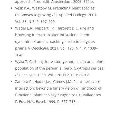
approach. 2-nd edit. Amsterdam, 2006. 572 p.
Vesk P.A., Westoby M. Predicting plant species’
responses to grazing // J. Applied Ecology. 2001.
Vol. 38. N 5. P. 897–909.
Wedel E.R., Nippert J.P., Hartnett D.C. Fire and
browsing interact to alter intra-clonal stem
dynamics of an encroaching shrub in tallgrass
prairie // Oecologia, 2021. Vol. 196. N 4. P. 1039–
1048.
Wyka T. Carbohydrate storage and use in an alpine
population of the perennial herb, Oxytropis sericea
// Oecologia, 1999. Vol. 120. N 2. P. 198–208.
Zamora R., Hodar J.A., Gomes J.M. Plant-herbivore
interaction: beyond a binary vision // Handbook of
functional plant ecology / Pugnaire F.I., Valladares
F. Eds. N.Y., Basel, 1999. P. 677–718.