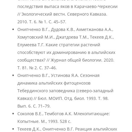
последствия выпаса яков в Карачаево-Черкесии
// Экологический вестн. Северного Кавказа.
2010. Т. 6. № 1. С. 45–57.
Онипченко В.Г., Дудова К.В., Ахметжанова А.А.,
Хомутовский М.И., Джатдоева Т.М., Текеев Д.К.,
Елумеева Т.Г. Какие стратегии растений
способствуют их доминированию в альпийских
сообществах? // Журнал общей биологии. 2020.
Т. 81. № 2. С. 37–46.
Онипченко В.Г., Устинова Я.А. Сезонная
динамика альпийских фитоценозов
Тебердинского заповедника (северо-западный
Кавказ) // Бюл. МОИП. Отд. биол. 1993. Т. 98.
Вып. 6. С. 71–79.
Соколов В.Е., Темботов А.К. Млекопитающие:
Копытные. М., 1993. 528 с.
Текеев Д.К., Онипченко В.Г. Реакция альпийских