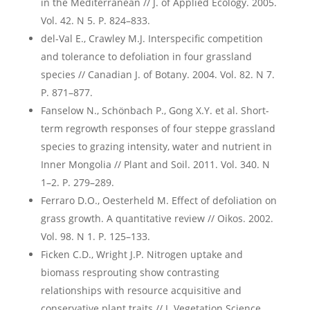
in the Mediterranean // J. of Applied Ecology. 2005.
Vol. 42. N 5. P. 824–833.
del-Val E., Crawley M.J. Interspecific competition
and tolerance to defoliation in four grassland
species // Canadian J. of Botany. 2004. Vol. 82. N 7.
P. 871–877.
Fanselow N., Schönbach P., Gong X.Y. et al. Short-
term regrowth responses of four steppe grassland
species to grazing intensity, water and nutrient in
Inner Mongolia // Plant and Soil. 2011. Vol. 340. N
1–2. P. 279–289.
Ferraro D.O., Oesterheld M. Effect of defoliation on
grass growth. A quantitative review // Oikos. 2002.
Vol. 98. N 1. P. 125–133.
Ficken C.D., Wright J.P. Nitrogen uptake and
biomass resprouting show contrasting
relationships with resource acquisitive and
conservative plant traits // J. Vegetation Science.