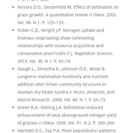
Ferraro D.O., Oesterheld M. Effect of defoliation on
grass growth. A quantitative review // Oikos. 2002.
Vol. 98. N 1. P. 125–133.
Ficken C.D., Wright J.P. Nitrogen uptake and
biomass resprouting show contrasting
relationships with resource acquisitive and
conservative plant traits // J. Vegetation Science.
2019. Vol. 30. N 1. P. 65–74.
Gough L., Shrestha K., Johnson D.R., Moon B.
Longterm mammalian herbivory and nutrient
addition alter lichen community structure in
Alaskan dry heath tundra // Arctic, Antarctic, and
Alpine Research. 2008. Vol. 40. N 1. P. 65–73.
Green R.A., Detling J.A. Defoliation-induced
enhancement of total aboveground nitrogen yield
of grasses // Oikos. 2000. Vol. 91. N 2. P. 280–284.
Hartnett D.C., Fay P.A. Plant populations: patterns