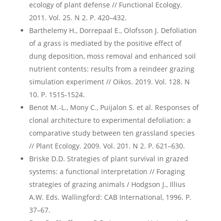
ecology of plant defense // Functional Ecology.
2011. Vol. 25. N 2. Р. 420–432.
Barthelemy H., Dorrepaal E., Olofsson J. Defoliation
of a grass is mediated by the positive effect of
dung deposition, moss removal and enhanced soil
nutrient contents: results from a reindeer grazing
simulation experiment // Oikos. 2019. Vol. 128. N
10. P. 1515-1524.
Benot M.-L., Mony C., Puijalon S. et al. Responses of
clonal architecture to experimental defoliation: a
comparative study between ten grassland species
// Plant Ecology. 2009. Vol. 201. N 2. Р. 621–630.
Briske D.D. Strategies of plant survival in grazed
systems: a functional interpretation // Foraging
strategies of grazing animals / Hodgson J., Illius
A.W. Eds. Wallingford: CAB International, 1996. P.
37–67.