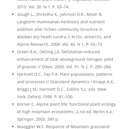
2019. Vol. 30. N 1. P. 65–74.
Gough L., Shrestha K., Johnson D.R., Moon B.
Longterm mammalian herbivory and nutrient
addition alter lichen community structure in
Alaskan dry heath tundra // Arctic, Antarctic, and
Alpine Research. 2008. Vol. 40. N 1. P. 65–73.
Green R.A., Detling J.A. Defoliation-induced
enhancement of total aboveground nitrogen yield
of grasses // Oikos. 2000. Vol. 91. N 2. P. 280–284.
Hartnett D.C., Fay P.A. Plant populations: patterns
and processes // Grassland dynamics / Knapp A.K.,
Briggs J.M., Hartnett D.C., Collins S.L. eds. New
York, Oxford, 1998. P. 81–100.
Körner C. Alpine plant life: functional plant ecology
of high mountain ecosystems. 2-nd ed. Berlin e.a.:
Springer, 2003. 349 p.
Mueggler W.F. Response of Mountain grassland