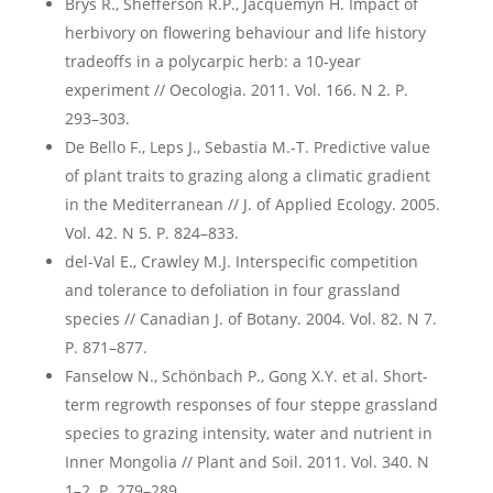
Brys R., Shefferson R.P., Jacquemyn H. Impact of
herbivory on flowering behaviour and life history
tradeoffs in a polycarpic herb: a 10-year
experiment // Oecologia. 2011. Vol. 166. N 2. P.
293–303.
De Bello F., Leps J., Sebastia M.-T. Predictive value
of plant traits to grazing along a climatic gradient
in the Mediterranean // J. of Applied Ecology. 2005.
Vol. 42. N 5. P. 824–833.
del-Val E., Crawley M.J. Interspecific competition
and tolerance to defoliation in four grassland
species // Canadian J. of Botany. 2004. Vol. 82. N 7.
P. 871–877.
Fanselow N., Schönbach P., Gong X.Y. et al. Short-
term regrowth responses of four steppe grassland
species to grazing intensity, water and nutrient in
Inner Mongolia // Plant and Soil. 2011. Vol. 340. N
1–2. P. 279–289.