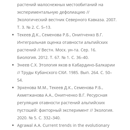
растений малоснежных местообитаний на
экспериментальную дефолиацию //
Экологический вестник Северного Кавказа. 2007.
Т. 3. № 2. С. 5–13.
Текеев Д.К., Семенова Р.Б., Онипченко В.Г.
Интегральная оценка отавности альпийских
растений // Вестн. Моск. ун-та. Сер. 16.
Биология. 2012. Т. 67. № 1. С. 36–40.
Энеев С.Х. Этология яков в Кабардино-Балкарии
// Труды Кубанского СХИ. 1985. Вып. 264. С. 50–
54.
Эркенова М.М., Текеев Д.К., Семенова Р.Б.,
Ахметжанова А.А., Онипченко В.Г. Ресурсная
регуляция отавности растений альпийских
пустошей: факторный эксперимент // Экология.
2020. № 5. С. 332–340.
Agrawal A.A. Current trends in the evolutionary