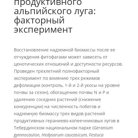
продуктивного
альпийского луга:
факторный
эксперимент
Восстановление надземной биомассы после ее
отчуждения фитофагами может зависеть от
ценотических отношений и доступности ресурсов.
Проведен трехлетний полнофакторный
эксперимент по влиянию трех режимов
дефолиации (контроль, 1-й и 2-й укосы на уровне
почвы за сезон), обогащению почвы N и P и
удалению соседних растений (снижение
конкуренции) на численность побегов и
надземную биомассу трех видов растений
продуктивных гераниево-копеечниковых лугов в
Тебердинском национальном парке (
Geranium
gymnocaulon, Hedysarum caucasicum, Festuca