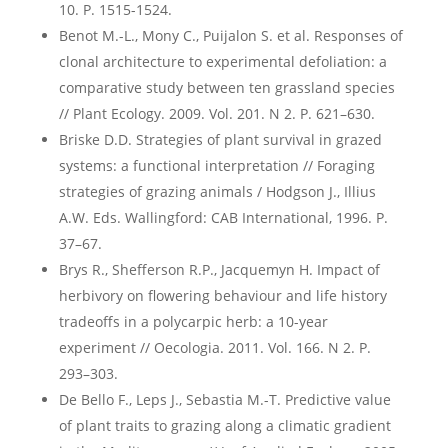
10. P. 1515-1524.
Benot M.-L., Mony C., Puijalon S. et al. Responses of
clonal architecture to experimental defoliation: a
comparative study between ten grassland species
// Plant Ecology. 2009. Vol. 201. N 2. Р. 621–630.
Briske D.D. Strategies of plant survival in grazed
systems: a functional interpretation // Foraging
strategies of grazing animals / Hodgson J., Illius
A.W. Eds. Wallingford: CAB International, 1996. P.
37–67.
Brys R., Shefferson R.P., Jacquemyn H. Impact of
herbivory on flowering behaviour and life history
tradeoffs in a polycarpic herb: a 10-year
experiment // Oecologia. 2011. Vol. 166. N 2. P.
293–303.
De Bello F., Leps J., Sebastia M.-T. Predictive value
of plant traits to grazing along a climatic gradient