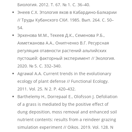
Биология. 2012. Т. 67. № 1. С. 36–40.
Энеев С.Х. Этология яков в Кабардино-Балкарии
// Труды Кубанского СХИ. 1985. Вып. 264. С. 50–
54.
Эркенова М.М., Текеев Д.К., Семенова Р.Б.,
Ахметжанова А.А., Онипченко В.Г. Ресурсная
регуляция отавности растений альпийских
пустошей: факторный эксперимент // Экология.
2020. № 5. С. 332–340.
Agrawal A.A. Current trends in the evolutionary
ecology of plant defense // Functional Ecology.
2011. Vol. 25. N 2. Р. 420–432.
Barthelemy H., Dorrepaal E., Olofsson J. Defoliation
of a grass is mediated by the positive effect of
dung deposition, moss removal and enhanced soil
nutrient contents: results from a reindeer grazing
simulation experiment // Oikos. 2019. Vol. 128. N