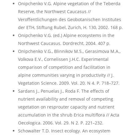
Onipchenko V.G. Alpine vegetation of the Teberda
Reserve, the Northwest Caucasus //
Veroffentlichungen des Geobotanischen Institutes
der ETH, Stiftung Rubel, Zurich, H. 130, 2002. 168 p.
Оnipchenko V.G. (ed.) Alpine ecosystems in the
Northwest Caucasus. Dordrecht, 2004. 407 p.
Onipchenko V.G., Blinnikov M.S., Gerasimova M.A.,
Volkova E.V., Cornelissen J.H.C. Experimental
comparison of competition and facilitation in
alpine communities varying in productivity // J.
Vegetation Science. 2009. Vol. 20. N 4. P. 718–727.
Sardans J., Penuelas J., Roda F. The effects of
nutrient availability and removal of competing
vegetation on resprouter capacity and nutrient
accumulation in the shrub Erica multiflora // Acta
Oecologica. 2006. Vol. 29. N 2. P. 221–232.
Schowalter T.D. Insect ecology. An ecosystem