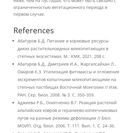
ниже, чем на пустошах, что может быть связано с
ограниченностью вегетационного периода в
первом случае.
References
Абатуров Б.Д. Питание и кормовые ресурсы
диких растительноядных млекопитающих в
степных экосистемах. М.: КМК, 2021. 208 с.
Абатуров Б.Д., Дмитриев И.А., Жаргалсайхан Л.,
Омаров К.З. Утилизация фитомассы и отложение
экскрементов копытными млекопитающими на
степных пастбищах Восточной Монголии // Изв.
РАН. Сер. биол. 2008. № 3. C. 350–359.
Аджиева Р.Б., Онипченко В.Г. Реакция растений
альпийских ковров и гераниево-копеечниковых
лугов на разные режимы дефолиации // Бюл.
МОИП. Отд. биол. 2006. Т. 111. Вып. 1. С. 24–36.