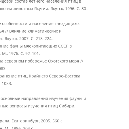
 Видовой состав летнего населения птиц в
огия животных Якутии. Якутск, 1996. С. 80–
ие особенности и население гнездящихся
ья // Влияние климатических и
Якутск, 2007. С. 218–224.
вание фауны млекопитающих СССР в
М., 1976. С. 92–101.
на северном побережье Охотского моря //
083.
транение птиц Крайнего Северо-Востока
– 1083.
 и основные направления изучения фауны и
ьные вопросы изучения птиц Сибири.
ала. Екатеринбург, 2005. 560 с.
 М., 1996. 304 с.