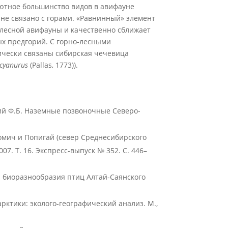
лютное большинство видов в авифауне
 не связано с горами. «Равнинный» элемент
лесной авифауны и качественно сближает
х предгорий. С горно-лесными
ически связаны сибирская чечевица
cyanurus
(Pallas, 1773)).
ский Ф.Б. Наземные позвоночные Северо-
омич и Попигай (север Среднесибирского
07. Т. 16. Экспресс-выпуск № 352. С. 446–
 биоразнообразия птиц Алтай-Саянского
рктики: эколого-географический анализ. М.,