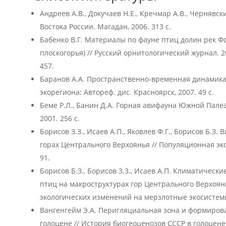
Андреев А.В., Докучаев Н.Е., Кречмар А.В., Черняв
Востока России. Магадан, 2006. 313 с.
Бабенко В.Г. Материалы по фауне птиц долин рек Ф
плоскогорья) // Русский орнитологический журнал. 20
457.
Баранов А.А. Пространственно-временная динамика
экорегиона: Автореф. дис. Красноярск, 2007. 49 с.
Беме Р.Л., Банин Д.А. Горная авифауна Южной Палеа
2001. 256 с.
Борисов З.З., Исаев А.П., Яковлев Ф.Г., Борисов Б.З.
горах Центрального Верхоянья // Популяционная экол
91.
Борисов Б.З., Борисов 3.3., Исаев A.П. Климатическ
птиц на макроструктурах гор Центрального Верхоян
экологических изменений на мерзлотные экосистемы. 
Вангенгейм Э.А. Перигляциальная зона и формиро
голоцене // История биогеоценозов СССР в голоцене. 