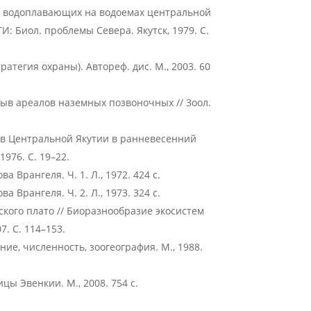
е водоплавающих на водоемах центральной
И: Биол. проблемы Севера. Якутск, 1979. С.
ратегия охраны). Автореф. дис. М., 2003. 60
ыв ареалов наземных позвоночных // Зоол.
 в Центральной Якутии в ранневесенний
1976. С. 19–22.
 Врангеля. Ч. 1. Л., 1972. 424 с.
 Врангеля. Ч. 2. Л., 1973. 324 с.
кого плато // Биоразнообразие экосистем
. С. 114–153.
ие, численность, зоогеография. М., 1988.
цы Эвенкии. М., 2008. 754 с.