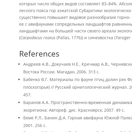
которых число общих видов составляет 83–84%. Абсо
лесного пояса гор азиатской Субарктики экологически
существенно повышает видовое разнообразие горно- 
ее с авифаунами сопредельных ландшафтов равнинны
ландшафтами на большей части своего ареала эколог
(
Carpodacus
roseus
(Pallas, 1776)) и синехвостка (
Tarsiger
References
Андреев А.В., Докучаев Н.Е., Кречмар А.В., Черняв
Востока России. Магадан, 2006. 313 с.
Бабенко В.Г. Материалы по фауне птиц долин рек Ф
плоскогорья) // Русский орнитологический журнал. 20
457.
Баранов А.А. Пространственно-временная динамика
экорегиона: Автореф. дис. Красноярск, 2007. 49 с.
Беме Р.Л., Банин Д.А. Горная авифауна Южной Палеа
2001. 256 с.