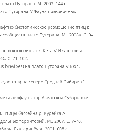
плато Путорана. М. 2003. 144 с.
ато Путорана // Фауна позвоночных
ндшафтно-биотопическое размещение птиц в
сообществ плато Путорана. М., 2006а. С. 9–
асти котловины оз. Кета // Изучение и
б. С. 71–102.
s brevipes) на плато Путорана // Бюл.
 cyanurus) на севере Средней Сибири //
.
мики авифауны гор Азиатской Субарктики.
.В. Птицы бассейна р. Курейка //
ельных территорий. М., 2007. С. 7–70.
ири. Екатеринбург, 2001. 608 с.