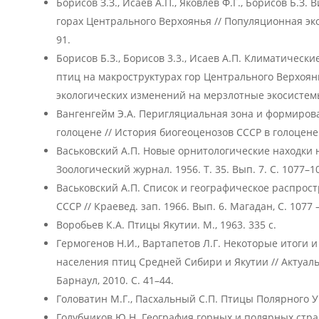
Борисов З.З., Исаев А.П., Яковлев Ф.Г., Борисов Б.З.
горах Центрального Верхоянья // Популяционная экол
91.
Борисов Б.З., Борисов 3.3., Исаев A.П. Климатическ
птиц на макроструктурах гор Центрального Верхоян
экологических изменений на мерзлотные экосистемы. 
Вангенгейм Э.А. Перигляциальная зона и формиро
голоцене // История биогеоценозов СССР в голоцене. 
Васьковский А.П. Новые орнитологические находки 
Зоологический журнал. 1956. Т. 35. Вып. 7. С. 1077–1
Васьковский А.П. Список и географическое распрос
СССР // Краевед. зап. 1966. Вып. 6. Магадан, С. 1077 
Воробьев К.А. Птицы Якутии. М., 1963. 335 с.
Гермогенов Н.И., Вартапетов Л.Г. Некоторые итоги
населения птиц Средней Сибири и Якутии // Актуал
Барнаул, 2010. С. 41–44.
Головатин М.Г., Пасхальный С.П. Птицы Полярного Ур
Голубчиков Ю.Н. География горных и полярных стран.