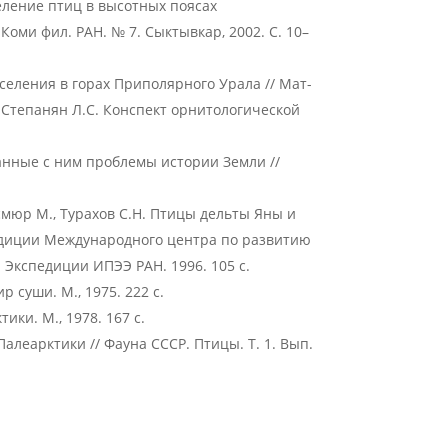
еление птиц в высотных поясах
оми фил. РАН. № 7. Сыктывкар, 2002. С. 10–
селения в горах Приполярного Урала // Мат-
. Степанян Л.С. Конспект орнитологической
анные с ним проблемы истории Земли //
нсмюр М., Турахов С.Н. Птицы дельты Яны и
едиции Международного центра по развитию
 Экспедиции ИПЭЭ РАН. 1996. 105 с.
суши. М., 1975. 222 с.
ки. М., 1978. 167 с.
леарктики // Фауна СССР. Птицы. Т. 1. Вып.