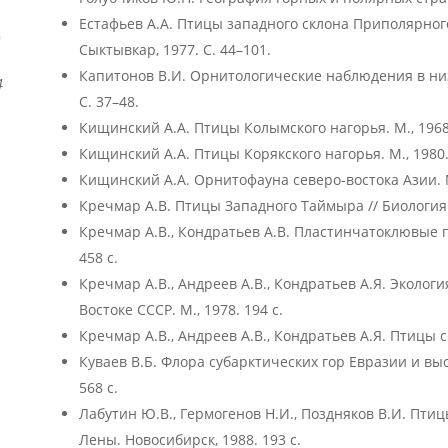
Естафьев А.А. Птицы западного склона Приполярного
о
Сыктывкар, 1977. С. 44–101.
Капитонов В.И. Орнитологические наблюдения в низо
4
С. 37–48.
Кищинский А.А. Птицы Колымского нагорья. М., 1968.
Кищинский А.А. Птицы Корякского нагорья. М., 1980.
Кищинский А.А. Орнитофауна северо-востока Азии. М.
Кречмар А.В. Птицы Западного Таймыра // Биология п
Кречмар А.В., Кондратьев А.В. Пластинчатоклювые п
458 с.
Кречмар А.В., Андреев А.В., Кондратьев А.Я. Эколог
Востоке СССР. М., 1978. 194 с.
Кречмар А.В., Андреев А.В., Кондратьев А.Я. Птицы с
Куваев В.Б. Флора субарктических гор Евразии и выс
568 с.
Лабутин Ю.В., Гермогенов Н.И., Поздняков В.И. Пт
Лены. Новосибирск, 1988. 193 с.