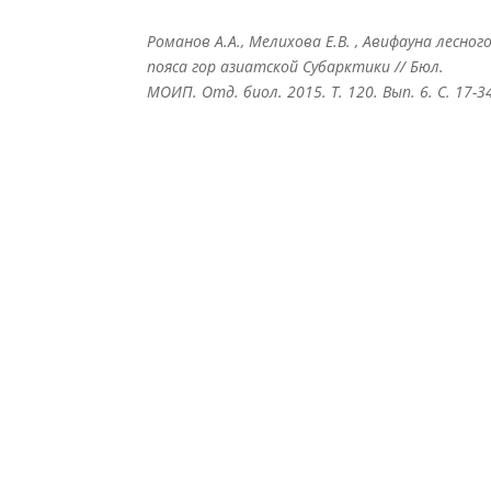
Романов А.А., Мелихова Е.В. , Авифауна лесног
пояса гор азиатской Субарктики // Бюл.
МОИП. Отд. биол. 2015. Т. 120. Вып. 6. С. 17-3