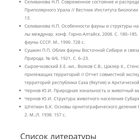
Селиванова Н.П. Современное состояние и распред
Приполярного Урала // Вестник Института биологии К
13.
Селиванова Н.П. Особенности фауны и структуры на
лы междунар. конф. Горно-Алтайск, 2008. С. 180–185
фауны СССР. М., 1990. 728 с.
Сушкин П.П. Облик фауны Восточной Сибири и связ
Природа. № 4/6. 1921. С. 6–23.
Сыроечковский Е.Е.-мл., Волков С.В., Цоклер К., Сте
прилежащих территорий // Отчет совместной эксп
территорий республики Саха (Якутия) и Арктической
Чернов Ю.И. Природная зональность и животный мир 
Чернов Ю.И. Структура животного населения Субаркти
Штегман Б.К. Основы орнитографического деления Па
2. М.;Л. 1938. 157 с.
Список литературы