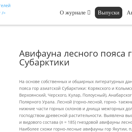
О журнале
Выпуски
А
Авифауна лесного пояса г
Субарктики
На основе собственных и обширных литературных да
пояса гор азиатской Субарктики: Корякского и Колымск
Верхоянский, Черского, Кулар, Полоусный), Анабарско
Полярного Урала. Лесной (горно-лесной, горно- таежн
нижние части горных склонов и днища межгорных дол
господством древесной растительности. Выявлена вы
и видового состава (
n
= 185) гнездовой авифауны лесно
Наиболее схожи горно-лесные авифауны гор Якутии, п