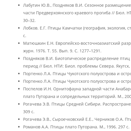
Лабутин Ю.В., Поздняков В.И. Сезонное размещени
части Предверхоянского краевого прогиба // Бюл. НТ
30–32.
Лобков. Е.Г. Птицы Камчатки (география, экология, ст
с.
Матюшкин Е.Н. Европейско-восточноазиатский разр
журн. 1976. Т. 55. Вып. 9. С. 1277–1291.
Поздняков В.И. Биотопическое распределение птиц
период // Бюл. НТИ: Биол. проблемы Севера. Якутск, 
Портенко Л.А. Птицы Чукотского полуострова и острова
Портенко Л.А. Птицы Чукотского полуострова и острова
Поспелов И.Н. Орнитофауна западной части Анабарс
плато Путорана и сопредельных территорий. М., 2007
Рогачева Э.В. Птицы Средней Сибири. Распространен
309 с.
Рогачева Э.В., Сыроечковский Е.Е., Черников О.А. Пти
Романов А.А. Птицы плато Путорана. М., 1996. 297 с.