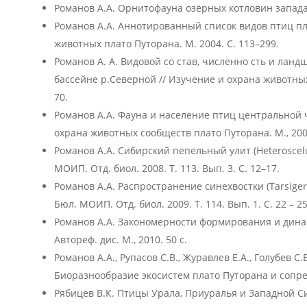
Романов А.А. Орнитофауна озёрных котловин запада 
Романов А.А. Аннотированный список видов птиц пл
животных плато Путорана. М. 2004. С. 113–299.
Романов А. А. Видовой со став, численно сть и ла
бассейне р.Северной // Изучение и охрана животных 
70.
Романов А.А. Фауна и население птиц центральной ч
охрана животных сообществ плато Путорана. М., 2006
Романов А.А. Сибирский пепельный улит (Heteroscelu
МОИП. Отд. биол. 2008. Т. 113. Вып. 3. С. 12–17.
Романов А.А. Распространение синехвостки (Tarsiger
Бюл. МОИП. Отд. биол. 2009. Т. 114. Вып. 1. С. 22 – 25
Романов А.А. Закономерности формирования и дина
Автореф. дис. М., 2010. 50 с.
Романов А.А., Рупасов С.В., Журавлев Е.А., Голубев С
Биоразнообразие экосистем плато Путорана и сопред
Рябицев В.К. Птицы Урала, Приуралья и Западной Сиб