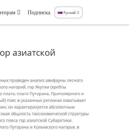
вторам
Подписка
Русский
ор азиатской
нных проведен анализ авифауны лесного
ого нагорий, гор Якутии (хребты
го плато, плато Путорана, Приполярного и
ый) пояс в указанных регионах охватывает
ин; он характеризуется абсолютным
сокая общность таксономической структуры
го пояса гор азиатской Субарктики.
лато Путорана и Колымского нагорья, в