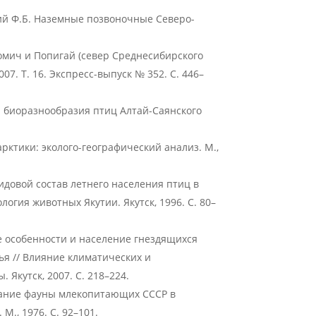
ский Ф.Б. Наземные позвоночные Северо-
омич и Попигай (север Среднесибирского
07. Т. 16. Экспресс-выпуск № 352. С. 446–
 биоразнообразия птиц Алтай-Саянского
рктики: эколого-географический анализ. М.,
 Видовой состав летнего населения птиц в
огия животных Якутии. Якутск, 1996. С. 80–
ие особенности и население гнездящихся
ья // Влияние климатических и
Якутск, 2007. С. 218–224.
вание фауны млекопитающих СССР в
М., 1976. С. 92–101.