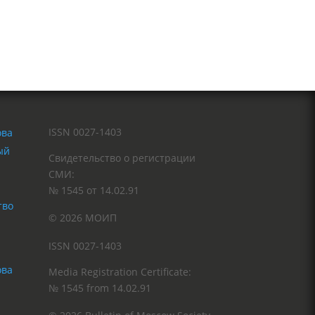
ISSN 0027-1403
ый
Свидетельство о регистрации
СМИ:
№ 1545 от 14.02.91
тво
© 2026 МОИП
ISSN 0027-1403
Media Registration Certificate:
№ 1545 from 14.02.91