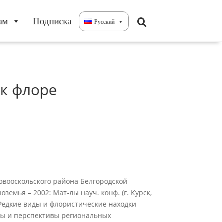
ам
Подписка
Русский
к флоре
овооскольского района Белгородской
земья – 2002: Мат-лы науч. конф. (г. Курск,
.И. Редкие виды и флористические находки
емы и перспективы региональных