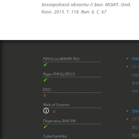
Белгородской области // Бюл. МОИП. Отд.
биол. 2013. Т. 118. Вып. 6. С. 67

m
РИНЦ (eLIBRARY.RU)
✔

1
Ядро РИНЦ (RSCI)
гор
✔
фа
ESCI
им.
✘
Web of Science
🛈

m
✘

11
Перечень ВАК РФ
✔
Bui
Bio
CyberLeninka