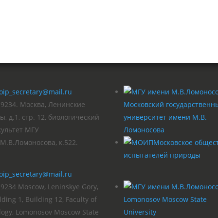
oip_secretary@mail.ru
19234. Москва, Ленинские
Московский государственн
ы, д.1, стр. 12, биологический
университет имени М.В.
культет МГУ
Ломоносова
М.В.Ломоносова, к.522.
Московское общес
испытателей природы
oip_secretary@mail.ru
9234 Moscow, Leninskye Gory,
lding 1, Building 12, Faculty of
Lomonosov Moscow State
logy, Lomonosov Moscow State
University