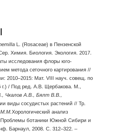
ы
hemilla
L. (Rosaceae) в Пензенской
 Сер. Химия. Биология. Экология. 2017.
ты исследования флоры юго-
ием метода сеточного картирования //
 2010–2015: Мат. VIII науч. совещ. по
.) / Под ред. А.В. Щербакова. М.,
., Чкалов А.В., Бялт В.В.,
и виды сосудистых растений // Тр.
 М.М.
Хорологический анализ
/ Проблемы ботаники Южной Сибири и
нф. Барнаул, 2008. С. 312–322. –