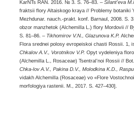
KarNTs RAN. 2016. № 3. S. 76–83. –
Silant’eva M
fraktsii flory Altaiskogo kraya // Problemy botaniki Y
Mezhdunar. nauch.-prakt. konf. Barnaul, 2008. S. 
obzor manzhetok (Alchemilla L.) flory Mordovii // By
S. 81–86. –
Tikhomirov V.N., Glazunova K.P.
Alchem
Flora srednei polosy evropeiskoi chasti Rossii. 1, i
Chkalov A.V.,
Vorotnikov V.P.
Opyt vydeleniya flor
(Alchemilla L., Rosaceae) Tsentral’noi Rossii // Bo
Chka-lov A.V., Pakina D.V., Molodkina K.D., Rasput
vidakh Alchemilla (Rosaceae) vo «Flore Vostochnoi
morfologiya rastenii. M., 2017. S. 427–430].