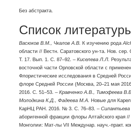
Без абстракта.
Список литератур
Васюков В.М., Чкалов А.В.
К изучению рода
Alc
области // Вестн. Саратовского ун-та. Нов. сер.
Т. 17. Вып. 1. С. 87–92. –
Киселева Л.Л.
Результа
восточной части Орловской области с применен
Флористические исследования в Средней России:
флоре Средней России (Москва, 20–21 мая 2016 г
2016. С. 51–53. –
Кравченко А.В., Тимофеева В.В
Молодкина К.Д., Фадеева М.А.
Новые для Карели
КарНЦ РАН. 2016. № 3. С. 76–83. –
Силантьева
аборигенной фракции флоры Алтайского края /
Монголии: Мат-лы VII Междунар. науч.-практ. ко