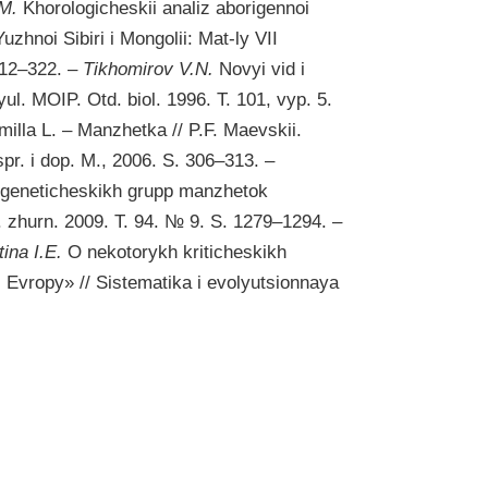
.M.
Khorologicheskii analiz aborigennoi
uzhnoi Sibiri i Mongolii: Mat-ly VII
312–322. –
Tikhomirov V.N.
Novyi vid i
ul. MOIP. Otd. biol. 1996. T. 101, vyp. 5.
illa L. – Manzhetka // P.F. Maevskii.
spr. i dop. M., 2006. S. 306–313. –
ogeneticheskikh grupp manzhetok
t. zhurn. 2009. T. 94. № 9. S. 1279–1294. –
ina I.E.
O nekotorykh kriticheskikh
 Evropy» // Sistematika i evolyutsionnaya