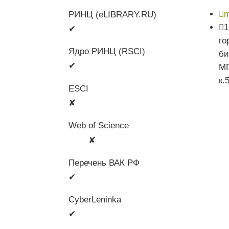

m
РИНЦ (eLIBRARY.RU)

1
✔
го
Ядро РИНЦ (RSCI)
би
✔
МГ
к.
ESCI
✘
Web of Science
🛈
✘
Перечень ВАК РФ
✔
CyberLeninka
✔