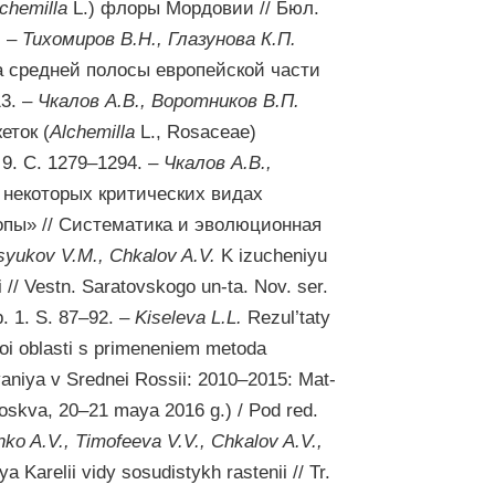
chemilla
L.) флоры Мордовии // Бюл.
. –
Тихомиров В.Н., Глазунова К.П.
 средней полосы европейской части
13. –
Чкалов А.В., Воротников В.П.
еток (
Alchemilla
L., Rosaceae)
 9. С. 1279–1294. –
Чкалов А.В.,
некоторых критических видах
опы» // Систематика и эволюционная
syukov V.M., Chkalov A.V.
K izucheniyu
 // Vestn. Saratovskogo un-ta. Nov. ser.
p. 1. S. 87–92. –
Kiseleva L.L.
Rezul’taty
koi oblasti s primeneniem metoda
ovaniya v Srednei Rossii: 2010–2015: Mat-
Moskva, 20–21 maya 2016 g.) / Pod red.
ko A.V., Timofeeva V.V., Chkalov A.V.,
ya Karelii vidy sosudistykh rastenii // Tr.