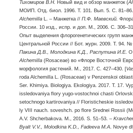
Тихомиров В.Н.
Новый вид и обзор манжеток (
Al
МОИП. Отд. биол. 1996. Т. 101. Вып. 5. С. 81–86
Alchemilla
L. – Манжетка //
П.Ф. Маевский.
Флора
России. 10 изд., испр. и доп. М., 2006. С. 306–3
Опыт выделения флорогенетических групп манж
Центральной России // Бот. журн. 2009. Т. 94. №
Пакина Д.В., Молодкина К.Д., Распутина И.Е.
О 
Alchemilla
(Rosaceae) во «Флоре Восточной Евр
морфология растений. М., 2017. С. 427–430. [
Va
roda Alchemilla L. (Rosaceae) v Penzenskoi oblasti
Ser. Khimiya. Biologiya. Ekologiya. 2017. T. 17. Vy
issledovaniya flory yugo-vostochnoi chasti Orlovs
setochnogo kartirovaniya // Floristicheskie issled
ly VIII nauch. soveshch. po flore Srednei Rossii (
A.V. Shcherbakova. M., 2016. S. 51–53. –
Kravchen
Byalt V.V., Molodkina K.D., Fadeeva M.A
. Novye dl