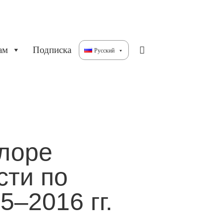
ам
Подписка
Русский
лоре
сти по
–2016 гг.