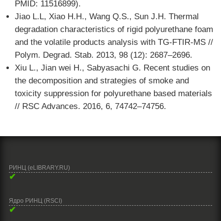
PMID: 11516899).
Jiao L.L, Xiao H.H., Wang Q.S., Sun J.H. Thermal
degradation characteristics of rigid polyurethane foam
and the volatile products analysis with TG-FTIR-MS //
Polym. Degrad. Stab. 2013, 98 (12): 2687–2696.
Xiu L., Jian wei H., Sabyasachi G. Recent studies on
the decomposition and strategies of smoke and
toxicity suppression for polyurethane based materials
// RSC Advances. 2016, 6, 74742–74756.
РИНЦ (eLIBRARY.RU)
✔
Ядро РИНЦ (RSCI)
✔