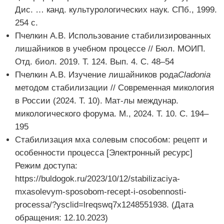
Дис. … канд. культурологических наук. СПб., 1999.
254 с.
Пчелкин А.В. Использование стабилизированных
лишайников в учебном процессе // Бюл. МОИП.
Отд. биол. 2019. Т. 124. Вып. 4. С. 48–54
Пчелкин А.В. Изучение лишайников рода
Cladonia
методом стабилизации // Современная микология
в России (2024. Т. 10). Мат-лы междунар.
микологического форума. М., 2024. Т. 10. С. 194–
195
Стабилизация мха солевым способом: рецепт и
особенности процесса [Электронный ресурс]
Режим доступа:
https://buldogok.ru/2023/10/12/stabilizaciya-
mxasolevym-sposobom-recept-i-osobennosti-
processa/?ysclid=lreqswq7x1248551938. (Дата
обращения: 12.10.2023)