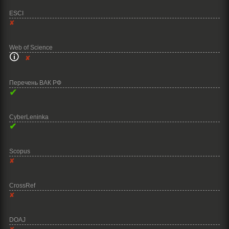
ESCI
✘
Web of Science
🛈
✘
Перечень ВАК РФ
✔
CyberLeninka
✔
Scopus
✘
CrossRef
✘
DOAJ