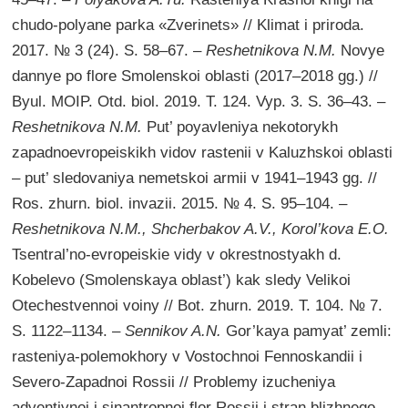
chudo-polyane parka «Zverinets» // Klimat i priroda.
2017. № 3 (24). S. 58–67. –
Reshetnikova N.M.
Novye
dannye po flore Smolenskoi oblasti (2017–2018 gg.) //
Byul. MOIP. Otd. biol. 2019. T. 124. Vyp. 3. S. 36–43. –
Reshetnikova N.M.
Put’ poyavleniya nekotorykh
zapadnoevropeiskikh vidov rastenii v Kaluzhskoi oblasti
– put’ sledovaniya nemetskoi armii v 1941–1943 gg. //
Ros. zhurn. biol. invazii. 2015. № 4. S. 95–104. –
Reshetnikova N.M., Shcherbakov A.V., Korol’kova E.O.
Tsentral’no-evropeiskie vidy v okrestnostyakh d.
Kobelevo (Smolenskaya oblast’) kak sledy Velikoi
Otechestvennoi voiny // Bot. zhurn. 2019. T. 104. № 7.
S. 1122–1134. –
Sennikov A.N.
Gor’kaya pamyat’ zemli:
rasteniya-polemokhory v Vostochnoi Fennoskandii i
Severo-Zapadnoi Rossii // Problemy izucheniya
adventivnoi i sinantropnoi flor Rossii i stran blizhnego