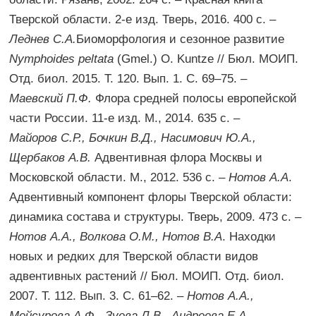
Тверской области. 2-е изд. Тверь, 2016. 400 с. –
Леднев С.А.
Биоморфология и сезонное развитие
Nymphoides peltata
(Gmel.) O. Kuntze // Бюл. МОИП.
Отд. биол. 2015. Т. 120. Вып. 1. С. 69–75. –
Маевский П.Ф.
Флора средней полосы европейской
части России. 11-е изд. М., 2014. 635 с. –
Майоров С.Р., Бочкин В.Д., Насимович Ю.А.,
Щербаков А.В.
Адвентивная флора Москвы и
Московской области. М., 2012. 536 с. –
Нотов А.А
.
Адвентивный компонент флоры Тверской области:
динамика состава и структуры. Тверь, 2009. 473 с. –
Нотов А.А., Волкова О.М., Нотов В.А
. Находки
новых и редких для Тверской области видов
адвентивных растений // Бюл. МОИП. Отд. биол.
2007. Т. 112. Вып. 3. С. 61–62. –
Нотов А.А.,
Мейсурова А.Ф., Зуева Л.В., Андреева Е.А
.