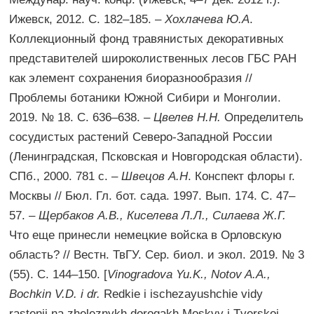
Ижевск, 2012. С. 182–185. –
Хохлачева Ю.А
.
Коллекционный фонд травянистых декоративных
представителей широколиственных лесов ГБС РАН
как элемент сохранения биоразнообразия //
Проблемы ботаники Южной Сибири и Монголии.
2019. № 18. С. 636–638. –
Цвелев Н.Н.
Определитель
сосудистых растений Северо-Западной России
(Ленинградская, Псковская и Новгородская области).
СПб., 2000. 781 с. –
Швецов А.Н
. Конспект флоры г.
Москвы // Бюл. Гл. бот. сада. 1997. Вып. 174. С. 47–
57. –
Щербаков А.В., Киселева Л.Л., Силаева Ж.Г.
Что еще принесли немецкие войска в Орловскую
область? // Вестн. ТвГУ. Сер. биол. и экол. 2019. № 3
(55). С. 144–150. [
Vinogradova Yu.K., Notov A.A.,
Bochkin V.D. i dr.
Redkie i ischezayushchie vidy
rastenii na zheleznykh dorogakh Moskvy i Tverskoi