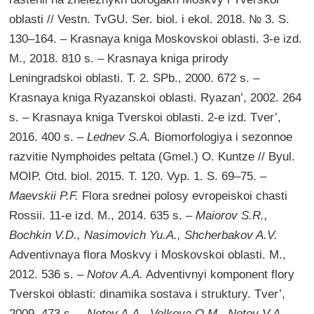
oblasti // Vestn. TvGU. Ser. biol. i ekol. 2018. № 3. S.
130–164. – Krasnaya kniga Moskovskoi oblasti. 3-e izd.
M., 2018. 810 s. – Krasnaya kniga prirody
Leningradskoi oblasti. T. 2. SPb., 2000. 672 s. –
Krasnaya kniga Ryazanskoi oblasti. Ryazan’, 2002. 264
s. – Krasnaya kniga Tverskoi oblasti. 2-e izd. Tver’,
2016. 400 s. –
Lednev S.A.
Biomorfologiya i sezonnoe
razvitie Nymphoides peltata (Gmel.) O. Kuntze // Byul.
MOIP. Otd. biol. 2015. T. 120. Vyp. 1. S. 69–75. –
Maevskii P.F.
Flora srednei polosy evropeiskoi chasti
Rossii. 11-e izd. M., 2014. 635 s. –
Maiorov S.R.,
Bochkin V.D., Nasimovich Yu.A., Shcherbakov A.V.
Adventivnaya flora Moskvy i Moskovskoi oblasti. M.,
2012. 536 s. –
Notov A.A.
Adventivnyi komponent flory
Tverskoi oblasti: dinamika sostava i struktury. Tver’,
2009. 473 s. –
Notov A.A., Volkova O.M., Notov V.A.