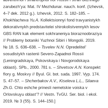
zarubezh’ya: Mat. IV Mezhdunar. nauch. konf. (Izhevsk,
4–7 dek. 2012 g.). Izhevsk, 2012. S. 182–185. –
Khokhlacheva Yu.A.
Kollektsionnyi fond travyanistykh
dekorativnykh predstavitelei shirokolistvennykh lesov
GBS RAN kak element sokhraneniya bioraznoobraziya
// Problemy botaniki Yuzhnoi Sibiri i Mongolii. 2019.
№ 18. S. 636–638. –
Tsvelev N.N.
Opredelitel’
sosudistykh rastenii Severo-Zapadnoi Rossii
(Leningradskaya, Pskovskaya i Novgorodskaya
oblasti). SPb., 2000. 781 s. –
Shvetsov A.N.
Konspekt
flory g. Moskvy // Byul. Gl. bot. sada. 1997. Vyp. 174.
S. 47–57. –
Shcherbakov A.V., Kiseleva L.L., Silaeva
Zh.G.
Chto eshche prinesli nemetskie voiska v
Orlovskuyu oblast’? // Vestn. TvGU. Ser. biol. i ekol.
2019. № 3 (55). S. 144–150.]