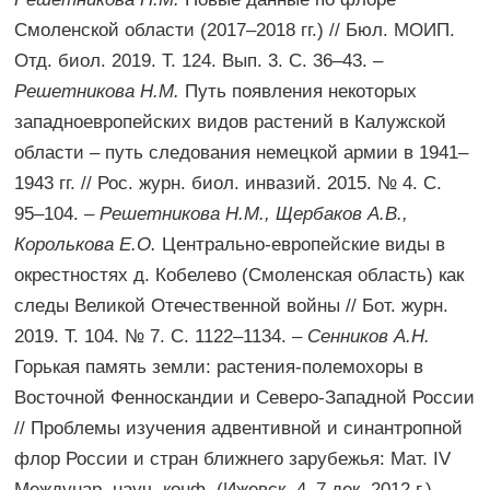
Смоленской области (2017–2018 гг.) // Бюл. МОИП.
Отд. биол. 2019. Т. 124. Вып. 3. С. 36–43. –
Решетникова Н.М.
Путь появления некоторых
западноевропейских видов растений в Калужской
области – путь следования немецкой армии в 1941–
1943 гг. // Рос. журн. биол. инвазий. 2015. № 4. С.
95–104. –
Решетникова Н.М., Щербаков А.В.,
Королькова Е.О.
Центрально-европейские виды в
окрестностях д. Кобелево (Смоленская область) как
следы Великой Отечественной войны // Бот. журн.
2019. Т. 104. № 7. С. 1122–1134. –
Сенников А.Н.
Горькая память земли: растения-полемохоры в
Восточной Фенноскандии и Северо-Западной России
// Проблемы изучения адвентивной и синантропной
флор России и стран ближнего зарубежья: Мат. IV
Междунар. науч. конф. (Ижевск, 4–7 дек. 2012 г.).