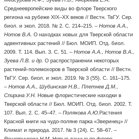
Среднеевропейские виды во флоре Тверского
региона на рубеже XIX–XX веков // Вестн. ТвГУ. Сер.
биол. и экол. 2018. № 2. С. 214–215. –
Нотов А.А.,
Нотов В.А.
О находках новых для Тверской области
адвентивных растений // Бюл. МОИП. Отд. биол.
2009. Т. 114. Вып. 3. С. 51. –
Нотов А.А., Нотов В.А.,
Зуева Л.В. и др.
О распространении некоторых
растений-полемохоров в Тверской области // Вестн.
ТвГУ. Сер. биол. и экол. 2019. № 3 (55). С. 161–175.
–
Нотов А.А., Шубинская Н.В., Плетнев Д.М.,
Спирина У.Н.
Новые флористические находки в
Тверской области // Бюл. МОИП. Отд. биол. 2002. Т.
107. Вып. 2. С. 45–47. –
Полякова А.Ю.
Растения
Красной книги на чудо-поляне парка «Зверинец» //
Климат и природа. 2017. № 3 (24). С. 58–67. –
Решетникова Н.М.
Новые данные по флоре