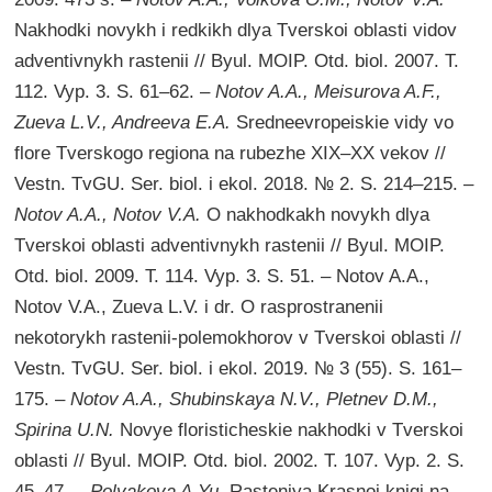
Nakhodki novykh i redkikh dlya Tverskoi oblasti vidov
adventivnykh rastenii // Byul. MOIP. Otd. biol. 2007. T.
112. Vyp. 3. S. 61–62. –
Notov A.A., Meisurova A.F.,
Zueva L.V., Andreeva E.A.
Sredneevropeiskie vidy vo
flore Tverskogo regiona na rubezhe XIX–XX vekov //
Vestn. TvGU. Ser. biol. i ekol. 2018. № 2. S. 214–215. –
Notov A.A., Notov V.A.
O nakhodkakh novykh dlya
Tverskoi oblasti adventivnykh rastenii // Byul. MOIP.
Otd. biol. 2009. T. 114. Vyp. 3. S. 51. – Notov A.A.,
Notov V.A., Zueva L.V. i dr. O rasprostranenii
nekotorykh rastenii-polemokhorov v Tverskoi oblasti //
Vestn. TvGU. Ser. biol. i ekol. 2019. № 3 (55). S. 161–
175. –
Notov A.A., Shubinskaya N.V., Pletnev D.M.,
Spirina U.N.
Novye floristicheskie nakhodki v Tverskoi
oblasti // Byul. MOIP. Otd. biol. 2002. T. 107. Vyp. 2. S.
45–47. –
Polyakova A.Yu.
Rasteniya Krasnoi knigi na