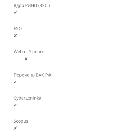
Ядро РИНЦ (RSCI)
✔
ESCI
✘
Web of Science
🛈
✘
Перечень ВАК РФ
✔
CyberLeninka
✔
Scopus
✘