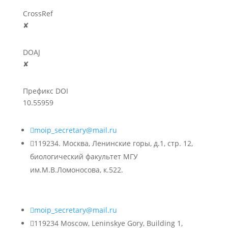
CrossRef
✘
DOAJ
✘
Префикс DOI
10.55959

moip_secretary@mail.ru

119234. Москва, Ленинские горы, д.1, стр. 12,
биологический факультет МГУ
им.М.В.Ломоносова, к.522.

moip_secretary@mail.ru

119234 Moscow, Leninskye Gory, Building 1,