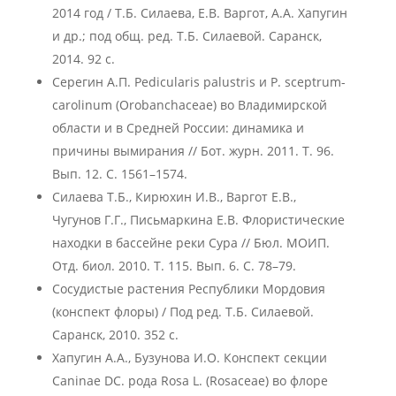
2014 год / Т.Б. Силаева, Е.В. Варгот, А.А. Хапугин
и др.; под общ. ред. Т.Б. Силаевой. Саранск,
2014. 92 c.
Серегин А.П. Pedicularis palustris и P. sceptrum-
carolinum (Orobanchaceae) во Владимирской
области и в Средней России: динамика и
причины вымирания // Бот. журн. 2011. Т. 96.
Вып. 12. С. 1561–1574.
Силаева Т.Б., Кирюхин И.В., Варгот Е.В.,
Чугунов Г.Г., Письмаркина Е.В. Флористические
находки в бассейне реки Сура // Бюл. МОИП.
Отд. биол. 2010. Т. 115. Вып. 6. С. 78–79.
Сосудистые растения Республики Мордовия
(конспект флоры) / Под ред. Т.Б. Силаевой.
Саранск, 2010. 352 с.
Хапугин А.А., Бузунова И.О. Конспект секции
Caninae DC. рода Rosa L. (Rosaceae) во флоре