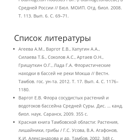
Средней России // Бюл. МОИП. Отд. биол. 2008.
Т. 113. Вып. 6. С. 69–71.
Список литературы
Агеева А.М., Варгот Е.В., Хапугин А.А.,
Силаева Т.Б., Соколов А.С., Артаев О.Н.,
Гришуткин О.Г., Лада Г.А. Флористические
находки в бассей не реки Мокша // Вестн.
Тамбов. гос. ун-та. 2012. Т. 17. Вып. 4. С. 1176–
1180.
Варгот Е.В. Флора сосудистых растений и
водотоков бассейна Средней Суры. Дис. … канд.
биол. наук. Саранск, 2009. 355 с.
Красная книга Тамбовской области: Растения,
лишайники, грибы / Г.С. Усова, В.А. Агафонов,
К.И. Александрова и др. Тамбов, 2002. 348 с.