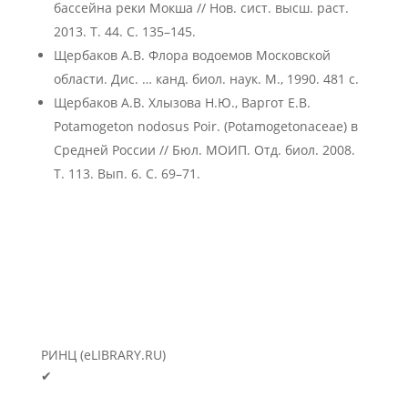
бассейна реки Мокша // Нов. сист. высш. раст.
2013. Т. 44. С. 135–145.
Щербаков А.В. Флора водоемов Московской
области. Дис. … канд. биол. наук. М., 1990. 481 с.
Щербаков А.В. Хлызова Н.Ю., Варгот Е.В.
Potamogeton nodosus Poir. (Potamogetonaceae) в
Средней России // Бюл. МОИП. Отд. биол. 2008.
Т. 113. Вып. 6. С. 69–71.
РИНЦ (eLIBRARY.RU)
✔