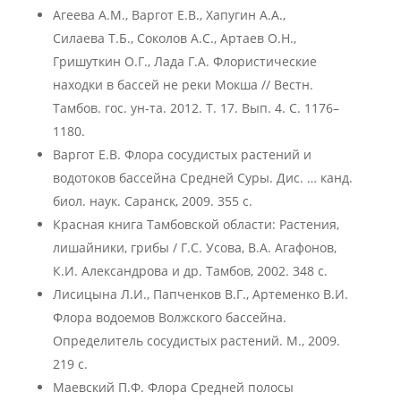
Агеева А.М., Варгот Е.В., Хапугин А.А.,
Силаева Т.Б., Соколов А.С., Артаев О.Н.,
Гришуткин О.Г., Лада Г.А. Флористические
находки в бассей не реки Мокша // Вестн.
Тамбов. гос. ун-та. 2012. Т. 17. Вып. 4. С. 1176–
1180.
Варгот Е.В. Флора сосудистых растений и
водотоков бассейна Средней Суры. Дис. … канд.
биол. наук. Саранск, 2009. 355 с.
Красная книга Тамбовской области: Растения,
лишайники, грибы / Г.С. Усова, В.А. Агафонов,
К.И. Александрова и др. Тамбов, 2002. 348 с.
Лисицына Л.И., Папченков В.Г., Артеменко В.И.
Флора водоемов Волжского бассейна.
Определитель сосудистых растений. М., 2009.
219 с.
Маевский П.Ф. Флора Средней полосы