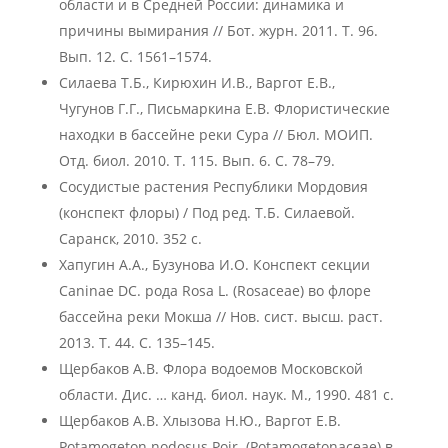
области и в Средней России: динамика и
причины вымирания // Бот. журн. 2011. Т. 96.
Вып. 12. С. 1561–1574.
Силаева Т.Б., Кирюхин И.В., Варгот Е.В.,
Чугунов Г.Г., Письмаркина Е.В. Флористические
находки в бассейне реки Сура // Бюл. МОИП.
Отд. биол. 2010. Т. 115. Вып. 6. С. 78–79.
Сосудистые растения Республики Мордовия
(конспект флоры) / Под ред. Т.Б. Силаевой.
Саранск, 2010. 352 с.
Хапугин А.А., Бузунова И.О. Конспект секции
Caninae DC. рода Rosa L. (Rosaceae) во флоре
бассейна реки Мокша // Нов. сист. высш. раст.
2013. Т. 44. С. 135–145.
Щербаков А.В. Флора водоемов Московской
области. Дис. … канд. биол. наук. М., 1990. 481 с.
Щербаков А.В. Хлызова Н.Ю., Варгот Е.В.
Potamogeton nodosus Poir. (Potamogetonaceae) в