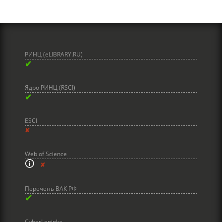
РИНЦ (eLIBRARY.RU)
✔
Ядро РИНЦ (RSCI)
✔
ESCI
✘
Web of Science
🛈
✘
Перечень ВАК РФ
✔
CyberLeninka