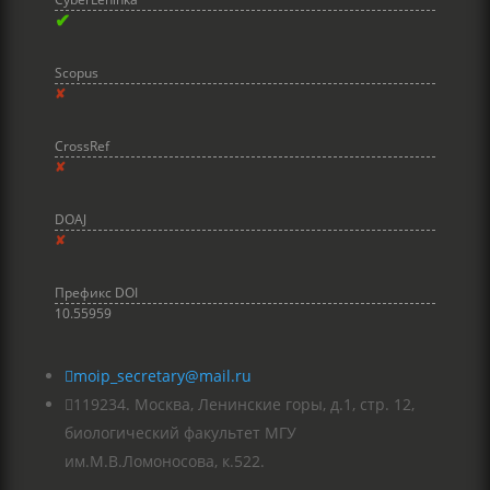
✔
Scopus
✘
CrossRef
✘
DOAJ
✘
Префикс DOI
10.55959

moip_secretary@mail.ru

119234. Москва, Ленинские горы, д.1, стр. 12,
биологический факультет МГУ
им.М.В.Ломоносова, к.522.