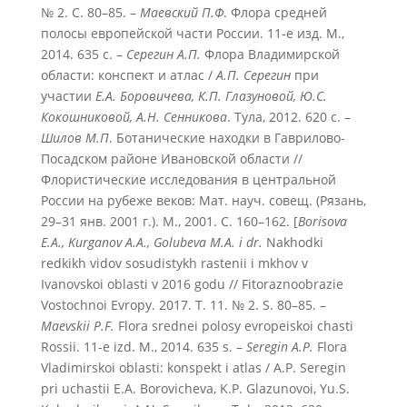
№ 2. С. 80–85. –
Маевский П.Ф
. Флора средней
полосы европейской части России. 11-е изд. М.,
2014. 635 с. –
С
ерегин А.П.
Флора Владимирской
области: конспект и атлас /
А.П. Серегин
при
участии
Е.А. Боровичева, К.П. Глазуновой, Ю.С.
Кокошниковой, А.Н. Сенникова
. Тула, 2012. 620 с. –
Шилов М.П
. Ботанические находки в Гаврилово-
Посадском районе Ивановской области //
Флористические исследования в центральной
России на рубеже веков: Мат. науч. совещ. (Рязань,
29–31 янв. 2001 г.). М., 2001. С. 160–162. [
Borisova
E.A., Kurganov A.A., Golubeva M.A. i dr.
Nakhodki
redkikh vidov sosudistykh rastenii i mkhov v
Ivanovskoi oblasti v 2016 godu // Fitoraznoobrazie
Vostochnoi Evropy. 2017. T. 11. № 2. S. 80–85. –
Maevskii P.F.
Flora srednei polosy evropeiskoi chasti
Rossii. 11-e izd. M., 2014. 635 s. –
Seregin A.P.
Flora
Vladimirskoi oblasti: konspekt i atlas / A.P. Seregin
pri uchastii E.A. Borovicheva, K.P. Glazunovoi, Yu.S.