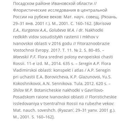
Посадском районе Ивановской области //
Флористические исследования в центральной
России на рубеже веков: Мат. науч. совещ. (Рязань,
29–31 янв. 2001 г.). М., 2001. С. 160–162. [
Borisova
E.A., Kurganov A.A., Golubeva M.A. i dr.
Nakhodki
redkikh vidov sosudistykh rastenii i mkhov v
Ivanovskoi oblasti v 2016 godu // Fitoraznoobrazie
Vostochnoi Evropy. 2017. T. 11. № 2. S. 80–85. –
Maevskii P.F.
Flora srednei polosy evropeiskoi chasti
Rossii. 11-e izd. M., 2014. 635 s. –
Seregin A.P.
Flora
Vladimirskoi oblasti: konspekt i atlas / A.P. Seregin
pri uchastii E.A. Borovicheva, K.P. Glazunovoi, Yu.S.
Kokoshnikovoi, A.N. Sennikova. Tula, 2012. 620 s. –
Shilov M.P.
Botanicheskie nakhodki v Gavrilovo-
Posadskom raione Ivanovskoi oblasti // Floristicheskie
issledovaniya v tsentral’noi Rossii na rubezhe vekov:
Mat. nauch. soveshch. (Ryazan’, 29–31 yanv. 2001 g.).
M., 2001. S. 160–162].