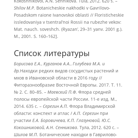
Kokoshnikovoi, A.N. Sennikova. Tula, 2012. 620 s. –
Shilov M.P.
Botanicheskie nakhodki v Gavrilovo-
Posadskom raione Ivanovskoi oblasti // Floristicheskie
issledovaniya v tsentral’noi Rossii na rubezhe vekov:
Mat. nauch. soveshch. (Ryazan’, 29–31 yanv. 2001 g.).
M., 2001. S. 160–162].
Список литературы
Борисова Е.А.
,
Курганов А.А.
,
Голубева М.А. и
др.
Находки редких видов сосудистых растений и
мхов в Ивановской области в 2016 году //
Фиторазнообразие Восточной Европы. 2017. Т. 11.
№ 2. С. 80–85. –
Маевский П.Ф
. Флора средней
полосы европейской части России. 11-е изд. М.,
2014. 635 с. –
С
ерегин А.П.
Флора Владимирской
области: конспект и атлас /
А.П. Серегин
при
участии
Е.А. Боровичева, К.П. Глазуновой, Ю.С.
Кокошниковой, А.Н. Сенникова
. Тула, 2012. 620 с. –
Шилов М.П
. Ботанические находки в Гаврилово-