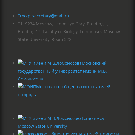

moip_secretary@mail.ru

119234 Moscow, Leninskye Gory, Building 1,
Building 12, Faculty of Biology, Lomonosov Moscow
State University, Room 522.
Московский
государственный университет имени М.В.
Ломоносова
Московское общество испытателей
природы
Lomonosov
Moscow State University