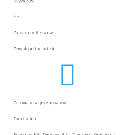
Keywords:
Нет
Скачать pdf статьи:
Download the article:

Ссылка для цитирования:
For citation:
Борисова Е.А., Курганов А.А. , О находке Orobanche