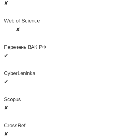
✘
Web of Science
🛈
✘
Перечень ВАК РФ
✔
CyberLeninka
✔
Scopus
✘
CrossRef
✘