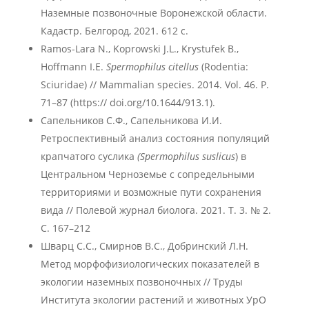
Наземные позвоночные Воронежской области.
Кадастр. Белгород, 2021. 612 с.
Ramos-Lara N., Koprowski J.L., Krystufek B.,
Hoffmann I.E.
Spermophilus citellus
(Rodentia:
Sciuridae) // Mammalian species. 2014. Vol. 46. P.
71–87 (https:// doi.org/10.1644/913.1).
Сапельников С.Ф., Сапельникова И.И.
Ретроспективный анализ состояния популяций
крапчатого суслика
(Spermophilus suslicus
) в
Центральном Черноземье с сопредельными
территориями и возможные пути сохранения
вида // Полевой журнал биолога. 2021. Т. 3. № 2.
С. 167–212
Шварц С.С., Смирнов В.С., Добринский Л.Н.
Метод морфофизиологических показателей в
экологии наземных позвоночных // Труды
Института экологии растений и животных УрО