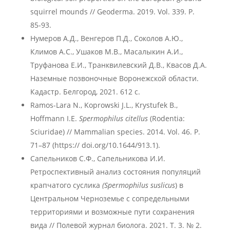
squirrel mounds // Geoderma. 2019. Vol. 339. P.
85-93.
Нумеров А.Д., Венгеров П.Д., Соколов А.Ю.,
Климов А.С., Ушаков М.В., Масалыкин А.И.,
Труфанова Е.И., Транквилевский Д.В., Квасов Д.А.
Наземные позвоночные Воронежской области.
Кадастр. Белгород, 2021. 612 с.
Ramos-Lara N., Koprowski J.L., Krystufek B.,
Hoffmann I.E.
Spermophilus citellus
(Rodentia:
Sciuridae) // Mammalian species. 2014. Vol. 46. P.
71–87 (https:// doi.org/10.1644/913.1).
Сапельников С.Ф., Сапельникова И.И.
Ретроспективный анализ состояния популяций
крапчатого суслика
(Spermophilus suslicus
) в
Центральном Черноземье с сопредельными
территориями и возможные пути сохранения
вида // Полевой журнал биолога. 2021. Т. 3. № 2.