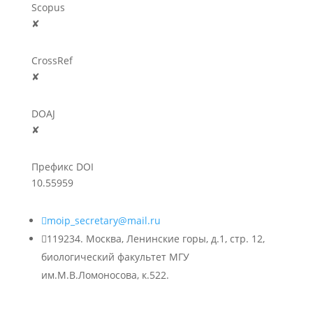
Scopus
✘
CrossRef
✘
DOAJ
✘
Префикс DOI
10.55959

moip_secretary@mail.ru

119234. Москва, Ленинские горы, д.1, стр. 12,
биологический факультет МГУ
им.М.В.Ломоносова, к.522.