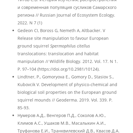
и современная популяция сусликов Самарского
региона // Russian Journal of Ecosystem Ecology.
2022. N 7 (1)
Gedeon CI, Boross G, Nemeth A, Altbacker. V
Release site manipulation to favour European
ground squirrel
Spermophilus citellus
translocations: translocation and habitat
manipulation // Wildlife Biology. 2012. Vol. 17. N 1.
P. 97–104 (https://doi.org/10.2981/10124).
Lindtner, P., Gomoryova E., Gomory D., Stasiov S.,
Kubovcik V. Development of physico-chemical and
biological soil properties on the European ground
squirrel mounds // Geoderma. 2019. Vol. 339. P.
85-93.
Нумеров А.Д., Венгеров П.Д., Соколов А.Ю.,
Климов А.С., Ушаков М.В., Масалыкин А.И.,
Труфанова Е.И., Транквилевский Д.В., Квасов Д.А.