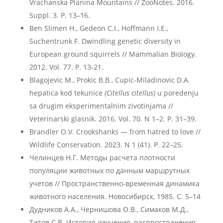
Vrachanska Planina Mountains // ZooNotes. 2016.
Suppl. 3. P. 13–16.
Ben Slimen H., Gedeon C.I., Hoffmann I.E.,
Suchentrunk F. Dwindling genetic diversity in
European ground squirrels // Mammalian Biology.
2012. Vol. 77. P. 13-21.
Blagojevic M., Prokic B.B., Cupic-Miladinovic D.A.
hepatica kod tekunice
(Citellus citellus
) u poredenju
sa drugim eksperimentalnim zivotinjama //
Veterinarski glasnik. 2016. Vol. 70. N 1–2. P. 31–39.
Brandler O.V. Crookshanks — from hatred to love //
Wildlife Conservation. 2023. N 1 (41). P. 22–25.
Челинцев Н.Г. Методы расчета плотности
популяции животных по данным маршрутных
учетов // Пространственно-временная динамика
животного населения. Новосибирск, 1985. С. 5–14
Дудников А.А., Чернишова О.В., Симаков М.Д.,
Титов С.В. История изучения, распространения