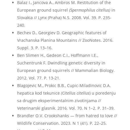
Balaz I., Jancova A., Ambros M. Restitution of the
European ground squirrel
(Spermophilus citellus)
in
Slovakia // Lynx (Praha) N.S. 2008. Vol. 39. P. 235-
240.
Bechev D., Georgiev D. Geographic features of
Vrachanska Planina Mountains // ZooNotes. 2016.
Suppl. 3. P. 13–16.
Ben Slimen H., Gedeon C.I., Hoffmann I.E.,
Suchentrunk F. Dwindling genetic diversity in
European ground squirrels // Mammalian Biology.
2012. Vol. 77. P. 13-21.
Blagojevic M., Prokic B.B., Cupic-Miladinovic D.A.
hepatica kod tekunice
(Citellus citellus
) u poredenju
sa drugim eksperimentalnim zivotinjama //
Veterinarski glasnik. 2016. Vol. 70. N 1–2. P. 31–39.
Brandler O.V. Crookshanks — from hatred to love //
Wildlife Conservation. 2023. N 1 (41). P. 22–25.