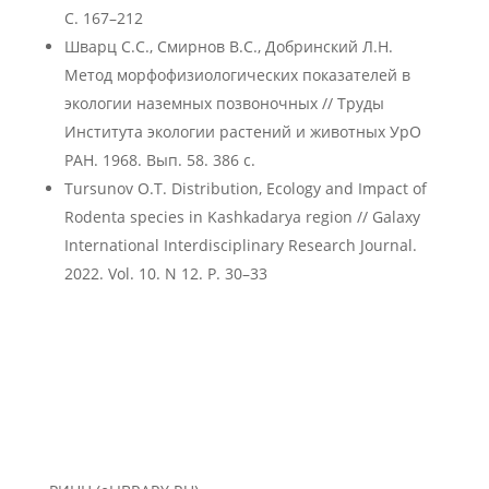
С. 167–212
Шварц С.С., Смирнов В.С., Добринский Л.Н.
Метод морфофизиологических показателей в
экологии наземных позвоночных // Труды
Института экологии растений и животных УрО
РАН. 1968. Вып. 58. 386 с.
Tursunov O.T. Distribution, Ecology and Impact of
Rodenta species in Kashkadarya region // Galaxy
International Interdisciplinary Research Journal.
2022. Vol. 10. N 12. P. 30–33