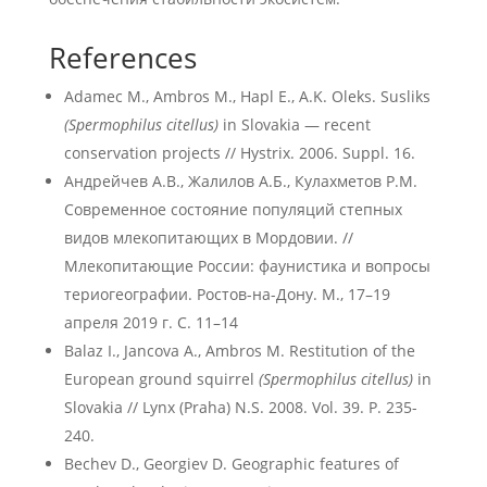
References
Adamec M., Ambros M., Hapl E., A.K. Oleks. Susliks
(Spermophilus citellus)
in Slovakia — recent
conservation projects // Hystrix. 2006. Suppl. 16.
Андрейчев А.В., Жалилов А.Б., Кулахметов Р.М.
Современное состояние популяций степных
видов млекопитающих в Мордовии. //
Млекопитающие России: фаунистика и вопросы
териогеографии. Ростов-на-Дону. М., 17–19
апреля 2019 г. С. 11–14
Balaz I., Jancova A., Ambros M. Restitution of the
European ground squirrel
(Spermophilus citellus)
in
Slovakia // Lynx (Praha) N.S. 2008. Vol. 39. P. 235-
240.
Bechev D., Georgiev D. Geographic features of