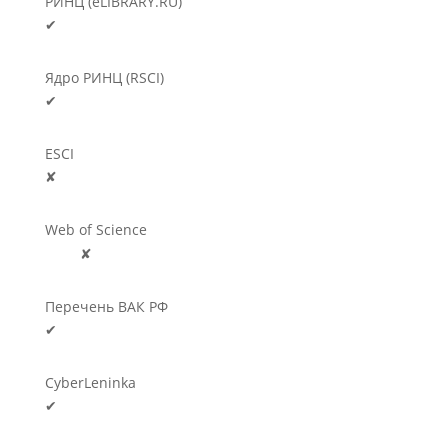
РИНЦ (eLIBRARY.RU)
✔
Ядро РИНЦ (RSCI)
✔
ESCI
✘
Web of Science
🛈
✘
Перечень ВАК РФ
✔
CyberLeninka
✔