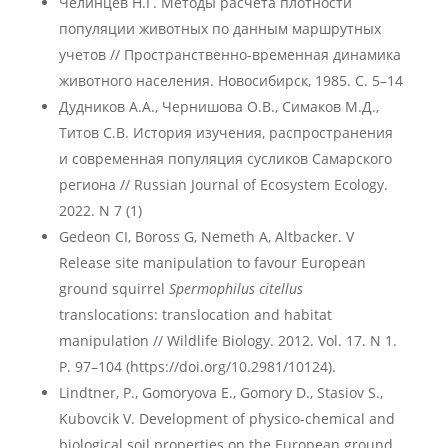
Челинцев Н.Г. Методы расчета плотности
популяции животных по данным маршрутных
учетов // Пространственно-временная динамика
животного населения. Новосибирск, 1985. С. 5–14
Дудников А.А., Чернишова О.В., Симаков М.Д.,
Титов С.В. История изучения, распространения
и современная популяция сусликов Самарского
региона // Russian Journal of Ecosystem Ecology.
2022. N 7 (1)
Gedeon CI, Boross G, Nemeth A, Altbacker. V
Release site manipulation to favour European
ground squirrel
Spermophilus citellus
translocations: translocation and habitat
manipulation // Wildlife Biology. 2012. Vol. 17. N 1.
P. 97–104 (https://doi.org/10.2981/10124).
Lindtner, P., Gomoryova E., Gomory D., Stasiov S.,
Kubovcik V. Development of physico-chemical and
biological soil properties on the European ground