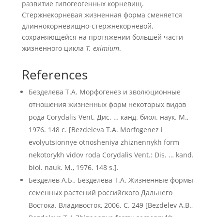
развитие гипогеогенных корневищ.
Стержнекорневая жизненная форма сменяется
длиннокорневищно-стержнекорневой,
сохраняющейся на протяжении большей части
жизненного цикла
T
.
eximium
.
References
Безделева Т.А. Морфогенез и эволюционные
отношения жизненных форм некоторых видов
рода Corydalis Vent. Дис. … канд. биол. наук. М.,
1976. 148 с. [Bezdeleva T.A. Morfogenez i
evolyutsionnye otnosheniya zhiznennykh form
nekotorykh vidov roda Corydalis Vent.: Dis. … kand.
biol. nauk. M., 1976. 148 s.].
Безделев А.Б., Безделева Т.А. Жизненные формы
семенных растений российского Дальнего
Востока. Владивосток, 2006. С. 249 [Bezdelev A.B.,