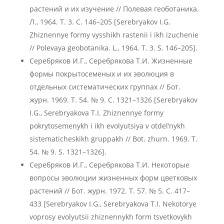
растений и их изучение // Полевая геоботаника.
Л., 1964. Т. 3. С. 146–205 [Serebryakov I.G.
Zhiznennye formy vysshikh rastenii i ikh izuchenie
// Polevaya geobotanika. L., 1964. T. 3. S. 146–205].
Серебряков И.Г., Серебрякова Т.И. Жизненные
формы покрытосеменых и их эволюция в
отдельных систематических группах // Бот.
журн. 1969. Т. 54. № 9. С. 1321–1326 [Serebryakov
I.G., Serebryakova T.I. Zhiznennye formy
pokrytosemenykh i ikh evolyutsiya v otdel’nykh
sistematicheskikh gruppakh // Bot. zhurn. 1969. T.
54. № 9. S. 1321–1326].
Серебряков И.Г., Серебрякова Т.И. Некоторые
вопросы эволюции жизненных форм цветковых
растений // Бот. журн. 1972. Т. 57. № 5. С. 417–
433 [Serebryakov I.G., Serebryakova T.I. Nekotorye
voprosy evolyutsii zhiznennykh form tsvetkovykh