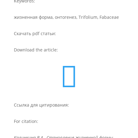
Keywords:
жизненная форма, онтогенез, Trifolium, Fabaceae
Скачать pdf статьи:
Download the article:

Ссылка для цитирования:
For citation:
Калинкина В.А., Становление жизненной формы