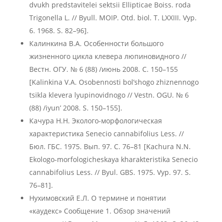
dvukh predstavitelei sektsii Ellipticae Boiss. roda
Trigonella L. // Byull. MOIP. Otd. biol. T. LXXIII. Vyp.
6. 1968. S. 82–96].
Калинкина В.А. Особенности большого
жизненного цикла клевера люпиновидного //
Вестн. ОГУ. № 6 (88) /июнь 2008. С. 150–155
[Kalinkina V.A. Osobennosti bol’shogo zhiznennogo
tsikla klevera lyupinovidnogo // Vestn. OGU. № 6
(88) /iyun’ 2008. S. 150–155].
Качура Н.Н. Эколого-морфологическая
характеристика Senecio cannabifolius Less. //
Бюл. ГБС. 1975. Вып. 97. С. 76–81 [Kachura N.N.
Ekologo-morfologicheskaya kharakteristika Senecio
cannabifolius Less. // Byul. GBS. 1975. Vyp. 97. S.
76–81].
Нухимовский Е.Л. О термине и понятии
«каудекс» Сообщение 1. Обзор значений