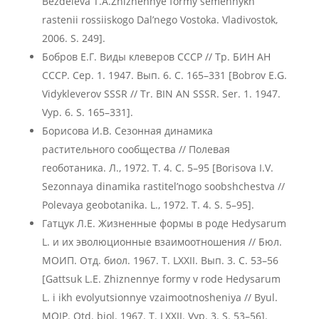
Bezdeleva T.A.Zhiznennye formy semennykh
rastenii rossiiskogo Dal’nego Vostoka. Vladivostok,
2006. S. 249].
Бобров Е.Г. Виды клеверов СССР // Тр. БИН АН
СССР. Сер. 1. 1947. Вып. 6. С. 165–331 [Bobrov E.G.
Vidykleverov SSSR // Tr. BIN AN SSSR. Ser. 1. 1947.
Vyp. 6. S. 165–331].
Борисова И.В. Сезонная динамика
растительного сообщества // Полевая
геоботаника. Л., 1972. Т. 4. С. 5–95 [Borisova I.V.
Sezonnaya dinamika rastitel’nogo soobshchestva //
Polevaya geobotanika. L., 1972. T. 4. S. 5–95].
Гатцук Л.Е. Жизненные формы в роде Hedysarum
L. и их эволюционные взаимоотношения // Бюл.
МОИП. Отд. биол. 1967. T. LXXII. Вып. 3. С. 53–56
[Gattsuk L.E. Zhiznennye formy v rode Hedysarum
L. i ikh evolyutsionnye vzaimootnosheniya // Byul.
MOIP. Оtd. biol. 1967. Т. LXXII. Vyp. 3. S. 53–56].