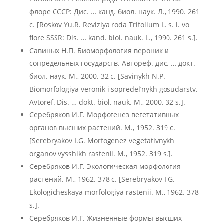
флоре СССР: Дис. … канд. биол. наук. Л., 1990. 261
с. [Roskov Yu.R. Reviziya roda Trifolium L. s. l. vo
flore SSSR: Dis. … kand. biol. nauk. L., 1990. 261 s.].
Савиных Н.П. Биоморфология вероник и
сопредельных государств. Автореф. дис. … докт.
биол. наук. М., 2000. 32 с. [Savinykh N.P.
Biomorfologiya veronik i sopredel’nykh gosudarstv.
Avtoref. Dis. … dokt. biol. nauk. M., 2000. 32 s.].
Серебряков И.Г. Морфогенез вегетативных
органов высших растений. М., 1952. 319 с.
[Serebryakov I.G. Morfogenez vegetativnykh
organov vysshikh rastenii. M., 1952. 319 s.].
Серебряков И.Г. Экологическая морфология
растений. М., 1962. 378 с. [Serebryakov I.G.
Ekologicheskaya morfologiya rastenii. M., 1962. 378
s.].
Серебряков И.Г. Жизненные формы высших