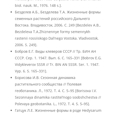
biol. nauk. M., 1976. 148 s.].
Безделев А.Б., Безделева Т.А. Жизненные формы
семенных растений российского Дальнего
Востока. Владивосток, 2006. С. 249 [Bezdelev A.B.,
Bezdeleva T.A.Zhiznennye formy semennykh
rastenii rossiiskogo Dal’nego Vostoka. Vladivostok,
2006. S. 249].
Бобров Е.Г. Виды клеверов СССР // Тр. БИН АН
СССР. Сер. 1. 1947. Вып. 6. С. 165–331 [Bobrov E.G.
Vidykleverov SSSR // Tr. BIN AN SSSR. Ser. 1. 1947.
Vyp. 6. S. 165–331].
Борисова И.В. Сезонная динамика
растительного сообщества // Полевая
геоботаника. Л., 1972. Т. 4. С. 5–95 [Borisova I.V.
Sezonnaya dinamika rastitel’nogo soobshchestva //
Polevaya geobotanika. L., 1972. T. 4. S. 5–95].
Гатцук Л.Е. Жизненные формы в роде Hedysarum