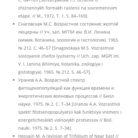
zhiznennykh formakh rastenii na sovremennom
etape. // M., 1972. T. 1. S. 84–169].
Снаговская М.С. Возрастное состояние желтой
люцерны // Уч. зап. МГПИ им. В.И. Ленина
(химия, ботаника, зоология и гистология). 1965.
№ 212. С. 46–57 [Snagovskaya M.S. Vozrastnoe
sostoyanie zheltoi lyutserny // Uch. zap. MGPI im.
V. I. Lenina (khimiya, botanika, zoologiya i
gistologiya). 1965. № 212. S. 46–57].
Уранов А.А. Возрастной спектр
фитоценопопуляций как функция времени и
энергетических волновых процессов // Биол.
науки. 1975. № 2. С. 7–34 [Uranov A.A. Vozrastnoi
spektr fitotsenopopulyatsii kak funktsiya vremeni i
energeticheskikh volnovykh protsessov // Biol.
nauki. 1975. № 2. S. 7–34].
Hossain M. A revision of Trifolium of Near East //