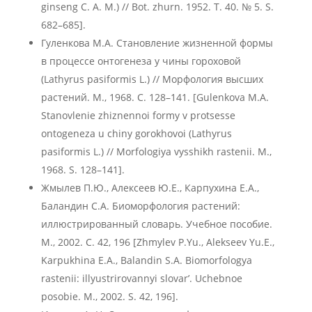
ginseng C. A. M.) // Bot. zhurn. 1952. T. 40. № 5. S.
682–685].
Гуленкова М.А. Становление жизненной формы
в процессе онтогенеза у чины гороховой
(Lathyrus pasiformis L.) // Морфология высших
растений. М., 1968. С. 128–141. [Gulenkova M.A.
Stanovlenie zhiznennoi formy v protsesse
ontogeneza u chiny gorokhovoi (Lathyrus
pasiformis L.) // Morfologiya vysshikh rastenii. M.,
1968. S. 128–141].
Жмылев П.Ю., Алексеев Ю.Е., Карпухина Е.А.,
Баландин С.А. Биоморфология растений:
иллюстрированный словарь. Учебное пособие.
М., 2002. С. 42, 196 [Zhmylev P.Yu., Alekseev Yu.E.,
Karpukhina E.A., Balandin S.A. Biomorfologya
rastenii: illyustrirovannyi slovar’. Uchebnoe
posobie. M., 2002. S. 42, 196].