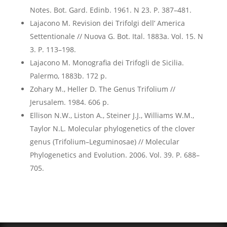
Notes. Bot. Gard. Edinb. 1961. N 23. P. 387–481.
Lajacono M. Revision dei Trifolgi dell’ America
Settentionale // Nuova G. Bot. Ital. 1883a. Vol. 15. N
3. P. 113–198.
Lajacono M. Monografia dei Trifogli de Sicilia.
Palermo, 1883b. 172 p.
Zohary M., Heller D. The Genus Trifolium //
Jerusalem. 1984. 606 p.
Ellison N.W., Liston A., Steiner J.J., Williams W.M.,
Taylor N.L. Molecular phylogenetics of the clover
genus (Trifolium–Leguminosae) // Molecular
Phylogenetics and Evolution. 2006. Vol. 39. P. 688–
705.