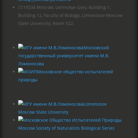

119234 Moscow, Leninskye Gory, Building 1,
Building 12, Faculty of Biology, Lomonosov Moscow
State University, Room 522.
Московский
государственный университет имени М.В.
Ломоносова
Московское общество испытателей
природы
Lomonosov
Moscow State University
Moscow Society of Naturalists Biological Series