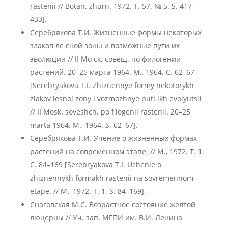
rastenii // Botan. zhurn. 1972. T. 57. № 5. S. 417–
433].
Серебрякова Т.И. Жизненные формы некоторых
злаков ле сной зоны и возможные пути их
эволюции // II Мо ск. совещ. по филогении
растений. 20–25 марта 1964. М., 1964. С. 62–67
[Serebryakova T.I. Zhiznennye formy nekotorykh
zlakov lesnoi zony i vozmozhnye puti ikh evolyutsii
// II Mosk. soveshch. po filogenii rastenii. 20–25
marta 1964. M., 1964. S. 62–67].
Серебрякова Т.И. Учение о жизненных формах
растений на современном этапе. // М., 1972. Т. 1.
С. 84–169 [Serebryakova T.I. Uchenie o
zhiznennykh formakh rastenii na sovremennom
etape. // M., 1972. T. 1. S. 84–169].
Снаговская М.С. Возрастное состояние желтой
люцерны // Уч. зап. МГПИ им. В.И. Ленина