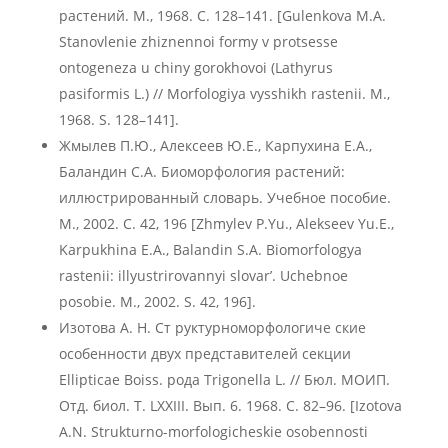
растений. М., 1968. С. 128–141. [Gulenkova M.A.
Stanovlenie zhiznennoi formy v protsesse
ontogeneza u chiny gorokhovoi (Lathyrus
pasiformis L.) // Morfologiya vysshikh rastenii. M.,
1968. S. 128–141].
Жмылев П.Ю., Алексеев Ю.Е., Карпухина Е.А.,
Баландин С.А. Биоморфология растений:
иллюстрированный словарь. Учебное пособие.
М., 2002. С. 42, 196 [Zhmylev P.Yu., Alekseev Yu.E.,
Karpukhina E.A., Balandin S.A. Biomorfologya
rastenii: illyustrirovannyi slovar’. Uchebnoe
posobie. M., 2002. S. 42, 196].
Изотова А. Н. Ст руктурноморфологиче ские
особенности двух представителей секции
Ellipticae Boiss. рода Trigonella L. // Бюл. МОИП.
Отд. биол. Т. LXXIII. Вып. 6. 1968. С. 82–96. [Izotova
A.N. Strukturno-morfologicheskie osobennosti