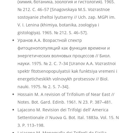
(химия, ботаника, зоология и гистология). 1965.
№ 212. С. 46–57 [Snagovskaya M.S. Vozrastnoe
sostoyanie zheltoi lyutserny // Uch. zap. MGPI im.
V. I. Lenina (khimiya, botanika, zoologiya i
gistologiya). 1965. № 212. S. 46–57].
Уранов А.А. Возрастной спектр
фитоценопопуляций как функция времени и
энергетических волновых процессов // Биол.
науки. 1975. № 2. С. 7–34 [Uranov A.A. Vozrastnoi
spektr fitotsenopopulyatsii kak funktsiya vremeni i
energeticheskikh volnovykh protsessov // Biol.
nauki. 1975. № 2. S. 7–34].
Hossain M. A revision of Trifolium of Near East //
Notes. Bot. Gard. Edinb. 1961. N 23. P. 387–481.
Lajacono M. Revision dei Trifolgi dell’ America
Settentionale // Nuova G. Bot. Ital. 1883a. Vol. 15. N
3. P. 113–198.
Lajacono M. Monografia dei Trifogli de Sicilia.