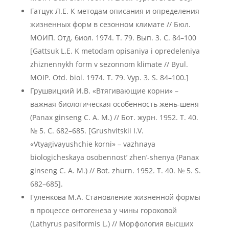
Гатцук Л.Е. К методам описания и определения
жизненных форм в сезонном климате // Бюл.
МОИП. Отд. биол. 1974. Т. 79. Вып. 3. С. 84–100
[Gattsuk L.E. K metodam opisaniya i opredeleniya
zhiznennykh form v sezonnom klimate // Byul.
MOIP. Otd. biol. 1974. T. 79. Vyp. 3. S. 84–100.]
Грушвицкий И.В. «Втягивающие корни» –
важная биологическая особенность жень-шеня
(Panax ginseng C. A. M.) // Бот. журн. 1952. Т. 40.
№ 5. С. 682–685. [Grushvitskii I.V.
«Vtyagivayushchie korni» – vazhnaya
biologicheskaya osobennost’ zhen’-shenya (Panax
ginseng C. A. M.) // Bot. zhurn. 1952. T. 40. № 5. S.
682–685].
Гуленкова М.А. Становление жизненной формы
в процессе онтогенеза у чины гороховой
(Lathyrus pasiformis L.) // Морфология высших