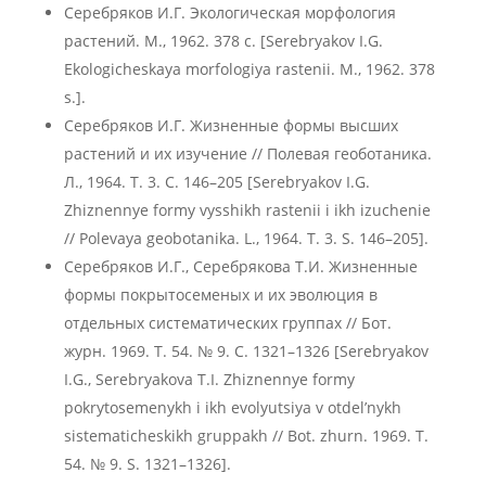
Серебряков И.Г. Экологическая морфология
растений. М., 1962. 378 с. [Serebryakov I.G.
Ekologicheskaya morfologiya rastenii. M., 1962. 378
s.].
Серебряков И.Г. Жизненные формы высших
растений и их изучение // Полевая геоботаника.
Л., 1964. Т. 3. С. 146–205 [Serebryakov I.G.
Zhiznennye formy vysshikh rastenii i ikh izuchenie
// Polevaya geobotanika. L., 1964. T. 3. S. 146–205].
Серебряков И.Г., Серебрякова Т.И. Жизненные
формы покрытосеменых и их эволюция в
отдельных систематических группах // Бот.
журн. 1969. Т. 54. № 9. С. 1321–1326 [Serebryakov
I.G., Serebryakova T.I. Zhiznennye formy
pokrytosemenykh i ikh evolyutsiya v otdel’nykh
sistematicheskikh gruppakh // Bot. zhurn. 1969. T.
54. № 9. S. 1321–1326].