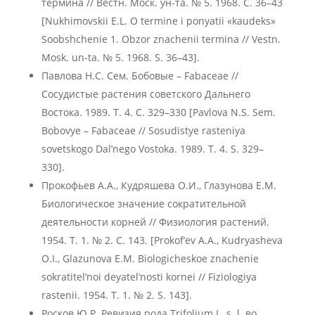
термина // Вестн. Моск. ун-та. № 5. 1968. С. 36–43
[Nukhimovskii E.L. O termine i ponyatii «kaudeks»
Soobshchenie 1. Obzor znachenii termina // Vestn.
Mosk. un-ta. № 5. 1968. S. 36–43].
Павлова Н.С. Сем. Бобовые – Fabaceae //
Сосудистые растения советского Дальнего
Востока. 1989. Т. 4. С. 329–330 [Pavlova N.S. Sem.
Bobovye – Fabaceae // Sosudistye rasteniya
sovetskogo Dal’nego Vostoka. 1989. T. 4. S. 329–
330].
Прокофьев А.А., Кудряшева О.И., Глазунова Е.М.
Биологическое значение сократительной
деятельности корней // Физиология растений.
1954. Т. 1. № 2. С. 143. [Prokof’ev A.A., Kudryasheva
O.I., Glazunova E.M. Biologicheskoe znachenie
sokratitel’noi deyatel’nosti kornei // Fiziologiya
rastenii. 1954. T. 1. № 2. S. 143].
Росков Ю.Р. Ревизия рода Trifolium L. s. l. во