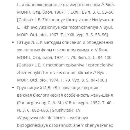
L. и их эволюционные взаимоотношения // Бюл.
МОИП. Отд. биол. 1967. T. LXXII. Вып. 3. С. 53–56
[Gattsuk L.E. Zhiznennye formy v rode Hedysarum
L. i ikh evolyutsionnye vzaimootnosheniya // Byul.
MOIP. Оtd. biol. 1967. Т. LXXII. Vyp. 3. S. 53–56].
Гатцук Л.Е. К методам описания и определения
жизненных форм в сезонном климате // Бюл.
МОИП. Отд. биол. 1974. Т. 79. Вып. 3. С. 84–100
[Gattsuk L.E. K metodam opisaniya i opredeleniya
zhiznennykh form v sezonnom klimate // Byul.
MOIP. Otd. biol. 1974. T. 79. Vyp. 3. S. 84–100.]
Грушвицкий И.В. «Втягивающие корни» –
важная биологическая особенность жень-шеня
(Panax ginseng C. A. M.) // Бот. журн. 1952. Т. 40.
№ 5. С. 682–685. [Grushvitskii I.V.
«Vtyagivayushchie korni» – vazhnaya
biologicheskaya osobennost’ zhen’-shenya (Panax