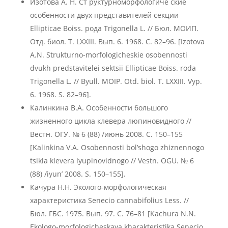
Изотова А. Н. Ст руктурноморфологиче ские
особенности двух представителей секции
Ellipticae Boiss. рода Trigonella L. // Бюл. МОИП.
Отд. биол. Т. LXXIII. Вып. 6. 1968. С. 82–96. [Izotova
A.N. Strukturno-morfologicheskie osobennosti
dvukh predstavitelei sektsii Ellipticae Boiss. roda
Trigonella L. // Byull. MOIP. Otd. biol. T. LXXIII. Vyp.
6. 1968. S. 82–96].
Калинкина В.А. Особенности большого
жизненного цикла клевера люпиновидного //
Вестн. ОГУ. № 6 (88) /июнь 2008. С. 150–155
[Kalinkina V.A. Osobennosti bol’shogo zhiznennogo
tsikla klevera lyupinovidnogo // Vestn. OGU. № 6
(88) /iyun’ 2008. S. 150–155].
Качура Н.Н. Эколого-морфологическая
характеристика Senecio cannabifolius Less. //
Бюл. ГБС. 1975. Вып. 97. С. 76–81 [Kachura N.N.
Ekologo-morfologicheskaya kharakteristika Senecio