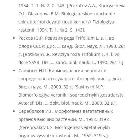
1954. Т. 1. № 2. С. 143. [Prokof’ev A.A., Kudryasheva
O.I., Glazunova E.M. Biologicheskoe znachenie
sokratitel’noi deyatel’nosti kornei // Fiziologiya
rastenii. 1954. T. 1. № 2. S. 143].
Росков Ю.Р. Ревизия рода Trifolium L. s. l. во
флоре СССР: Дис. … канд. биол. наук. Л., 1990. 261
с. [Roskov Yu.R. Reviziya roda Trifolium L. s. l. vo
flore SSSR: Dis. … kand. biol. nauk. L., 1990. 261 s.].
Савиных Н.П. Биоморфология вероник и
сопредельных государств. Автореф. дис. … докт.
биол. наук. М., 2000. 32 с. [Savinykh N.P.
Biomorfologiya veronik i sopredel’nykh gosudarstv.
Avtoref. Dis. … dokt. biol. nauk. M., 2000. 32 s.].
Серебряков И.Г. Морфогенез вегетативных
органов высших растений. М., 1952. 319 с.
[Serebryakov I.G. Morfogenez vegetativnykh
organov vysshikh rastenii. M., 1952. 319 s.].