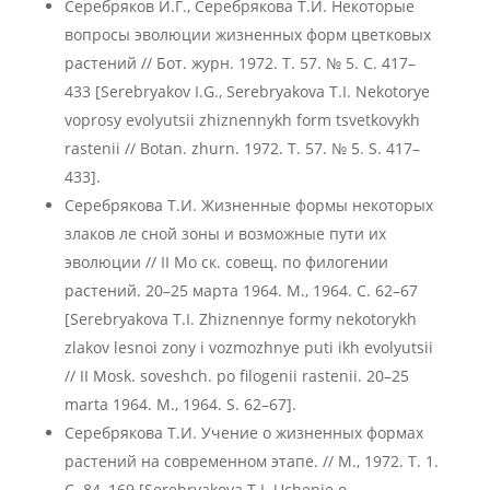
Серебряков И.Г., Серебрякова Т.И. Некоторые
вопросы эволюции жизненных форм цветковых
растений // Бот. журн. 1972. Т. 57. № 5. С. 417–
433 [Serebryakov I.G., Serebryakova T.I. Nekotorye
voprosy evolyutsii zhiznennykh form tsvetkovykh
rastenii // Botan. zhurn. 1972. T. 57. № 5. S. 417–
433].
Серебрякова Т.И. Жизненные формы некоторых
злаков ле сной зоны и возможные пути их
эволюции // II Мо ск. совещ. по филогении
растений. 20–25 марта 1964. М., 1964. С. 62–67
[Serebryakova T.I. Zhiznennye formy nekotorykh
zlakov lesnoi zony i vozmozhnye puti ikh evolyutsii
// II Mosk. soveshch. po filogenii rastenii. 20–25
marta 1964. M., 1964. S. 62–67].
Серебрякова Т.И. Учение о жизненных формах
растений на современном этапе. // М., 1972. Т. 1.
С. 84–169 [Serebryakova T.I. Uchenie o