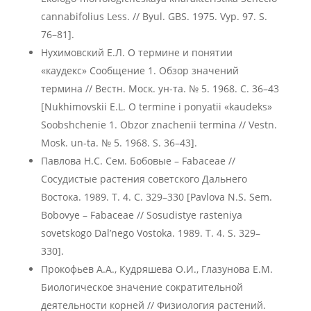
cannabifolius Less. // Byul. GBS. 1975. Vyp. 97. S.
76–81].
Нухимовский Е.Л. О термине и понятии
«каудекс» Сообщение 1. Обзор значений
термина // Вестн. Моск. ун-та. № 5. 1968. С. 36–43
[Nukhimovskii E.L. O termine i ponyatii «kaudeks»
Soobshchenie 1. Obzor znachenii termina // Vestn.
Mosk. un-ta. № 5. 1968. S. 36–43].
Павлова Н.С. Сем. Бобовые – Fabaceae //
Сосудистые растения советского Дальнего
Востока. 1989. Т. 4. С. 329–330 [Pavlova N.S. Sem.
Bobovye – Fabaceae // Sosudistye rasteniya
sovetskogo Dal’nego Vostoka. 1989. T. 4. S. 329–
330].
Прокофьев А.А., Кудряшева О.И., Глазунова Е.М.
Биологическое значение сократительной
деятельности корней // Физиология растений.