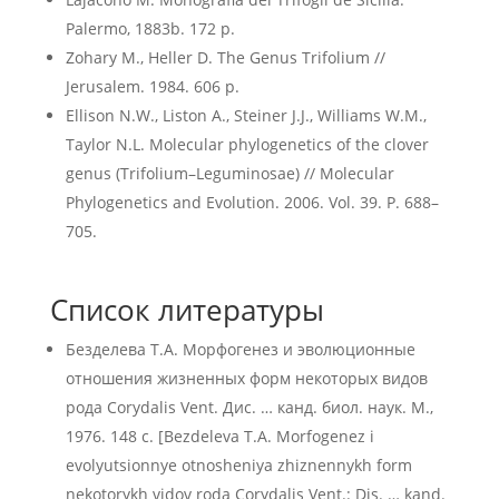
Palermo, 1883b. 172 p.
Zohary M., Heller D. The Genus Trifolium //
Jerusalem. 1984. 606 p.
Ellison N.W., Liston A., Steiner J.J., Williams W.M.,
Taylor N.L. Molecular phylogenetics of the clover
genus (Trifolium–Leguminosae) // Molecular
Phylogenetics and Evolution. 2006. Vol. 39. P. 688–
705.
Список литературы
Безделева Т.А. Морфогенез и эволюционные
отношения жизненных форм некоторых видов
рода Corydalis Vent. Дис. … канд. биол. наук. М.,
1976. 148 с. [Bezdeleva T.A. Morfogenez i
evolyutsionnye otnosheniya zhiznennykh form
nekotorykh vidov roda Corydalis Vent.: Dis. … kand.