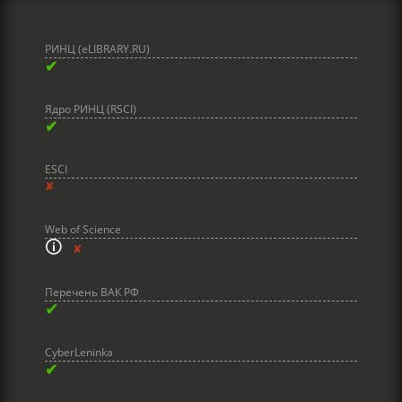
РИНЦ (eLIBRARY.RU)
✔
Ядро РИНЦ (RSCI)
✔
ESCI
✘
Web of Science
🛈
✘
Перечень ВАК РФ
✔
CyberLeninka
✔