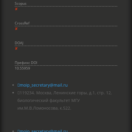
Scopus
✘
CrossRef
✘
DOAJ
✘
Префикс DOI
10.55959

moip_secretary@mail.ru

119234. Москва, Ленинские горы, д.1, стр. 12,
биологический факультет МГУ
им.М.В.Ломоносова, к.522.

moip_secretary@mail.ru