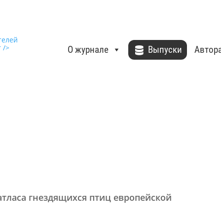
О журнале
Выпуски
Автор
атласа гнездящихся птиц европейской