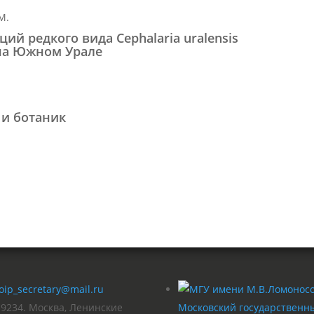
М.
й редкого вида Cephalaria uralensis
. на Южном Урале
 и ботаник
oip_secretary@mail.ru
19234. Москва, Ленинские
Московский государственн