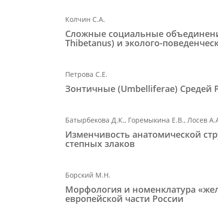
Колчин С.А.
Сложные социальные объединения
Thibetanus) и эколого-поведенче
Петрова С.Е.
Зонтичные (Umbelliferae) Средей
Батырбекова Д.К., Горемыкина Е.В., Лосев А.
Изменчивость анатомической стр
степных злаков
Борский М.Н.
Морфология и номенклатура «желт
европейской части России