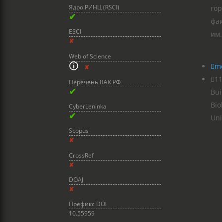
Ядро РИНЦ (RSCI)
гор
✔
фа
ESCI
им.
✘
Web of Science
🛈

m
✘

11
Перечень ВАК РФ
✔
Bui
Bio
CyberLeninka
✔
Uni
Scopus
✘
CrossRef
✘
DOAJ
✘
Префикс DOI
10.55959