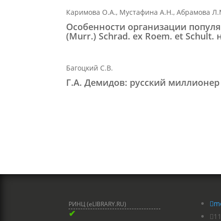
Каримова О.А., Мустафина А.Н., Абрамова Л.
Особенности организации популяци
(Murr.) Schrad. ex Roem. et Schult
Багоцкий С.В.
Г.А. Демидов: русский миллионер

m
РИНЦ (eLIBRARY.RU)
✔

1