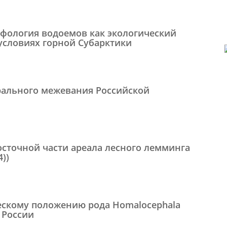
фология водоемов как экологический
условиях горной Субарктики
.
ерального межевания Российской
осточной части ареала лесного лемминга
4))
ескому положению рода Homalocephala
) России