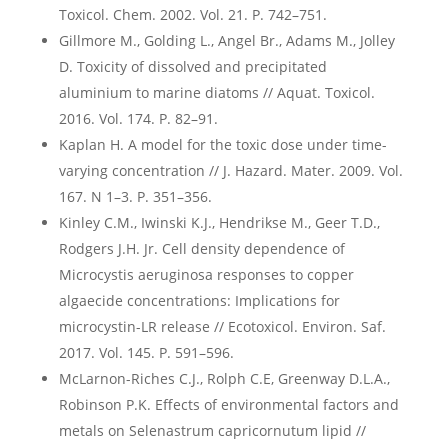
Toxicol. Chem. 2002. Vol. 21. P. 742–751.
Gillmore M., Golding L., Angel Br., Adams M., Jolley
D. Toxicity of dissolved and precipitated
aluminium to marine diatoms // Aquat. Toxicol.
2016. Vol. 174. P. 82–91.
Kaplan H. A model for the toxic dose under time-
varying concentration // J. Hazard. Mater. 2009. Vol.
167. N 1–3. P. 351–356.
Kinley C.M., Iwinski K.J., Hendrikse M., Geer T.D.,
Rodgers J.H. Jr. Cell density dependence of
Microcystis aeruginosa responses to copper
algaecide concentrations: Implications for
microcystin-LR release // Ecotoxicol. Environ. Saf.
2017. Vol. 145. P. 591–596.
McLarnon-Riches C.J., Rolph C.E, Greenway D.L.A.,
Robinson P.K. Effects of environmental factors and
metals on Selenastrum capricornutum lipid //