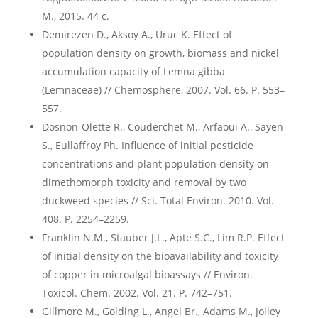
М., 2015. 44 с.
Demirezen D., Aksoy A., Uruc K. Effect of
population density on growth, biomass and nickel
accumulation capacity of Lemna gibba
(Lemnaceae) // Chemosphere, 2007. Vol. 66. P. 553–
557.
Dosnon-Olette R., Couderchet M., Arfaoui A., Sayen
S., Eullaffroy Ph. Influence of initial pesticide
concentrations and plant population density on
dimethomorph toxicity and removal by two
duckweed species // Sci. Total Environ. 2010. Vol.
408. P. 2254–2259.
Franklin N.M., Stauber J.L., Apte S.C., Lim R.P. Effect
of initial density on the bioavailability and toxicity
of copper in microalgal bioassays // Environ.
Toxicol. Chem. 2002. Vol. 21. P. 742–751.
Gillmore M., Golding L., Angel Br., Adams M., Jolley