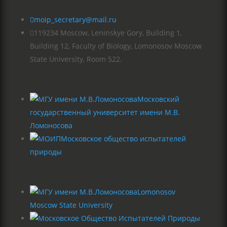

moip_secretary@mail.ru

119234 Moscow, Leninskye Gory, Building 1,
Building 12, Faculty of Biology, Lomonosov Moscow
State University, Room 522.
Московский
государственный университет имени М.В.
Ломоносова
Московское общество испытателей
природы
Lomonosov
Moscow State University