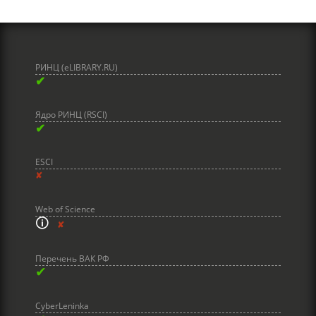
РИНЦ (eLIBRARY.RU)
✔
Ядро РИНЦ (RSCI)
✔
ESCI
✘
Web of Science
🛈
✘
Перечень ВАК РФ
✔
CyberLeninka