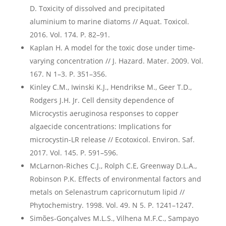
D. Toxicity of dissolved and precipitated
aluminium to marine diatoms // Aquat. Toxicol.
2016. Vol. 174. P. 82–91.
Kaplan H. A model for the toxic dose under time-
varying concentration // J. Hazard. Mater. 2009. Vol.
167. N 1–3. P. 351–356.
Kinley C.M., Iwinski K.J., Hendrikse M., Geer T.D.,
Rodgers J.H. Jr. Cell density dependence of
Microcystis aeruginosa responses to copper
algaecide concentrations: Implications for
microcystin-LR release // Ecotoxicol. Environ. Saf.
2017. Vol. 145. P. 591–596.
McLarnon-Riches C.J., Rolph C.E, Greenway D.L.A.,
Robinson P.K. Effects of environmental factors and
metals on Selenastrum capricornutum lipid //
Phytochemistry. 1998. Vol. 49. N 5. P. 1241–1247.
Simões-Gonçalves M.L.S., Vilhena M.F.C., Sampayo