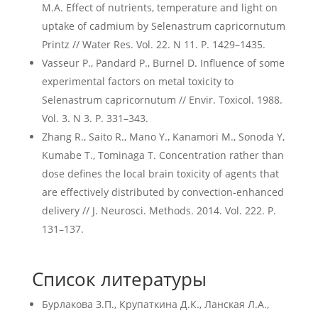
M.A. Effect of nutrients, temperature and light on
uptake of cadmium by Selenastrum capricornutum
Printz // Water Res. Vol. 22. N 11. P. 1429–1435.
Vasseur P., Pandard P., Burnel D. Influence of some
experimental factors on metal toxicity to
Selenastrum capricornutum // Envir. Toxicol. 1988.
Vol. 3. N 3. P. 331–343.
Zhang R., Saito R., Mano Y., Kanamori M., Sonoda Y,
Kumabe T., Tominaga T. Concentration rather than
dose defines the local brain toxicity of agents that
are effectively distributed by convection-enhanced
delivery // J. Neurosci. Methods. 2014. Vol. 222. P.
131–137.
Список литературы
Бурлакова З.П., Крупаткина Д.К., Ланская Л.А.,