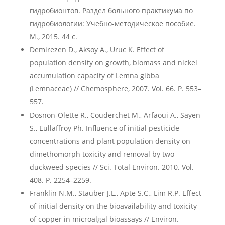
гидробионтов. Раздел больного практикума по
гидробиологии: Учебно-методическое пособие.
М., 2015. 44 с.
Demirezen D., Aksoy A., Uruc K. Effect of
population density on growth, biomass and nickel
accumulation capacity of Lemna gibba
(Lemnaceae) // Chemosphere, 2007. Vol. 66. P. 553–
557.
Dosnon-Olette R., Couderchet M., Arfaoui A., Sayen
S., Eullaffroy Ph. Influence of initial pesticide
concentrations and plant population density on
dimethomorph toxicity and removal by two
duckweed species // Sci. Total Environ. 2010. Vol.
408. P. 2254–2259.
Franklin N.M., Stauber J.L., Apte S.C., Lim R.P. Effect
of initial density on the bioavailability and toxicity
of copper in microalgal bioassays // Environ.