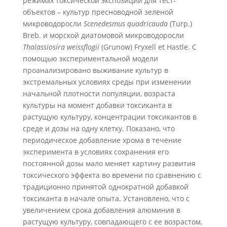
режимах токсической экспозиции для тест-
объектов – культур пресноводной зеленой
микроводоросли
Scenedesmus quadricauda
(Turp.)
Breb. и морской диатомовой микроводоросли
Thalassiosira weissflogii
(Grunow) Fryxell et Hastle. С
помощью экспериментальной модели
проанализировано выживание культур в
экстремальных условиях среды при изменении
начальной плотности популяции, возраста
культуры на момент добавки токсиканта в
растущую культуру, концентрации токсикантов в
среде и дозы на одну клетку. Показано, что
периодическое добавление хрома в течение
эксперимента в условиях сохранения его
постоянной дозы мало меняет картину развития
токсического эффекта во времени по сравнению с
традиционно принятой однократной добавкой
токсиканта в начале опыта. Установлено, что с
увеличением срока добавления алюминия в
растущую культуру, совпадающего с ее возрастом,