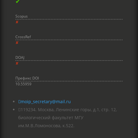
✔
Scopus
✘
CrossRef
✘
DOAJ
✘
Префикс DOI
10.55959

moip_secretary@mail.ru

119234. Москва, Ленинские горы, д.1, стр. 12,
биологический факультет МГУ
им.М.В.Ломоносова, к.522.