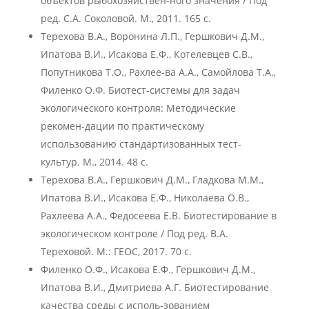
объектов рыбохозяйствен-ного значения / Под
ред. С.А. Соколовой. М., 2011. 165 с.
Терехова В.А., Воронина Л.П., Гершкович Д.М.,
Ипатова В.И., Исакова Е.Ф., Котелевцев С.В.,
Попутникова Т.О., Рахлее-ва А.А., Самойлова Т.А.,
Филенко О.Ф. Биотест-системы для задач
экологического контроля: Методические
рекомен-дации по практическому
использованию стандартизованных тест-
культур. М., 2014. 48 с.
Терехова В.А., Гершкович Д.М., Гладкова М.М.,
Ипатова В.И., Исакова Е.Ф., Николаева О.В.,
Рахлеева А.А., Федосеева Е.В. Биотестирование в
экологическом контроле / Под ред. В.А.
Тереховой. М.: ГЕОС, 2017. 70 с.
Филенко О.Ф., Исакова Е.Ф., Гершкович Д.М.,
Ипатова В.И., Дмитриева А.Г. Биотестирование
качества среды с исполь-зованием