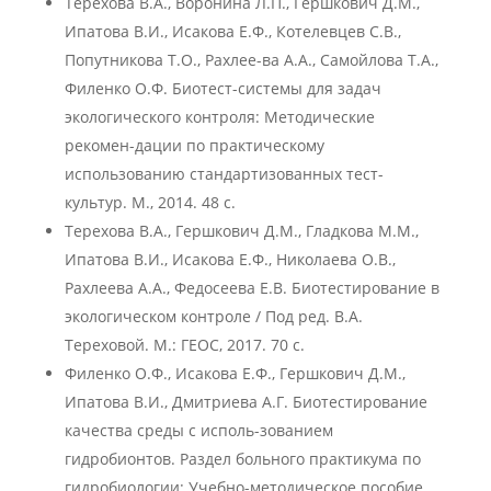
Терехова В.А., Воронина Л.П., Гершкович Д.М.,
Ипатова В.И., Исакова Е.Ф., Котелевцев С.В.,
Попутникова Т.О., Рахлее-ва А.А., Самойлова Т.А.,
Филенко О.Ф. Биотест-системы для задач
экологического контроля: Методические
рекомен-дации по практическому
использованию стандартизованных тест-
культур. М., 2014. 48 с.
Терехова В.А., Гершкович Д.М., Гладкова М.М.,
Ипатова В.И., Исакова Е.Ф., Николаева О.В.,
Рахлеева А.А., Федосеева Е.В. Биотестирование в
экологическом контроле / Под ред. В.А.
Тереховой. М.: ГЕОС, 2017. 70 с.
Филенко О.Ф., Исакова Е.Ф., Гершкович Д.М.,
Ипатова В.И., Дмитриева А.Г. Биотестирование
качества среды с исполь-зованием
гидробионтов. Раздел больного практикума по
гидробиологии: Учебно-методическое пособие.