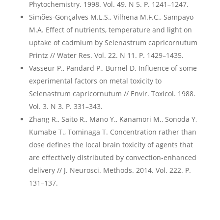
Phytochemistry. 1998. Vol. 49. N 5. P. 1241–1247.
Simões-Gonçalves M.L.S., Vilhena M.F.C., Sampayo
M.A. Effect of nutrients, temperature and light on
uptake of cadmium by Selenastrum capricornutum
Printz // Water Res. Vol. 22. N 11. P. 1429–1435.
Vasseur P., Pandard P., Burnel D. Influence of some
experimental factors on metal toxicity to
Selenastrum capricornutum // Envir. Toxicol. 1988.
Vol. 3. N 3. P. 331–343.
Zhang R., Saito R., Mano Y., Kanamori M., Sonoda Y,
Kumabe T., Tominaga T. Concentration rather than
dose defines the local brain toxicity of agents that
are effectively distributed by convection-enhanced
delivery // J. Neurosci. Methods. 2014. Vol. 222. P.
131–137.