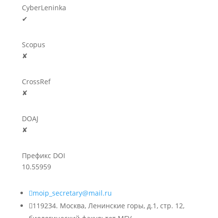
CyberLeninka
✔
Scopus
✘
CrossRef
✘
DOAJ
✘
Префикс DOI
10.55959

moip_secretary@mail.ru

119234. Москва, Ленинские горы, д.1, стр. 12,