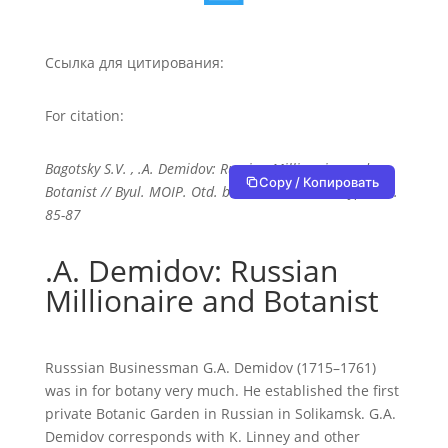
Ссылка для цитирования:
For citation:
Bagotsky S.V. , .A. Demidov: Russian Millionaire and
Copy / Копировать
Botanist // Byul. MOIP. Otd. biol. 2015. T. 120. Vyp. 5. S.
85-87
.A. Demidov: Russian
Millionaire and Botanist
Russsian Businessman G.A. Demidov (1715–1761)
was in for botany very much. He established the first
private Botanic Garden in Russian in Solikamsk. G.A.
Demidov corresponds with K. Linney and other