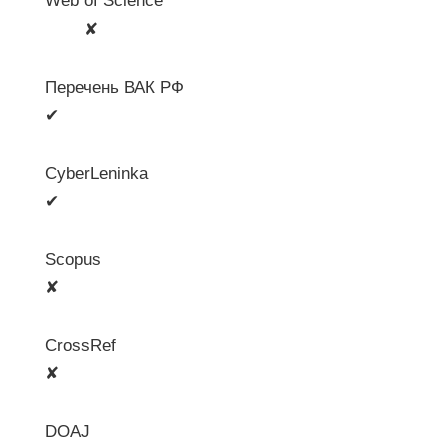
Web of Science
🛈
✘
Перечень ВАК РФ
✔
CyberLeninka
✔
Scopus
✘
CrossRef
✘
DOAJ