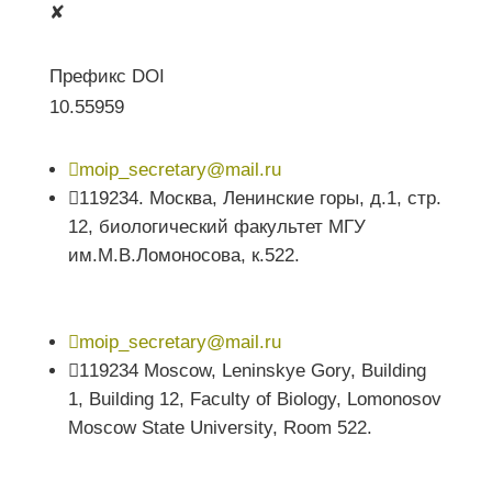
✘
Префикс DOI
10.55959

moip_secretary@mail.ru

119234. Москва, Ленинские горы, д.1, стр.
12, биологический факультет МГУ
им.М.В.Ломоносова, к.522.

moip_secretary@mail.ru

119234 Moscow, Leninskye Gory, Building
1, Building 12, Faculty of Biology, Lomonosov
Moscow State University, Room 522.