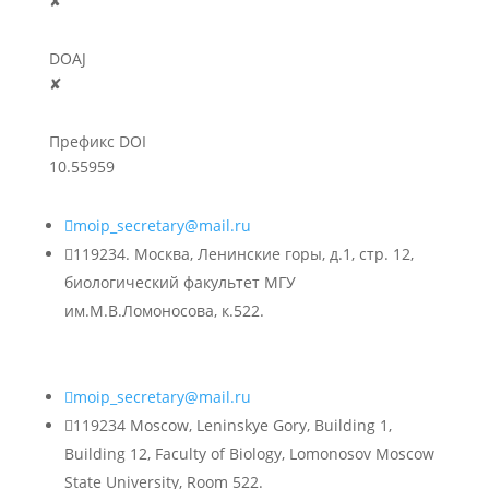
✘
DOAJ
✘
Префикс DOI
10.55959

moip_secretary@mail.ru

119234. Москва, Ленинские горы, д.1, стр. 12,
биологический факультет МГУ
им.М.В.Ломоносова, к.522.

moip_secretary@mail.ru

119234 Moscow, Leninskye Gory, Building 1,
Building 12, Faculty of Biology, Lomonosov Moscow
State University, Room 522.