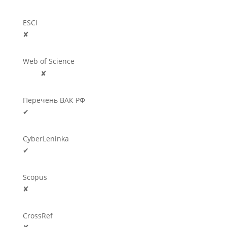
ESCI
✘
Web of Science
🛈
✘
Перечень ВАК РФ
✔
CyberLeninka
✔
Scopus
✘
CrossRef