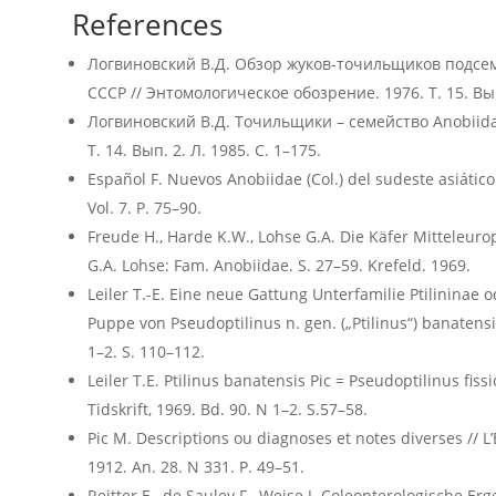
References
Логвиновский В.Д. Обзор жуков-точильщиков подсем. 
СССР // Энтомологическое обозрение. 1976. Т. 15. Вып
Логвиновский В.Д. Точильщики – семейство Anobiid
Т. 14. Вып. 2. Л. 1985. С. 1–175.
Español F. Nuevos Anobiidae (Col.) del sudeste asiático.
Vol. 7. P. 75–90.
Freude H., Harde K.W., Lohse G.A. Die Käfer Mitteleurop
G.A. Lohse: Fam. Anobiidae. S. 27–59. Krefeld. 1969.
Leiler T.-E. Eine neue Gattung Unterfamilie Ptilininae 
Puppe von Pseudoptilinus n. gen. („Ptilinus“) banatensis
1–2. S. 110–112.
Leiler T.E. Ptilinus banatensis Pic = Pseudoptilinus fissic
Tidskrift, 1969. Bd. 90. N 1–2. S.57–58.
Pic M. Descriptions ou diagnoses et notes diverses // 
1912. An. 28. N 331. P. 49–51.
Reitter E., de Sauley F., Weise J. Coleopterologische 