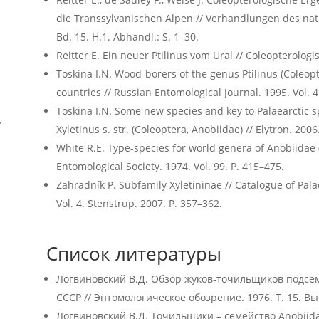
die Transsylvanischen Alpen // Verhandlungen des nat
Bd. 15. H.1. Abhandl.: S. 1–30.
Reitter E. Ein neuer Ptilinus vom Ural // Coleopterolog
Toskina I.N. Wood-borers of the genus Ptilinus (Coleop
countries // Russian Entomological Journal. 1995. Vol. 4
Toskina I.N. Some new species and key to Palaearctic 
,
Xyletinus s. str. (Coleoptera, Anobiidae) // Elytron. 2006.
White R.E. Type-species for world genera of Anobiidae 
Entomological Society. 1974. Vol. 99. P. 415–475.
Zahradník P. Subfamily Xyletininae // Catalogue of Palae
Vol. 4. Stenstrup. 2007. P. 357–362.
Список литературы
Логвиновский В.Д. Обзор жуков-точильщиков подсем. 
СССР // Энтомологическое обозрение. 1976. Т. 15. Вып
Логвиновский В.Д. Точильщики – семейство Anobiid