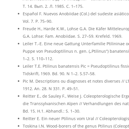
Т. 14. Вып. 2. Л. 1985. С. 1–175.
Español F. Nuevos Anobiidae (Col.) del sudeste asiático.
Vol. 7. P. 75–90.
Freude H., Harde K.W., Lohse G.A. Die Käfer Mitteleurop
G.A. Lohse: Fam. Anobiidae. S. 27–59. Krefeld. 1969.
Leiler T.-E. Eine neue Gattung Unterfamilie Ptilininae 
Puppe von Pseudoptilinus n. gen. („Ptilinus“) banatensis
1–2. S. 110–112.
Leiler T.E. Ptilinus banatensis Pic = Pseudoptilinus fissic
Tidskrift, 1969. Bd. 90. N 1–2. S.57–58.
Pic M. Descriptions ou diagnoses et notes diverses // 
1912. An. 28. N 331. P. 49–51.
Reitter E., de Sauley F., Weise J. Coleopterologische 
die Transsylvanischen Alpen // Verhandlungen des nat
Bd. 15. H.1. Abhandl.: S. 1–30.
Reitter E. Ein neuer Ptilinus vom Ural // Coleopterolog
Toskina I.N. Wood-borers of the genus Ptilinus (Coleop