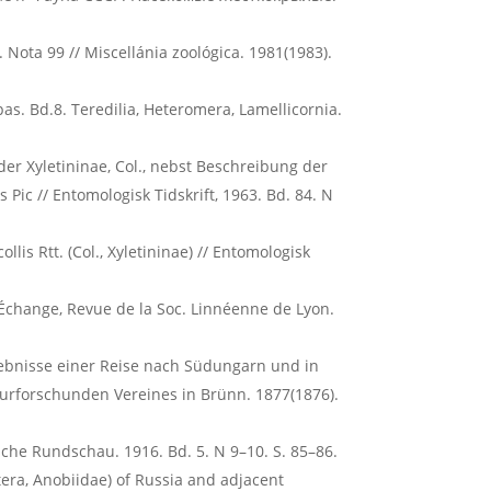
 Nota 99 // Miscellánia zoológica. 1981(1983).
as. Bd.8. Teredilia, Heteromera, Lamellicornia.
oder Xyletininae, Col., nebst Beschreibung der
 Pic // Entomologisk Tidskrift, 1963. Bd. 84. N
ollis Rtt. (Col., Xyletininae) // Entomologisk
L’Échange, Revue de la Soс. Linnéenne de Lyon.
Ergebnisse einer Reise nach Südungarn und in
urforschunden Vereines in Brünn. 1877(1876).
ische Rundschau. 1916. Bd. 5. N 9–10. S. 85–86.
tera, Anobiidae) of Russia and adjacent