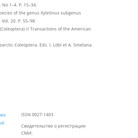
. No 1–4. P. 15–34.
species of the genus Xyletinus subgenus
 Vol. 20. P. 55–98.
(Coleoptera) // Transactions of the American
arctic Coleoptera. Eds. I. Löbl et A. Smetana.
ISSN 0027-1403
ый
Свидетельство о регистрации
СМИ: