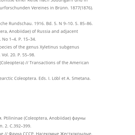
urforschunden Vereines in Brünn. 1877(1876).
ische Rundschau. 1916. Bd. 5. N 9–10. S. 85–86.
tera, Anobiidae) of Russia and adjacent
. No 1–4. P. 15–34.
species of the genus Xyletinus subgenus
 Vol. 20. P. 55–98.
(Coleoptera) // Transactions of the American
arctic Coleoptera. Eds. I. Löbl et A. Smetana.
Ptilininae (Coleoptera, Anobiidae) фауны
. 2. С.392–399.
ae // Фауна СССР. Насекомые Жесткокрылые.