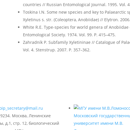
countries // Russian Entomological Journal. 1995. Vol. 4
Toskina I.N. Some new species and key to Palaearctic 
Xyletinus s. str. (Coleoptera, Anobiidae) // Elytron. 2006.
White R.E. Type-species for world genera of Anobiidae 
Entomological Society. 1974. Vol. 99. P. 415–475.
Zahradník P. Subfamily Xyletininae // Catalogue of Palae
Vol. 4. Stenstrup. 2007. P. 357–362.
oip_secretary@mail.ru
19234. Москва, Ленинские
Московский государственн
ы, д.1, стр. 12, биологический
университет имени М.В.