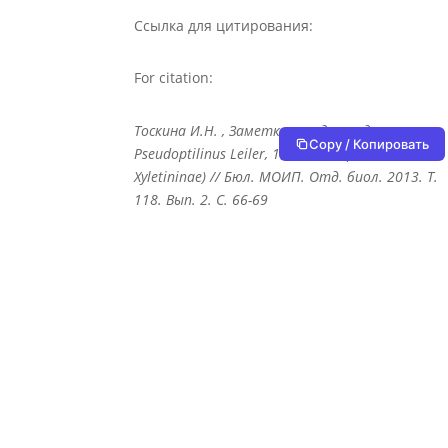
Ссылка для цитирования:
For citation:
Тоскина И.Н. , Заметки о видах рода
Copy / Копировать
Pseudoptilinus Leiler, 1969 (Coleoptera: Ptinidae:
Xyletininae) // Бюл. МОИП. Отд. биол. 2013. Т.
118. Вып. 2. С. 66-69