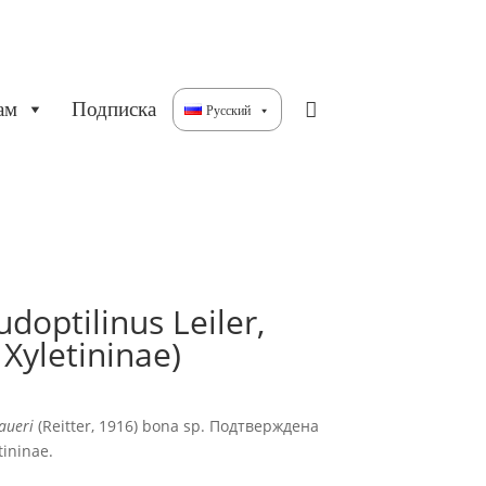
ам
Подписка
Русский
optilinus Leiler,
 Xyletininae)
haueri
(Reitter, 1916) bona sp. Подтверждена
ininae.