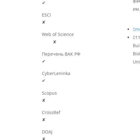
фа
✔
им.
ESCI
✘

m
Web of Science

11
🛈
✘
Bui
Bio
Перечень ВАК РФ
✔
Uni
CyberLeninka
✔
Scopus
✘
CrossRef
✘
DOAJ
✘