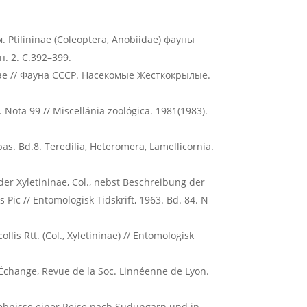
Ptilininae (Coleoptera, Anobiidae) фауны
. 2. С.392–399.
ae // Фауна СССР. Насекомые Жесткокрылые.
 Nota 99 // Miscellánia zoológica. 1981(1983).
as. Bd.8. Teredilia, Heteromera, Lamellicornia.
oder Xyletininae, Col., nebst Beschreibung der
 Pic // Entomologisk Tidskrift, 1963. Bd. 84. N
ollis Rtt. (Col., Xyletininae) // Entomologisk
L’Échange, Revue de la Soс. Linnéenne de Lyon.
Ergebnisse einer Reise nach Südungarn und in