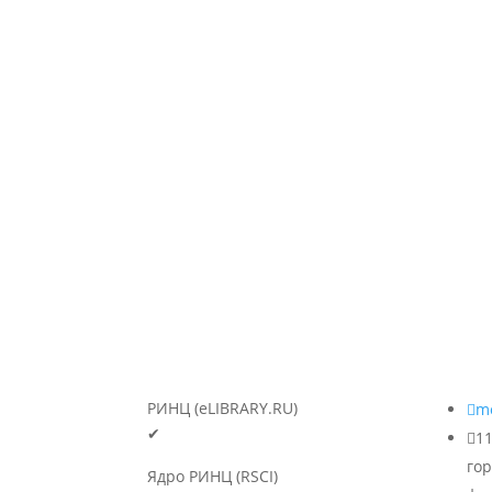
РИНЦ (eLIBRARY.RU)

m
✔

1
гор
Ядро РИНЦ (RSCI)