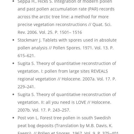
Seppä H., Hicks S. Integration of modern pollen
and past pollen accumulation rate (PAR) records
across the arctic tree line: a method for more
precise vegetation reconstructions // Quat. Sci.
Rev. 2006. Vol. 25. P. 1501– 1516
Stockmarr J. Tablets with spores used in absolute
pollen analysis // Pollen Spores. 1971. Vol. 13. P.
615–621.
Sugita S. Theory of quantitative reconstruction of
vegetation. I: pollen from large sites REVEALS
regional vegetation // Holocene. 2007a. Vol. 17. P.
229–241.
Sugita S. Theory of quantitative reconstruction of
vegetation. II: all you need is LOVE // Holocene.
2007b. Vol. 17. P. 243–257.
Post von L. Forest tree pollen in south Swedish
peat bog deposits (Translation by M.B. Davis, K.
Faegri). // Pollen et Spores. 1967. Vol. 9. P. 375–401.