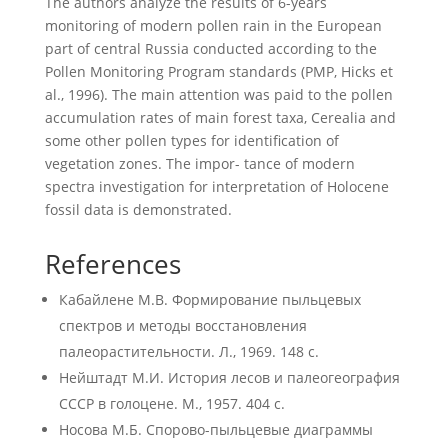
The authors analyze the results of 6-years
monitoring of modern pollen rain in the European
part of central Russia conducted according to the
Pollen Monitoring Program standards (PMP, Hicks et
al., 1996). The main attention was paid to the pollen
accumulation rates of main forest taxa, Cerealia and
some other pollen types for identification of
vegetation zones. The impor- tance of modern
spectra investigation for interpretation of Holocene
fossil data is demonstrated.
References
Кабайлене М.В. Формирование пыльцевых
спектров и методы восстановления
палеорастительности. Л., 1969. 148 с.
Нейштадт М.И. История лесов и палеогеография
СССР в голоцене. М., 1957. 404 с.
Носова М.Б. Спорово-пыльцевые диаграммы