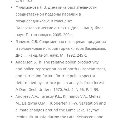
С. 91–103.
Филимонова Л.В. Динамика растительности
среднетаежной подзоны Карелии в
позднеледниковье и голоцене:
Палеоэкологические аспекты. Дис. … канд. биол.
наук. Петрозаводск, 2005. 200 с.
Язвенко С.Б. Современная пыльцевая продукция
и голоценовая история горных лесов Закавказья.
Дис. … канд. биол. наук. М., 1992. 245 с.
Andersen S.Th. The relative pollen productivity
and pollen representation of north European trees,
and correction factors for tree pollen spectra
determined by surface pollen analysis from forest
// Dan. Geol. Unders. 1970. Vol. 2. N 96. P. 1–99.
Andreev A.A., Tarasov P.E., Klimanov V.A., Melles
M., Lisitsyna O.M., Hubberten H.-W. Vegetation and
climate changes around the Lama Lake, Taymyr
Peninsula, Russia during the Late Pleistocene and