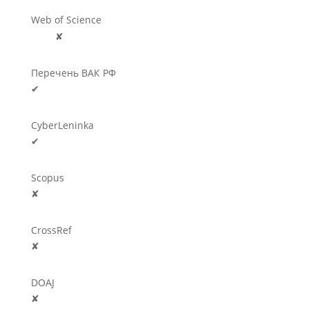
Web of Science
🛈
✘
Перечень ВАК РФ
✔
CyberLeninka
✔
Scopus
✘
CrossRef
✘
DOAJ
✘