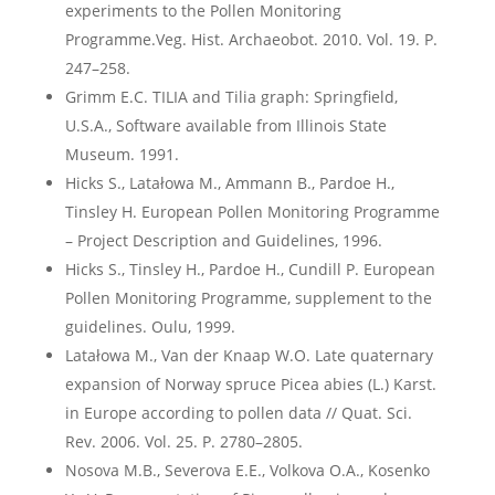
experiments to the Pollen Monitoring
Programme.Veg. Hist. Archaeobot. 2010. Vol. 19. P.
247–258.
Grimm E.C. TILIA and Tilia graph: Springfield,
U.S.A., Software available from Illinois State
Museum. 1991.
Hicks S., Latałowa M., Ammann B., Pardoe H.,
Tinsley H. European Pollen Monitoring Programme
– Project Description and Guidelines, 1996.
Hicks S., Tinsley H., Pardoe H., Cundill P. European
Pollen Monitoring Programme, supplement to the
guidelines. Oulu, 1999.
Latałowa M., Van der Knaap W.O. Late quaternary
expansion of Norway spruce Picea abies (L.) Karst.
in Europe according to pollen data // Quat. Sci.
Rev. 2006. Vol. 25. Р. 2780–2805.
Nosova M.B., Severova E.E., Volkova O.A., Kosenko