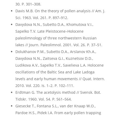
30. P. 301–308.
Davis M.B. On the theory of pollen analysis // Am. J.
Sci. 1963. Vol. 261. P. 897–912.
Davydova N.N., Subetto D.A., Khomutova V.I.,
Sapelko T.V. Late Pleistocene–Holocene
paleolimnology of three northwestern Russian
lakes // Journ. Paleolimnol. 2001. Vol. 26. P. 37–51.
Dolukhanov P.M., Subetto D.A., Arslanov Kh.A.,
Davydova N.N., Zaitseva G.I., Kuznetsov D.D.,
Ludikova A.V., Sapelko T.V., Savelieva L.A. Holocene
oscillations of the Baltic Sea and Lake Ladoga
levels and early human movements // Quat. Intern.
2010. Vol. 220. Is. 1–2. P. 102–111.
Erdtman G. The acetolysis method // Svensk. Bot.
Tidskr. 1960. Vol. 54. P. 561–564.
Giesecke T., Fontana S.L., van der Knaap W.O.,
Pardoe H.S., Pidek I.A. From early pollen trapping