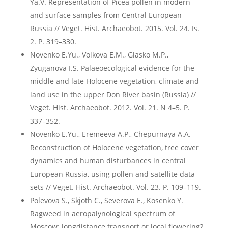
Ya.V. Representation of Picea pollen in modern
and surface samples from Central European
Russia // Veget. Hist. Archaeobot. 2015. Vol. 24. Is.
2. P. 319–330.
Novenko E.Yu., Volkova E.M., Glasko M.P.,
Zyuganova I.S. Palaeoecological evidence for the
middle and late Holocene vegetation, climate and
land use in the upper Don River basin (Russia) //
Veget. Hist. Archaeobot. 2012. Vol. 21. N 4–5. P.
337–352.
Novenko E.Yu., Eremeeva A.P., Chepurnaya A.A.
Reconstruction of Holocene vegetation, tree cover
dynamics and human disturbances in central
European Russia, using pollen and satellite data
sets // Veget. Hist. Archaeobot. Vol. 23. P. 109–119.
Polevova S., Skjoth C., Severova E., Kosenko Y.
Ragweed in aeropalynological spectrum of
Moscow: longdistance transport or local flowering?