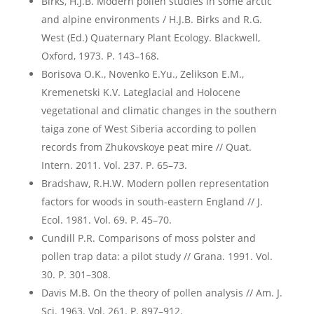
Birks, H.J.B. Modern pollen studies in some arctic
and alpine environments / H.J.B. Birks and R.G.
West (Ed.) Quaternary Plant Ecology. Blackwell,
Oxford, 1973. P. 143–168.
Borisova O.K., Novenko E.Yu., Zelikson E.M.,
Kremenetski K.V. Lateglacial and Holocene
vegetational and climatic changes in the southern
taiga zone of West Siberia according to pollen
records from Zhukovskoye peat mire // Quat.
Intern. 2011. Vol. 237. P. 65–73.
Bradshaw, R.H.W. Modern pollen representation
factors for woods in south-eastern England // J.
Ecol. 1981. Vol. 69. P. 45–70.
Cundill P.R. Comparisons of moss polster and
pollen trap data: a pilot study // Grana. 1991. Vol.
30. P. 301–308.
Davis M.B. On the theory of pollen analysis // Am. J.
Sci. 1963. Vol. 261. P. 897–912.