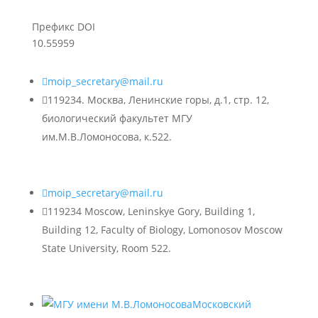
Префикс DOI
10.55959

moip_secretary@mail.ru

119234. Москва, Ленинские горы, д.1, стр. 12,
биологический факультет МГУ
им.М.В.Ломоносова, к.522.

moip_secretary@mail.ru

119234 Moscow, Leninskye Gory, Building 1,
Building 12, Faculty of Biology, Lomonosov Moscow
State University, Room 522.
Московский