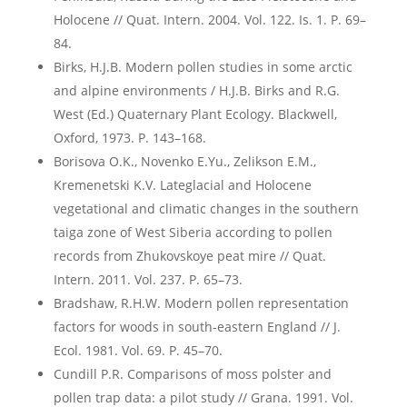
Holocene // Quat. Intern. 2004. Vol. 122. Is. 1. P. 69–
84.
Birks, H.J.B. Modern pollen studies in some arctic
and alpine environments / H.J.B. Birks and R.G.
West (Ed.) Quaternary Plant Ecology. Blackwell,
Oxford, 1973. P. 143–168.
Borisova O.K., Novenko E.Yu., Zelikson E.M.,
Kremenetski K.V. Lateglacial and Holocene
vegetational and climatic changes in the southern
taiga zone of West Siberia according to pollen
records from Zhukovskoye peat mire // Quat.
Intern. 2011. Vol. 237. P. 65–73.
Bradshaw, R.H.W. Modern pollen representation
factors for woods in south-eastern England // J.
Ecol. 1981. Vol. 69. P. 45–70.
Cundill P.R. Comparisons of moss polster and
pollen trap data: a pilot study // Grana. 1991. Vol.