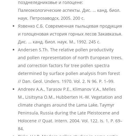
позднеледниковье и голоцене:
Палеоэкологические аспекты. Дис. … канд. биол.
наук. Петрозаводск, 2005. 200 с.
Язвенко С.Б. Современная пыльцевая продукция
и голоценовая история горных лесов Закавказья.
Дис. … канд. биол. наук. М., 1992. 245 с.
Andersen S.Th. The relative pollen productivity
and pollen representation of north European trees,
and correction factors for tree pollen spectra
determined by surface pollen analysis from forest
// Dan. Geol. Unders. 1970. Vol. 2. N 96. P. 1–99.
Andreev A.A., Tarasov P.E., Klimanov V.A., Melles
M., Lisitsyna O.M., Hubberten H.-W. Vegetation and
climate changes around the Lama Lake, Taymyr
Peninsula, Russia during the Late Pleistocene and
Holocene // Quat. Intern. 2004. Vol. 122. Is. 1. P. 69–
84.