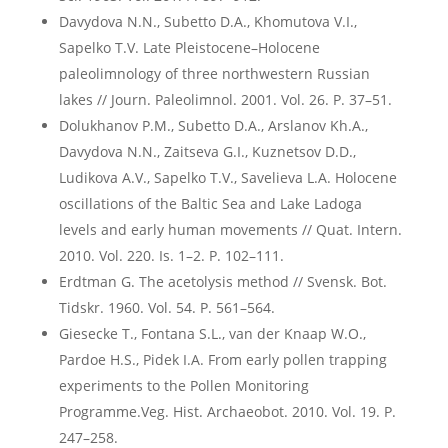
Davydova N.N., Subetto D.A., Khomutova V.I.,
Sapelko T.V. Late Pleistocene–Holocene
paleolimnology of three northwestern Russian
lakes // Journ. Paleolimnol. 2001. Vol. 26. P. 37–51.
Dolukhanov P.M., Subetto D.A., Arslanov Kh.A.,
Davydova N.N., Zaitseva G.I., Kuznetsov D.D.,
Ludikova A.V., Sapelko T.V., Savelieva L.A. Holocene
oscillations of the Baltic Sea and Lake Ladoga
levels and early human movements // Quat. Intern.
2010. Vol. 220. Is. 1–2. P. 102–111.
Erdtman G. The acetolysis method // Svensk. Bot.
Tidskr. 1960. Vol. 54. P. 561–564.
Giesecke T., Fontana S.L., van der Knaap W.O.,
Pardoe H.S., Pidek I.A. From early pollen trapping
experiments to the Pollen Monitoring
Programme.Veg. Hist. Archaeobot. 2010. Vol. 19. P.
247–258.