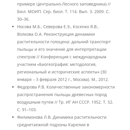
примере Центрально-Лесного заповедника) //
Бюл. МОИП. Сер. биол. Т. 114. Вып. 3. 2009. С.
30–36.
Носова М.Б., Северова Е.Э., Косенко Я.В.,
Волкова О.А. Реконструкция динамики
растительности голоцена: дальний транспорт
пыльцы и его значение для интерпретации
спектров // Конференция с международным
участием «Биогеография: методология,
региональный и исторические аспекты» (30
января – 3 февраля 2012 г., Москва). М., 2012.
Федорова Р.В. Количественные закономерности
распространения пыльцы древесных пород
воздушным путем // Тр. ИГ АН СССР. 1952. Т. 52.
С. 91–103.
Филимонова Л.В. Динамика растительности
среднетаежной подзоны Карелии в