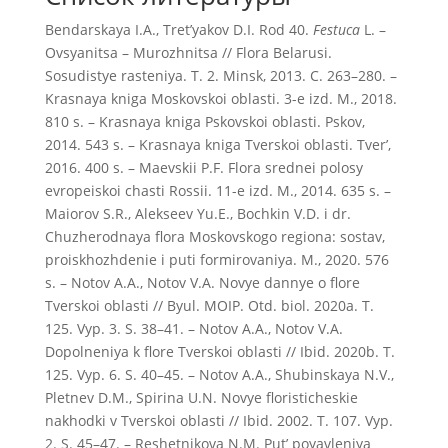
Bendarskaya I.A., Tret’yakov D.I. Rod 40.
Festuca
L. –
Ovsyanitsa – Murozhnitsa // Flora Belarusi.
Sosudistye rasteniya. T. 2. Minsk, 2013. C. 263–280. –
Krasnaya kniga Moskovskoi oblasti. 3-e izd. M., 2018.
810 s. – Krasnaya kniga Pskovskoi oblasti. Pskov,
2014. 543 s. – Krasnaya kniga Tverskoi oblasti. Tver’,
2016. 400 s. – Maevskii P.F. Flora srednei polosy
evropeiskoi chasti Rossii. 11-e izd. M., 2014. 635 s. –
Maiorov S.R., Alekseev Yu.E., Bochkin V.D. i dr.
Chuzherodnaya flora Moskovskogo regiona: sostav,
proiskhozhdenie i puti formirovaniya. M., 2020. 576
s. – Notov A.A., Notov V.A. Novye dannye o flore
Tverskoi oblasti // Byul. MOIP. Otd. biol. 2020a. T.
125. Vyp. 3. S. 38–41. – Notov A.A., Notov V.A.
Dopolneniya k flore Tverskoi oblasti // Ibid. 2020b. T.
125. Vyp. 6. S. 40–45. – Notov A.A., Shubinskaya N.V.,
Pletnev D.M., Spirina U.N. Novye floristicheskie
nakhodki v Tverskoi oblasti // Ibid. 2002. T. 107. Vyp.
2. S. 45–47. – Reshetnikova N.M. Put’ poyavleniya