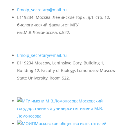

moip_secretary@mail.ru

119234. Москва, Ленинские горы, д.1, стр. 12,
биологический факультет МГУ
им.М.В.Ломоносова, к.522.

moip_secretary@mail.ru

119234 Moscow, Leninskye Gory, Building 1,
Building 12, Faculty of Biology, Lomonosov Moscow
State University, Room 522.
Московский
государственный университет имени М.В.
Ломоносова
Московское общество испытателей