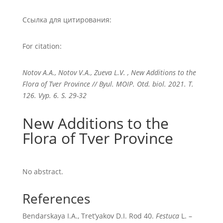
Ссылка для цитирования:
For citation:
Notov A.A., Notov V.A., Zueva L.V. , New Additions to the
Flora of Tver Province // Byul. MOIP. Otd. biol. 2021. T.
126. Vyp. 6. S. 29-32
New Additions to the
Flora of Tver Province
No abstract.
References
Bendarskaya I.A., Tret’yakov D.I. Rod 40.
Festuca
L. –