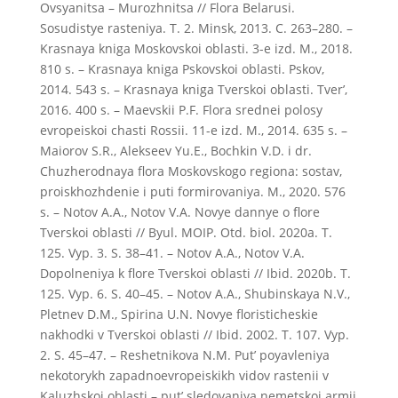
Ovsyanitsa – Murozhnitsa // Flora Belarusi.
Sosudistye rasteniya. T. 2. Minsk, 2013. C. 263–280. –
Krasnaya kniga Moskovskoi oblasti. 3-e izd. M., 2018.
810 s. – Krasnaya kniga Pskovskoi oblasti. Pskov,
2014. 543 s. – Krasnaya kniga Tverskoi oblasti. Tver’,
2016. 400 s. – Maevskii P.F. Flora srednei polosy
evropeiskoi chasti Rossii. 11-e izd. M., 2014. 635 s. –
Maiorov S.R., Alekseev Yu.E., Bochkin V.D. i dr.
Chuzherodnaya flora Moskovskogo regiona: sostav,
proiskhozhdenie i puti formirovaniya. M., 2020. 576
s. – Notov A.A., Notov V.A. Novye dannye o flore
Tverskoi oblasti // Byul. MOIP. Otd. biol. 2020a. T.
125. Vyp. 3. S. 38–41. – Notov A.A., Notov V.A.
Dopolneniya k flore Tverskoi oblasti // Ibid. 2020b. T.
125. Vyp. 6. S. 40–45. – Notov A.A., Shubinskaya N.V.,
Pletnev D.M., Spirina U.N. Novye floristicheskie
nakhodki v Tverskoi oblasti // Ibid. 2002. T. 107. Vyp.
2. S. 45–47. – Reshetnikova N.M. Put’ poyavleniya
nekotorykh zapadnoevropeiskikh vidov rastenii v
Kaluzhskoi oblasti – put’ sledovaniya nemetskoi armii