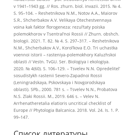
v 1941–1943 gg. // Ros. zhurn. biol. invazii. 2015. № 4.
S. 95–104. – Reshetnikova N.M., Notov A.A., Maiorov
S.R., Shcherbakov A.V. Velikaya Otechestvennaya
voina kak faktor florogeneza: rezul’taty poiska
polemokhorov v Tsentral’noi Rossii // Zhurn. obshch.
biologii. 2021. T. 82. № 4. S. 297–317. – Reshetnikova
N.M., Shcherbakov A.V., Korol’kova E.O. Tri uchastka
voennoi istorii – rasteniya-polemokhory Kaluzhskoi
oblasti // Vestn. TvGU. Ser. Biologiya i ekologiya.
2020. № 4(60). S. 106–129. – Tsvelev N.N. Opredelitel’
sosudistykh rastenii Severo-Zapadnoi Rossii
(Leningradskaya, Pskovskaya i Novgorodskaya
oblasti). SPb., 2000. 781 s. – Tsvelev N.N., Probatova
N.S. Zlaki Rossii. M., 2019. 646 s. – Velev N.
Arrhenatheretalia elatioris uncritical checklist of
Europe // Phytologia Balcanica. 2018. Vol. 24. Is. 1. P.
99–147.
Список литературы