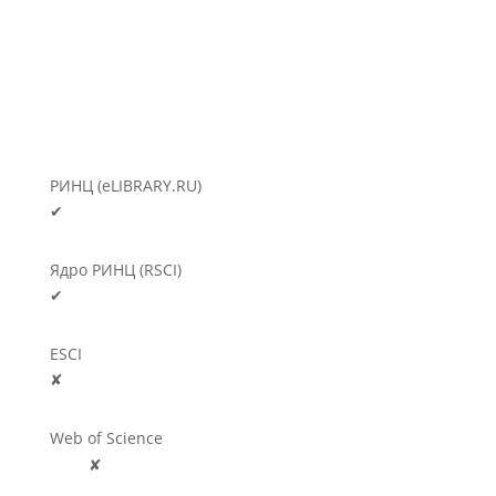
РИНЦ (eLIBRARY.RU)
✔
Ядро РИНЦ (RSCI)
✔
ESCI
✘
Web of Science
🛈
✘