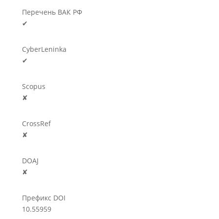
Перечень ВАК РФ
✔
CyberLeninka
✔
Scopus
✘
CrossRef
✘
DOAJ
✘
Префикс DOI
10.55959