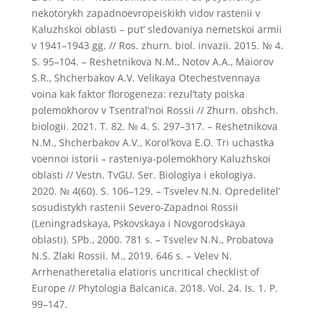
nekotorykh zapadnoevropeiskikh vidov rastenii v
Kaluzhskoi oblasti – put’ sledovaniya nemetskoi armii
v 1941–1943 gg. // Ros. zhurn. biol. invazii. 2015. № 4.
S. 95–104. – Reshetnikova N.M., Notov A.A., Maiorov
S.R., Shcherbakov A.V. Velikaya Otechestvennaya
voina kak faktor florogeneza: rezul’taty poiska
polemokhorov v Tsentral’noi Rossii // Zhurn. obshch.
biologii. 2021. T. 82. № 4. S. 297–317. – Reshetnikova
N.M., Shcherbakov A.V., Korol’kova E.O. Tri uchastka
voennoi istorii – rasteniya-polemokhory Kaluzhskoi
oblasti // Vestn. TvGU. Ser. Biologiya i ekologiya.
2020. № 4(60). S. 106–129. – Tsvelev N.N. Opredelitel’
sosudistykh rastenii Severo-Zapadnoi Rossii
(Leningradskaya, Pskovskaya i Novgorodskaya
oblasti). SPb., 2000. 781 s. – Tsvelev N.N., Probatova
N.S. Zlaki Rossii. M., 2019. 646 s. – Velev N.
Arrhenatheretalia elatioris uncritical checklist of
Europe // Phytologia Balcanica. 2018. Vol. 24. Is. 1. P.
99–147.